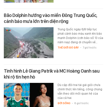
Bão Dolphin hướng vào miền Đông Trung Quốc,
cảnh báo mưa lớn trên diện rộng
Trung Quốc ngày 6/8 tiếp tục
phát cảnh báo màu xanh khi bão
mạnh Dolphin (cơn bão số 13 của
năm nay) đang di chuyển về…
THẾ GIỚI ĐÓ ĐÂY
-
7 giờ trước
Tình hình Lê Giang Patrik và MC Hoàng Oanh sau
khi rộ tin hẹn hò
Dù cặp đôi trai tài gái giỏi chưa
chính thức lên tiếng, công chúng
vẫn theo dõi mối quan hệ của
của cả hai.
ĐỜI SỐNG
-
6 giờ trước