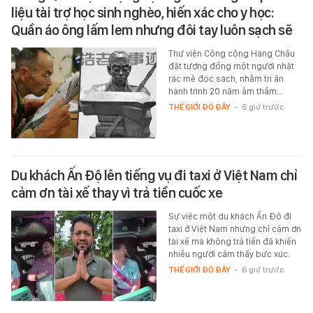
liệu tài trợ học sinh nghèo, hiến xác cho y học:
Quần áo ông lấm lem nhưng đôi tay luôn sạch sẽ
Thư viện Công cộng Hàng Châu
đặt tượng đồng một người nhặt
rác mê đọc sách, nhằm tri ân
hành trình 20 năm âm thầm…
THẾ GIỚI ĐÓ ĐÂY
-
6 giờ trước
Du khách Ấn Độ lên tiếng vụ đi taxi ở Việt Nam chỉ
cảm ơn tài xế thay vì trả tiền cuốc xe
Sự việc một du khách Ấn Độ đi
taxi ở Việt Nam nhưng chỉ cảm ơn
tài xế mà không trả tiền đã khiến
nhiều người cảm thấy bức xúc.
THẾ GIỚI ĐÓ ĐÂY
-
6 giờ trước