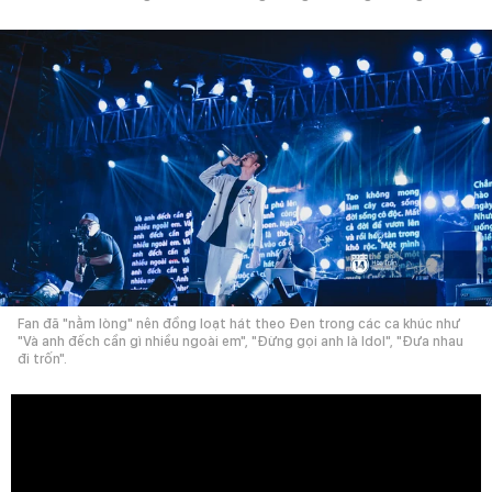
Fan đã "nằm lòng" nên đồng loạt hát theo Đen trong các ca khúc như
"Và anh đếch cần gì nhiều ngoài em", "Đừng gọi anh là Idol", "Đưa nhau
đi trốn".