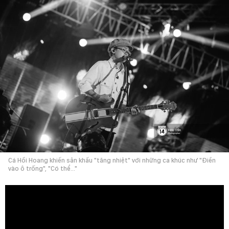
Cá Hồi Hoang khiến sân khấu "tăng nhiệt" với những ca khúc như "Điền
vào ô trống", "Có thể..."