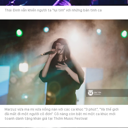
Thái Đinh vẫn khiến người ta "lụi tim" với những bản tình ca
Marzuz vừa ma mị vừa nồng nàn với các ca khúc "3 phút", "Và thế giới
đã mất đi một người cô đơn". Cô nàng còn bật mí một ca khúc mới
toanh dành tặng khán giả tại Thơm Music Festival