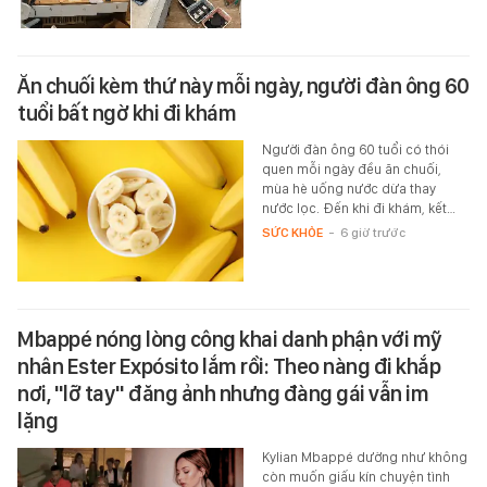
Ăn chuối kèm thứ này mỗi ngày, người đàn ông 60
tuổi bất ngờ khi đi khám
Người đàn ông 60 tuổi có thói
quen mỗi ngày đều ăn chuối,
mùa hè uống nước dừa thay
nước lọc. Đến khi đi khám, kết…
SỨC KHỎE
-
6 giờ trước
Mbappé nóng lòng công khai danh phận với mỹ
nhân Ester Expósito lắm rồi: Theo nàng đi khắp
nơi, "lỡ tay" đăng ảnh nhưng đàng gái vẫn im
lặng
Kylian Mbappé dường như không
còn muốn giấu kín chuyện tình