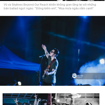
Vũ và Skylines Beyond Our Reach khiến không gian lắng lại với những
bản ballad ngọt ngào: "Đông kiếm em", "Mùa mưa ngâu nằm cạnh".