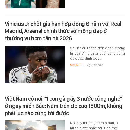
Vinicius Jr chốt gia hạn hợp đồng 6 năm với Real
Madrid, Arsenal chính thức vỡ mộng đẹp ở
thương vụ bom tấn hè 2026
Sau nhiều tháng đồn đoán, tương
lai của Vinicius Jr cuối cùng cũng
đã được định đoạt.
SPORT
-
6 giờ trước
Việt Nam có nơi "1 con gà gáy 3 nước cùng nghe"
ở ngay miền Bắc: Nằm trên độ cao 1800m, không
phải lúc nào cũng tới được
Nơi này thực sự nằm ở đâu, 3
nước được nhắc tới là những