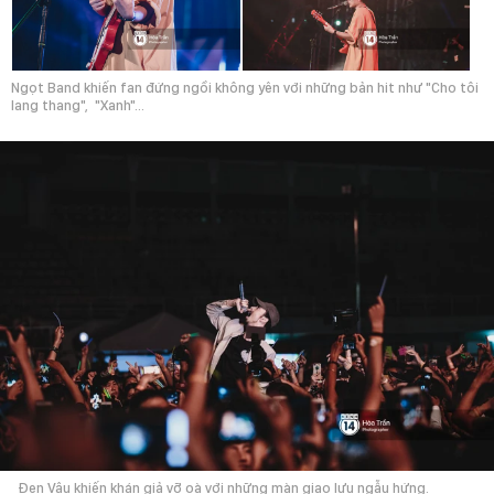
Ngọt Band khiến fan đứng ngồi không yên với những bản hit như "Cho tôi
lang thang", "Xanh"...
Đen Vâu khiến khán giả vỡ oà với những màn giao lưu ngẫu hứng.