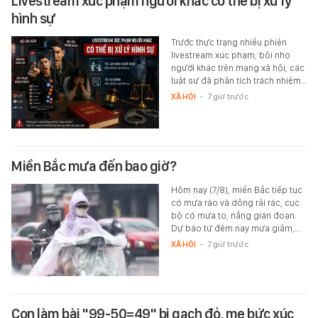
Livestream xúc phạm người khác có thể bị xử lý
hình sự
Trước thực trạng nhiều phiên
livestream xúc phạm, bôi nhọ
người khác trên mạng xã hội, các
luật sư đã phân tích trách nhiệm…
XÃ HỘI
-
7 giờ trước
Miền Bắc mưa đến bao giờ?
Hôm nay (7/8), miền Bắc tiếp tục
có mưa rào và dông rải rác, cục
bộ có mưa to, nắng gián đoạn.
Dự báo từ đêm nay mưa giảm,…
XÃ HỘI
-
7 giờ trước
Con làm bài "99-50=49" bị gạch đỏ, mẹ bức xúc