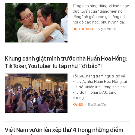
Từng cho rằng đăng ký khóa học
trực tuyến của "giảng viên nổi
tiếng" sẽ giúp con gái tăng cơ
hội đỗ cao học, phụ huynh đã…
HỌC ĐƯỜNG
-
5 giờ trước
Khung cảnh giật mình trước nhà Huấn Hoa Hồng:
TikToker, Youtuber tụ tập như "đi bão"!
Tối 6/8, hàng trăm người đổ về
khu vực nhà Huấn Hoa Hồng tại
Hà Nội khiến lực lượng an ninh
khu đô thị phải được tăng
cường…
XÃ HỘI
-
5 giờ trước
Việt Nam vươn lên xếp thứ 4 trong những điểm