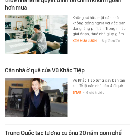
thuê nhà lại là quyết định tài chính khôn ngoan
hơn mua
Không sở hữu một căn nhà
không đồng nghĩa với việc bạn
đang lãng phí tiền. Trong nhiều
giai đoạn, thuê nhà giúp giảm…
XEM MUA LUÔN
-
6 giờ trước
Căn nhà ở quê của Vũ Khắc Tiệp
Vũ Khắc Tiệp từng gây bàn tán
khi để lộ căn nhà cấp 4 ở quê.
STAR
-
6 giờ trước
Trung Quốc tạc tượng cụ ông 20 năm gom phế