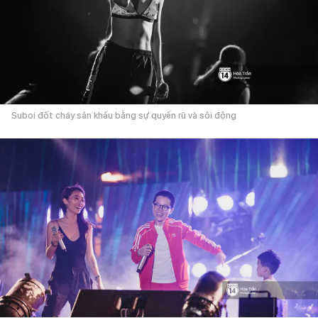
Suboi đốt cháy sân khấu bằng sự quyến rũ và sôi động