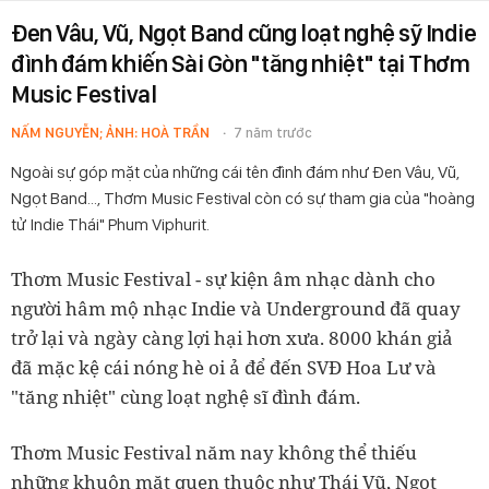
Đen Vâu, Vũ, Ngọt Band cũng loạt nghệ sỹ Indie
đình đám khiến Sài Gòn "tăng nhiệt" tại Thơm
Music Festival
NẤM NGUYỄN; ẢNH: HOÀ TRẦN
7 năm trước
Ngoài sự góp mặt của những cái tên đình đám như Đen Vâu, Vũ,
Ngọt Band..., Thơm Music Festival còn có sự tham gia của "hoàng
tử Indie Thái" Phum Viphurit.
Thơm Music Festival - sự kiện âm nhạc dành cho
người hâm mộ nhạc Indie và Underground đã quay
trở lại và ngày càng lợi hại hơn xưa. 8000 khán giả
đã mặc kệ cái nóng hè oi ả để đến SVĐ Hoa Lư và
"tăng nhiệt" cùng loạt nghệ sĩ đình đám.
Thơm Music Festival năm nay không thể thiếu
những khuôn mặt quen thuộc như Thái Vũ, Ngọt