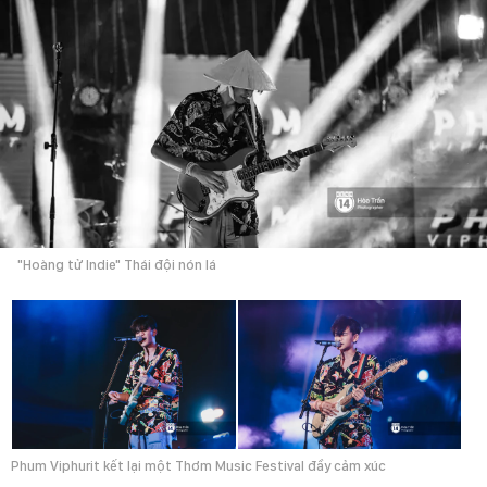
"Hoàng tử Indie" Thái đội nón lá
Phum Viphurit kết lại một Thơm Music Festival đầy cảm xúc