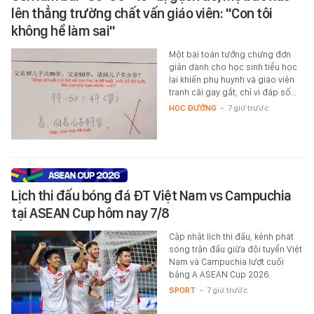
lên thẳng trường chất vấn giáo viên: "Con tôi
không hề làm sai"
Một bài toán tưởng chừng đơn
giản dành cho học sinh tiểu học
lại khiến phụ huynh và giáo viên
tranh cãi gay gắt, chỉ vì đáp số…
HỌC ĐƯỜNG
-
7 giờ trước
Lịch thi đấu bóng đá ĐT Việt Nam vs Campuchia
tại ASEAN Cup hôm nay 7/8
Cập nhật lịch thi đấu, kênh phát
sóng trận đấu giữa đội tuyển Việt
Nam và Campuchia lượt cuối
bảng A ASEAN Cup 2026.
SPORT
-
7 giờ trước