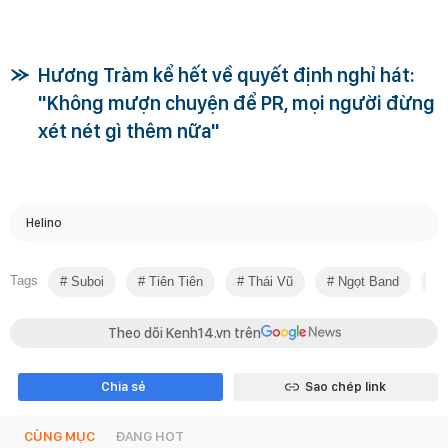
Hương Tràm kể hết về quyết định nghỉ hát:
"Không mượn chuyện để PR, mọi người đừng
xét nét gì thêm nữa"
Helino
Tags
Suboi
Tiên Tiên
Thái Vũ
Ngọt Band
T
Theo dõi Kenh14.vn trên
Chia sẻ
Sao chép link
CÙNG MỤC
ĐANG HOT