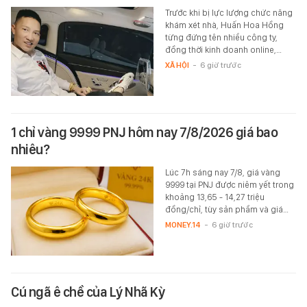
Trước khi bị lực lượng chức năng
khám xét nhà, Huấn Hoa Hồng
từng đứng tên nhiều công ty,
đồng thời kinh doanh online,…
XÃ HỘI
-
6 giờ trước
1 chỉ vàng 9999 PNJ hôm nay 7/8/2026 giá bao
nhiêu?
Lúc 7h sáng nay 7/8, giá vàng
9999 tại PNJ được niêm yết trong
khoảng 13,65 - 14,27 triệu
đồng/chỉ, tùy sản phầm và giá…
MONEY.14
-
6 giờ trước
Cú ngã ê chề của Lý Nhã Kỳ