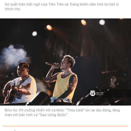
Sự xuất hiện bất ngờ của Tiên Tiên và Trang khiến dân tình hú hét vì
thích thú
Binz lúc thì cuồng nhiệt với ca khúc "They said" lúc lại dịu dàng, lãng
mạn với bản tình ca "Sao cũng được".