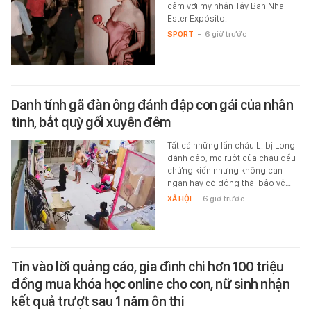
cảm với mỹ nhân Tây Ban Nha
Ester Expósito.
SPORT
-
6 giờ trước
Danh tính gã đàn ông đánh đập con gái của nhân
tình, bắt quỳ gối xuyên đêm
Tất cả những lần cháu L. bị Long
đánh đập, mẹ ruột của cháu đều
chứng kiến nhưng không can
ngăn hay có động thái bảo vệ…
XÃ HỘI
-
6 giờ trước
Tin vào lời quảng cáo, gia đình chi hơn 100 triệu
đồng mua khóa học online cho con, nữ sinh nhận
kết quả trượt sau 1 năm ôn thi