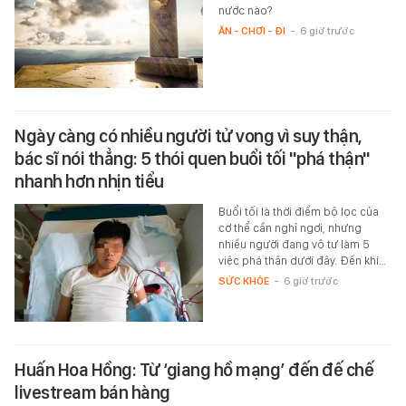
nước nào?
ĂN - CHƠI - ĐI
-
6 giờ trước
Ngày càng có nhiều người tử vong vì suy thận,
bác sĩ nói thẳng: 5 thói quen buổi tối "phá thận"
nhanh hơn nhịn tiểu
Buổi tối là thời điểm bộ lọc của
cơ thể cần nghỉ ngơi, nhưng
nhiều người đang vô tư làm 5
việc phá thận dưới đây. Đến khi…
SỨC KHỎE
-
6 giờ trước
Huấn Hoa Hồng: Từ ‘giang hồ mạng’ đến đế chế
livestream bán hàng