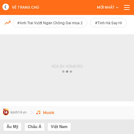
VỀ TRANG CHỦ
MỚI NHẤT
MỚI NHẤT
#Anh Trai Vượt Ngàn Chông Gai mùa 2
#Tinh Hà Say Hi
Xem thêm
Musik
Âu Mỹ
Châu Á
Việt Nam