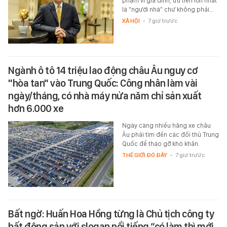
phạm vi gia đình, ưu tiên lớn nhất
là “người nhà” chứ không phải…
XÃ HỘI
-
7 giờ trước
Ngành ô tô 14 triệu lao động châu Âu nguy cơ
"hòa tan" vào Trung Quốc: Công nhân làm vài
ngày/tháng, có nhà máy nửa năm chỉ sản xuất
hơn 6.000 xe
Ngày càng nhiều hãng xe châu
Âu phải tìm đến các đối thủ Trung
Quốc để tháo gỡ khó khăn.
THẾ GIỚI ĐÓ ĐÂY
-
7 giờ trước
Bất ngờ: Huấn Hoa Hồng từng là Chủ tịch công ty
bất động sản với slogan nổi tiếng “có làm thì mới