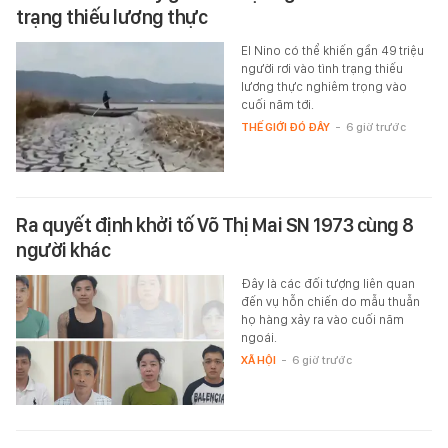
trạng thiếu lương thực
El Nino có thể khiến gần 49 triệu
người rơi vào tình trạng thiếu
lương thực nghiêm trọng vào
cuối năm tới.
THẾ GIỚI ĐÓ ĐÂY
-
6 giờ trước
Ra quyết định khởi tố Võ Thị Mai SN 1973 cùng 8
người khác
Đây là các đối tượng liên quan
đến vụ hỗn chiến do mẫu thuẫn
họ hàng xảy ra vào cuối năm
ngoái.
XÃ HỘI
-
6 giờ trước