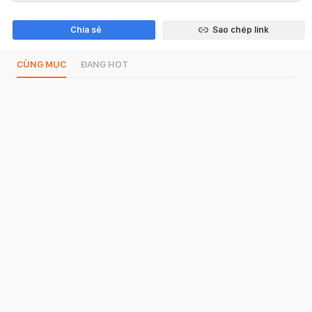
Chia sẻ
Sao chép link
CÙNG MỤC
ĐANG HOT