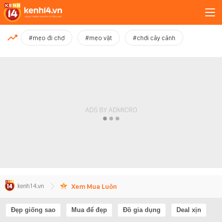
MỚI NHẤT
#mẹo đi chợ
#mẹo vặt
#chơi cây cảnh
Xem thêm
Xem Mua Luôn
Đẹp giống sao
Mua để đẹp
Đồ gia dụng
Deal xịn