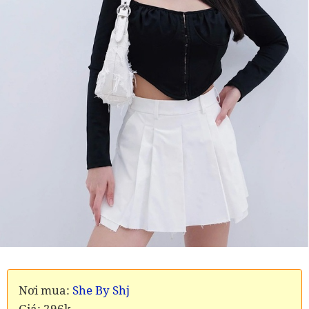
Nơi mua:
She By Shj
Giá: 296k