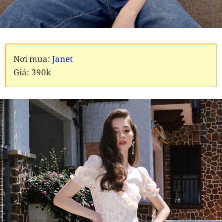
Nơi mua:
Janet
Giá: 390k