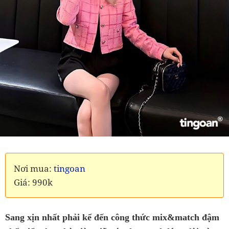
Nơi mua:
tingoan
Giá: 990k
Sang xịn nhất phải kể đến công thức mix&match đậm