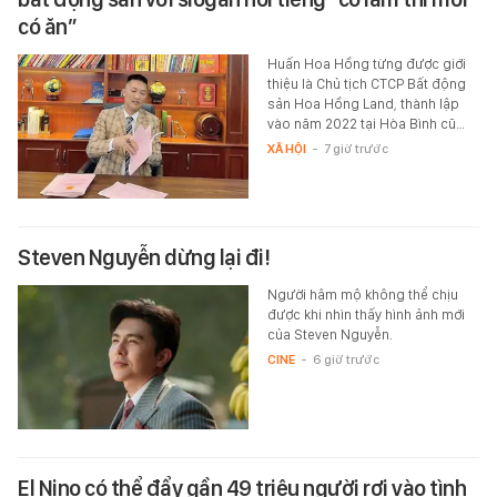
có ăn”
Huấn Hoa Hồng từng được giới
thiệu là Chủ tịch CTCP Bất động
sản Hoa Hồng Land, thành lập
vào năm 2022 tại Hòa Bình cũ…
XÃ HỘI
-
7 giờ trước
Steven Nguyễn dừng lại đi!
Người hâm mộ không thể chịu
được khi nhìn thấy hình ảnh mới
của Steven Nguyễn.
CINE
-
6 giờ trước
El Nino có thể đẩy gần 49 triệu người rơi vào tình