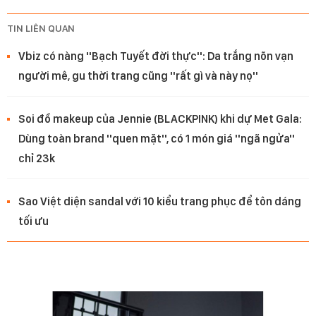
TIN LIÊN QUAN
Vbiz có nàng ''Bạch Tuyết đời thực'': Da trắng nõn vạn
người mê, gu thời trang cũng ''rất gì và này nọ''
Soi đồ makeup của Jennie (BLACKPINK) khi dự Met Gala:
Dùng toàn brand ''quen mặt'', có 1 món giá ''ngã ngửa''
chỉ 23k
Sao Việt diện sandal với 10 kiểu trang phục để tôn dáng
tối ưu