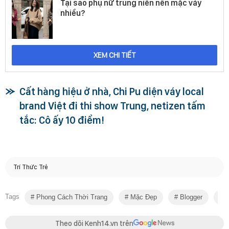
Tại sao phụ nữ trung niên nên mặc váy
nhiều?
XEM CHI TIẾT
Cất hàng hiệu ở nhà, Chi Pu diện váy local
brand Việt đi thi show Trung, netizen tấm
tắc: Cô ấy 10 điểm!
Trí Thức Trẻ
Tags
Phong Cách Thời Trang
Mặc Đẹp
Blogger
S
Theo dõi Kenh14.vn trên