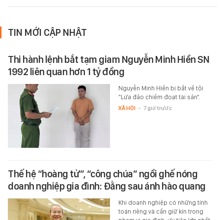
TIN MỚI CẬP NHẬT
Thi hành lệnh bắt tạm giam Nguyễn Minh Hiền SN
1992 liên quan hơn 1 tỷ đồng
Nguyễn Minh Hiền bị bắt về tội
"Lừa đảo chiếm đoạt tài sản".
XÃ HỘI
-
7 giờ trước
Thế hệ “hoàng tử”, “công chúa” ngồi ghế nóng
doanh nghiệp gia đình: Đằng sau ánh hào quang
Khi doanh nghiệp có những tính
toán riêng và cần giữ kín trong