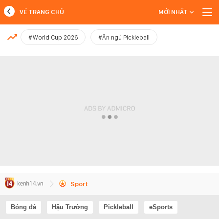
VỀ TRANG CHỦ
MỚI NHẤT
MỚI NHẤT
#World Cup 2026
#Ăn ngủ Pickleball
Xem thêm
Sport
Bóng đá
Hậu Trường
Pickleball
eSports