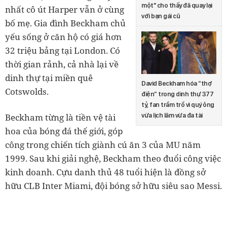
một" cho thấy đã quay lại
nhất cô út Harper vẫn ở cùng
với bạn gái cũ
bố mẹ. Gia đình Beckham chủ
yếu sống ở căn hộ có giá hơn
32 triệu bảng tại London. Có
thời gian rảnh, cả nhà lại về
dinh thự tại miền quê
David Beckham hóa “thợ
Cotswolds.
điện” trong dinh thự 377
tỷ, fan trầm trồ vì quý ông
vừa lịch lãm vừa đa tài
Beckham từng là tiền vệ tài
hoa của bóng đá thế giới, góp
công trong chiến tích giành cú ăn 3 của MU năm
1999. Sau khi giải nghệ, Beckham theo đuổi công việc
kinh doanh. Cựu danh thủ 48 tuổi hiện là đồng sở
hữu CLB Inter Miami, đội bóng sở hữu siêu sao Messi.