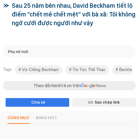
Sau 25 năm bên nhau, David Beckham tiết lộ
điểm “chết mê chết mệt” với bà xã: Tôi không
ngờ cưới được người như vậy
Phụ nữ mới
Tags
Vợ Chồng Beckham
Tin Tức Thể Thao
Beckham
Theo dõi Kenh14.vn trên
Chia sẻ
Sao chép link
CÙNG MỤC
ĐANG HOT