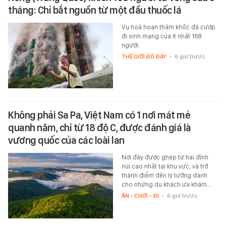
tháng: Chỉ bắt nguồn từ một đầu thuốc lá
Vụ hoả hoạn thảm khốc đã cướp
đi sinh mạng của ít nhất 168
người.
THẾ GIỚI ĐÓ ĐÂY
-
6 giờ trước
Không phải Sa Pa, Việt Nam có 1 nơi mát mẻ
quanh năm, chỉ từ 18 độ C, được đánh giá là
vương quốc của các loài lan
Nơi đây được ghép từ hai đỉnh
núi cao nhất tại khu vực, và trở
thành điểm đến lý tưởng dành
cho những du khách ưa khám…
ĂN - CHƠI - ĐI
-
6 giờ trước