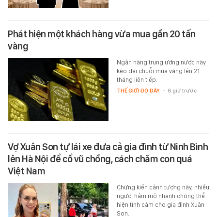
Phát hiện một khách hàng vừa mua gần 20 tấn
vàng
Ngân hàng trung ương nước này
kéo dài chuỗi mua vàng lên 21
tháng liên tiếp.
THẾ GIỚI ĐÓ ĐÂY
-
6 giờ trước
Vợ Xuân Son tự lái xe đưa cả gia đình từ Ninh Bình
lên Hà Nội để cổ vũ chồng, cách chăm con quá
Việt Nam
Chứng kiến cảnh tượng này, nhiều
người hâm mộ nhanh chóng thể
hiện tình cảm cho gia đình Xuân
Son.