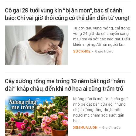
Cô gái 29 tuổi vùng kín “bị ăn mòn”, bác sĩ cảnh
báo: Chỉ vài giờ thôi cũng có thể dẫn đến tử vong!
Từ cơn đau vùng mông, chỉ trong
vòng 24 giờ, da cô chuyển sang
màu tím và sốt cao kéo dài. Điều
khiến mọi người rợn người là…
SỨC KHỎE
-
6 giờ trước
Cây xương rồng mẹ trồng 19 năm bất ngờ “nằm
dài” khắp chậu, đến khi nở hoa ai cũng trầm trồ
Không còn là một “quả cầu gai”
nhỏ bé đặt bên cửa sổ, những
chậu xương rồng được một
người mẹ chăm sóc suốt gần
hai…
XEM MUA LUÔN
-
6 giờ trước