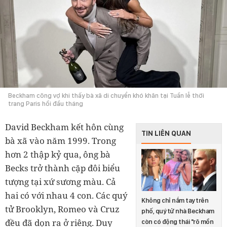
Beckham cõng vợ khi thấy bà xã di chuyển khó khăn tại Tuần lễ thời
trang Paris hồi đầu tháng
David Beckham kết hôn cùng
TIN LIÊN QUAN
bà xã vào năm 1999. Trong
hơn 2 thập kỷ qua, ông bà
Becks trở thành cặp đôi biểu
tượng tại xứ sương màu. Cả
hai có với nhau 4 con. Các quý
Không chỉ nắm tay trên
tử Brooklyn, Romeo và Cruz
phố, quý tử nhà Beckham
đều đã dọn ra ở riêng. Duy
còn có động thái "rõ mồn