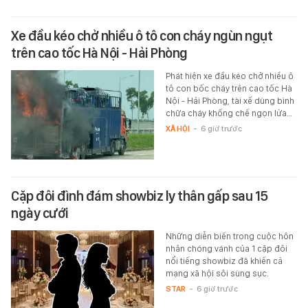
Xe đầu kéo chở nhiều ô tô con cháy ngùn ngụt
trên cao tốc Hà Nội - Hải Phòng
Phát hiện xe đầu kéo chở nhiều ô
tô con bốc cháy trên cao tốc Hà
Nội - Hải Phòng, tài xế dùng bình
chữa cháy khống chế ngọn lửa…
XÃ HỘI
-
6 giờ trước
Cặp đôi đình đám showbiz ly thân gấp sau 15
ngày cưới
Những diễn biến trong cuộc hôn
nhân chóng vánh của 1 cặp đôi
nổi tiếng showbiz đã khiến cả
mạng xã hội sôi sùng sục.
STAR
-
6 giờ trước