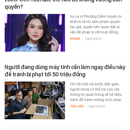
quyền?
Vụ ca sĩ Phương Diễm Huyền bị
khởi tố về tội xâm phạm quyền
tác giả, quyền liên quan đặt ra
vấn đề pháp lý với hoạt động…
MUSIK
-
7 giờ trước
Người đang dùng máy tính cần làm ngay điều này
để tránh bị phạt tới 50 triệu đồng
Chỉ với một vài bước đơn giản,
người dùng có thể tra cứu các
thông tin quan trọng về hệ điều
hành để tránh những mức phạt…
TEK-LIFE
-
7 giờ trước