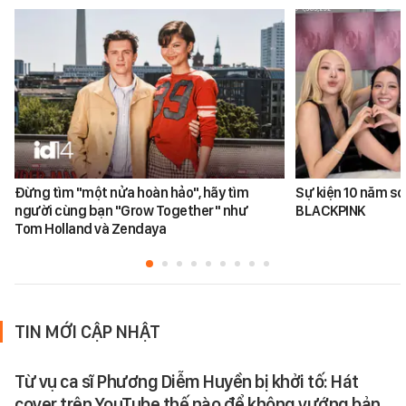
Đừng tìm "một nửa hoàn hảo", hãy tìm
Sự kiện 10 năm sơ
người cùng bạn "Grow Together" như
BLACKPINK
Tom Holland và Zendaya
TIN MỚI CẬP NHẬT
Từ vụ ca sĩ Phương Diễm Huyền bị khởi tố: Hát
cover trên YouTube thế nào để không vướng bản