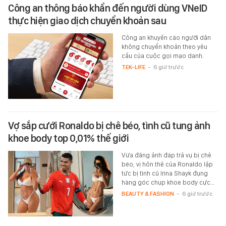
Công an thông báo khẩn đến người dùng VNeID
thực hiện giao dịch chuyển khoản sau
Công an khuyến cáo người dân
không chuyển khoản theo yêu
cầu của cuộc gọi mạo danh.
TEK-LIFE
-
6 giờ trước
Vợ sắp cưới Ronaldo bị chê béo, tình cũ tung ảnh
khoe body top 0,01% thế giới
Vừa đăng ảnh đáp trả vụ bị chê
béo, vị hôn thê của Ronaldo lập
tức bị tình cũ Irina Shayk đụng
hàng góc chụp khoe body cực…
BEAUTY & FASHION
-
6 giờ trước