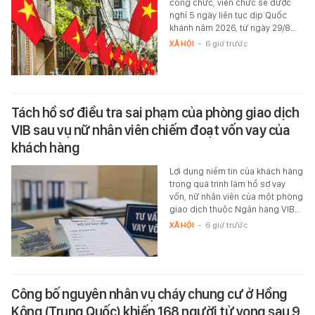
công chức, viên chức sẽ được
nghỉ 5 ngày liên tục dịp Quốc
khánh năm 2026, từ ngày 29/8…
XÃ HỘI
-
6 giờ trước
Tách hồ sơ điều tra sai phạm của phòng giao dịch
VIB sau vụ nữ nhân viên chiếm đoạt vốn vay của
khách hàng
Lợi dụng niềm tin của khách hàng
trong quá trình làm hồ sơ vay
vốn, nữ nhân viên của một phòng
giao dịch thuộc Ngân hàng VIB…
XÃ HỘI
-
6 giờ trước
Công bố nguyên nhân vụ cháy chung cư ở Hồng
Kông (Trung Quốc) khiến 168 người tử vong sau 9