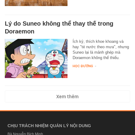
Lý do Suneo không thể thay thế trong
Doraemon
Ích kỷ, thích khoe khoang và
hay "té nước theo mưa", nhưng
Suneo lại là mảnh ghép mà
Doraemon không thể thiếu.
HỌC ĐƯỜNG
-
Xem thêm
CHỊU TRÁCH NHIỆM QUẢN LÝ NỘI DUNG
Bà Nguyễn Bích Minh