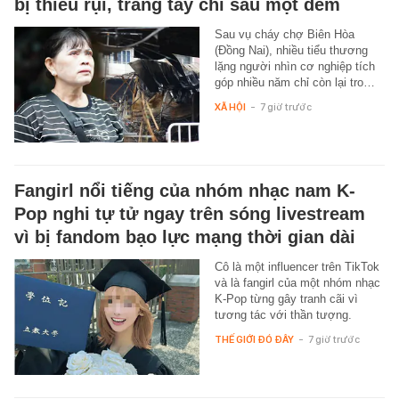
bị thiêu rụi, trắng tay chỉ sau một đêm
Sau vụ cháy chợ Biên Hòa
(Đồng Nai), nhiều tiểu thương
lặng người nhìn cơ nghiệp tích
góp nhiều năm chỉ còn lại tro…
XÃ HỘI
-
7 giờ trước
Fangirl nổi tiếng của nhóm nhạc nam K-
Pop nghi tự tử ngay trên sóng livestream
vì bị fandom bạo lực mạng thời gian dài
Cô là một influencer trên TikTok
và là fangirl của một nhóm nhạc
K-Pop từng gây tranh cãi vì
tương tác với thần tượng.
THẾ GIỚI ĐÓ ĐÂY
-
7 giờ trước