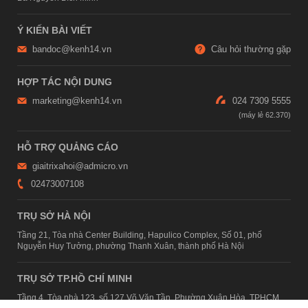
Ý KIẾN BÀI VIẾT
bandoc@kenh14.vn
Câu hỏi thường gặp
HỢP TÁC NỘI DUNG
marketing@kenh14.vn
024 7309 5555
HỖ TRỢ QUẢNG CÁO
giaitrixahoi@admicro.vn
02473007108
TRỤ SỞ HÀ NỘI
Tầng 21, Tòa nhà Center Building, Hapulico Complex, Số 01, phố
Nguyễn Huy Tưởng, phường Thanh Xuân, thành phố Hà Nội
TRỤ SỞ TP.HỒ CHÍ MINH
Tầng 4, Tòa nhà 123, số 127 Võ Văn Tần, Phường Xuân Hòa, TPHCM