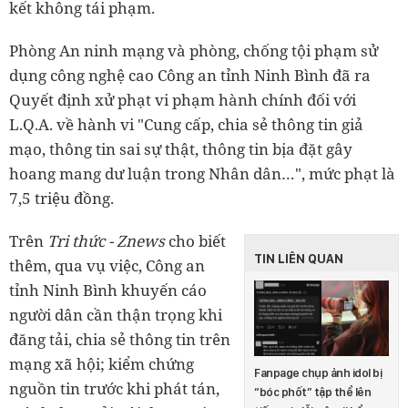
kết không tái phạm.
Phòng An ninh mạng và phòng, chống tội phạm sử
dụng công nghệ cao Công an tỉnh Ninh Bình đã ra
Quyết định xử phạt vi phạm hành chính đối với
L.Q.A. về hành vi "Cung cấp, chia sẻ thông tin giả
mạo, thông tin sai sự thật, thông tin bịa đặt gây
hoang mang dư luận trong Nhân dân…", mức phạt là
7,5 triệu đồng.
Trên
Tri thức - Znews
cho biết
TIN LIÊN QUAN
thêm, qua vụ việc, Công an
tỉnh Ninh Bình khuyến cáo
người dân cần thận trọng khi
đăng tải, chia sẻ thông tin trên
mạng xã hội; kiểm chứng
Fanpage chụp ảnh idol bị
nguồn tin trước khi phát tán,
“bóc phốt” tập thể lên