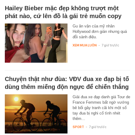
Hailey Bieber mặc đẹp không trượt một
phát nào, cứ lên đồ là gái trẻ muốn copy
Gu ăn vận của mỹ nhân
Hollywood đơn giản nhưng quá
đỗi sành điệu.
XEM MUA LUÔN
-
7 giờ trước
Chuyện thật như đùa: VĐV đua xe đạp bị tố
dùng thêm miếng độn ngực để chiến thắng
Giải đua xe đạp danh giá Tour de
France Femmes bất ngờ vướng
bê bối gây tranh cãi khi một số
tay đua bị nghi cố tình nhét
thêm…
SPORT
-
7 giờ trước