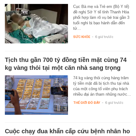
Cục Bà mẹ và Trẻ em (Bộ Y tế)
đề nghị Sở Y tế tỉnh Thanh Hóa
phối hợp làm rõ vụ bé trai gần 3
tuổi nghi bị bạo hành dẫn đến
tử…
SỨC KHỎE
-
6 giờ trước
Tịch thu gần 700 tỷ đồng tiền mặt cùng 74
kg vàng thỏi tại một căn nhà sang trọng
74 kg vàng thỏi cùng hàng trăm
tỷ tiền mặt đã bị tịch thu tại nhà
của một công tố viên phụ trách
nhiều đại án tham nhũng nước…
THẾ GIỚI ĐÓ ĐÂY
-
6 giờ trước
Cuộc chạy đua khẩn cấp cứu bệnh nhân ho