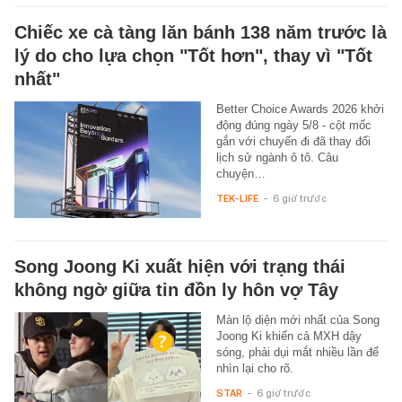
Chiếc xe cà tàng lăn bánh 138 năm trước là
lý do cho lựa chọn "Tốt hơn", thay vì "Tốt
nhất"
Better Choice Awards 2026 khởi
động đúng ngày 5/8 - cột mốc
gắn với chuyến đi đã thay đổi
lịch sử ngành ô tô. Câu
chuyện…
TEK-LIFE
-
6 giờ trước
Song Joong Ki xuất hiện với trạng thái
không ngờ giữa tin đồn ly hôn vợ Tây
Màn lộ diện mới nhất của Song
Joong Ki khiến cả MXH dậy
sóng, phải dụi mắt nhiều lần để
nhìn lại cho rõ.
STAR
-
6 giờ trước