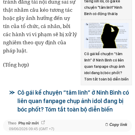
tránh đăng tải nội dung sai sự
tiếng xin lỗi, cô gái kể
chuyện "tâm linh" Ninh
thật nhằm câu kéo tương tác
Bình có động thái lạ
hoặc gây ảnh hưởng đến uy
tín của tổ chức, cá nhân, bởi
các hành vi vi phạm sẽ bị xử lý
nghiêm theo quy định của
pháp luật.
Cô gái kể chuyện “tâm
linh” ở Ninh Bình có liên
(Tổng hợp)
quan fanpage chụp ảnh
idol đang bị bóc phốt?
Tóm tắt toàn bộ diễn biến
Cô gái kể chuyện “tâm linh” ở Ninh Bình có
liên quan fanpage chụp ảnh idol đang bị
bóc phốt? Tóm tắt toàn bộ diễn biến
Theo
Phụ nữ mới
Copy link
09/06/2026 09:45 (GMT +7)