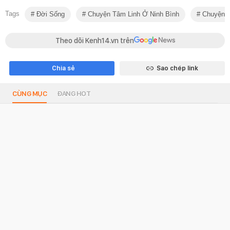
Tags
Đời Sống
Chuyện Tâm Linh Ở Ninh Bình
Chuyện T
Theo dõi Kenh14.vn trên
Chia sẻ
Sao chép link
CÙNG MỤC
ĐANG HOT