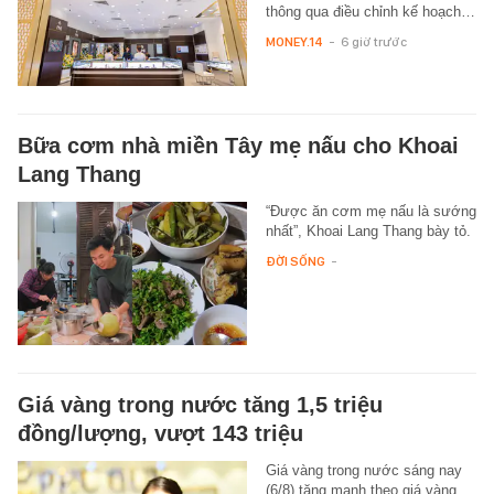
thông qua điều chỉnh kế hoạch…
MONEY.14
-
6 giờ trước
Bữa cơm nhà miền Tây mẹ nấu cho Khoai
Lang Thang
“Được ăn cơm mẹ nấu là sướng
nhất”, Khoai Lang Thang bày tỏ.
ĐỜI SỐNG
-
Giá vàng trong nước tăng 1,5 triệu
đồng/lượng, vượt 143 triệu
Giá vàng trong nước sáng nay
(6/8) tăng mạnh theo giá vàng