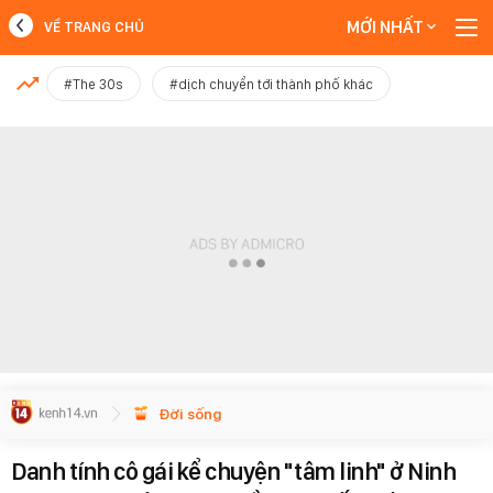
MỚI NHẤT
VỀ TRANG CHỦ
MỚI NHẤT
#The 30s
#dịch chuyển tới thành phố khác
Xem thêm
Đời sống
Danh tính cô gái kể chuyện "tâm linh" ở Ninh