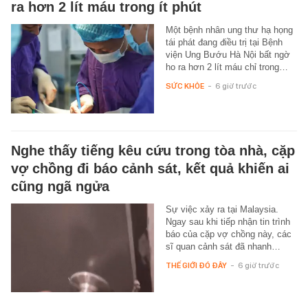
ra hơn 2 lít máu trong ít phút
Một bệnh nhân ung thư hạ họng
tái phát đang điều trị tại Bệnh
viện Ung Bướu Hà Nội bất ngờ
ho ra hơn 2 lít máu chỉ trong…
SỨC KHỎE
-
6 giờ trước
Nghe thấy tiếng kêu cứu trong tòa nhà, cặp
vợ chồng đi báo cảnh sát, kết quả khiến ai
cũng ngã ngửa
Sự việc xảy ra tại Malaysia.
Ngay sau khi tiếp nhận tin trình
báo của cặp vợ chồng này, các
sĩ quan cảnh sát đã nhanh…
THẾ GIỚI ĐÓ ĐÂY
-
6 giờ trước