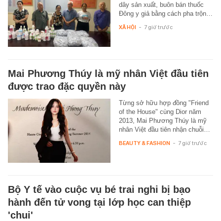
dây sản xuất, buôn bán thuốc
Đông y giả bằng cách pha trộn…
XÃ HỘI
-
7 giờ trước
Mai Phương Thúy là mỹ nhân Việt đầu tiên
được trao đặc quyền này
Từng sở hữu hợp đồng "Friend
of the House" cùng Dior năm
2013, Mai Phương Thúy là mỹ
nhân Việt đầu tiên nhận chuỗi…
BEAUTY & FASHION
-
7 giờ trước
Bộ Y tế vào cuộc vụ bé trai nghi bị bạo
hành đến tử vong tại lớp học can thiệp
'chui'