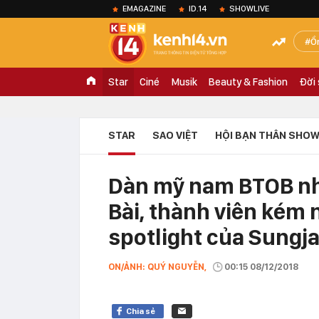
EMAGAZINE
ID.14
SHOWLIVE
Ồ
Star
Ciné
Musik
Beauty & Fashion
Đời
STAR
SAO VIỆT
HỘI BẠN THÂN SHOW
Dàn mỹ nam BTOB nh
Bài, thành viên kém 
spotlight của Sungj
ON/ẢNH: QUÝ NGUYỄN,
00:15 08/12/2018
Chia sẻ