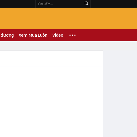
 đường
Xem Mua Luôn
Video