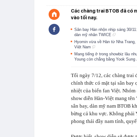
Các chàng trai BTOB đã có m
vào tối nay.
Sân bay Hàn nhộn nhịp sáng 30/11:
dàn mỹ nhân TWICE
Hyomin vừa về Hàn từ Nha Trang, đ
Việt Nam
Mang tiếng ở trong showbiz lâu nh
Young còn chẳng bằng Yook Sung
Tối ngày 7/12, các chàng tra
chính thức có mặt tại sân bay 
nhiệt của biển fan Việt. Nhóm
show diễn Hàn-Việt mang tên "
sân bay, dàn mỹ nam BTOB khi
bừng cả khu vực. Không phải Y
phong thái đầy nam tính, quyến
Được biết, show diễn sẽ được 