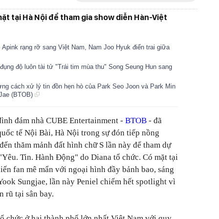
ặt tại Hà Nội để tham gia show diễn Hàn-Việt
 Apink rạng rỡ sang Việt Nam, Nam Joo Hyuk điển trai giữa
ụng độ luôn tài tử "Trái tim mùa thu" Song Seung Hun sang
ưng cách xử lý tin đồn hẹn hò của Park Seo Joon và Park Min
 Jae (BTOB)
i đình đám nhà CUBE Entertainment -
BTOB
- đã
quốc tế Nội Bài, Hà Nội trong sự đón tiếp nồng
 đến thăm mảnh đất hình chữ S lần này để tham dự
Yêu. Tin. Hành Động" do Diana tổ chức. Có mặt tại
ến fan mê mẩn với ngoại hình đầy bảnh bao, sáng
ook Sungjae, lần này Peniel chiếm hết spotlight vì
 rũ tại sân bay.
tổ chức ở hai thành phố lớn nhất Việt Nam với quy