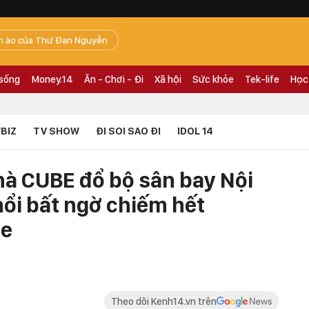
n ào của Thư Đan Nguyễn
 sống
Money.14
Ăn - Chơi - Đi
Xã hội
Sức khỏe
Tek-life
Học
BIZ
TV SHOW
ĐI SOI SAO ĐI
IDOL 14
à CUBE đổ bộ sân bay Nội
nổi bất ngờ chiếm hết
ae
Theo dõi Kenh14.vn trên