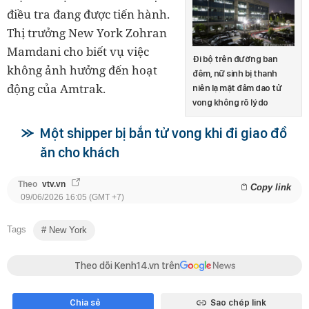
điều tra đang được tiến hành.
Thị trưởng New York Zohran
Mamdani cho biết vụ việc
Đi bộ trên đường ban
không ảnh hưởng đến hoạt
đêm, nữ sinh bị thanh
động của Amtrak.
niên lạ mặt đâm dao tử
vong không rõ lý do
Một shipper bị bắn tử vong khi đi giao đồ
ăn cho khách
Theo
vtv.vn
Copy link
09/06/2026 16:05 (GMT +7)
Tags
New York
Theo dõi Kenh14.vn trên
Chia sẻ
Sao chép link