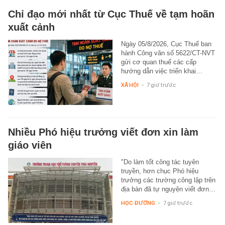
Chỉ đạo mới nhất từ Cục Thuế về tạm hoãn
xuất cảnh
Ngày 05/8/2026, Cục Thuế ban
hành Công văn số 5622/CT-NVT
gửi cơ quan thuế các cấp
hướng dẫn việc triển khai…
XÃ HỘI
-
7 giờ trước
Nhiều Phó hiệu trưởng viết đơn xin làm
giáo viên
"Do làm tốt công tác tuyên
truyền, hơn chục Phó hiệu
trưởng các trường công lập trên
địa bàn đã tự nguyện viết đơn…
HỌC ĐƯỜNG
-
7 giờ trước