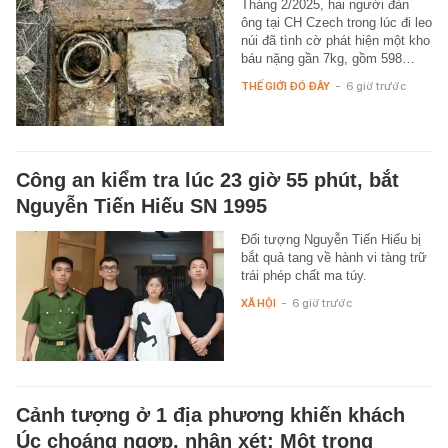
Tháng 2/2025, hai người đàn
ông tại CH Czech trong lúc đi leo
núi đã tình cờ phát hiện một kho
báu nặng gần 7kg, gồm 598…
THẾ GIỚI ĐÓ ĐÂY
-
6 giờ trước
Công an kiểm tra lúc 23 giờ 55 phút, bắt
Nguyễn Tiến Hiếu SN 1995
Đối tượng Nguyễn Tiến Hiếu bị
bắt quả tang về hành vi tàng trữ
trái phép chất ma túy.
XÃ HỘI
-
6 giờ trước
Cảnh tượng ở 1 địa phương khiến khách
Úc choáng ngợp, nhận xét: Một trong