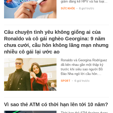
giảm đáng kể HPV và hai loại…
SỨC KHỎE
-
6 giờ trước
Câu chuyện tình yêu không giống ai của
Ronaldo và cô gái nghèo Georgina: 9 năm
chưa cưới, cầu hôn không lãng mạn nhưng
nhiều cô gái lại ước ao
Ronaldo và Georgina Rodríguez
đã bên nhau gần một thập kỷ
trước khi siêu sao người Bồ
Đào Nha ngỏ lời cầu hôn.…
SPORT
-
6 giờ trước
Vì sao thẻ ATM có thời hạn lên tới 10 năm?
Thời hạn thẻ ATM thường được