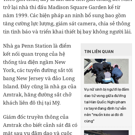
trở lại nhà thi đấu Madison Square Garden kể từ
năm 1999. Các biện pháp an ninh bổ sung bao gồm
tăng cường lực lượng, giám sát camera, chia sẻ thông
tin tình báo và triển khai thiết bị bay không người lái.
Nhà ga Penn Station là điểm
TIN LIÊN QUAN
kết nối quan trọng của hệ
thống tàu điện ngầm New
York, các tuyến đường sắt tới
bang New Jersey và đảo Long
Island. Đây cũng là nhà ga của
Vụ nữ sinh bị người lạ đâm
Amtrak, hãng đường sắt chở
dao tử vong giữa đường
khách liên đô thị tại Mỹ.
tại Hàn Quốc: Nghi phạm
ra tay vì đang định tự vẫn
nên "muốn kéo ai đó đi
Giám đốc truyền thông của
cùng"
Amtrak cho biết cảnh sát đã có
mặt sau vụ đâm dao và cuộc