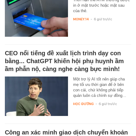
in ở mặt trước hoặc mặt sau
của thẻ.
MONEY.14
-
6 giờ trước
CEO nổi tiếng đề xuất lịch trình dạy con
bằng... ChatGPT khiến hội phụ huynh ầm
ầm phẫn nộ, càng nghe càng bực mình!
Một trợ lý AI tốt nên giúp cha
mẹ tối ưu thời gian để ở bên
con cái, chứ không phải tiếp
quản luôn cả chính sự đồng…
HỌC ĐƯỜNG
-
6 giờ trước
Công an xác minh giao dịch chuyển khoản