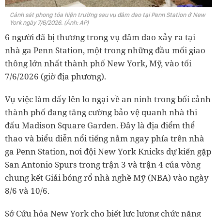
Cảnh sát phong tỏa hiện trường sau vụ đâm dao tại Penn Station ở New
York ngày 7/6/2026. (Ảnh: AP)
6 người đã bị thương trong vụ đâm dao xảy ra tại
nhà ga Penn Station, một trong những đầu mối giao
thông lớn nhất thành phố New York, Mỹ, vào tối
7/6/2026 (giờ địa phương).
Vụ việc làm dấy lên lo ngại về an ninh trong bối cảnh
thành phố đang tăng cường bảo vệ quanh nhà thi
đấu Madison Square Garden. Đây là địa điểm thể
thao và biểu diễn nổi tiếng nằm ngay phía trên nhà
ga Penn Station, nơi đội New York Knicks dự kiến gặp
San Antonio Spurs trong trận 3 và trận 4 của vòng
chung kết Giải bóng rổ nhà nghề Mỹ (NBA) vào ngày
8/6 và 10/6.
Sở Cứu hỏa New York cho biết lực lượng chức năng