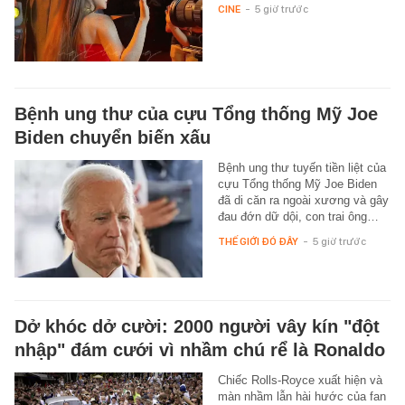
CINE
-
5 giờ trước
Bệnh ung thư của cựu Tổng thống Mỹ Joe
Biden chuyển biến xấu
Bệnh ung thư tuyến tiền liệt của
cựu Tổng thống Mỹ Joe Biden
đã di căn ra ngoài xương và gây
đau đớn dữ dội, con trai ông…
THẾ GIỚI ĐÓ ĐÂY
-
5 giờ trước
Dở khóc dở cười: 2000 người vây kín "đột
nhập" đám cưới vì nhầm chú rể là Ronaldo
Chiếc Rolls-Royce xuất hiện và
màn nhầm lẫn hài hước của fan