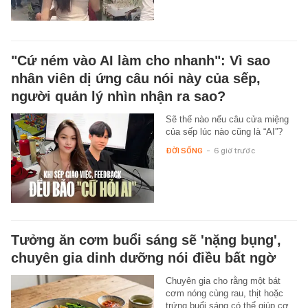
"Cứ ném vào AI làm cho nhanh": Vì sao
nhân viên dị ứng câu nói này của sếp,
người quản lý nhìn nhận ra sao?
Sẽ thế nào nếu câu cửa miệng
của sếp lúc nào cũng là “AI”?
ĐỜI SỐNG
-
6 giờ trước
Tưởng ăn cơm buổi sáng sẽ 'nặng bụng',
chuyên gia dinh dưỡng nói điều bất ngờ
Chuyên gia cho rằng một bát
cơm nóng cùng rau, thịt hoặc
trứng buổi sáng có thể giúp cơ