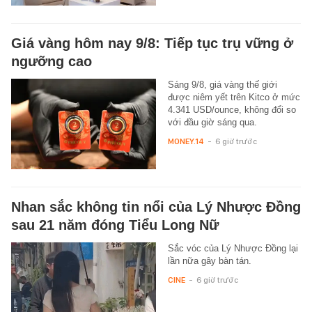
Giá vàng hôm nay 9/8: Tiếp tục trụ vững ở
ngưỡng cao
Sáng 9/8, giá vàng thế giới
được niêm yết trên Kitco ở mức
4.341 USD/ounce, không đổi so
với đầu giờ sáng qua.
MONEY.14
-
6 giờ trước
Nhan sắc không tin nổi của Lý Nhược Đồng
sau 21 năm đóng Tiểu Long Nữ
Sắc vóc của Lý Nhược Đồng lại
lần nữa gây bàn tán.
CINE
-
6 giờ trước