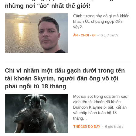
những nơi "ảo" nhất thế giới!
Cảnh tượng này có gì mà khiến
khách Úc choáng ngợp đến
vậy?
ĂN - CHƠI - ĐI
-
6 giờ trước
Chỉ vì nhầm một dấu gạch dưới trong tên
tài khoản Skyrim, người đàn ông vô tội
phải ngồi tù 18 tháng
Một sai sót trong quá trình xác
định tên tài khoản đã khiến
Brandon Klayme bị bắt, kết án
và chấp hành toàn bộ 18
tháng…
THẾ GIỚI ĐÓ ĐÂY
-
6 giờ trước