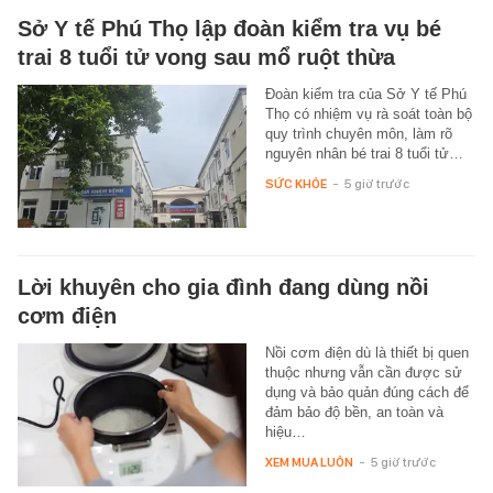
Sở Y tế Phú Thọ lập đoàn kiểm tra vụ bé
trai 8 tuổi tử vong sau mổ ruột thừa
Đoàn kiểm tra của Sở Y tế Phú
Thọ có nhiệm vụ rà soát toàn bộ
quy trình chuyên môn, làm rõ
nguyên nhân bé trai 8 tuổi tử…
SỨC KHỎE
-
5 giờ trước
Lời khuyên cho gia đình đang dùng nồi
cơm điện
Nồi cơm điện dù là thiết bị quen
thuộc nhưng vẫn cần được sử
dụng và bảo quản đúng cách để
đảm bảo độ bền, an toàn và
hiệu…
XEM MUA LUÔN
-
5 giờ trước