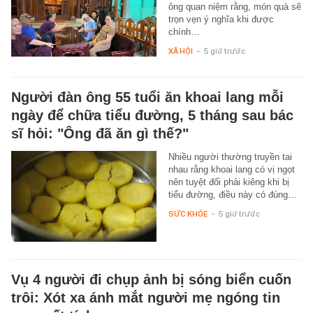
ông quan niệm rằng, món quà sẽ
trọn vẹn ý nghĩa khi được
chính…
XÃ HỘI
-
5 giờ trước
Người đàn ông 55 tuổi ăn khoai lang mỗi
ngày để chữa tiểu đường, 5 tháng sau bác
sĩ hỏi: "Ông đã ăn gì thế?"
Nhiều người thường truyền tai
nhau rằng khoai lang có vị ngọt
nên tuyệt đối phải kiêng khi bị
tiểu đường, điều này có đúng…
SỨC KHỎE
-
5 giờ trước
Vụ 4 người đi chụp ảnh bị sóng biển cuốn
trôi: Xót xa ánh mắt người mẹ ngóng tin