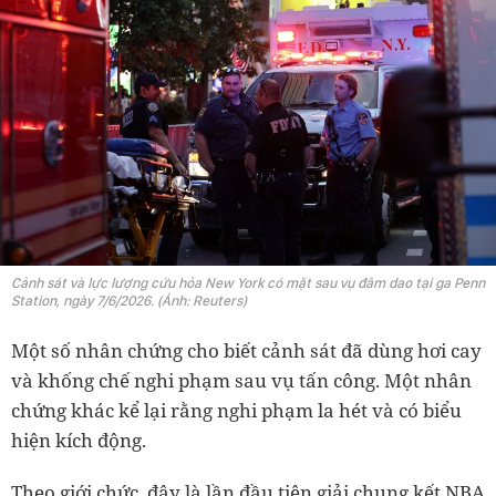
Cảnh sát và lực lượng cứu hỏa New York có mặt sau vụ đâm dao tại ga Penn
Station, ngày 7/6/2026. (Ảnh: Reuters)
Một số nhân chứng cho biết cảnh sát đã dùng hơi cay
và khống chế nghi phạm sau vụ tấn công. Một nhân
chứng khác kể lại rằng nghi phạm la hét và có biểu
hiện kích động.
Theo giới chức, đây là lần đầu tiên giải chung kết NBA