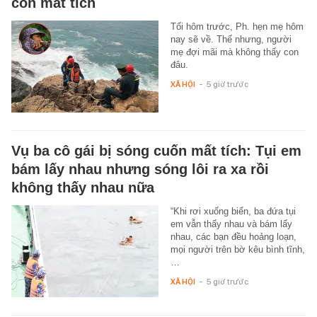
con mất tích
Tối hôm trước, Ph. hẹn mẹ hôm
nay sẽ về. Thế nhưng, người
mẹ đợi mãi mà không thấy con
đâu.
XÃ HỘI
-
5 giờ trước
Vụ ba cô gái bị sóng cuốn mất tích: Tụi em
bám lấy nhau nhưng sóng lôi ra xa rồi
không thấy nhau nữa
“Khi rơi xuống biển, ba đứa tụi
em vẫn thấy nhau và bám lấy
nhau, các bạn đều hoảng loạn,
mọi người trên bờ kêu bình tĩnh,
…
XÃ HỘI
-
5 giờ trước