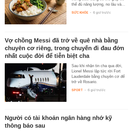
thể đủ năng lượng, no lâu và…
SỨC KHỎE
-
6 giờ trước
Vợ chồng Messi đã trở về quê nhà bằng
chuyên cơ riêng, trong chuyến đi đau đớn
nhất cuộc đời để tiễn biệt cha
Sau khi nhận tin cha qua đời,
Lionel Messi lập tức rời Fort
Lauderdale bằng chuyên cơ để
trở về Rosario.
SPORT
-
6 giờ trước
Người có tài khoản ngân hàng nhớ kỹ
thông báo sau