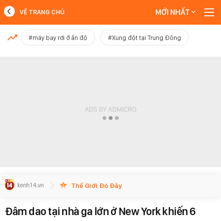
MỚI NHẤT
VỀ TRANG CHỦ
MỚI NHẤT
#máy bay rơi ở ấn độ
#Xung đột tại Trung Đông
Xem thêm
Thế Giới Đó Đây
Đâm dao tại nhà ga lớn ở New York khiến 6