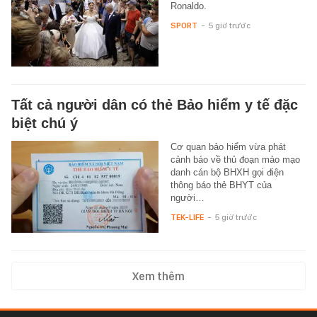
Ronaldo.
SPORT
-
5 giờ trước
Tất cả người dân có thẻ Bảo hiểm y tế đặc
biệt chú ý
Cơ quan bảo hiểm vừa phát
cảnh báo về thủ đoạn mảo mạo
danh cán bộ BHXH gọi điện
thông báo thẻ BHYT của
người…
TEK-LIFE
-
5 giờ trước
Xem thêm