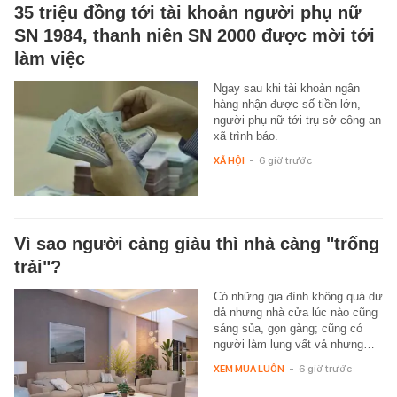
35 triệu đồng tới tài khoản người phụ nữ
SN 1984, thanh niên SN 2000 được mời tới
làm việc
Ngay sau khi tài khoản ngân
hàng nhận được số tiền lớn,
người phụ nữ tới trụ sở công an
xã trình báo.
XÃ HỘI
-
6 giờ trước
Vì sao người càng giàu thì nhà càng "trống
trải"?
Có những gia đình không quá dư
dả nhưng nhà cửa lúc nào cũng
sáng sủa, gọn gàng; cũng có
người làm lụng vất vả nhưng…
XEM MUA LUÔN
-
6 giờ trước