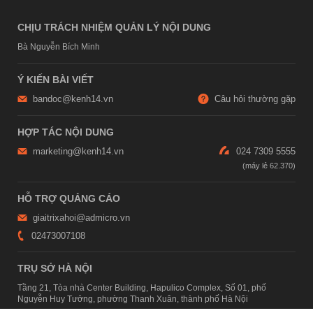
CHỊU TRÁCH NHIỆM QUẢN LÝ NỘI DUNG
Bà Nguyễn Bích Minh
Ý KIẾN BÀI VIẾT
bandoc@kenh14.vn
Câu hỏi thường gặp
HỢP TÁC NỘI DUNG
marketing@kenh14.vn
024 7309 5555
HỖ TRỢ QUẢNG CÁO
giaitrixahoi@admicro.vn
02473007108
TRỤ SỞ HÀ NỘI
Tầng 21, Tòa nhà Center Building, Hapulico Complex, Số 01, phố
Nguyễn Huy Tưởng, phường Thanh Xuân, thành phố Hà Nội