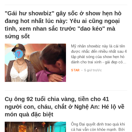
"Gái hư showbiz" gây sốc ở show hẹn hò
đang hot nhất lúc này: Yêu ai cũng ngoại
tình, xem nhan sắc trước "dao kéo" mà
sửng sốt
Mỹ nhân showbiz này là cái tên
được nhắc đến nhiều nhất sau 4
tập phát sóng của show hẹn hò
dành cho trai xinh - gái đẹp có…
STAR
-
5 giờ trước
Cụ ông 92 tuổi chia vàng, tiền cho 41
người con, cháu, chắt ở Nghệ An: Hé lộ về
món quà đặc biệt
Ông Đại quyết định trao quà khi
cả hai vẫn còn khỏe mạnh. Bởi