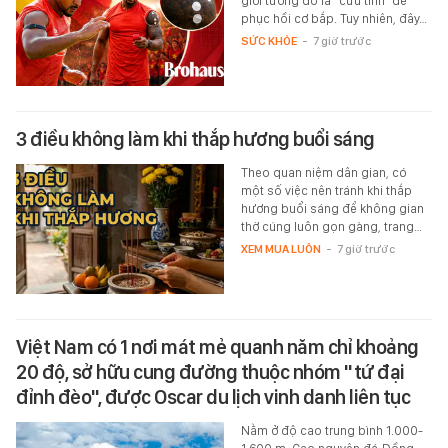
giới tưởng đó là "cứu tinh" để
phục hồi cơ bắp. Tuy nhiên, đây…
SỨC KHỎE
-
7 giờ trước
3 điều không làm khi thắp hương buổi sáng
Theo quan niệm dân gian, có
một số việc nên tránh khi thắp
hương buổi sáng để không gian
thờ cúng luôn gọn gàng, trang…
XEM MUA LUÔN
-
7 giờ trước
Việt Nam có 1 nơi mát mẻ quanh năm chỉ khoảng
20 độ, sở hữu cung đường thuộc nhóm "tứ đại
đỉnh đèo", được Oscar du lịch vinh danh liên tục
Nằm ở độ cao trung bình 1.000-