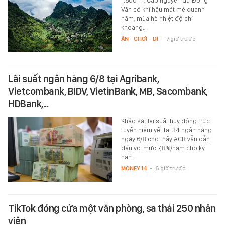
1.600 m, Cao nguyên đá Đồng
Văn có khí hậu mát mẻ quanh
năm, mùa hè nhiệt độ chỉ
khoảng…
ĂN - CHƠI - ĐI
-
7 giờ trước
Lãi suất ngân hàng 6/8 tại Agribank,
Vietcombank, BIDV, VietinBank, MB, Sacombank,
HDBank,...
Khảo sát lãi suất huy động trực
tuyến niêm yết tại 34 ngân hàng
ngày 6/8 cho thấy ACB vẫn dẫn
đầu với mức 7,8%/năm cho kỳ
hạn…
MONEY.14
-
6 giờ trước
TikTok đóng cửa một văn phòng, sa thải 250 nhân
viên