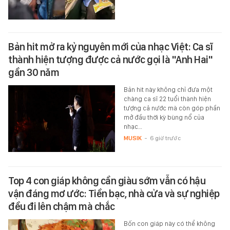
Bản hit mở ra kỷ nguyên mới của nhạc Việt: Ca sĩ
thành hiện tượng được cả nước gọi là "Anh Hai"
gần 30 năm
Bản hit này không chỉ đưa một
chàng ca sĩ 22 tuổi thành hiện
tượng cả nước mà còn góp phần
mở đầu thời kỳ bùng nổ của
nhạc…
MUSIK
-
6 giờ trước
Top 4 con giáp không cần giàu sớm vẫn có hậu
vận đáng mơ ước: Tiền bạc, nhà cửa và sự nghiệp
đều đi lên chậm mà chắc
Bốn con giáp này có thể không