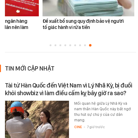
ản ngân hàng
Đề xuất bổ sung quy định bảo vệ người
i dân nên làm
tố giác hành vi rửa tiền
TIN MỚI CẬP NHẬT
Tài tử Hàn Quốc đến Việt Nam vì Lý Nhã Kỳ, bị đuổi
khỏi showbiz vì làm điều cấm kỵ bây giờ ra sao?
Mối quan hệ giữa Lý Nhã Kỳ và
nam thần Hàn Quốc này bất ngờ
thu hút sự chú ý của cư dân
mạng.
CINE
-
7 giờ trước