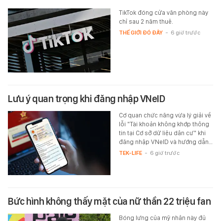
TikTok đóng cửa văn phòng này
chỉ sau 2 năm thuê.
THẾ GIỚI ĐÓ ĐÂY
-
6 giờ trước
Lưu ý quan trọng khi đăng nhập VNeID
Cơ quan chức năng vừa lý giải về
lỗi "Tài khoản không khớp thông
tin tại Cơ sở dữ liệu dân cư" khi
đăng nhập VNeID và hướng dẫn…
TEK-LIFE
-
6 giờ trước
Bức hình không thấy mặt của nữ thần 22 triệu fan
Bóng lưng của mỹ nhân này đủ