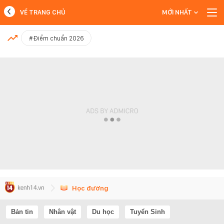
VỀ TRANG CHỦ
MỚI NHẤT
MỚI NHẤT
#Điểm chuẩn 2026
Xem thêm
Học đường
Bản tin
Nhân vật
Du học
Tuyển Sinh