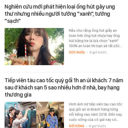
Nghiên cứu mới phát hiện loại ống hút gây ung
thư nhưng nhiều người tưởng "xanh", tưởng
"sạch"
Nếu cho rằng ống hút giấy an
toàn hơn ống hút nhựa hay ống
hút bằng tre là lựa chọn "xanh"
100% an toàn thì bạn sẽ rất sốc…
SỨC KHỎE
-
6 giờ trước
Tiếp viên tàu cao tốc quỳ gối 1h an ủi khách: 7 năm
sau ở khách sạn 5 sao nhiều hơn ở nhà, bay hạng
thương gia
Hình ảnh nữ tiếp viên tàu cao tốc
quỳ gối an ủi khách hàng từng
nổi tiếng vào năm 2019. Đến nay,
cuộc sống của cô gái này có…
ĐỜI SỐNG
-
6 giờ trước