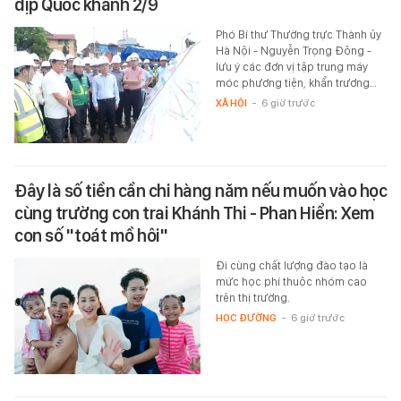
dịp Quốc khánh 2/9
Phó Bí thư Thường trực Thành ủy
Hà Nội - Nguyễn Trọng Đông -
lưu ý các đơn vị tập trung máy
móc phương tiện, khẩn trương…
XÃ HỘI
-
6 giờ trước
Đây là số tiền cần chi hàng năm nếu muốn vào học
cùng trường con trai Khánh Thi - Phan Hiển: Xem
con số "toát mồ hôi"
Đi cùng chất lượng đào tạo là
mức học phí thuộc nhóm cao
trên thị trường.
HỌC ĐƯỜNG
-
6 giờ trước