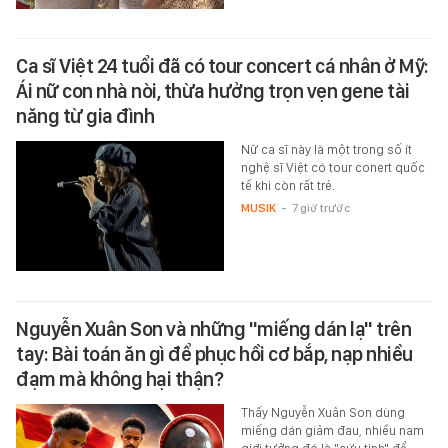
Ca sĩ Việt 24 tuổi đã có tour concert cá nhân ở Mỹ:
Ái nữ con nhà nòi, thừa hưởng trọn vẹn gene tài
năng từ gia đình
Nữ ca sĩ này là một trong số ít
nghệ sĩ Việt có tour conert quốc
tế khi còn rất trẻ.
MUSIK
-
7 giờ trước
Nguyễn Xuân Son và những "miếng dán lạ" trên
tay: Bài toán ăn gì để phục hồi cơ bắp, nạp nhiều
đạm mà không hại thận?
Thấy Nguyễn Xuân Son dùng
miếng dán giảm đau, nhiều nam