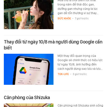
Mùa thu là thời điểm tốt nhất
trong năm để thải độc gan,
dưỡng gan nhưng cũng là lúc
gan dễ tổn thương vì sự thay…
SỨC KHỎE
-
7 giờ trước
Thay đổi từ ngày 10/8 mà người dùng Google cần
biết
Một thay đổi quan trọng của
Google sẽ chính thức có hiệu lực
từ ngày 10/8, ảnh hưởng đến
cách người dùng sao lưu và lưu…
TEK-LIFE
-
3 giờ trước
Căn phòng của Shizuka
Căn phòng nơi Shizuka sinh sống