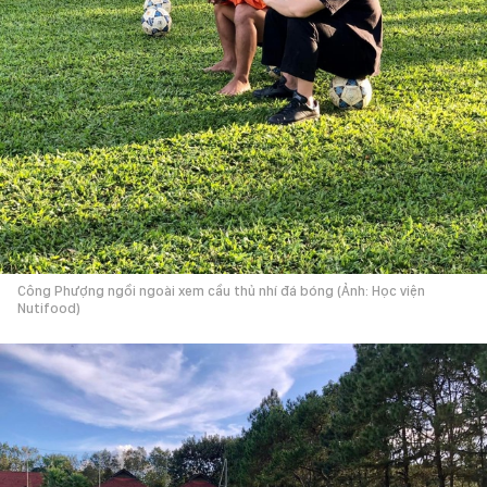
Công Phượng ngồi ngoài xem cầu thủ nhí đá bóng (Ảnh: Học viện
Nutifood)