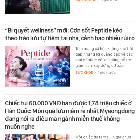
“Bí quyết wellness” mới: Cơn sốt Peptide kéo
theo trào lưu tự tiêm tại nhà, cảnh báo nhiều rủi ro
Trên mạng xã hội, không khó bắt
gặp những lời quảng cáo về các
loại peptide có khả năng hỗ trợ
giảm cân, xây dựng cơ bắp,…
SỨC KHỎE
-
1 giờ trước
Chiếc túi 60.000 VNĐ bán được 1,78 triệu chiếc ở
Hàn Quốc: Món quà lưu niệm rẻ nhất Myeongdong
đang nói ra điều mà ngành miễn thuế không
muốn nghe
Một chiếc túi tarpaulin giá chưa