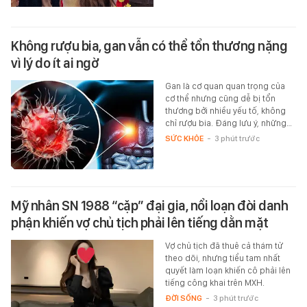
Không rượu bia, gan vẫn có thể tổn thương nặng
vì lý do ít ai ngờ
Gan là cơ quan quan trọng của
cơ thể nhưng cũng dễ bị tổn
thương bởi nhiều yếu tố, không
chỉ rượu bia. Đáng lưu ý, những…
SỨC KHỎE
-
3 phút trước
Mỹ nhân SN 1988 “cặp” đại gia, nổi loạn đòi danh
phận khiến vợ chủ tịch phải lên tiếng dằn mặt
Vợ chủ tịch đã thuê cả thám tử
theo dõi, nhưng tiểu tam nhất
quyết làm loạn khiến cô phải lên
tiếng công khai trên MXH.
ĐỜI SỐNG
-
3 phút trước