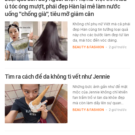
ủ tóc óng mượt, phái đẹp Hàn lại mê làm nước
uống "chống già", tiêu mỡ giảm cân
Không chỉ phụ nữ Việt mà cả phái
đẹp Hàn cũng tin tưởng loại quả
này cho các bước làm đẹp từ làn
da, mái tóc đến vóc dáng.
BEAUTY & FASHION
-
2 giờ trước
Tìm ra cách để da không tì vết như Jennie
Những bức ảnh gần như để mặt
mộc của Jennie không chỉ khiến
fan trầm trồ vì làn da khỏe đẹp
mà còn làm dấy lên sự quan…
BEAUTY & FASHION
-
2 giờ trước