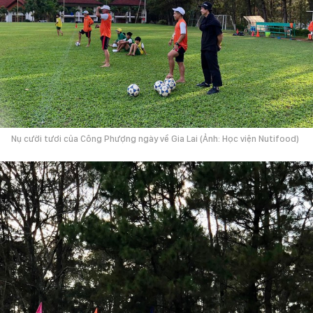
Nụ cười tươi của Công Phượng ngày về Gia Lai (Ảnh: Học viện Nutifood)