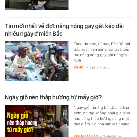
Tin mới nhất về đợt nắng nóng gay gắt kéo dài
nhiều ngày ở miền Bắc
Theo dự báo, từ mai, Bắc Bộ bắt
đầu xuất hiện nắng nóng và tiếp
tục nắng nóng gay gắt từ ngày
10/8.
XÃ HỘI
-
3 phút trước
Ngày giỗ nên thắp hương từ mấy giờ?
Ngày giỗ thường bắt đầu từ khá
sớm, nhưng không phải gia đình
nào cũng thắp hương cùng một
thời điểm. Có nhà làm lễ từ sáng,
…
XEM MUA LUÔN
-
3 phút trước