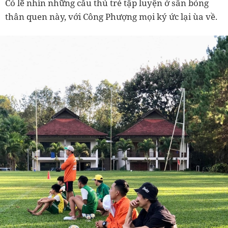
Có lẽ nhìn những cầu thủ trẻ tập luyện ở sân bóng
thân quen này, với Công Phượng mọi ký ức lại ùa về.