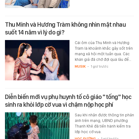
Thu Minh và Hương Tràm không nhìn mặt nhau
suốt 14 năm vì lý do gì?
Cái ôm của Thu Minh và Hương
Tràm là khoảnh khắc gây sốt trên
mạng xã hội một tuần qua. Các
khán giả đã chờ đợi quá lâu để…
MUSIK
-
1 giờ trước
Diễn biến mới vụ phụ huynh tố cô giáo "tống" học
sinh ra khỏi lớp cờ vua vì chậm nộp học phí
Sau khi nhận được thông tin phản
ánh trên mạng, UBND phường
Thanh Khê đã tiến hành kiểm tra
lớp học cờ vua.
HỌC ĐƯỜNG
-
1 giờ trước