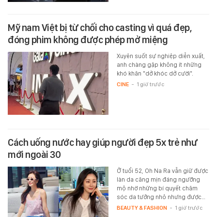
Mỹ nam Việt bị từ chối cho casting vì quá đẹp,
đóng phim không được phép mở miệng
Xuyên suốt sự nghiệp diễn xuất,
anh chàng gặp không ít những
khó khăn "dở khóc dở cười".
CINE
-
1 giờ trước
Cách uống nước hay giúp người đẹp 5x trẻ như
mới ngoài 30
Ở tuổi 52, Oh Na Ra vẫn giữ được
làn da căng mịn đáng ngưỡng
mộ nhờ những bí quyết chăm
sóc da tưởng nhỏ nhưng được…
BEAUTY & FASHION
-
1 giờ trước