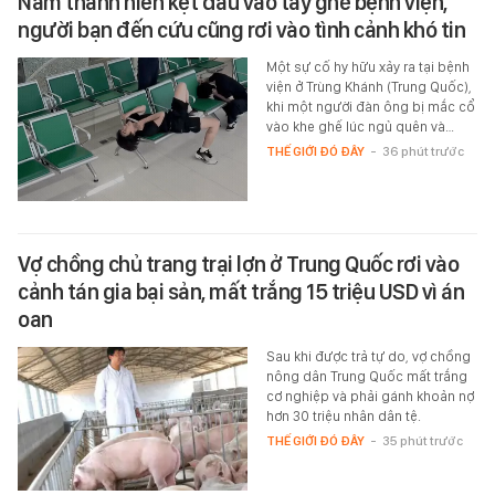
Nam thanh niên kẹt đầu vào tay ghế bệnh viện,
người bạn đến cứu cũng rơi vào tình cảnh khó tin
Một sự cố hy hữu xảy ra tại bệnh
viện ở Trùng Khánh (Trung Quốc),
khi một người đàn ông bị mắc cổ
vào khe ghế lúc ngủ quên và…
THẾ GIỚI ĐÓ ĐÂY
-
36 phút trước
Vợ chồng chủ trang trại lợn ở Trung Quốc rơi vào
cảnh tán gia bại sản, mất trắng 15 triệu USD vì án
oan
Sau khi được trả tự do, vợ chồng
nông dân Trung Quốc mất trắng
cơ nghiệp và phải gánh khoản nợ
hơn 30 triệu nhân dân tệ.
THẾ GIỚI ĐÓ ĐÂY
-
35 phút trước