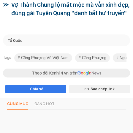
Vợ Thành Chung lộ mặt mộc mà vẫn xinh đẹp,
đúng gái Tuyên Quang "danh bất hư truyền"
Tổ Quốc
Tags
Công Phượng Về Việt Nam
Công Phượng
Nguyễn
Theo dõi Kenh14.vn trên
Chia sẻ
Sao chép link
CÙNG MỤC
ĐANG HOT