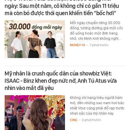
ngày: Sau một năm, cô không chỉ có gần 11 triệu
mà còn bỏ được thói quen khiến tiền “bốc hơi”
Mỗi ngày chuyển riêng 30.000
đồng, tương đương giá một cốc
đồ uống hoặc một đơn hàng
nhỏ, chị Minh Anh không nghĩ…
MONEY.14
-
7 phút trước
Mỹ nhân là crush quốc dân của showbiz Việt:
ISAAC - Binz khen đẹp nức nở, Anh Tú Atus vừa
nhìn vào mắt đã yêu
Không chỉ hàng triệu người hâm
mộ, đến những sao nam hot bậc
nhất Vbiz cũng phải đổ rạp trước
nhan sắc của mỹ nhân này.
CINE
-
2 phút trước