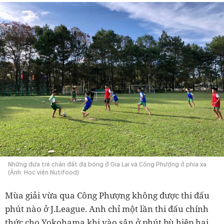
Những đứa trẻ chân đất đá bóng ở Gia Lai và Công Phượng ở phía xa
(Ảnh: Học viện Nutifood)
Mùa giải vừa qua Công Phượng không được thi đấu
phút nào ở J.League. Anh chỉ một lần thi đấu chính
thức cho Yokohama khi vào sân ở phút bù hiệp hai