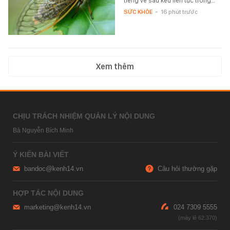
tiếng ve sầu kêu liên tục trong…
SỨC KHỎE
-
16 phút trước
Xem thêm
CHỊU TRÁCH NHIỆM QUẢN LÝ NỘI DUNG
Bà Nguyễn Bích Minh
Ý KIẾN BÀI VIẾT
bandoc@kenh14.vn
Câu hỏi thường gặp
HỢP TÁC NỘI DUNG
marketing@kenh14.vn
024 7309 5555