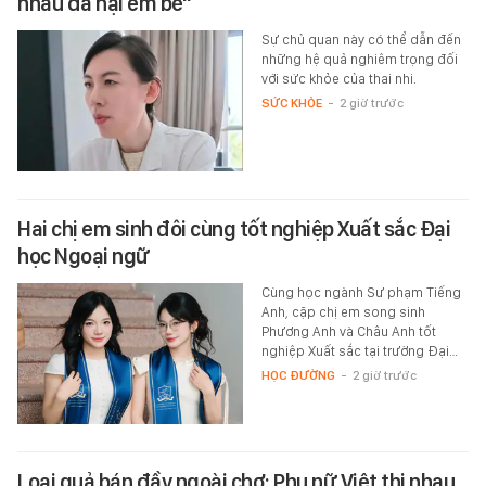
nhau đã hại em bé"
Sự chủ quan này có thể dẫn đến
những hệ quả nghiêm trọng đối
với sức khỏe của thai nhi.
SỨC KHỎE
-
2 giờ trước
Hai chị em sinh đôi cùng tốt nghiệp Xuất sắc Đại
học Ngoại ngữ
Cùng học ngành Sư phạm Tiếng
Anh, cặp chị em song sinh
Phương Anh và Châu Anh tốt
nghiệp Xuất sắc tại trường Đại…
HỌC ĐƯỜNG
-
2 giờ trước
Loại quả bán đầy ngoài chợ: Phụ nữ Việt thi nhau