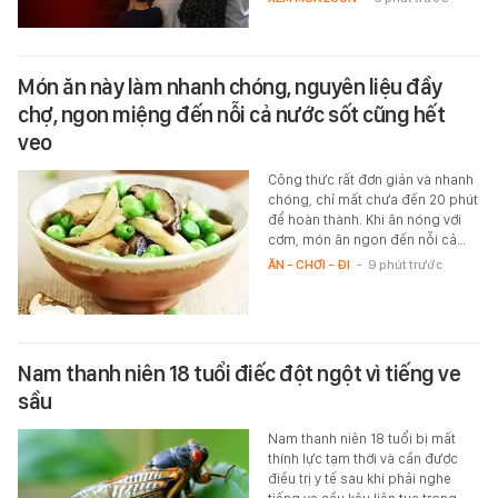
Món ăn này làm nhanh chóng, nguyên liệu đầy
chợ, ngon miệng đến nỗi cả nước sốt cũng hết
veo
Công thức rất đơn giản và nhanh
chóng, chỉ mất chưa đến 20 phút
để hoàn thành. Khi ăn nóng với
cơm, món ăn ngon đến nỗi cả…
ĂN - CHƠI - ĐI
-
9 phút trước
Nam thanh niên 18 tuổi điếc đột ngột vì tiếng ve
sầu
Nam thanh niên 18 tuổi bị mất
thính lực tạm thời và cần được
điều trị y tế sau khi phải nghe