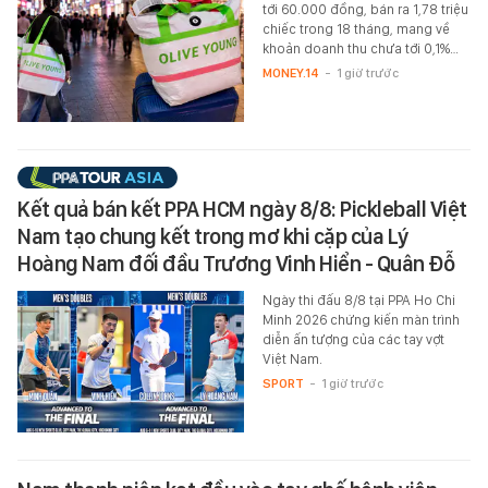
tới 60.000 đồng, bán ra 1,78 triệu
chiếc trong 18 tháng, mang về
khoản doanh thu chưa tới 0,1%…
MONEY.14
-
1 giờ trước
Kết quả bán kết PPA HCM ngày 8/8: Pickleball Việt
Nam tạo chung kết trong mơ khi cặp của Lý
Hoàng Nam đối đầu Trương Vinh Hiển - Quân Đỗ
Ngày thi đấu 8/8 tại PPA Ho Chi
Minh 2026 chứng kiến màn trình
diễn ấn tượng của các tay vợt
Việt Nam.
SPORT
-
1 giờ trước