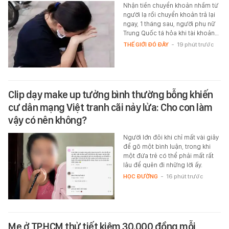
Nhận tiền chuyển khoản nhầm từ
người lạ rồi chuyển khoản trả lại
ngay, 1 tháng sau, người phụ nữ
Trung Quốc tá hỏa khi tài khoản…
THẾ GIỚI ĐÓ ĐÂY
-
19 phút trước
Clip dạy make up tưởng bình thường bỗng khiến
cư dân mạng Việt tranh cãi nảy lửa: Cho con làm
vậy có nên không?
Người lớn đôi khi chỉ mất vài giây
để gõ một bình luận, trong khi
một đứa trẻ có thể phải mất rất
lâu để quên đi những lời ấy.
HỌC ĐƯỜNG
-
16 phút trước
Mẹ ở TP.HCM thử tiết kiệm 30.000 đồng mỗi