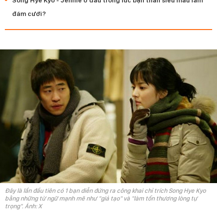
Song Hye Kyo - Jennie ở đâu trong lúc bạn thân siêu mẫu làm
đám cưới?
Đây là lần đầu tiên có 1 bạn diễn đứng ra công khai chỉ trích Song Hye Kyo
bằng những từ ngữ mạnh mẽ như "giả tạo" và "làm tổn thương lòng tự
trọng". Ảnh: X