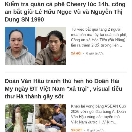
Kiểm tra quán cà phê Cheery lúc 14h, công
an bắt giữ Lê Hữu Ngọc Vũ và Nguyễn Thị
Dung SN 1990
Từ việc bắt quả tang 2 người
mua bán ma túy tại quán cà phê,
Công an xã Hòa Tiến (Đà Nẵng)
lần ra thêm 2 đối tượng liên…
XÃ HỘI
-
6 giờ trước
Đoàn Văn Hậu tranh thủ hẹn hò Doãn Hải
My ngày ĐT Việt Nam "xả trại", visual tiểu
thư Hà thành gây sốt
Khép lại vòng bảng ASEAN Cup
2026 với ngôi đầu bảng A, Đoàn
Văn Hậu cùng các tuyển thủ
Việt Nam được HLV Kim…
SPORT
-
6 giờ trước