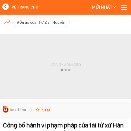
MỚI NHẤT
VỀ TRANG CHỦ
MỚI NHẤT
#Ồn ào của Thư Đan Nguyễn
Xem thêm
Star
Công bố hành vi phạm pháp của tài tử xứ Hàn