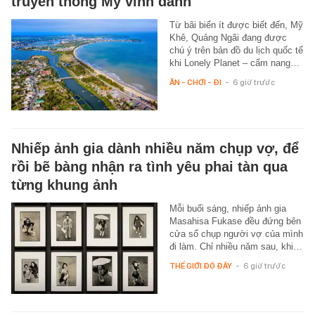
truyền thông Mỹ vinh danh
Từ bãi biển ít được biết đến, Mỹ
Khê, Quảng Ngãi đang được
chú ý trên bản đồ du lịch quốc tế
khi Lonely Planet – cẩm nang…
ĂN - CHƠI - ĐI
-
6 giờ trước
Nhiếp ảnh gia dành nhiều năm chụp vợ, để
rồi bẽ bàng nhận ra tình yêu phai tàn qua
từng khung ảnh
Mỗi buổi sáng, nhiếp ảnh gia
Masahisa Fukase đều đứng bên
cửa sổ chụp người vợ của mình
đi làm. Chỉ nhiều năm sau, khi…
THẾ GIỚI ĐÓ ĐÂY
-
6 giờ trước