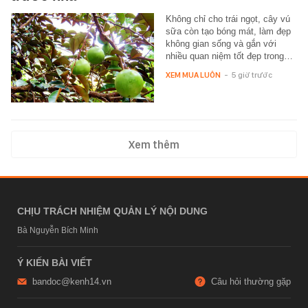
Không chỉ cho trái ngọt, cây vú
sữa còn tạo bóng mát, làm đẹp
không gian sống và gắn với
nhiều quan niệm tốt đẹp trong…
XEM MUA LUÔN
-
5 giờ trước
Xem thêm
CHỊU TRÁCH NHIỆM QUẢN LÝ NỘI DUNG
Bà Nguyễn Bích Minh
Ý KIẾN BÀI VIẾT
bandoc@kenh14.vn
Câu hỏi thường gặp