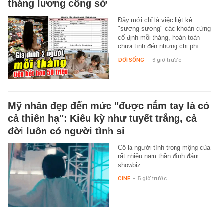
tháng lương công sở
Đây mới chỉ là việc liệt kê
"sương sương" các khoản cứng
cố định mỗi tháng, hoàn toàn
chưa tính đến những chi phí…
ĐỜI SỐNG
-
6 giờ trước
Mỹ nhân đẹp đến mức "được nắm tay là có
cả thiên hạ": Kiêu kỳ như tuyết trắng, cả
đời luôn có người tình si
Cô là người tình trong mộng của
rất nhiều nam thần đình đám
showbiz.
CINE
-
5 giờ trước