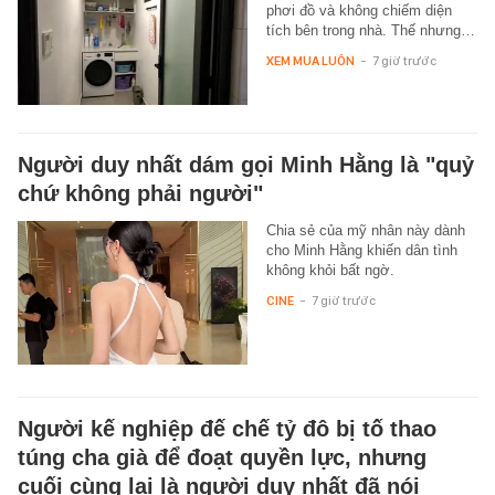
phơi đồ và không chiếm diện
tích bên trong nhà. Thế nhưng…
XEM MUA LUÔN
-
7 giờ trước
Người duy nhất dám gọi Minh Hằng là "quỷ
chứ không phải người"
Chia sẻ của mỹ nhân này dành
cho Minh Hằng khiến dân tình
không khỏi bất ngờ.
CINE
-
7 giờ trước
Người kế nghiệp đế chế tỷ đô bị tố thao
túng cha già để đoạt quyền lực, nhưng
cuối cùng lại là người duy nhất đã nói