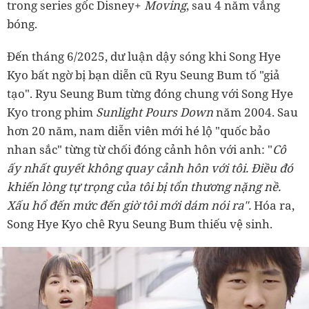
trong series gốc Disney+
Moving
, sau 4 năm vắng
bóng.
Đến tháng 6/2025, dư luận dậy sóng khi Song Hye
Kyo bất ngờ bị bạn diễn cũ Ryu Seung Bum tố "giả
tạo". Ryu Seung Bum từng đóng chung với Song Hye
Kyo trong phim
Sunlight Pours Down
năm 2004. Sau
hơn 20 năm, nam diễn viên mới hé lộ "quốc bảo
nhan sắc" từng từ chối đóng cảnh hôn với anh: "
Cô
ấy nhất quyết không quay cảnh hôn với tôi. Điều đó
khiến lòng tự trọng của tôi bị tổn thương nặng nề.
Xấu hổ đến mức đến giờ tôi mới dám nói ra".
Hóa ra,
Song Hye Kyo chê Ryu Seung Bum thiếu vệ sinh.