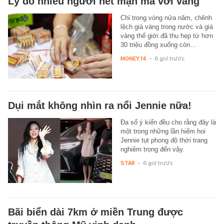
Lý do nhiều người hết mặn mà với vàng
Chỉ trong vòng nửa năm, chênh
lệch giá vàng trong nước và giá
vàng thế giới đã thu hẹp từ hơn
30 triệu đồng xuống còn…
MONEY.14
-
6 giờ trước
Dụi mắt không nhìn ra nổi Jennie nữa!
Đa số ý kiến đều cho rằng đây là
một trong những lần hiếm hoi
Jennie tụt phong độ thời trang
nghiêm trọng đến vậy.
STAR
-
6 giờ trước
Bãi biển dài 7km ở miền Trung được