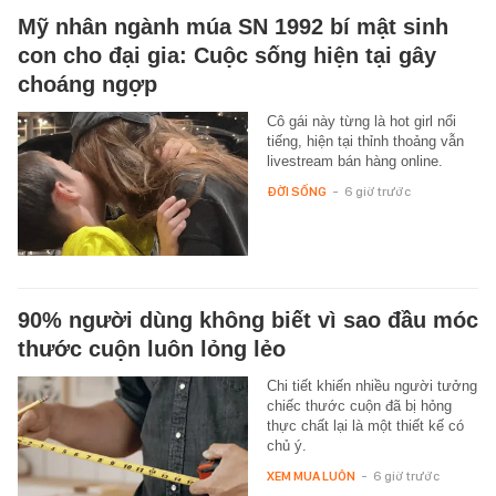
Mỹ nhân ngành múa SN 1992 bí mật sinh
con cho đại gia: Cuộc sống hiện tại gây
choáng ngợp
Cô gái này từng là hot girl nổi
tiếng, hiện tại thỉnh thoảng vẫn
livestream bán hàng online.
ĐỜI SỐNG
-
6 giờ trước
90% người dùng không biết vì sao đầu móc
thước cuộn luôn lỏng lẻo
Chi tiết khiến nhiều người tưởng
chiếc thước cuộn đã bị hỏng
thực chất lại là một thiết kế có
chủ ý.
XEM MUA LUÔN
-
6 giờ trước