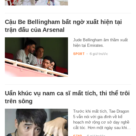
Cậu Be Bellingham bất ngờ xuất hiện tại
trận đấu của Arsenal
Jude Bellingham âm thầm xuất
hiện tại Emirates.
SPORT
-
6 giờ trước
Uẩn khúc vụ nam ca sĩ mất tích, thi thể trôi
trên sông
Trước khi mất tích, Tae Dragon
5 vẫn nói với gia đình về kế
hoạch mở rộng cơ sở dạy nghề
cắt tóc. Hơn một ngày sau khi…
STAR
-
6 giờ trước