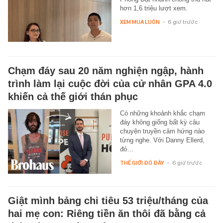
hơn 1,6 triệu lượt xem.
XEM MUA LUÔN
-
6 giờ trước
Chạm đáy sau 20 năm nghiện ngập, hành
trình làm lại cuộc đời của cử nhân GPA 4.0
khiến cả thế giới thán phục
Có những khoảnh khắc chạm
đáy không giống bất kỳ câu
chuyện truyền cảm hứng nào
từng nghe. Với Danny Ellerd,
đó…
THẾ GIỚI ĐÓ ĐÂY
-
6 giờ trước
Giật mình bảng chi tiêu 53 triệu/tháng của
hai mẹ con: Riêng tiền ăn thôi đã bằng cả