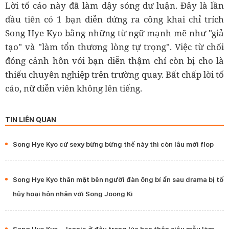
Lời tố cáo này đã làm dậy sóng dư luận. Đây là lần
đầu tiên có 1 bạn diễn đứng ra công khai chỉ trích
Song Hye Kyo bằng những từ ngữ mạnh mẽ như "giả
tạo" và "làm tổn thương lòng tự trọng". Việc từ chối
đóng cảnh hôn với bạn diễn thậm chí còn bị cho là
thiếu chuyên nghiệp trên trường quay. Bất chấp lời tố
cáo, nữ diễn viên không lên tiếng.
TIN LIÊN QUAN
Song Hye Kyo cứ sexy bừng bừng thế này thì còn lâu mới flop
Song Hye Kyo thân mật bên người đàn ông bí ẩn sau drama bị tố
hủy hoại hôn nhân với Song Joong Ki