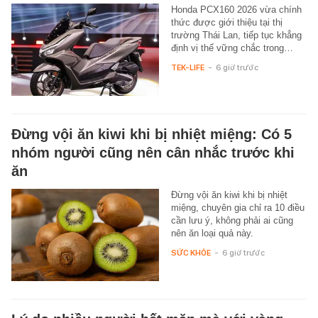
Honda PCX160 2026 vừa chính
thức được giới thiệu tại thị
trường Thái Lan, tiếp tục khẳng
định vị thế vững chắc trong…
TEK-LIFE
-
6 giờ trước
Đừng vội ăn kiwi khi bị nhiệt miệng: Có 5
nhóm người cũng nên cân nhắc trước khi
ăn
Đừng vội ăn kiwi khi bị nhiệt
miệng, chuyên gia chỉ ra 10 điều
cần lưu ý, không phải ai cũng
nên ăn loại quả này.
SỨC KHỎE
-
6 giờ trước