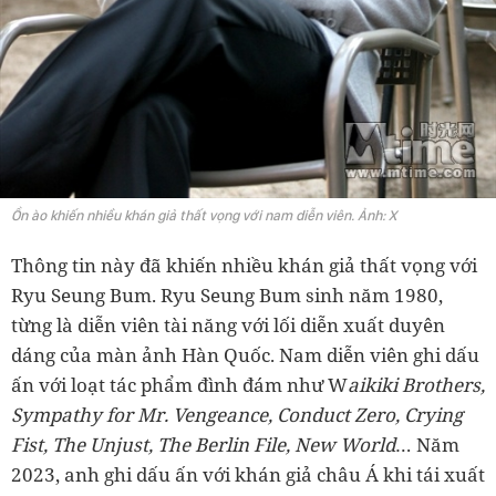
Ồn ào khiến nhiều khán giả thất vọng với nam diễn viên. Ảnh: X
Thông tin này đã khiến nhiều khán giả thất vọng với
Ryu Seung Bum. Ryu Seung Bum sinh năm 1980,
từng là diễn viên tài năng với lối diễn xuất duyên
dáng của màn ảnh Hàn Quốc. Nam diễn viên ghi dấu
ấn với loạt tác phẩm đình đám như W
aikiki Brothers,
Sympathy for Mr. Vengeance, Conduct Zero, Crying
Fist, The Unjust, The Berlin File, New World
… Năm
2023, anh ghi dấu ấn với khán giả châu Á khi tái xuất