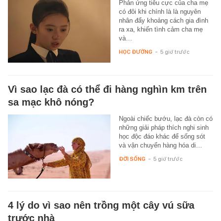
Phản ứng tiêu cực của cha mẹ
có đôi khi chính là là nguyên
nhân đẩy khoảng cách gia đình
ra xa, khiến tình cảm cha mẹ
và…
HỌC ĐƯỜNG
-
5 giờ trước
Vì sao lạc đà có thể đi hàng nghìn km trên
sa mạc khô nóng?
Ngoài chiếc bướu, lạc đà còn có
những giải pháp thích nghi sinh
học độc đáo khác để sống sót
và vận chuyển hàng hóa di…
ĐỜI SỐNG
-
5 giờ trước
4 lý do vì sao nên trồng một cây vú sữa
trước nhà