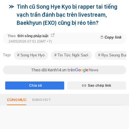
Tình cũ Song Hye Kyo bị rapper tai tiếng
vạch trần đánh bạc trên livestream,
Baekhyun (EXO) cũng bị réo tên?
Theo
Đời sống pháp luật
Copy link
24/05/2026 07:51 (GMT +7)
Tags
Song Hye Hyo
Tin Tức Ngôi Sao\
Ryu Seung Bum
Theo dõi Kenh14.vn trên
Chia sẻ
Sao chép link
CÙNG MỤC
ĐANG HOT