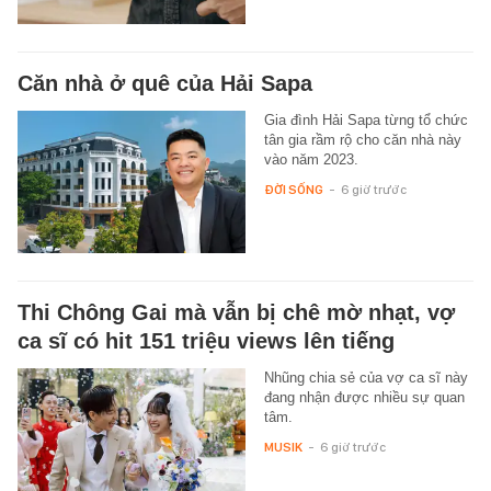
Căn nhà ở quê của Hải Sapa
Gia đình Hải Sapa từng tổ chức
tân gia rầm rộ cho căn nhà này
vào năm 2023.
ĐỜI SỐNG
-
6 giờ trước
Thi Chông Gai mà vẫn bị chê mờ nhạt, vợ
ca sĩ có hit 151 triệu views lên tiếng
Nhũng chia sẻ của vợ ca sĩ này
đang nhận được nhiều sự quan
tâm.
MUSIK
-
6 giờ trước