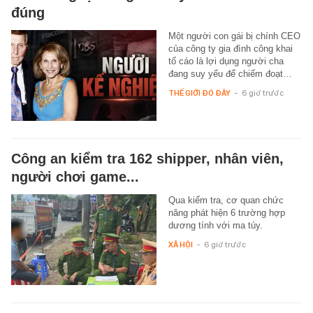
đúng
Một người con gái bị chính CEO
của công ty gia đình công khai
tố cáo là lợi dụng người cha
đang suy yếu để chiếm đoạt…
THẾ GIỚI ĐÓ ĐÂY
-
6 giờ trước
Công an kiểm tra 162 shipper, nhân viên,
người chơi game...
Qua kiểm tra, cơ quan chức
năng phát hiện 6 trường hợp
dương tính với ma túy.
XÃ HỘI
-
6 giờ trước