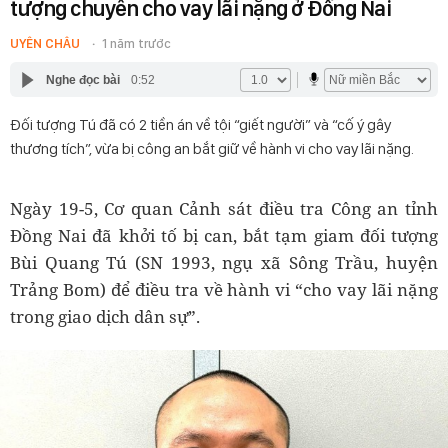
tượng chuyên cho vay lãi nặng ở Đồng Nai
UYÊN CHÂU
1 năm trước
Nghe đọc bài
0:52
Đối tượng Tú đã có 2 tiền án về tội “giết người” và “cố ý gây
thương tích”, vừa bị công an bắt giữ về hành vi cho vay lãi nặng.
Ngày 19-5, Cơ quan Cảnh sát điều tra Công an tỉnh
Đồng Nai đã khởi tố bị can, bắt tạm giam đối tượng
Bùi Quang Tú (SN 1993, ngụ xã Sông Trầu, huyện
Trảng Bom) để điều tra về hành vi “cho vay lãi nặng
trong giao dịch dân sự”.