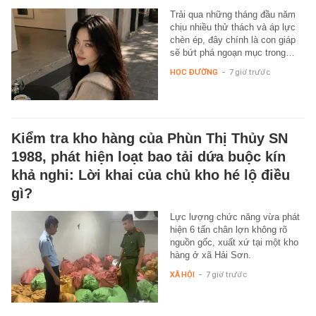
Trải qua những tháng đầu năm
chịu nhiều thử thách và áp lực
chèn ép, đây chính là con giáp
sẽ bứt phá ngoạn mục trong…
HỌC ĐƯỜNG
-
7 giờ trước
Kiểm tra kho hàng của Phùn Thị Thủy SN
1988, phát hiện loạt bao tải dứa buộc kín
khả nghi: Lời khai của chủ kho hé lộ điều
gì?
Lực lượng chức năng vừa phát
hiện 6 tấn chân lợn không rõ
nguồn gốc, xuất xứ tại một kho
hàng ở xã Hải Sơn.
XÃ HỘI
-
7 giờ trước