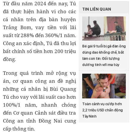
Từ đầu năm 2024 đến nay, Tú
TIN LIÊN QUAN
đã thực hiện hành vi cho các
cá nhân trên địa bàn huyện
Trảng Bom, vay tiền với lãi
suất từ 288% đến 360%/1 năm.
Công an xác định, Tú đã thu lợi
Bé gái 9 tuổi bị gã đàn ông
bất chính số tiền hơn 200 triệu
dùng dao khống chế, bắt
đồng.
làm con tin: Đối tượng
dương tính với ma túy
Trong quá trình mở rộng vụ
án, cơ quan công an đề nghị
những cá nhân bị Bùi Quang
Tú cho vay với lãi suất cao hơn
100%/1 năm, nhanh chóng
Toàn cảnh vụ cướp hơn
2,2 triệu USD chấn động
đến Cơ quan Cảnh sát điều tra
Tây Ninh
Công an tỉnh Đồng Nai cung
cấp thông tin.