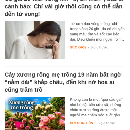
cảnh báo: Chỉ vài giờ thôi cũng có thể dẫn
đến tử vong!
Từ cơn đau vùng mông, chỉ
trong vòng 24 giờ, da cô chuyển
sang màu tím và sốt cao kéo
dài. Điều khiến mọi người rợn…
SỨC KHỎE
-
5 giờ trước
Cây xương rồng mẹ trồng 19 năm bất ngờ
“nằm dài” khắp chậu, đến khi nở hoa ai
cũng trầm trồ
Không còn là một “quả cầu gai”
nhỏ bé đặt bên cửa sổ, những
chậu xương rồng được một
người mẹ chăm sóc suốt gần…
XEM MUA LUÔN
-
5 giờ trước