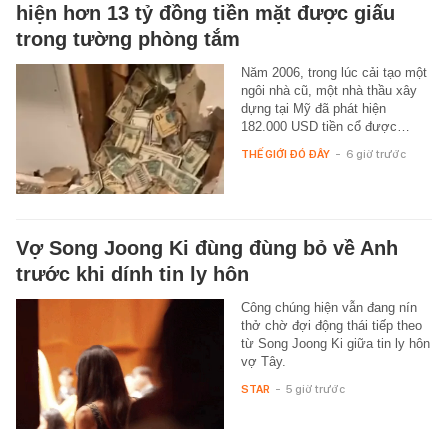
hiện hơn 13 tỷ đồng tiền mặt được giấu
trong tường phòng tắm
Năm 2006, trong lúc cải tạo một
ngôi nhà cũ, một nhà thầu xây
dựng tại Mỹ đã phát hiện
182.000 USD tiền cổ được…
THẾ GIỚI ĐÓ ĐÂY
-
6 giờ trước
Vợ Song Joong Ki đùng đùng bỏ về Anh
trước khi dính tin ly hôn
Công chúng hiện vẫn đang nín
thở chờ đợi động thái tiếp theo
từ Song Joong Ki giữa tin ly hôn
vợ Tây.
STAR
-
5 giờ trước