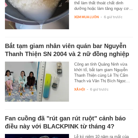
thể làm thất thoát chất dinh
dưỡng hoặc làm tăng nguy cơ…
XEM MUA LUÔN
-
6 giờ trước
Bắt tạm giam nhân viên quán bar Nguyễn
Thanh Thiện SN 2004 và 2 nữ đồng nghiệp
Công an tỉnh Quảng Ninh vừa
khởi tố, bắt tạm giam Nguyễn
Thanh Thiện cùng Lê Thị Cẩm
Thạch và Văn Thị Bích Ngọc…
XÃ HỘI
-
6 giờ trước
Fan cuồng đã "rút gan rút ruột" cảnh báo
điều này với BLACKPINK từ tháng 4?
Lễ kỷ niệm 10 năm ra mắt của