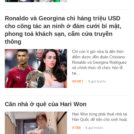
Ronaldo và Georgina chi hàng triệu USD
cho công tác an ninh ở đám cưới bí mật,
phong toả khách sạn, cấm cửa truyền
thông
Chỉ còn ít giờ nữa là đến thời
điểm được đồn đoán Cristiano
Ronaldo và Georgina Rodriguez
sẽ chính thức tổ chức hôn lễ
tại…
SPORT
-
5 giờ trước
Căn nhà ở quê của Hari Won
Hari Won từng phải thuê nhà tại
Hàn Quốc để tiện cho sinh hoạt.
STAR
-
5 giờ trước