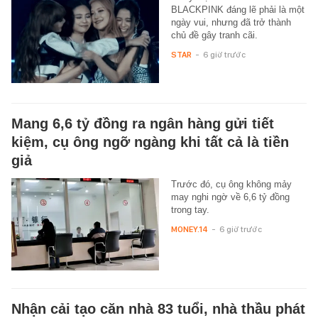
BLACKPINK đáng lẽ phải là một
ngày vui, nhưng đã trở thành
chủ đề gây tranh cãi.
STAR
-
6 giờ trước
Mang 6,6 tỷ đồng ra ngân hàng gửi tiết
kiệm, cụ ông ngỡ ngàng khi tất cả là tiền
giả
Trước đó, cụ ông không mảy
may nghi ngờ về 6,6 tỷ đồng
trong tay.
MONEY.14
-
6 giờ trước
Nhận cải tạo căn nhà 83 tuổi, nhà thầu phát