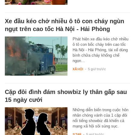
Xe đầu kéo chở nhiều ô tô con cháy ngùn
ngụt trên cao tốc Hà Nội - Hải Phòng
Phát hiện xe đầu kéo chở nhiều
ô tô con bốc cháy trên cao tốc
Hà Nội - Hải Phòng, tài xế dùng
bình chữa cháy khống chế
ngọn…
XÃ HỘI
-
5 giờ trước
Cặp đôi đình đám showbiz ly thân gấp sau
15 ngày cưới
Những diễn biến trong cuộc hôn
nhân chóng vánh của 1 cặp đôi
nổi tiếng showbiz đã khiến cả
mạng xã hội sôi sùng sục.
STAR
-
5 giờ trước