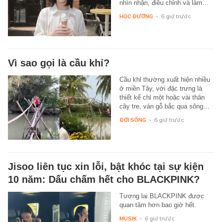
nhìn nhận, điều chỉnh và làm…
HỌC ĐƯỜNG
-
6 giờ trước
Vì sao gọi là cầu khỉ?
Cầu khỉ thường xuất hiện nhiều
ở miền Tây, với đặc trưng là
thiết kế chỉ một hoặc vài thân
cây tre, ván gỗ bắc qua sông…
ĐỜI SỐNG
-
6 giờ trước
Jisoo liên tục xin lỗi, bật khóc tại sự kiện
10 năm: Dấu chấm hết cho BLACKPINK?
Tương lai BLACKPINK được
quan tâm hơn bao giờ hết.
MUSIK
-
6 giờ trước