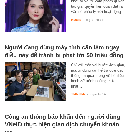
khởi tố về tội xâm phạm quyền
tác giả, quyền liên quan đặt ra
vấn đề pháp lý với hoạt động…
MUSIK
-
5 giờ trước
Người đang dùng máy tính cần làm ngay
điều này để tránh bị phạt tới 50 triệu đồng
Chỉ với một vài bước đơn giản,
người dùng có thể tra cứu các
thông tin quan trọng về hệ điều
hành để tránh những mức
phạt…
TEK-LIFE
-
5 giờ trước
Công an thông báo khẩn đến người dùng
VNeID thực hiện giao dịch chuyển khoản