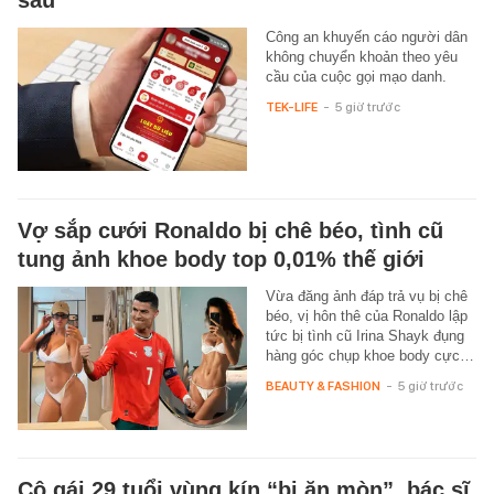
sau
Công an khuyến cáo người dân
không chuyển khoản theo yêu
cầu của cuộc gọi mạo danh.
TEK-LIFE
-
5 giờ trước
Vợ sắp cưới Ronaldo bị chê béo, tình cũ
tung ảnh khoe body top 0,01% thế giới
Vừa đăng ảnh đáp trả vụ bị chê
béo, vị hôn thê của Ronaldo lập
tức bị tình cũ Irina Shayk đụng
hàng góc chụp khoe body cực…
BEAUTY & FASHION
-
5 giờ trước
Cô gái 29 tuổi vùng kín “bị ăn mòn”, bác sĩ