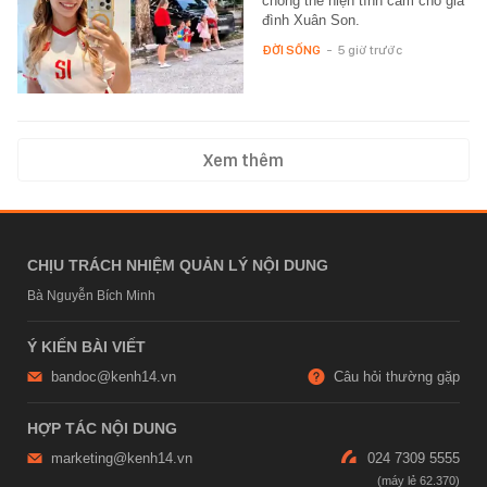
chóng thể hiện tình cảm cho gia
đình Xuân Son.
ĐỜI SỐNG
-
5 giờ trước
Xem thêm
CHỊU TRÁCH NHIỆM QUẢN LÝ NỘI DUNG
Bà Nguyễn Bích Minh
Ý KIẾN BÀI VIẾT
bandoc@kenh14.vn
Câu hỏi thường gặp
HỢP TÁC NỘI DUNG
marketing@kenh14.vn
024 7309 5555