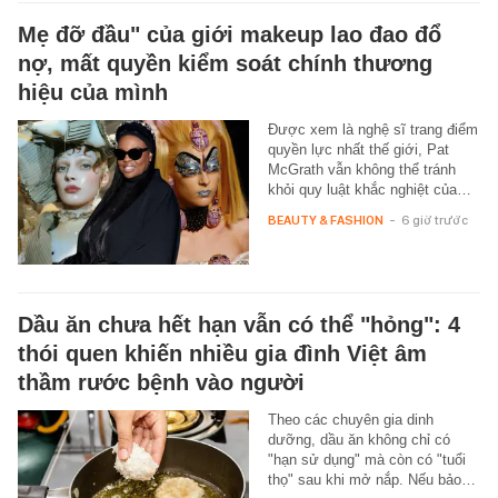
Mẹ đỡ đầu" của giới makeup lao đao đổ
nợ, mất quyền kiểm soát chính thương
hiệu của mình
Được xem là nghệ sĩ trang điểm
quyền lực nhất thế giới, Pat
McGrath vẫn không thể tránh
khỏi quy luật khắc nghiệt của…
BEAUTY & FASHION
-
6 giờ trước
Dầu ăn chưa hết hạn vẫn có thể "hỏng": 4
thói quen khiến nhiều gia đình Việt âm
thầm rước bệnh vào người
Theo các chuyên gia dinh
dưỡng, dầu ăn không chỉ có
"hạn sử dụng" mà còn có "tuổi
thọ" sau khi mở nắp. Nếu bảo…