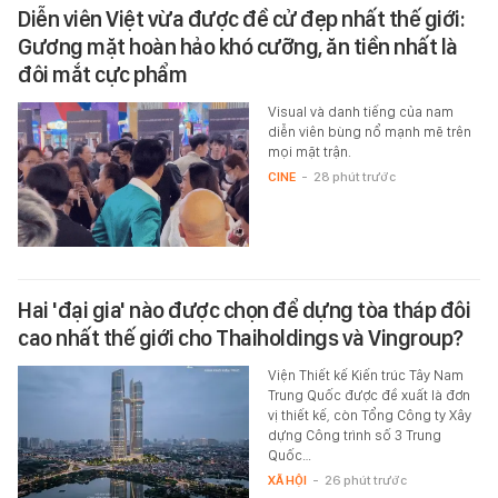
Diễn viên Việt vừa được đề cử đẹp nhất thế giới:
Gương mặt hoàn hảo khó cưỡng, ăn tiền nhất là
đôi mắt cực phẩm
Visual và danh tiếng của nam
diễn viên bùng nổ mạnh mẽ trên
mọi mặt trận.
CINE
-
28 phút trước
Hai 'đại gia' nào được chọn để dựng tòa tháp đôi
cao nhất thế giới cho Thaiholdings và Vingroup?
Viện Thiết kế Kiến trúc Tây Nam
Trung Quốc được đề xuất là đơn
vị thiết kế, còn Tổng Công ty Xây
dựng Công trình số 3 Trung
Quốc…
XÃ HỘI
-
26 phút trước