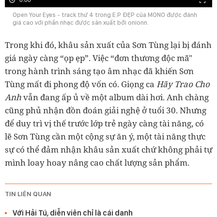
Open Your Eyes - track thứ 4 trong E.P ĐẸP của MONO được đánh
giá cao với phần nhạc được sản xuất bởi onionn.
Trong khi đó, khâu sản xuất của Sơn Tùng lại bị đánh
giá ngày càng “ọp ẹp”. Việc “đơn thương độc mã"
trong hành trình sáng tạo âm nhạc đã khiến Sơn
Tùng mất đi phong độ vốn có. Giọng ca
Hãy Trao Cho
Anh
vẫn đang ấp ủ về một album dài hơi. Anh chàng
cũng phủ nhận đồn đoán giải nghệ ở tuổi 30. Nhưng
để duy trì vị thế trước lớp trẻ ngày càng tài năng, có
lẽ Sơn Tùng cần một cộng sự ăn ý, một tài năng thực
sự có thể đảm nhận khâu sản xuất chứ không phải tự
mình loay hoay nâng cao chất lượng sản phẩm.
TIN LIÊN QUAN
Với Hải Tú, diễn viên chỉ là cái danh