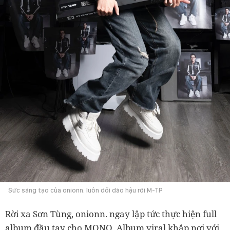
Sức sáng tạo của onionn. luôn dồi dào hậu rời M-TP
Rời xa Sơn Tùng, onionn. ngay lập tức thực hiện full
album đầu tay cho MONO. Album viral khắp nơi với