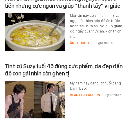
tiền nhưng cực ngon và giúp "thanh tẩy" vị giác
Món ăn này có vị thanh nhẹ và
ngọt, rất thích hợp để ăn trước
hoặc sau bữa ăn. Nó giúp giảm
độ ngấy của thức ăn, kích thích
vị…
ĂN - CHƠI - ĐI
-
1 giờ trước
Tình cũ Suzy tuổi 45 đúng cực phẩm, da đẹp đến
độ con gái nhìn còn ghen tị
Mỹ nam này càng lớn tuổi càng
bảnh bao.
BEAUTY & FASHION
-
1 giờ trước