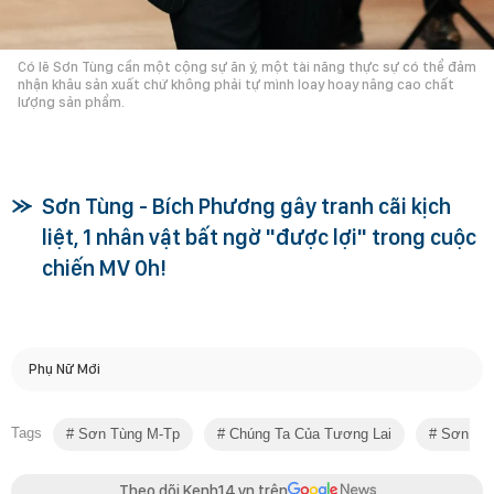
Có lẽ Sơn Tùng cần một cộng sự ăn ý, một tài năng thực sự có thể đảm
nhận khâu sản xuất chứ không phải tự mình loay hoay nâng cao chất
lượng sản phẩm.
Sơn Tùng - Bích Phương gây tranh cãi kịch
liệt, 1 nhân vật bất ngờ "được lợi" trong cuộc
chiến MV 0h!
Phụ Nữ Mới
Tags
Sơn Tùng M-Tp
Chúng Ta Của Tương Lai
Sơn Tùn
Theo dõi Kenh14.vn trên