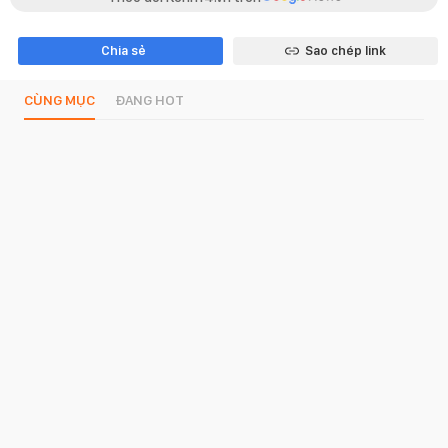
Chia sẻ
Sao chép link
CÙNG MỤC
ĐANG HOT