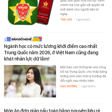
giúp đơn giản hóa thủ tục hành
chính mà còn gắn với quyền lợi
mới dành cho người dân từ
ngày…
TEK-LIFE
-
1 giờ trước
Ngành học có mức lương khởi điểm cao nhất
Trung Quốc năm 2026, ở Việt Nam cũng đang
khát nhân lực dữ lắm!
Một báo cáo thống kê vừa công
bố tại Trung Quốc cho thấy bảng
lương sinh viên mới ra trường đã
đổi ngôi sau nhiều năm.
HỌC ĐƯỜNG
-
1 giờ trước
Món ăn đơn giản nấu toàn bằng nguyên liệu rẻ