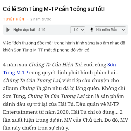
Có lẽ Sơn Tùng M-TP cần 1 cộng sự tốt!
TUYẾT HIỀN
2 năm trước
Nghe đọc bài
4:19
Việc “đơn thương độc mã” trong hành trình sáng tạo âm nhạc đã
khiến Sơn Tùng M-TP mất đi phong độ vốn có.
4 năm sau
Chúng Ta Của Hiện Tại
, cuối cùng
Sơn
Tùng M-TP
cũng quyết định phát hành phần hai -
Chúng Ta Của Tương Lai
, viết tiếp câu chuyện cho
album
Chúng Ta
gần như đã bị lãng quên. Không chỉ
Sơn Tùng,
Chúng Ta Của Tương Lai
còn là sản phẩm
đánh dấu sự trở lại của Hải Tú. Đầu quân về M-TP
Entertainment từ năm 2020, Hải Tú chỉ có đúng… 2
lần xuất hiện trong dự án MV của Chủ tịch. Do đó, MV
lần này chiếm trọn sự chú ý.