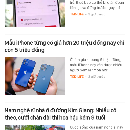
trễ, thuê bao có thể bị gián đoạn
liên lạc và đứng trước nguy cơ…
TEK-LIFE
-
3 giờ trước
Mẫu iPhone từng có giá hơn 20 triệu đồng nay chỉ
còn 5 triệu đồng
Ở tầm giá khoảng 5 triệu đồng,
mẫu iPhone này vẫn được nhiều
người xem là “món hời”.
TEK-LIFE
-
2 giờ trước
Nam nghệ sĩ nhà ở đường Kim Giang: Nhiều cô
theo, cưới chân dài thi hoa hậu kém 9 tuổi
Cuộc sống của nam nghệ sĩ này