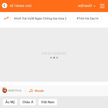
VỀ TRANG CHỦ
MỚI NHẤT
MỚI NHẤT
#Anh Trai Vượt Ngàn Chông Gai mùa 2
#Tinh Hà Say Hi
Xem thêm
Musik
Âu Mỹ
Châu Á
Việt Nam