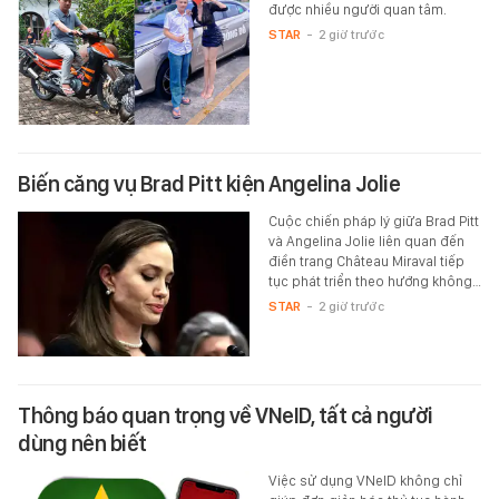
được nhiều người quan tâm.
STAR
-
2 giờ trước
Biến căng vụ Brad Pitt kiện Angelina Jolie
Cuộc chiến pháp lý giữa Brad Pitt
và Angelina Jolie liên quan đến
điền trang Château Miraval tiếp
tục phát triển theo hướng không…
STAR
-
2 giờ trước
Thông báo quan trọng về VNeID, tất cả người
dùng nên biết
Việc sử dụng VNeID không chỉ