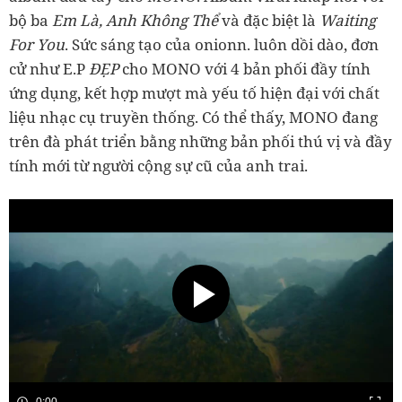
bộ ba
Em Là, Anh Không Thể
và đặc biệt là
Waiting
For You
. Sức sáng tạo của onionn. luôn dồi dào, đơn
cử như E.P
ĐẸP
cho MONO với 4 bản phối đầy tính
ứng dụng, kết hợp mượt mà yếu tố hiện đại với chất
liệu nhạc cụ truyền thống. Có thể thấy, MONO đang
trên đà phát triển bằng những bản phối thú vị và đầy
tính mới từ người cộng sự cũ của anh trai.
0:00