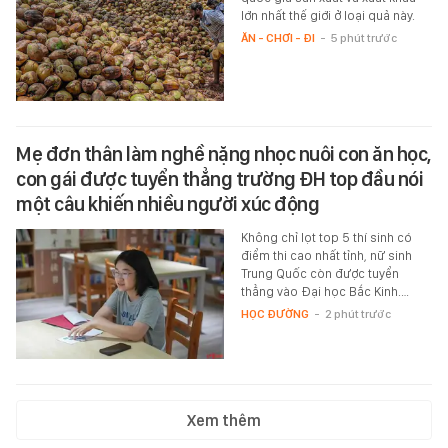
lớn nhất thế giới ở loại quả này.
ĂN - CHƠI - ĐI
-
5 phút trước
Mẹ đơn thân làm nghề nặng nhọc nuôi con ăn học,
con gái được tuyển thẳng trường ĐH top đầu nói
một câu khiến nhiều người xúc động
Không chỉ lọt top 5 thí sinh có
điểm thi cao nhất tỉnh, nữ sinh
Trung Quốc còn được tuyển
thẳng vào Đại học Bắc Kinh.…
HỌC ĐƯỜNG
-
2 phút trước
Xem thêm