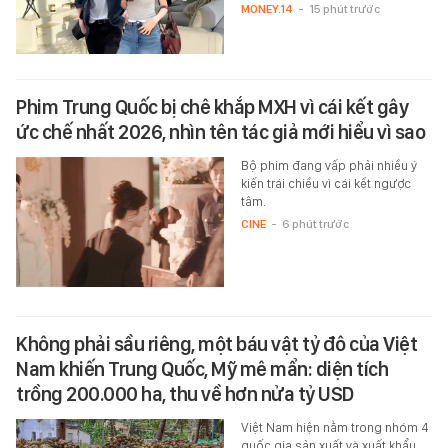
MONEY.14
-
15 phút trước
Phim Trung Quốc bị chê khắp MXH vì cái kết gây
ức chế nhất 2026, nhìn tên tác giả mới hiểu vì sao
Bộ phim đang vấp phải nhiều ý
kiến trái chiều vì cái kết ngược
tâm.
CINE
-
6 phút trước
Không phải sầu riêng, một báu vật tỷ đô của Việt
Nam khiến Trung Quốc, Mỹ mê mẩn: diện tích
trồng 200.000 ha, thu về hơn nửa tỷ USD
Việt Nam hiện nằm trong nhóm 4
quốc gia sản xuất và xuất khẩu