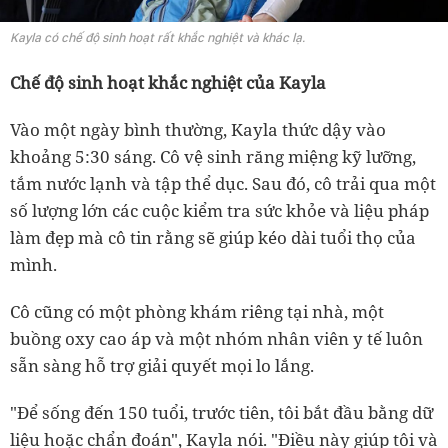
Kayla có chế độ sinh hoạt rất khắc nghiệt và khác lạ.
Chế độ sinh hoạt khắc nghiệt của Kayla
Vào một ngày bình thường, Kayla thức dậy vào
khoảng 5:30 sáng. Cô vệ sinh răng miệng kỹ lưỡng,
tắm nước lạnh và tập thể dục. Sau đó, cô trải qua một
số lượng lớn các cuộc kiểm tra sức khỏe và liệu pháp
làm đẹp mà cô tin rằng sẽ giúp kéo dài tuổi thọ của
mình.
Cô cũng có một phòng khám riêng tại nhà, một
buồng oxy cao áp và một nhóm nhân viên y tế luôn
sẵn sàng hỗ trợ giải quyết mọi lo lắng.
"Để sống đến 150 tuổi, trước tiên, tôi bắt đầu bằng dữ
liệu hoặc chẩn đoán", Kayla nói. "Điều này giúp tôi và