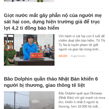
Giọt nước mắt gây phẫn nộ của người mẹ
sát hại con, dựng hiện trường giả để trục
lợi 4,2 tỉ đồng bảo hiểm
Với hành vi sát hại con 5 tuổi để
chiếm đoạt tiền bảo hiểm, Tô Thị
Ty Na bị tuyên phạm tội giết
người và gian lận trong kinh…
XÃ HỘI
-
6 giờ trước
Bão Dolphin quần thảo Nhật Bản khiến 6
người bị thương, giao thông tê liệt
Bão Dolphin quét qua Okinawa
(Nhật Bản) với gió mạnh và mưa
lớn, khiến ít nhất 6 người bị
thương, hơn 18.000 hộ mất…