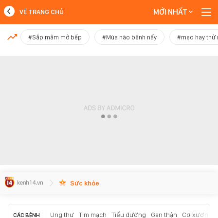
MỚI NHẤT
VỀ TRANG CHỦ
MỚI NHẤT
#Sắp mâm mở bếp
#Mùa nào bệnh nấy
#mẹo hay thử
Xem thêm
Sức khỏe
Ung thư
Tim mạch
Tiểu đường
Gan thận
Cơ xương k
CÁC BỆNH