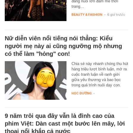
đang nuôi lớn đam mê thời
trang…
BEAUTY & FASHION
-
6 giờ trước
Nữ diễn viên nổi tiếng nói thẳng: Kiểu
người mẹ này ai cũng ngưỡng mộ nhưng
có thể làm "hỏng" con!
Chia sẻ này nhanh chóng thu hút
hàng triệu lượt bình luận, mở ra
cuộc tranh luận về ranh giới
giữa yêu thương và bao bọc
trong quá trình nuôi dạy con.
HỌC ĐƯỜNG
-
9 năm trôi qua đây vẫn là đỉnh cao của
phim Việt: Dàn cast một bước lên mây, lời
thoại nổi khắp cả nước