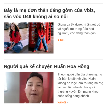
Đây là mẹ đơn thân đáng gờm của Vbiz,
sắc vóc U46 không ai so nổi
Giọng ca 8x được nhận xét có
vẻ ngoài trẻ trung "lão hoá
ngược", vóc dáng thon gọn.
STAR
-
Người quê kể chuyện Huấn Hoa Hồng
Theo người dân địa phương, họ
rất băn khoăn về việc Huấn
không có việc làm rõ ràng nhưng
lại giàu lên nhanh chóng và
thường xuyên lên mạng khoe
cuộc sống sang chảnh.
XÃ HỘI
-