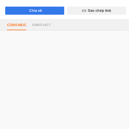
Chia sẻ
Sao chép link
CÙNG MỤC
ĐANG HOT