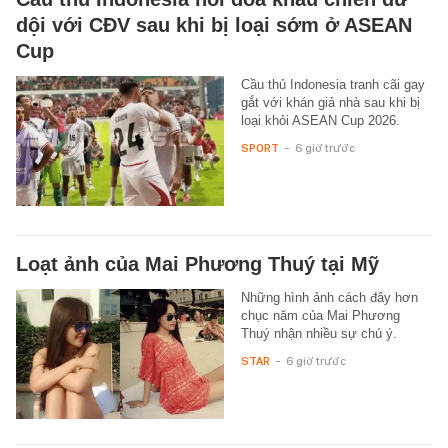
dội với CĐV sau khi bị loại sớm ở ASEAN
Cup
Cầu thủ Indonesia tranh cãi gay
gắt với khán giả nhà sau khi bị
loại khỏi ASEAN Cup 2026.
SPORT
-
6 giờ trước
Loạt ảnh của Mai Phương Thuý tại Mỹ
Những hình ảnh cách đây hơn
chục năm của Mai Phương
Thuý nhận nhiều sự chú ý.
STAR
-
6 giờ trước