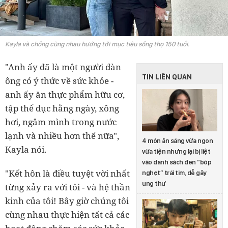
Kayla và chồng cùng nhau hướng tới mục tiêu sống thọ 150 tuổi.
"Anh ấy đã là một người đàn
TIN LIÊN QUAN
ông có ý thức về sức khỏe -
anh ấy ăn thực phẩm hữu cơ,
tập thể dục hằng ngày, xông
hơi, ngâm mình trong nước
lạnh và nhiều hơn thế nữa",
4 món ăn sáng vừa ngon
Kayla nói.
vừa tiện nhưng lại bị liệt
vào danh sách đen “bóp
"Kết hôn là điều tuyệt vời nhất
nghẹt” trái tim, dễ gây
ung thư
từng xảy ra với tôi - và hệ thần
kinh của tôi! Bây giờ chúng tôi
cùng nhau thực hiện tất cả các