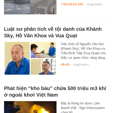
THẾ GIỚI ĐÓ ĐÂY
-
6 giờ trước
Luật sư phân tích về tội danh của Khánh
Sky, Hồ Văn Khoa và Vua Quạt
Việc khởi tố Nguyễn Văn Hợi
(Khánh Sky), Hồ Văn Khoa và
Trần Đình Tiệp (Vua Quạt) cho
thấy cơ quan chức năng đang…
XÃ HỘI
-
6 giờ trước
Phát hiện “kho báu” chứa 500 triệu m3 khí
ở ngoài khơi Việt Nam
Đây là thông tin được Liên
doanh Việt - Nga Vietsovpetro
công bố.