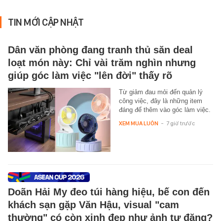
TIN MỚI CẬP NHẬT
Dân văn phòng đang tranh thủ săn deal
loạt món này: Chỉ vài trăm nghìn nhưng
giúp góc làm việc "lên đời" thấy rõ
Từ giảm đau mỏi đến quản lý
công việc, đây là những item
đáng để thêm vào góc làm việc.
XEM MUA LUÔN
-
7 giờ trước
Doãn Hải My đeo túi hàng hiệu, bế con đến
khách sạn gặp Văn Hậu, visual "cam
thường" có còn xinh đẹp như ảnh tự đăng?