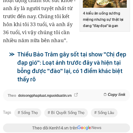
hoạt động chăm sóc sức khỏe -
anh ấy là người tuyệt nhất từ
4 kiểu ăn uống sướng
trước đến nay. Chúng tôi kết
miệng nhưng sự thật lại
hôn khi tôi 33 tuổi, và anh ấy
đang "đày đọa" lá gan
36 tuổi, vì vậy chúng tôi cần
nhiều năm nữa bên nhau”.
Thiều Bảo Trâm gây sốt tại show "Chị đẹp
đạp gió": Loạt ảnh trước đây và hiện tại
bỗng được "đào" lại, có 1 điểm khác biệt
thấy rõ
Copy link
Theo
doisongphapluat.nguoiduatin.vn
Tags
Sống Thọ
Bí Quyết Sống Thọ
Sống Lâu
Theo dõi Kenh14.vn trên