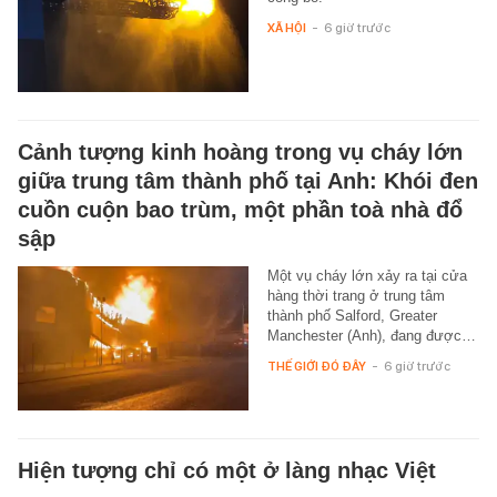
XÃ HỘI
-
6 giờ trước
Cảnh tượng kinh hoàng trong vụ cháy lớn
giữa trung tâm thành phố tại Anh: Khói đen
cuồn cuộn bao trùm, một phần toà nhà đổ
sập
Một vụ cháy lớn xảy ra tại cửa
hàng thời trang ở trung tâm
thành phố Salford, Greater
Manchester (Anh), đang được…
THẾ GIỚI ĐÓ ĐÂY
-
6 giờ trước
Hiện tượng chỉ có một ở làng nhạc Việt