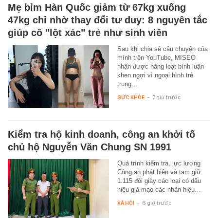
Mẹ bỉm Hàn Quốc giảm từ 67kg xuống
47kg chỉ nhờ thay đổi tư duy: 8 nguyên tắc
giúp cô "lột xác" trẻ như sinh viên
Sau khi chia sẻ câu chuyện của
mình trên YouTube, MISEO
nhận được hàng loạt bình luận
khen ngợi vì ngoại hình trẻ
trung…
SỨC KHỎE
-
7 giờ trước
Kiểm tra hộ kinh doanh, công an khởi tố
chủ hộ Nguyễn Văn Chung SN 1991
Quá trình kiểm tra, lực lượng
Công an phát hiện và tạm giữ
1.115 đôi giày các loại có dấu
hiệu giả mạo các nhãn hiệu…
XÃ HỘI
-
6 giờ trước