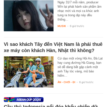
Ngày 31/7 mỗi năm, producer
W/n lại phát hành sản phẩm âm
nhạc mới và mọi ca khúc anh
tung ra trong dịp này đều
thống…
MUSIK
-
6 giờ trước
Vì sao khách Tây đến Việt Nam là phải thuê
xe máy còn khách Hàn, Nhật thì không?
Cứ dạo một vòng Hội An, Đà Lạt
hay cung đường Hà Giang, bạn
sẽ dễ dàng bắt gặp cảnh một
anh Tây tóc vàng, mũ bảo
hiểm…
ĂN - CHƠI - ĐI
-
6 giờ trước
Cầu thủ Indonesia nổi đóa khẩu chiến dữ