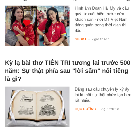
Hình ảnh Doãn Hải My và cậu
quý tử xuất hiện trước cửa
khách sạn - nơi ĐT Việt Nam
đóng quân trong thời gian thi
đấu…
SPORT
-
7 giờ trước
Kỳ lạ bài thơ TIÊN TRI tương lai trước 500
năm: Sự thật phía sau "lời sấm" nổi tiếng
là gì?
Đằng sau câu chuyện ly kỳ ấy
lại là một sự thật phức tạp hơn
rất nhiều.
HỌC ĐƯỜNG
-
7 giờ trước