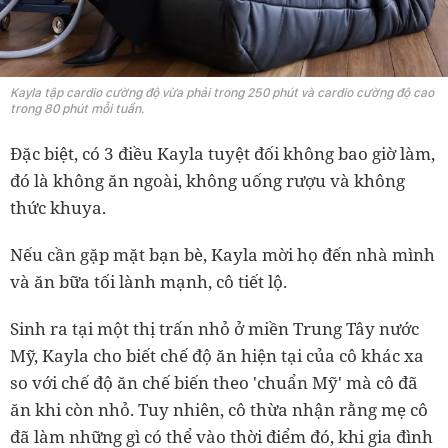
Kayla tập cardio cường độ vừa phải trong 250 phút và cardio cường độ cao
trong 80 phút mỗi tuần.
Đặc biệt, có 3 điều Kayla tuyệt đối không bao giờ làm,
đó là không ăn ngoài, không uống rượu và không
thức khuya.
Nếu cần gặp mặt bạn bè, Kayla mời họ đến nhà mình
và ăn bữa tối lành mạnh, cô tiết lộ.
Sinh ra tại một thị trấn nhỏ ở miền Trung Tây nước
Mỹ, Kayla cho biết chế độ ăn hiện tại của cô khác xa
so với chế độ ăn chế biến theo 'chuẩn Mỹ' mà cô đã
ăn khi còn nhỏ. Tuy nhiên, cô thừa nhận rằng mẹ cô
đã làm những gì có thể vào thời điểm đó, khi gia đình