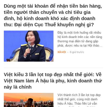
Dùng một tài khoản để nhận tiền bán hàng,
tiền người thân chuyển và chi tiêu gia
đình, hộ kinh doanh khó xác định doanh
thu: Đại diện Cục Thuế khuyến nghị gì?
Đây là một tình huống rất nhiều
hộ kinh doanh trên các nền tảng
thương mại điện tử đang gặp
phải, được nêu ra tại Hội thảo…
XÃ HỘI
-
6 giờ trước
Việt kiều 3 lần lọt top đẹp nhất thế giới: Về
Việt Nam làm Á hậu là phụ, kinh doanh thứ
này là chính
Với thành tích 3 lần lọt top đẹp
nhất thế giới, cùng một danh
hiệu Á hậu, Thảo Nhi Lê vẫn