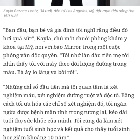
Kayla Barnes-Lentz, 34 tuổi, đến từ Los Angeles, Mỹ, đặt mục tiêu sống thọ
150 tuổi.
"Ban đầu, bạn bè và gia đình tôi nghĩ rằng điều đó
hơi quá sức", Kayla, chủ một chuỗi phòng khám y
khoa tại Mỹ, nói với báo Mirror trong một cuộc
phỏng vấn độc quyền. "Tôi nhớ lần đầu tiên mẹ tôi
nhìn thấy tôi với máy theo dõi lượng đường trong
máu. Bà ấy lo lắng và bối rối”.
"Những chỉ số đầu tiên mà tôi quan tâm là xét
nghiệm máu, xét nghiệm đường ruột và độc tố. Bằng
cách tối ưu hóa các chỉ số xét nghiệm đó, tôi ngăn
ngừa được bệnh mãn tính trong tương lai, kéo dài
tuổi thọ sức khỏe của mình. Tôi cũng đã làm xét
nghiệm tuổi sinh học và kết quả cho thấy tuổi sinh
học giảm khoảng 10 năm”.