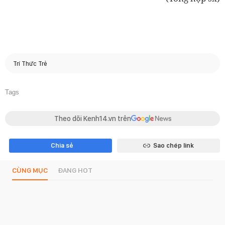
Trí Thức Trẻ
Tags
Theo dõi Kenh14.vn trên
Chia sẻ
Sao chép link
CÙNG MỤC
ĐANG HOT