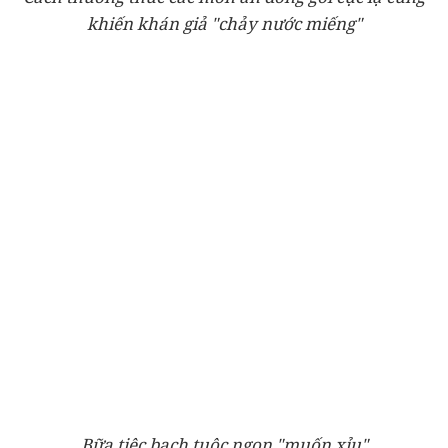
khiến khán giả "chảy nước miếng"
Bữa tiệc bạch tuộc ngon "muốn xỉu"