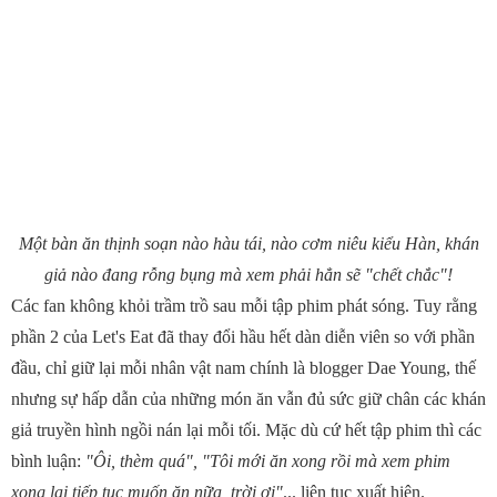
Một bàn ăn thịnh soạn nào hàu tái, nào cơm niêu kiểu Hàn, khán
giả nào đang rỗng bụng mà xem phải hẳn sẽ "chết chắc"!
Các fan không khỏi trầm trồ sau mỗi tập phim phát sóng. Tuy rằng
phần 2 của Let's Eat đã thay đổi hầu hết dàn diễn viên so với phần
đầu, chỉ giữ lại mỗi nhân vật nam chính là blogger Dae Young, thế
nhưng sự hấp dẫn của những món ăn vẫn đủ sức giữ chân các khán
giả truyền hình ngồi nán lại mỗi tối. Mặc dù cứ hết tập phim thì các
bình luận:
"Ôi, thèm quá", "Tôi mới ăn xong rồi mà xem phim
xong lại tiếp tục muốn ăn nữa, trời ơi"
... liên tục xuất hiện.