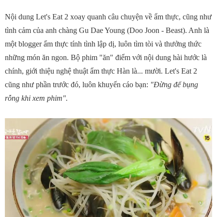
Nội dung Let's Eat 2 xoay quanh câu chuyện về ẩm thực, cũng như
tình cảm của anh chàng Gu Dae Young (Doo Joon - Beast). Anh là
một blogger ẩm thực tính tình lập dị, luôn tìm tòi và thưởng thức
những món ăn ngon. Bộ phim "ăn" điểm với nội dung hài hước là
chính, giới thiệu nghệ thuật ẩm thực Hàn là... mười. Let's Eat 2
cũng như phần trước đó, luôn khuyến cáo bạn:
"Đừng để bụng
rỗng khi xem phim".