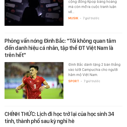
cộng đồng Kpop bàng hoàng
mà còn mở ra cuộc tranh luận
về…
MUSIK
-
7 giờ trước
Phỏng vấn nóng Đình Bắc: "Tôi không quan tâm
đến danh hiệu cá nhân, tập thể ĐT Việt Nam là
trên hết"
Đình Bắc dành tặng 2 bàn thắng
vào lưới Campuchia cho người
hâm mộ Việt Nam.
SPORT
-
7 giờ trước
CHÍNH THỨC: Lịch đi học trở lại của học sinh 34
tỉnh, thành phố sau kỳ nghỉ hè