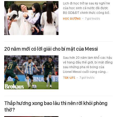
Lịch đi học trở lại sau kỳ nghỉ hè
của học sinh cả nước đã được
Bộ GD&ĐT chính thức công bố.
HỌC ĐƯỜNG
-
7 giờ trước
20 năm mới có lời giải cho bí mật của Messi
Sau hơn 20 năm làm khổ các hậu
vệ hàng đầu thế giới, bí mật đằng
sau những pha rê bóng của
Lionel Messi cuối cùng cũng…
TEK-LIFE
-
7 giờ trước
Thắp hương xong bao lâu thì nên rời khỏi phòng
thờ?