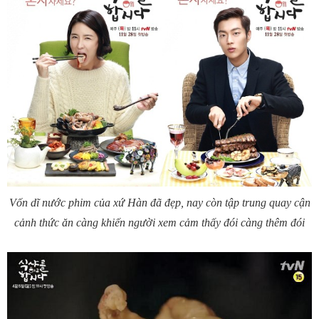
Vốn dĩ nước phim của xứ Hàn đã đẹp, nay còn tập trung quay cận
cảnh thức ăn càng khiến người xem cảm thấy đói càng thêm đói