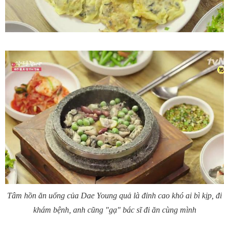
Tâm hồn ăn uống của Dae Young quả là đỉnh cao khó ai bì kịp, đi
khám bệnh, anh cũng "gạ" bác sĩ đi ăn cùng mình