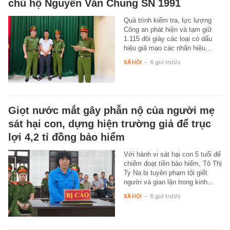
chủ hộ Nguyễn Văn Chung SN 1991
Quá trình kiểm tra, lực lượng
Công an phát hiện và tạm giữ
1.115 đôi giày các loại có dấu
hiệu giả mạo các nhãn hiệu…
XÃ HỘI
-
6 giờ trước
Giọt nước mắt gây phẫn nộ của người mẹ
sát hại con, dựng hiện trường giả để trục
lợi 4,2 tỉ đồng bảo hiểm
Với hành vi sát hại con 5 tuổi để
chiếm đoạt tiền bảo hiểm, Tô Thị
Ty Na bị tuyên phạm tội giết
người và gian lận trong kinh…
XÃ HỘI
-
6 giờ trước