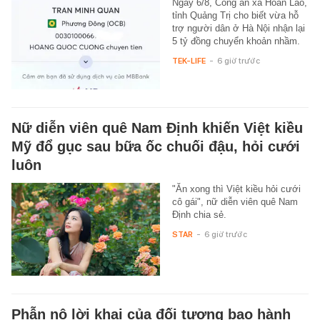
Ngày 6/8, Công an xã Hoàn Lão,
tỉnh Quảng Trị cho biết vừa hỗ
trợ người dân ở Hà Nội nhận lại
5 tỷ đồng chuyển khoản nhầm.
TEK-LIFE
-
6 giờ trước
Nữ diễn viên quê Nam Định khiến Việt kiều
Mỹ đổ gục sau bữa ốc chuối đậu, hỏi cưới
luôn
"Ăn xong thì Việt kiều hỏi cưới
cô gái", nữ diễn viên quê Nam
Định chia sẻ.
STAR
-
6 giờ trước
Phẫn nộ lời khai của đối tượng bạo hành