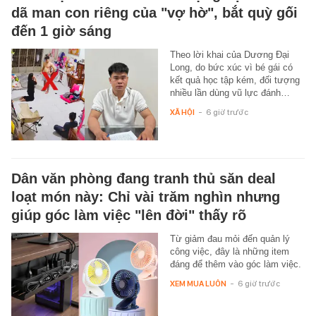
dã man con riêng của "vợ hờ", bắt quỳ gối
đến 1 giờ sáng
Theo lời khai của Dương Đại
Long, do bức xúc vì bé gái có
kết quả học tập kém, đối tượng
nhiều lần dùng vũ lực đánh…
XÃ HỘI
-
6 giờ trước
Dân văn phòng đang tranh thủ săn deal
loạt món này: Chỉ vài trăm nghìn nhưng
giúp góc làm việc "lên đời" thấy rõ
Từ giảm đau mỏi đến quản lý
công việc, đây là những item
đáng để thêm vào góc làm việc.
XEM MUA LUÔN
-
6 giờ trước