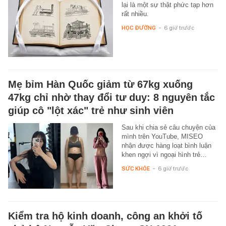
lại là một sự thật phức tạp hơn
rất nhiều.
HỌC ĐƯỜNG
-
6 giờ trước
Mẹ bỉm Hàn Quốc giảm từ 67kg xuống
47kg chỉ nhờ thay đổi tư duy: 8 nguyên tắc
giúp cô "lột xác" trẻ như sinh viên
Sau khi chia sẻ câu chuyện của
mình trên YouTube, MISEO
nhận được hàng loạt bình luận
khen ngợi vì ngoại hình trẻ…
SỨC KHỎE
-
6 giờ trước
Kiểm tra hộ kinh doanh, công an khởi tố