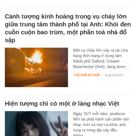
Cảnh tượng kinh hoàng trong vụ cháy lớn
giữa trung tâm thành phố tại Anh: Khói đen
cuồn cuộn bao trùm, một phần toà nhà đổ
sập
Một vụ cháy lớn xảy ra tại cửa
hàng thời trang ở trung tâm
thành phố Salford, Greater
Manchester (Anh), đang được…
THẾ GIỚI ĐÓ ĐÂY
-
6 giờ trước
Hiện tượng chỉ có một ở làng nhạc Việt
Ngày 31/7 mỗi năm, producer
W/n lại phát hành sản phẩm âm
nhạc mới và mọi ca khúc anh
tung ra trong dịp này đều
thống…