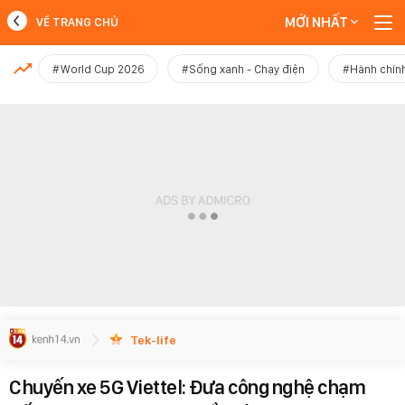
MỚI NHẤT
VỀ TRANG CHỦ
MỚI NHẤT
#World Cup 2026
#Sống xanh - Chạy điện
#Hành chính
Xem thêm
Tek-life
Chuyến xe 5G Viettel: Đưa công nghệ chạm