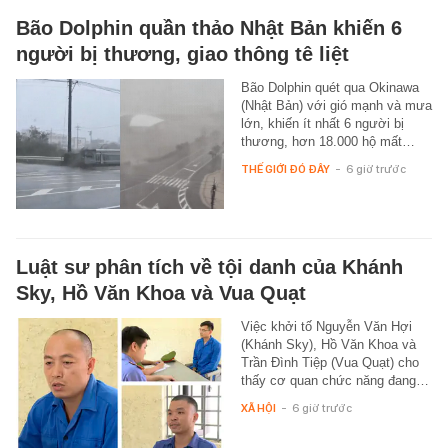
Bão Dolphin quần thảo Nhật Bản khiến 6
người bị thương, giao thông tê liệt
Bão Dolphin quét qua Okinawa
(Nhật Bản) với gió mạnh và mưa
lớn, khiến ít nhất 6 người bị
thương, hơn 18.000 hộ mất…
THẾ GIỚI ĐÓ ĐÂY
-
6 giờ trước
Luật sư phân tích về tội danh của Khánh
Sky, Hồ Văn Khoa và Vua Quạt
Việc khởi tố Nguyễn Văn Hợi
(Khánh Sky), Hồ Văn Khoa và
Trần Đình Tiệp (Vua Quạt) cho
thấy cơ quan chức năng đang…
XÃ HỘI
-
6 giờ trước