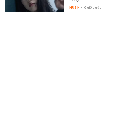
MUSIK
-
6 giờ trước
Vì sao khách Tây đến Việt Nam là phải thuê
xe máy còn khách Hàn, Nhật thì không?
Cứ dạo một vòng Hội An, Đà Lạt
hay cung đường Hà Giang, bạn
sẽ dễ dàng bắt gặp cảnh một
anh Tây tóc vàng, mũ bảo
hiểm…
ĂN - CHƠI - ĐI
-
6 giờ trước
Cầu thủ Indonesia nổi đóa khẩu chiến dữ
dội với CĐV sau khi bị loại sớm ở ASEAN
Cup