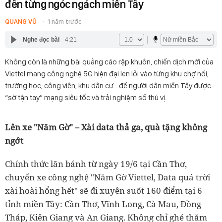
đến từng ngóc ngách miền Tây
QUANG VŨ
1 năm trước
Nghe đọc bài
4:21
Không còn là những bài quảng cáo rập khuôn, chiến dịch mới của
Viettel mang công nghệ 5G hiện đại len lỏi vào từng khu chợ nổi,
trường học, công viên, khu dân cư… để người dân miền Tây được
“sờ tận tay” mạng siêu tốc và trải nghiệm số thú vị.
Lên xe "Năm Gờ" – Xài data thả ga, quà tặng không
ngớt
Chính thức lăn bánh từ ngày 19/6 tại Cần Thơ,
chuyến xe công nghệ "Năm Gờ Viettel, Data quá trời
xài hoài hổng hết" sẽ đi xuyên suốt 160 điểm tại 6
tỉnh miền Tây: Cần Thơ, Vĩnh Long, Cà Mau, Đồng
Tháp, Kiên Giang và An Giang. Không chỉ ghé thăm