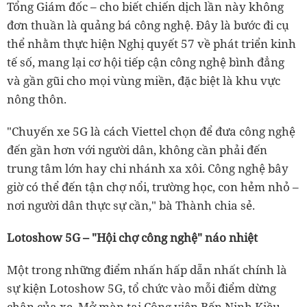
Tổng Giám đốc – cho biết chiến dịch lần này không
đơn thuần là quảng bá công nghệ. Đây là bước đi cụ
thể nhằm thực hiện Nghị quyết 57 về phát triển kinh
tế số, mang lại cơ hội tiếp cận công nghệ bình đẳng
và gần gũi cho mọi vùng miền, đặc biệt là khu vực
nông thôn.
"Chuyến xe 5G là cách Viettel chọn để đưa công nghệ
đến gần hơn với người dân, không cần phải đến
trung tâm lớn hay chi nhánh xa xôi. Công nghệ bây
giờ có thể đến tận chợ nổi, trường học, con hẻm nhỏ –
nơi người dân thực sự cần," bà Thành chia sẻ.
Lotoshow 5G – "Hội chợ công nghệ" náo nhiệt
Một trong những điểm nhấn hấp dẫn nhất chính là
sự kiện Lotoshow 5G, tổ chức vào mỗi điểm dừng
chân của xe. Mở màn tại Công viên Bến Ninh Kiều –