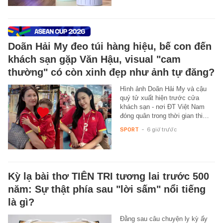
Doãn Hải My đeo túi hàng hiệu, bế con đến
khách sạn gặp Văn Hậu, visual "cam
thường" có còn xinh đẹp như ảnh tự đăng?
Hình ảnh Doãn Hải My và cậu
quý tử xuất hiện trước cửa
khách sạn - nơi ĐT Việt Nam
đóng quân trong thời gian thi…
SPORT
-
6 giờ trước
Kỳ lạ bài thơ TIÊN TRI tương lai trước 500
năm: Sự thật phía sau "lời sấm" nổi tiếng
là gì?
Đằng sau câu chuyện ly kỳ ấy