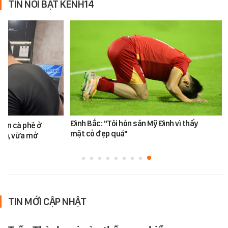
TIN NỔI BẬT KÊNH14
Đình Bắc: "Tôi hôn sân Mỹ Đình vì thấy
bán cà phê ở
mặt cỏ đẹp quá"
M), vừa mở
TIN MỚI CẬP NHẬT