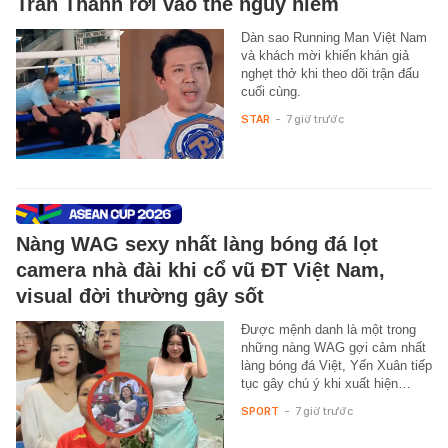
Trấn Thành rơi vào thế nguy hiểm
Dàn sao Running Man Việt Nam
và khách mời khiến khán giả
nghẹt thở khi theo dõi trận đấu
cuối cùng.
STAR
-
7 giờ trước
Nàng WAG sexy nhất làng bóng đá lọt
camera nhà đài khi cổ vũ ĐT Việt Nam,
visual đời thường gây sốt
Được mệnh danh là một trong
những nàng WAG gợi cảm nhất
làng bóng đá Việt, Yến Xuân tiếp
tục gây chú ý khi xuất hiện…
SPORT
-
7 giờ trước