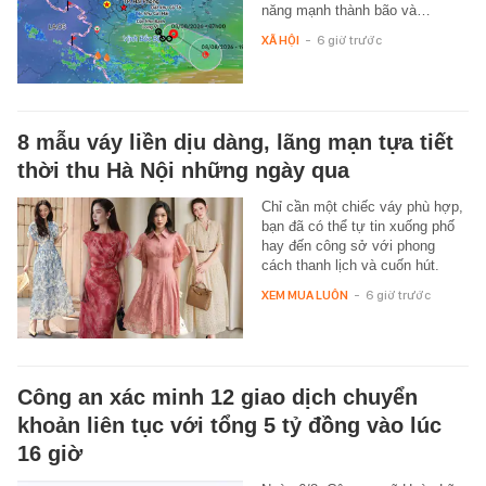
năng mạnh thành bão và…
XÃ HỘI
-
6 giờ trước
8 mẫu váy liền dịu dàng, lãng mạn tựa tiết
thời thu Hà Nội những ngày qua
Chỉ cần một chiếc váy phù hợp,
bạn đã có thể tự tin xuống phố
hay đến công sở với phong
cách thanh lịch và cuốn hút.
XEM MUA LUÔN
-
6 giờ trước
Công an xác minh 12 giao dịch chuyển
khoản liên tục với tổng 5 tỷ đồng vào lúc
16 giờ