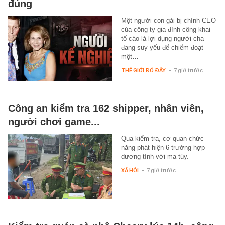
đúng
Một người con gái bị chính CEO
của công ty gia đình công khai
tố cáo là lợi dụng người cha
đang suy yếu để chiếm đoạt
một…
THẾ GIỚI ĐÓ ĐÂY
-
7 giờ trước
Công an kiểm tra 162 shipper, nhân viên,
người chơi game...
Qua kiểm tra, cơ quan chức
năng phát hiện 6 trường hợp
dương tính với ma túy.
XÃ HỘI
-
7 giờ trước