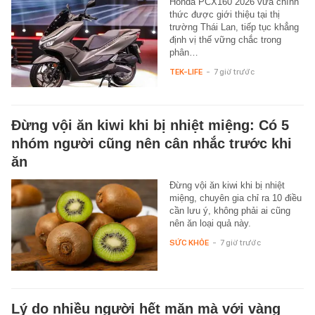
Honda PCX160 2026 vừa chính
thức được giới thiệu tại thị
trường Thái Lan, tiếp tục khẳng
định vị thế vững chắc trong
phân…
TEK-LIFE
-
7 giờ trước
Đừng vội ăn kiwi khi bị nhiệt miệng: Có 5
nhóm người cũng nên cân nhắc trước khi
ăn
Đừng vội ăn kiwi khi bị nhiệt
miệng, chuyên gia chỉ ra 10 điều
cần lưu ý, không phải ai cũng
nên ăn loại quả này.
SỨC KHỎE
-
7 giờ trước
Lý do nhiều người hết mặn mà với vàng