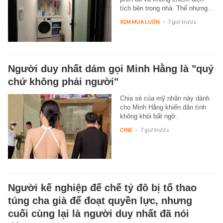
tích bên trong nhà. Thế nhưng…
XEM MUA LUÔN
-
7 giờ trước
Người duy nhất dám gọi Minh Hằng là "quỷ
chứ không phải người"
Chia sẻ của mỹ nhân này dành
cho Minh Hằng khiến dân tình
không khỏi bất ngờ.
CINE
-
7 giờ trước
Người kế nghiệp đế chế tỷ đô bị tố thao
túng cha già để đoạt quyền lực, nhưng
cuối cùng lại là người duy nhất đã nói