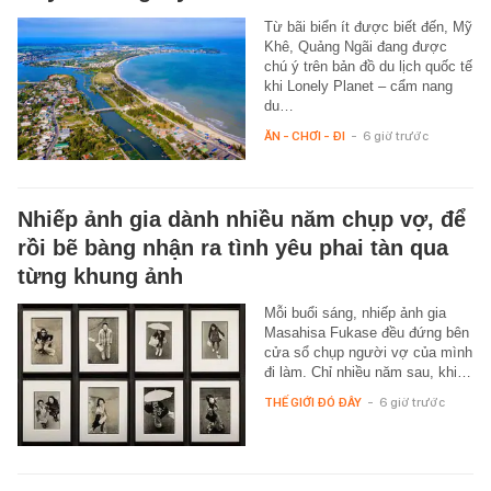
Từ bãi biển ít được biết đến, Mỹ
Khê, Quảng Ngãi đang được
chú ý trên bản đồ du lịch quốc tế
khi Lonely Planet – cẩm nang
du…
ĂN - CHƠI - ĐI
-
6 giờ trước
Nhiếp ảnh gia dành nhiều năm chụp vợ, để
rồi bẽ bàng nhận ra tình yêu phai tàn qua
từng khung ảnh
Mỗi buổi sáng, nhiếp ảnh gia
Masahisa Fukase đều đứng bên
cửa sổ chụp người vợ của mình
đi làm. Chỉ nhiều năm sau, khi…
THẾ GIỚI ĐÓ ĐÂY
-
6 giờ trước