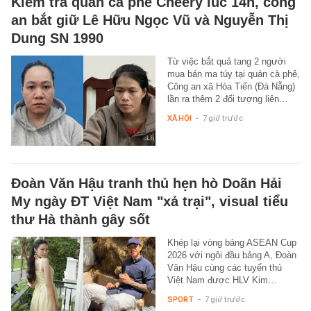
Kiểm tra quán cà phê Cheery lúc 14h, công
an bắt giữ Lê Hữu Ngọc Vũ và Nguyễn Thị
Dung SN 1990
Từ việc bắt quả tang 2 người
mua bán ma túy tại quán cà phê,
Công an xã Hòa Tiến (Đà Nẵng)
lần ra thêm 2 đối tượng liên…
XÃ HỘI
-
7 giờ trước
Đoàn Văn Hậu tranh thủ hẹn hò Doãn Hải
My ngày ĐT Việt Nam "xả trại", visual tiểu
thư Hà thành gây sốt
Khép lại vòng bảng ASEAN Cup
2026 với ngôi đầu bảng A, Đoàn
Văn Hậu cùng các tuyển thủ
Việt Nam được HLV Kim…
SPORT
-
7 giờ trước