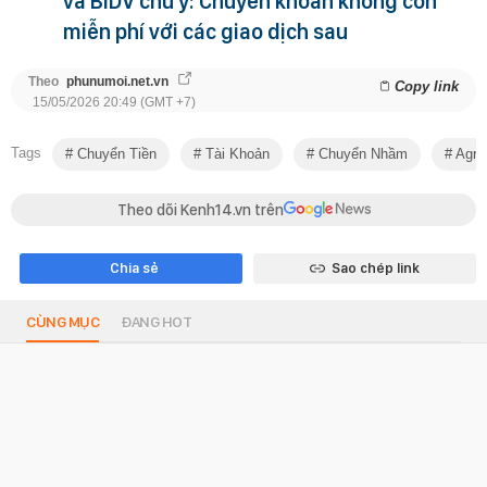
và BIDV chú ý: Chuyển khoản không còn
miễn phí với các giao dịch sau
Theo
phunumoi.net.vn
Copy link
15/05/2026 20:49 (GMT +7)
Tags
Chuyển Tiền
Tài Khoản
Chuyển Nhầm
Agri
Theo dõi Kenh14.vn trên
Chia sẻ
Sao chép link
CÙNG MỤC
ĐANG HOT