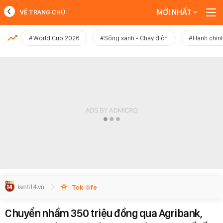
MỚI NHẤT
VỀ TRANG CHỦ
MỚI NHẤT
#World Cup 2026
#Sống xanh - Chạy điện
#Hành chính
Xem thêm
Tek-life
Chuyển nhầm 350 triệu đồng qua Agribank,