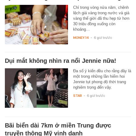
Chỉ trong vòng nửa năm, chênh
lệch giá vàng trong nước và giá
vàng thế giới đã thu hẹp từ hơn
30 triệu đồng xuống còn
khoảng…
MONEY.14
-
6 giờ trước
Dụi mắt không nhìn ra nổi Jennie nữa!
Đa số ý kiến đều cho rằng đây là
một trong những lần hiếm hoi
Jennie tụt phong độ thời trang
nghiêm trọng đến vậy.
STAR
-
6 giờ trước
Bãi biển dài 7km ở miền Trung được
truyền thông Mỹ vinh danh