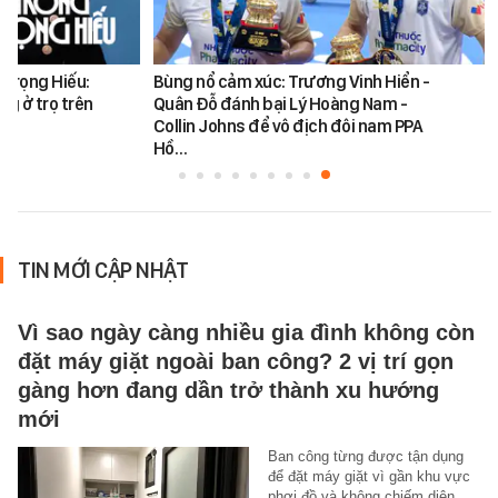
 Trọng Hiếu:
Bùng nổ cảm xúc: Trương Vinh Hiển -
ng ở trọ trên
Quân Đỗ đánh bại Lý Hoàng Nam -
Collin Johns để vô địch đôi nam PPA
Hồ…
TIN MỚI CẬP NHẬT
Vì sao ngày càng nhiều gia đình không còn
đặt máy giặt ngoài ban công? 2 vị trí gọn
gàng hơn đang dần trở thành xu hướng
mới
Ban công từng được tận dụng
để đặt máy giặt vì gần khu vực
phơi đồ và không chiếm diện