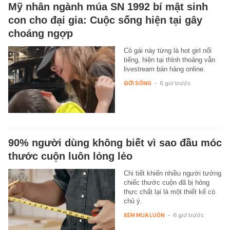
Mỹ nhân ngành múa SN 1992 bí mật sinh
con cho đại gia: Cuộc sống hiện tại gây
choáng ngợp
Cô gái này từng là hot girl nổi
tiếng, hiện tại thỉnh thoảng vẫn
livestream bán hàng online.
ĐỜI SỐNG
-
6 giờ trước
90% người dùng không biết vì sao đầu móc
thước cuộn luôn lỏng lẻo
Chi tiết khiến nhiều người tưởng
chiếc thước cuộn đã bị hỏng
thực chất lại là một thiết kế có
chủ ý.
XEM MUA LUÔN
-
6 giờ trước