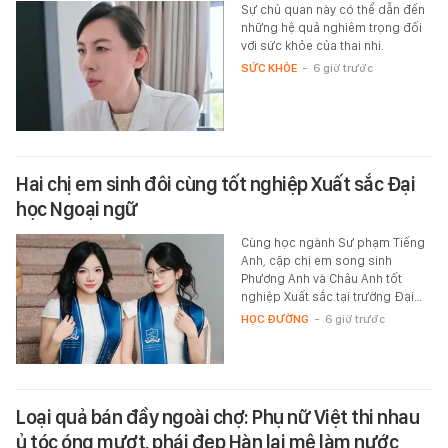
Sự chủ quan này có thể dẫn đến
những hệ quả nghiêm trọng đối
với sức khỏe của thai nhi.
SỨC KHỎE
-
6 giờ trước
Hai chị em sinh đôi cùng tốt nghiệp Xuất sắc Đại
học Ngoại ngữ
Cùng học ngành Sư phạm Tiếng
Anh, cặp chị em song sinh
Phương Anh và Châu Anh tốt
nghiệp Xuất sắc tại trường Đại…
HỌC ĐƯỜNG
-
6 giờ trước
Loại quả bán đầy ngoài chợ: Phụ nữ Việt thi nhau
ủ tóc óng mượt, phái đẹp Hàn lại mê làm nước