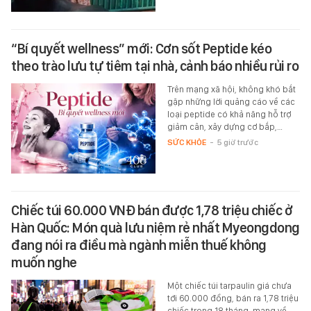
“Bí quyết wellness” mới: Cơn sốt Peptide kéo
theo trào lưu tự tiêm tại nhà, cảnh báo nhiều rủi ro
Trên mạng xã hội, không khó bắt
gặp những lời quảng cáo về các
loại peptide có khả năng hỗ trợ
giảm cân, xây dựng cơ bắp,…
SỨC KHỎE
-
5 giờ trước
Chiếc túi 60.000 VNĐ bán được 1,78 triệu chiếc ở
Hàn Quốc: Món quà lưu niệm rẻ nhất Myeongdong
đang nói ra điều mà ngành miễn thuế không
muốn nghe
Một chiếc túi tarpaulin giá chưa
tới 60.000 đồng, bán ra 1,78 triệu
chiếc trong 18 tháng, mang về