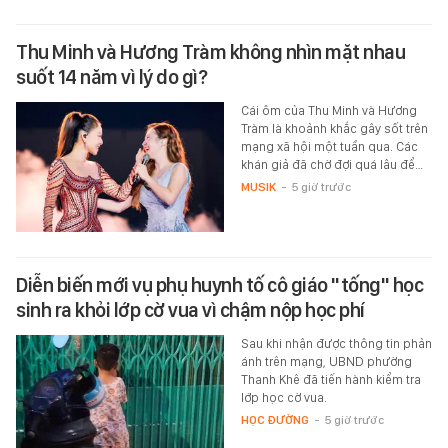
Thu Minh và Hương Tràm không nhìn mặt nhau
suốt 14 năm vì lý do gì?
Cái ôm của Thu Minh và Hương
Tràm là khoảnh khắc gây sốt trên
mạng xã hội một tuần qua. Các
khán giả đã chờ đợi quá lâu để…
MUSIK
-
5 giờ trước
Diễn biến mới vụ phụ huynh tố cô giáo "tống" học
sinh ra khỏi lớp cờ vua vì chậm nộp học phí
Sau khi nhận được thông tin phản
ánh trên mạng, UBND phường
Thanh Khê đã tiến hành kiểm tra
lớp học cờ vua.
HỌC ĐƯỜNG
-
5 giờ trước