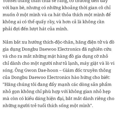
Yonsei thẳng thắn chia sẻ rằng, cô thường đến đây
với bạn bè, nhưng có những khoảng thời gian cô chỉ
muốn ở một mình và ca hát thỏa thích một mình để
không ai có thể quấy rầy, và hơn cả là không cần
phải đợi đến lượt hát của mình.
Nắm bắt xu hướng thích-độc-thân, hãng điện tử và đồ
gia dụng Dongbu Daewoo Electronics đã nghiên cứu
và cho ra mắt những mặt hàng đồ gia dụng cỡ nhỏ
chỉ dành cho một người như tủ lạnh, máy giặt và lò vi
sóng. Ông Gwon Dae-hoon – Giám đốc truyền thông
của Dongbu Daewoo Electronics hào hứng cho biết:
"Hãng chúng tôi đang đẩy mạnh các dòng sản phẩm
nhỏ gọn không chỉ phù hợp với không gian nhỏ hẹp
mà còn có kiểu dáng hiện đại, bắt mắt dành riêng cho
những người trẻ tuổi thích sống một mình".