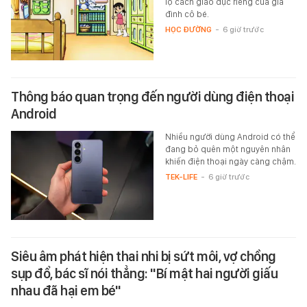
lộ cách giáo dục riêng của gia
đình cô bé.
HỌC ĐƯỜNG
-
6 giờ trước
Thông báo quan trọng đến người dùng điện thoại
Android
Nhiều người dùng Android có thể
đang bỏ quên một nguyên nhân
khiến điện thoại ngày càng chậm.
TEK-LIFE
-
6 giờ trước
Siêu âm phát hiện thai nhi bị sứt môi, vợ chồng
sụp đổ, bác sĩ nói thẳng: "Bí mật hai người giấu
nhau đã hại em bé"