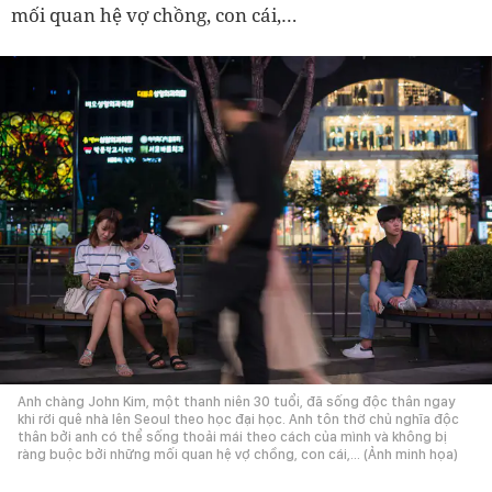
mối quan hệ vợ chồng, con cái,…
Anh chàng John Kim, một thanh niên 30 tuổi, đã sống độc thân ngay
khi rời quê nhà lên Seoul theo học đại học. Anh tôn thờ chủ nghĩa độc
thân bởi anh có thể sống thoải mái theo cách của mình và không bị
ràng buộc bởi những mối quan hệ vợ chồng, con cái,… (Ảnh minh họa)