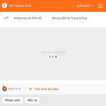
VỀ TRANG CHỦ
MỚI NHẤT
MỚI NHẤT
#máy bay rơi ở ấn độ
#Xung đột tại Trung Đông
Xem thêm
Thế Giới Đó Đây
Khám phá
Độc lạ