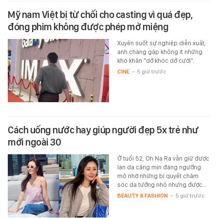
Mỹ nam Việt bị từ chối cho casting vì quá đẹp,
đóng phim không được phép mở miệng
Xuyên suốt sự nghiệp diễn xuất,
anh chàng gặp không ít những
khó khăn "dở khóc dở cười".
CINE
-
5 giờ trước
Cách uống nước hay giúp người đẹp 5x trẻ như
mới ngoài 30
Ở tuổi 52, Oh Na Ra vẫn giữ được
làn da căng mịn đáng ngưỡng
mộ nhờ những bí quyết chăm
sóc da tưởng nhỏ nhưng được…
BEAUTY & FASHION
-
5 giờ trước