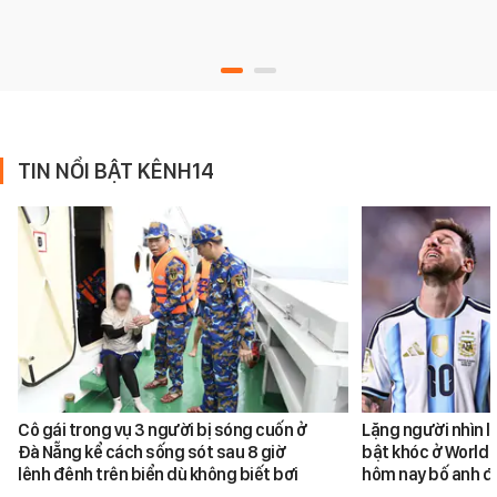
TIN NỔI BẬT KÊNH14
Cô gái trong vụ 3 người bị sóng cuốn ở
Lặng người nhìn l
Đà Nẵng kể cách sống sót sau 8 giờ
bật khóc ở World 
lênh đênh trên biển dù không biết bơi
hôm nay bố anh đ