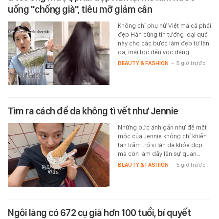
uống "chống già", tiêu mỡ giảm cân
Không chỉ phụ nữ Việt mà cả phái
đẹp Hàn cũng tin tưởng loại quả
này cho các bước làm đẹp từ làn
da, mái tóc đến vóc dáng.
BEAUTY & FASHION
-
5 giờ trước
Tìm ra cách để da không tì vết như Jennie
Những bức ảnh gần như để mặt
mộc của Jennie không chỉ khiến
fan trầm trồ vì làn da khỏe đẹp
mà còn làm dấy lên sự quan…
BEAUTY & FASHION
-
5 giờ trước
Ngôi làng có 672 cụ già hơn 100 tuổi, bí quyết