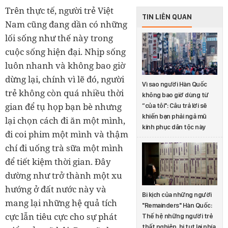
Trên thực tế, người trẻ Việt
TIN LIÊN QUAN
Nam cũng đang dần có những
lối sống như thế này trong
cuộc sống hiện đại. Nhịp sống
luôn nhanh và không bao giờ
dừng lại, chính vì lẽ đó, người
Vì sao người Hàn Quốc
trẻ không còn quá nhiều thời
không bao giờ dùng từ
gian để tụ họp bạn bè nhưng
“của tôi": Câu trả lời sẽ
khiến bạn phải ngả mũ
lại chọn cách đi ăn một mình,
kính phục dân tộc này
đi coi phim một mình và thậm
chí đi uống trà sữa một mình
để tiết kiệm thời gian. Đây
dường như trở thành một xu
hướng ở đất nước này và
Bi kịch của những người
mang lại những hệ quả tích
"Remainders" Hàn Quốc:
cực lẫn tiêu cực cho sự phát
Thế hệ những người trẻ
thất nghiệp, bị tụt lại phía