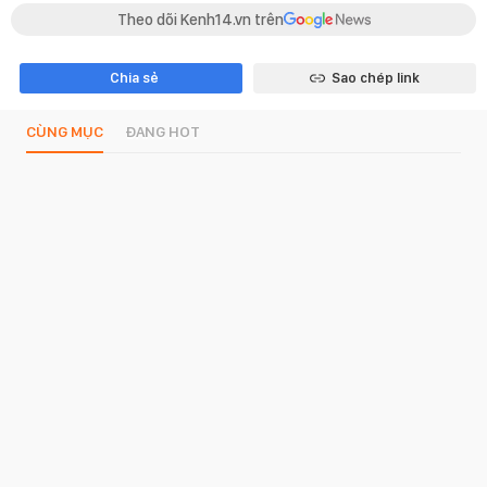
Theo dõi Kenh14.vn trên
Chia sẻ
Sao chép link
CÙNG MỤC
ĐANG HOT