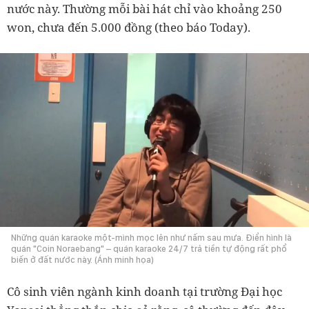
nước này. Thường mỗi bài hát chỉ vào khoảng 250
won, chưa đến 5.000 đồng (theo báo Today).
Những quán karaoke một-mình mọc lên như nấm sau mưa. Điển hình là
quán "Coin Noraebang" – quán karaoke 24/7 trả tiền tự động rất phổ
biến ở đất nước này. (Ánh minh họa)
Cô sinh viên ngành kinh doanh tại trường Đại học