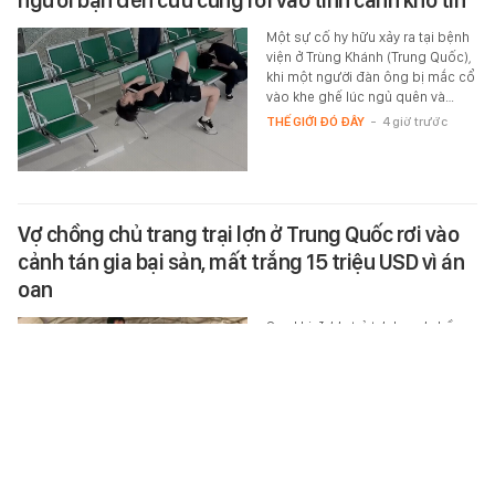
người bạn đến cứu cũng rơi vào tình cảnh khó tin
Một sự cố hy hữu xảy ra tại bệnh
viện ở Trùng Khánh (Trung Quốc),
khi một người đàn ông bị mắc cổ
vào khe ghế lúc ngủ quên và…
THẾ GIỚI ĐÓ ĐÂY
-
4 giờ trước
Vợ chồng chủ trang trại lợn ở Trung Quốc rơi vào
cảnh tán gia bại sản, mất trắng 15 triệu USD vì án
oan
Sau khi được trả tự do, vợ chồng
nông dân Trung Quốc mất trắng
cơ nghiệp và phải gánh khoản nợ
hơn 30 triệu nhân dân tệ.
THẾ GIỚI ĐÓ ĐÂY
-
4 giờ trước