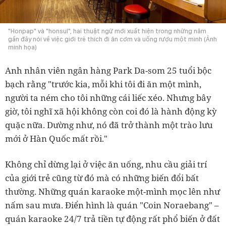
"Honpap" và "honsul", hai thuật ngữ mới xuất hiện trong những năm
gần đây nói về việc giới trẻ thích đi ăn cơm và uống rượu một mình (Ảnh
minh họa)
Anh nhân viên ngân hàng Park Da-som 25 tuổi bộc
bạch rằng "trước kia, mỗi khi tôi đi ăn một mình,
người ta ném cho tôi những cái liếc xéo. Nhưng bây
giờ, tôi nghĩ xã hội không còn coi đó là hành động kỳ
quặc nữa. Dường như, nó đã trở thành một trào lưu
mới ở Hàn Quốc mất rồi."
Không chỉ dừng lại ở việc ăn uống, nhu cầu giải trí
của giới trẻ cũng từ đó mà có những biến đổi bất
thường. Những quán karaoke một-mình mọc lên như
nấm sau mưa. Điển hình là quán "Coin Noraebang" –
quán karaoke 24/7 trả tiền tự động rất phổ biến ở đất