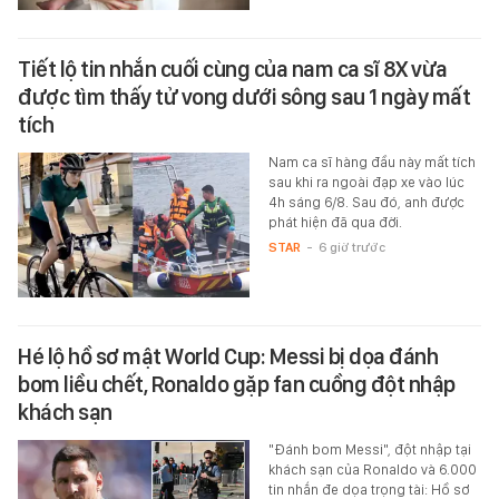
Tiết lộ tin nhắn cuối cùng của nam ca sĩ 8X vừa
được tìm thấy tử vong dưới sông sau 1 ngày mất
tích
Nam ca sĩ hàng đầu này mất tích
sau khi ra ngoài đạp xe vào lúc
4h sáng 6/8. Sau đó, anh được
phát hiện đã qua đời.
STAR
-
6 giờ trước
Hé lộ hồ sơ mật World Cup: Messi bị dọa đánh
bom liều chết, Ronaldo gặp fan cuồng đột nhập
khách sạn
"Đánh bom Messi", đột nhập tại
khách sạn của Ronaldo và 6.000
tin nhắn đe dọa trọng tài: Hồ sơ