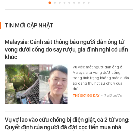
TIN MỚI CẬP NHẬT
Malaysia: Cảnh sát thông báo người đàn ông tử
vong dưới cống do say rượu, gia đình nghi có uẩn
khúc
Vụ việc một người đàn ông ở
Malaysia tử vong dưới cống
trong tình trạng không mặc quần
áo đang thu hút sự chú ý của
dư…
THẾ GIỚI ĐÓ ĐÂY
-
7 giờ trước
Vụ vợ lao vào cứu chồng bị điện giật, cả 2 tử vong:
Quyết định của người đã đặt cọc tiền mua nhà