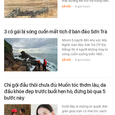
mất đường kết nối với trung tâm…
XÃ HỘI
-
6 giờ trước
3 cô gái bị sóng cuốn mất tích ở bán đảo Sơn Trà
Nhóm 6 người đến khu vực Mũi
Nghê, bán đảo Sơn Trà (TP Đà
Nẵng) thì 4 người không may bị
sóng cuốn xuống biển. Một…
XÃ HỘI
-
6 giờ trước
Chỉ gội đầu thôi chưa đủ: Muốn tóc thơm lâu, da
đầu khỏe đẹp trước buổi hẹn hò, đừng bỏ qua 5
bước này
Dưới đây là những bí quyết đơn
giản giúp bạn có mái tóc sạch