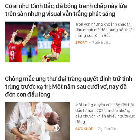
Có ai như Đình Bắc, đá bóng tranh chấp nảy lửa
trên sân nhưng visual vẫn trắng phát sáng
Trọn vẹn những khoảnh khắc thi
đấu mạnh mẽ đến bùng nổ khi ăn
mừng của Đình Bắc.
SPORT
-
7 giờ trước
Chồng mắc ung thư đại tràng quyết định trữ tinh
trùng trước xạ trị: Một năm sau cưới vợ, nay đã
đón con đầu lòng
Mối lương duyên của cặp đôi bắt
đầu từ năm 2024, mở ra những
câu chuyện khiến nhiều người xúc
động.
SỨC KHỎE
-
7 giờ trước