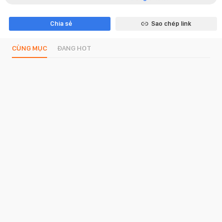
Chia sẻ
Sao chép link
CÙNG MỤC
ĐANG HOT