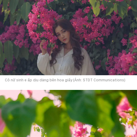
Cô nữ sinh e ấp dịu dàng bên hoa giấy (Ảnh: STDT Communications)