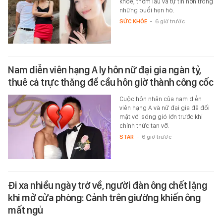
khỏe, thơm lâu và tự tin hơn trong
những buổi hẹn hò.
SỨC KHỎE
-
6 giờ trước
Nam diễn viên hạng A ly hôn nữ đại gia ngàn tỷ,
thuê cả trực thăng để cầu hôn giờ thành công cốc
Cuộc hôn nhân của nam diễn
viên hạng A và nữ đại gia đã đối
mặt với sóng gió lớn trước khi
chính thức tan vỡ.
STAR
-
6 giờ trước
Đi xa nhiều ngày trở về, người đàn ông chết lặng
khi mở cửa phòng: Cảnh trên giường khiến ông
mất ngủ