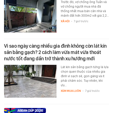
Trước đó, vợ chồng ông Tuấn và
vợ chồng người mua nhà đã
thống nhất mua bán căn nhà và
mảnh đất hơn 300m2 với giá 2,2…
XÃ HỘI
-
7 giờ trước
Vì sao ngày càng nhiều gia đình không còn lát kín
sân bằng gạch? 2 cách làm vừa mát vừa thoát
nước tốt đang dần trở thành xu hướng mới
Lát kín sân bằng gạch từng là lựa
chọn quen thuộc của nhiều gia
đình vì sạch sẽ, gọn gàng và ít
phải chăm sóc. Tuy nhiên, khi
ưu…
XEM MUA LUÔN
-
7 giờ trước