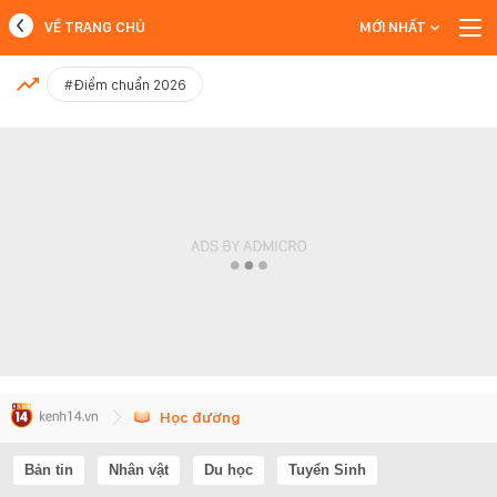
VỀ TRANG CHỦ
MỚI NHẤT
MỚI NHẤT
#Điểm chuẩn 2026
Xem thêm
Học đường
Bản tin
Nhân vật
Du học
Tuyển Sinh