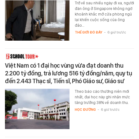
Trở về sau nhiều ngày đi xa, người
đàn ông ở Singapore không ngờ
khoảnh khắc mở cửa phòng ngủ
lại khiến cuộc sống của ông
đảo…
THẾ GIỚI ĐÓ ĐÂY
-
6 giờ trước
Việt Nam có 1 đại học vùng vừa đạt doanh thu
2.200 tỷ đồng, trả lương 516 tỷ đồng/năm, quy tụ
đến 2.443 Thạc sĩ, Tiến sĩ, Phó Giáo sư, Giáo sư
Theo báo cáo thường niên mới
nhất, đại học này ghi nhận mức
tăng trưởng 38% về doanh thu.
HỌC ĐƯỜNG
-
6 giờ trước