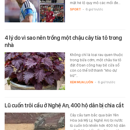
mật hé lộ quy mô các mối đe…
SPORT
-
6 giờ trước
4 lý do vì sao nên trồng một chậu cây tía tô trong
nhà
Không chỉ là loại rau quen thuộc
trong bữa cơm, một chậu tía tô
đặt ở ban công hay bệ cửa sổ
còn có thể trở thành “kho dự
trữ”…
XEM MUA LUÔN
-
6 giờ trước
Lũ cuốn trôi cầu ở Nghệ An, 400 hộ dân bị chia cắt
Cây cầu tạm bắc qua bản Yên
Hòa (xã Mỹ Lý, Nghệ An) bị nước
lũ cuốn trôi khiến hơn 400 hộ dân