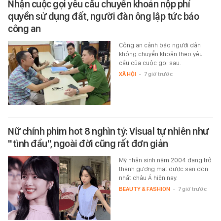
Nhận cuộc gọi yêu cầu chuyển khoản nộp phí
quyền sử dụng đất, người đàn ông lập tức báo
công an
Công an cảnh báo người dân
không chuyển khoản theo yêu
cầu của cuộc gọi sau.
XÃ HỘI
-
7 giờ trước
Nữ chính phim hot 8 nghìn tỷ: Visual tự nhiên như
"tình đầu", ngoài đời cũng rất đơn giản
Mỹ nhân sinh năm 2004 đang trở
thành gương mặt được săn đón
nhất châu Á hiện nay.
BEAUTY & FASHION
-
7 giờ trước