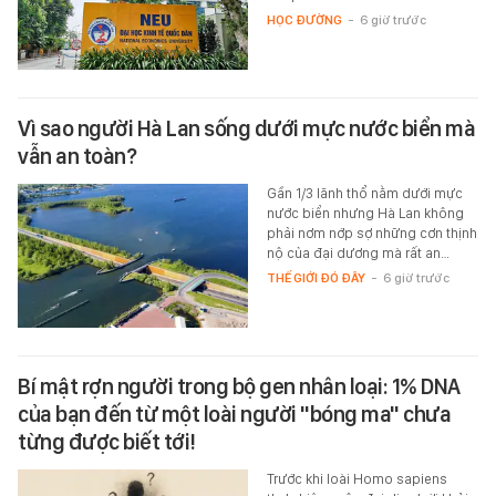
HỌC ĐƯỜNG
-
6 giờ trước
Vì sao người Hà Lan sống dưới mực nước biển mà
vẫn an toàn?
Gần 1/3 lãnh thổ nằm dưới mực
nước biển nhưng Hà Lan không
phải nơm nớp sợ những cơn thịnh
nộ của đại dương mà rất an…
THẾ GIỚI ĐÓ ĐÂY
-
6 giờ trước
Bí mật rợn người trong bộ gen nhân loại: 1% DNA
của bạn đến từ một loài người "bóng ma" chưa
từng được biết tới!
Trước khi loài Homo sapiens