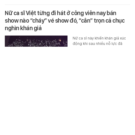
Nữ ca sĩ Việt từng đi hát ở công viên nay bán
show nào “cháy” vé show đó, “cân” trọn cả chục
nghìn khán giả
Nữ ca sĩ này khiến khán giả xúc
động khi sau nhiều nỗ lực đã
nhận được quả ngọt xứng đáng.
MUSIK
-
6 giờ trước
8 lợi ích sức khỏe của trái cam bạn chưa bao giờ
biết
Một ly nước ép cam cung cấp
cho chúng ta năng lượng, dinh
dưỡng và giá trị tinh thần, giúp
khám phá niềm đam mê và vẻ…
SỨC KHỎE
-
6 giờ trước