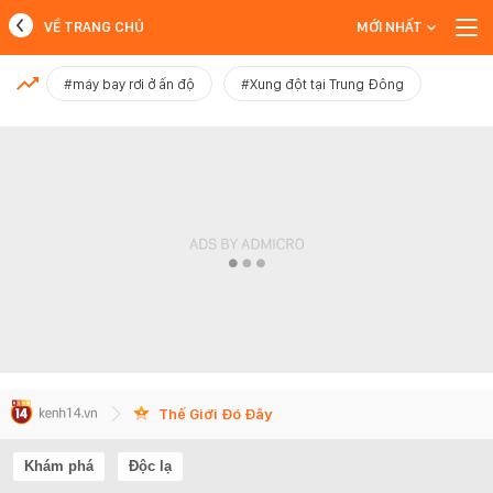
VỀ TRANG CHỦ
MỚI NHẤT
MỚI NHẤT
#máy bay rơi ở ấn độ
#Xung đột tại Trung Đông
Xem thêm
Thế Giới Đó Đây
Khám phá
Độc lạ