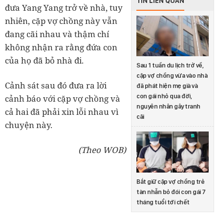
TIN LIÊN QUAN
đưa Yang Yang trở về nhà, tuy
nhiên, cặp vợ chồng này vẫn
đang cãi nhau và thậm chí
không nhận ra rằng đứa con
của họ đã bỏ nhà đi.
Sau 1 tuần du lịch trở về,
cặp vợ chồng vừa vào nhà
Cảnh sát sau đó đưa ra lời
đã phát hiện mẹ già và
con gái nhỏ qua đời,
cảnh báo với cặp vợ chồng và
nguyên nhân gây tranh
cả hai đã phải xin lỗi nhau vì
cãi
chuyện này.
(Theo WOB)
Bắt giữ cặp vợ chồng trẻ
tàn nhẫn bỏ đói con gái 7
tháng tuổi tới chết