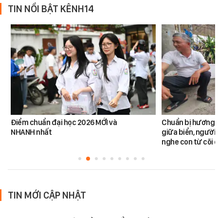
TIN NỔI BẬT KÊNH14
Điểm chuẩn đại học 2026 MỚI và
Chuẩn bị hương đ
NHANH nhất
giữa biển, người 
nghe con từ cõi c
TIN MỚI CẬP NHẬT