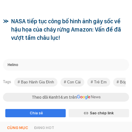
NASA tiếp tục công bố hình ảnh gây sốc về
hậu họa của cháy rừng Amazon: Vấn đề đã
vượt tầm châu lục!
Helino
Tags
Bạo Hành Gia Đình
Con Cái
Trẻ Em
Bóp C
Theo dõi Kenh14.vn trên
Chia sẻ
Sao chép link
CÙNG MỤC
ĐANG HOT