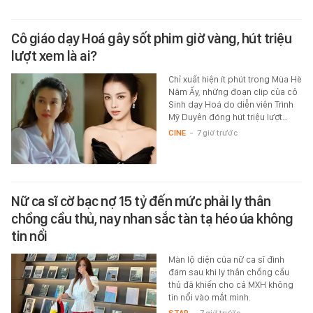
Cô giáo dạy Hoá gây sốt phim giờ vàng, hút triệu
lượt xem là ai?
Chỉ xuất hiện ít phút trong Mùa Hè
Năm Ấy, những đoạn clip của cô
Sinh dạy Hoá do diễn viên Trình
Mỹ Duyên đóng hút triệu lượt…
CINE
-
7 giờ trước
Nữ ca sĩ cờ bạc nợ 15 tỷ đến mức phải ly thân
chồng cầu thủ, nay nhan sắc tàn tạ héo úa không
tin nổi
Màn lộ diện của nữ ca sĩ đình
đám sau khi ly thân chồng cầu
thủ đã khiến cho cả MXH không
tin nổi vào mắt mình.
STAR
-
7 giờ trước