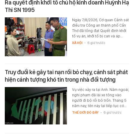
Ra quyết định khởi tố chủ hộ kinh doanh Huỳnh Hạ
Thi SN 1995
Ngày 7/8/2026, Cơ quan Cảnh sát
điều tra Công an thành phố Cần
Thơ đã tống đạt Quyết định khởi
tố vụ án, khởi tố bị can và áp…
XÃ HỘI
-
6 giờ trước
Truy đuổi kẻ gây tai nạn rồi bỏ chạy, cảnh sát phát
hiện cảnh tượng khó tin trong nhà đối tượng
Vụ việc xảy ra tại Anh. Năm ngoái,
nghi phạm đã lái xe tông vào
người đi bộ rồi bỏ trốn. Tháng 5
năm nay, tên này lại tiếp tục có…
THẾ GIỚI ĐÓ ĐÂY
-
6 giờ trước