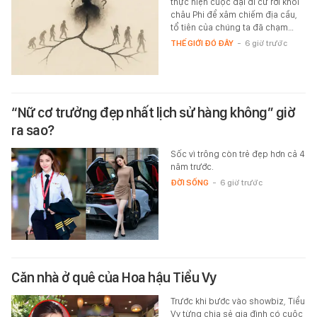
thực hiện cuộc đại di cư rời khỏi
châu Phi để xâm chiếm địa cầu,
tổ tiên của chúng ta đã chạm…
THẾ GIỚI ĐÓ ĐÂY
-
6 giờ trước
“Nữ cơ trưởng đẹp nhất lịch sử hàng không” giờ
ra sao?
Sốc vì trông còn trẻ đẹp hơn cả 4
năm trước.
ĐỜI SỐNG
-
6 giờ trước
Căn nhà ở quê của Hoa hậu Tiểu Vy
Trước khi bước vào showbiz, Tiểu
Vy từng chia sẻ gia đình có cuộc