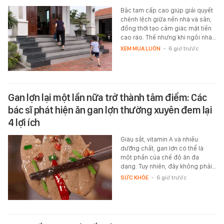
Bậc tam cấp cao giúp giải quyết
chênh lệch giữa nền nhà và sân,
đồng thời tạo cảm giác mặt tiền
cao ráo. Thế nhưng khi ngôi nhà…
XEM MUA LUÔN
-
6 giờ trước
Gan lợn lại một lần nữa trở thành tâm điểm: Các
bác sĩ phát hiện ăn gan lợn thường xuyên đem lại
4 lợi ích
Giàu sắt, vitamin A và nhiều
dưỡng chất, gan lợn có thể là
một phần của chế độ ăn đa
dạng. Tuy nhiên, đây không phải…
SỨC KHỎE
-
6 giờ trước