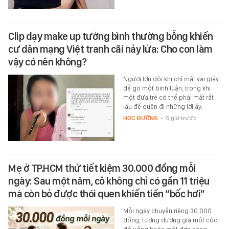
Clip dạy make up tưởng bình thường bỗng khiến
cư dân mạng Việt tranh cãi nảy lửa: Cho con làm
vậy có nên không?
Người lớn đôi khi chỉ mất vài giây
để gõ một bình luận, trong khi
một đứa trẻ có thể phải mất rất
lâu để quên đi những lời ấy.
HỌC ĐƯỜNG
-
5 giờ trước
Mẹ ở TP.HCM thử tiết kiệm 30.000 đồng mỗi
ngày: Sau một năm, cô không chỉ có gần 11 triệu
mà còn bỏ được thói quen khiến tiền “bốc hơi”
Mỗi ngày chuyển riêng 30.000
đồng, tương đương giá một cốc