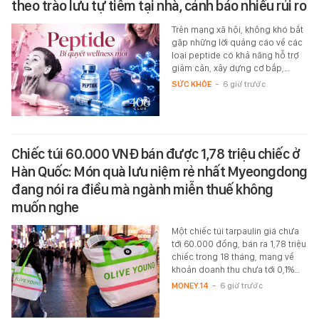
theo trào lưu tự tiêm tại nhà, cảnh báo nhiều rủi ro
Trên mạng xã hội, không khó bắt
gặp những lời quảng cáo về các
loại peptide có khả năng hỗ trợ
giảm cân, xây dựng cơ bắp,…
SỨC KHỎE
-
6 giờ trước
Chiếc túi 60.000 VNĐ bán được 1,78 triệu chiếc ở
Hàn Quốc: Món quà lưu niệm rẻ nhất Myeongdong
đang nói ra điều mà ngành miễn thuế không
muốn nghe
Một chiếc túi tarpaulin giá chưa
tới 60.000 đồng, bán ra 1,78 triệu
chiếc trong 18 tháng, mang về
khoản doanh thu chưa tới 0,1%…
MONEY.14
-
6 giờ trước