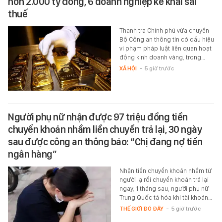
hơn 2.000 tỷ đồng, 6 doanh nghiệp kê khai sai
thuế
Thanh tra Chính phủ vừa chuyển
Bộ Công an thông tin có dấu hiệu
vi phạm pháp luật liên quan hoạt
động kinh doanh vàng, trong…
XÃ HỘI
-
5 giờ trước
Người phụ nữ nhận được 97 triệu đồng tiền
chuyển khoản nhầm liền chuyển trả lại, 30 ngày
sau được công an thông báo: “Chị đang nợ tiền
ngân hàng”
Nhận tiền chuyển khoản nhầm từ
người lạ rồi chuyển khoản trả lại
ngay, 1 tháng sau, người phụ nữ
Trung Quốc tá hỏa khi tài khoản…
THẾ GIỚI ĐÓ ĐÂY
-
5 giờ trước