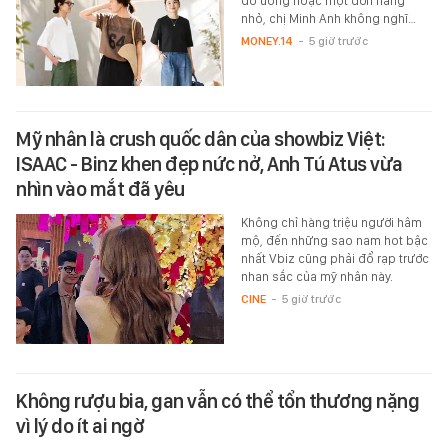
đồ uống hoặc một đơn hàng
nhỏ, chị Minh Anh không nghĩ…
MONEY.14
-
5 giờ trước
Mỹ nhân là crush quốc dân của showbiz Việt:
ISAAC - Binz khen đẹp nức nở, Anh Tú Atus vừa
nhìn vào mắt đã yêu
Không chỉ hàng triệu người hâm
mộ, đến những sao nam hot bậc
nhất Vbiz cũng phải đổ rạp trước
nhan sắc của mỹ nhân này.
CINE
-
5 giờ trước
Không rượu bia, gan vẫn có thể tổn thương nặng
vì lý do ít ai ngờ