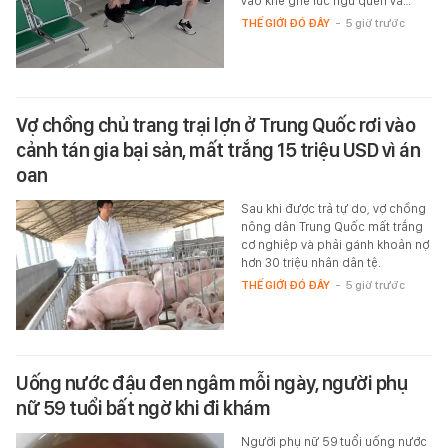
vào khe ghế lúc ngủ quên và…
THẾ GIỚI ĐÓ ĐÂY
-
5 giờ trước
Vợ chồng chủ trang trại lợn ở Trung Quốc rơi vào
cảnh tán gia bại sản, mất trắng 15 triệu USD vì án
oan
Sau khi được trả tự do, vợ chồng
nông dân Trung Quốc mất trắng
cơ nghiệp và phải gánh khoản nợ
hơn 30 triệu nhân dân tệ.
THẾ GIỚI ĐÓ ĐÂY
-
5 giờ trước
Uống nước đậu đen ngâm mỗi ngày, người phụ
nữ 59 tuổi bất ngờ khi đi khám
Người phụ nữ 59 tuổi uống nước