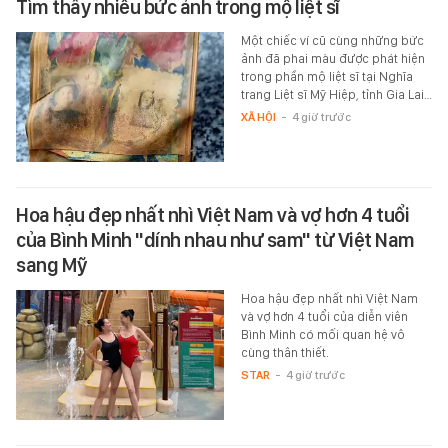
Tìm thấy nhiều bức ảnh trong mộ liệt sĩ
Một chiếc ví cũ cùng những bức
ảnh đã phai màu được phát hiện
trong phần mộ liệt sĩ tại Nghĩa
trang Liệt sĩ Mỹ Hiệp, tỉnh Gia Lai…
XÃ HỘI
-
4 giờ trước
Hoa hậu đẹp nhất nhì Việt Nam và vợ hơn 4 tuổi
của Bình Minh "dính nhau như sam" từ Việt Nam
sang Mỹ
Hoa hậu đẹp nhất nhì Việt Nam
và vợ hơn 4 tuổi của diễn viên
Bình Minh có mối quan hệ vô
cùng thân thiết.
STAR
-
4 giờ trước