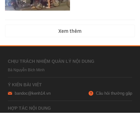
Xem thêm
CHỊU TRÁCH NHIỆM QUẢN LÝ NỘI DUNG
Bà Nguyễn Bích Minh
Ý KIẾN BÀI VIẾT
bandoc@kenh14.vn
Câu hỏi thường gặp
HỢP TÁC NỘI DUNG
marketing@kenh14.vn
024 7309 5555
HỖ TRỢ QUẢNG CÁO