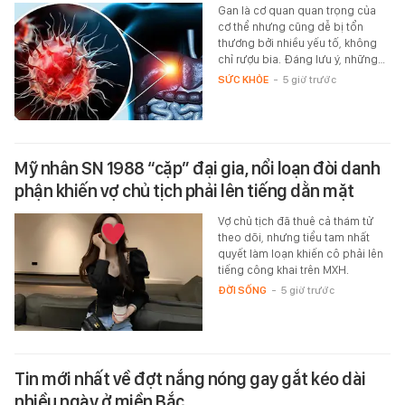
Gan là cơ quan quan trọng của
cơ thể nhưng cũng dễ bị tổn
thương bởi nhiều yếu tố, không
chỉ rượu bia. Đáng lưu ý, những…
SỨC KHỎE
-
5 giờ trước
Mỹ nhân SN 1988 “cặp” đại gia, nổi loạn đòi danh
phận khiến vợ chủ tịch phải lên tiếng dằn mặt
Vợ chủ tịch đã thuê cả thám tử
theo dõi, nhưng tiểu tam nhất
quyết làm loạn khiến cô phải lên
tiếng công khai trên MXH.
ĐỜI SỐNG
-
5 giờ trước
Tin mới nhất về đợt nắng nóng gay gắt kéo dài
nhiều ngày ở miền Bắc