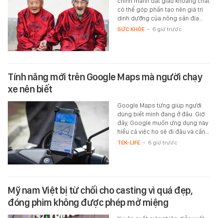
chính mảnh đất giàu khoáng chất
có thể góp phần tạo nên giá trị
dinh dưỡng của nông sản địa…
SỨC KHỎE
-
6 giờ trước
Tính năng mới trên Google Maps mà người chạy
xe nên biết
Google Maps từng giúp người
dùng biết mình đang ở đâu. Giờ
đây, Google muốn ứng dụng này
hiểu cả việc họ sẽ đi đâu và cần…
TEK-LIFE
-
6 giờ trước
Mỹ nam Việt bị từ chối cho casting vì quá đẹp,
đóng phim không được phép mở miệng