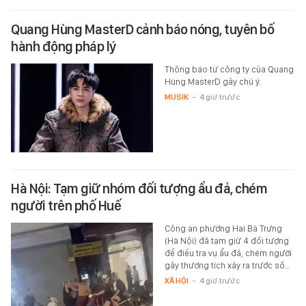
Quang Hùng MasterD cảnh báo nóng, tuyên bố
hành động pháp lý
Thông báo từ công ty của Quang
Hùng MasterD gây chú ý.
MUSIK
-
4 giờ trước
Hà Nội: Tạm giữ nhóm đối tượng ẩu đả, chém
người trên phố Huế
Công an phường Hai Bà Trưng
(Hà Nội) đã tạm giữ 4 đối tượng
để điều tra vụ ẩu đả, chém người
gây thương tích xảy ra trước số…
XÃ HỘI
-
4 giờ trước