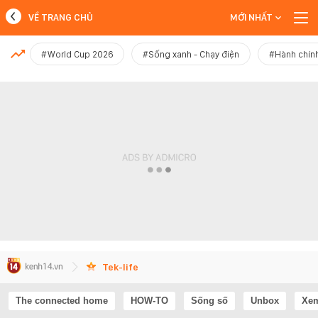
VỀ TRANG CHỦ
MỚI NHẤT
MỚI NHẤT
#World Cup 2026
#Sống xanh - Chạy điện
#Hành chính
Xem thêm
Tek-life
The connected home
HOW-TO
Sống số
Unbox
Xem