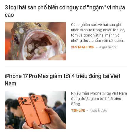
3 loại hải sản phổ biến có nguy cơ "ngậm" vi nhựa
cao
Các nghiên cứu về hải sản ghi
nhận vi nhựa trong nhiều loài cá,
tôm và động vật hai mảnh vỏ,
những thực phẩm vốn rất quen…
XEM MUA LUÔN
-
4 giờ trước
iPhone 17 Pro Max giảm tới 4 triệu đồng tại Việt
Nam
Nhiều mẫu iPhone 17 tại Việt Nam
đang được giảm từ 1-4,5 triệu
đồng.
TEK-LIFE
-
4 giờ trước