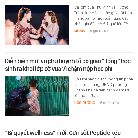
Cái ôm của Thu Minh và Hương
Tràm là khoảnh khắc gây sốt trên
mạng xã hội một tuần qua. Các
khán giả đã chờ đợi quá lâu để…
MUSIK
-
6 giờ trước
Diễn biến mới vụ phụ huynh tố cô giáo "tống" học
sinh ra khỏi lớp cờ vua vì chậm nộp học phí
Sau khi nhận được thông tin phản
ánh trên mạng, UBND phường
Thanh Khê đã tiến hành kiểm tra
lớp học cờ vua.
HỌC ĐƯỜNG
-
6 giờ trước
“Bí quyết wellness” mới: Cơn sốt Peptide kéo