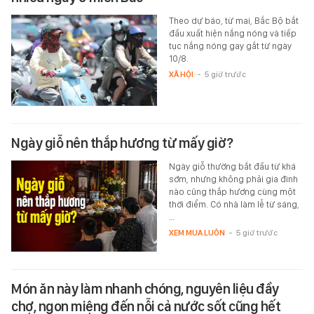
Theo dự báo, từ mai, Bắc Bộ bắt
đầu xuất hiện nắng nóng và tiếp
tục nắng nóng gay gắt từ ngày
10/8.
XÃ HỘI
-
5 giờ trước
Ngày giỗ nên thắp hương từ mấy giờ?
Ngày giỗ thường bắt đầu từ khá
sớm, nhưng không phải gia đình
nào cũng thắp hương cùng một
thời điểm. Có nhà làm lễ từ sáng,
…
XEM MUA LUÔN
-
5 giờ trước
Món ăn này làm nhanh chóng, nguyên liệu đầy
chợ, ngon miệng đến nỗi cả nước sốt cũng hết