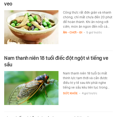
veo
Công thức rất đơn giản và nhanh
chóng, chỉ mất chưa đến 20 phút
để hoàn thành. Khi ăn nóng với
cơm, món ăn ngon đến nỗi cả…
ĂN - CHƠI - ĐI
-
5 giờ trước
Nam thanh niên 18 tuổi điếc đột ngột vì tiếng ve
sầu
Nam thanh niên 18 tuổi bị mất
thính lực tạm thời và cần được
điều trị y tế sau khi phải nghe
tiếng ve sầu kêu liên tục trong…
SỨC KHỎE
-
4 giờ trước