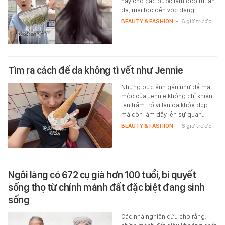
này cho các bước làm đẹp từ làn
da, mái tóc đến vóc dáng.
BEAUTY & FASHION
-
6 giờ trước
Tìm ra cách để da không tì vết như Jennie
Những bức ảnh gần như để mặt
mộc của Jennie không chỉ khiến
fan trầm trồ vì làn da khỏe đẹp
mà còn làm dấy lên sự quan…
BEAUTY & FASHION
-
6 giờ trước
Ngôi làng có 672 cụ già hơn 100 tuổi, bí quyết
sống thọ từ chính mảnh đất đặc biệt đang sinh
sống
Các nhà nghiên cứu cho rằng,