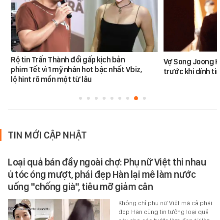
Rộ tin Trấn Thành đổi gấp kịch bản
Vợ Song Joong K
phim Tết vì 1 mỹ nhân hot bậc nhất Vbiz,
trước khi dính tin
lộ hint rõ mồn một từ lâu
TIN MỚI CẬP NHẬT
Loại quả bán đầy ngoài chợ: Phụ nữ Việt thi nhau
ủ tóc óng mượt, phái đẹp Hàn lại mê làm nước
uống "chống già", tiêu mỡ giảm cân
Không chỉ phụ nữ Việt mà cả phái
đẹp Hàn cũng tin tưởng loại quả