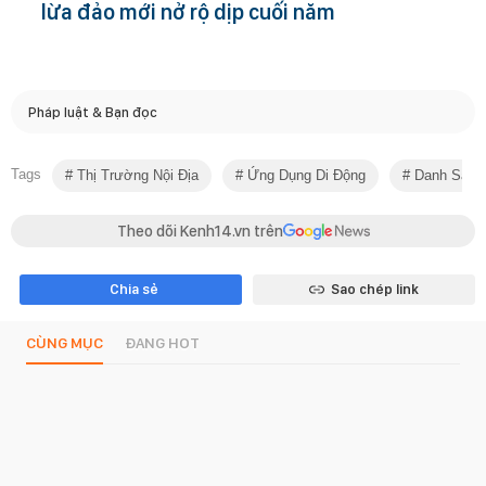
lừa đảo mới nở rộ dịp cuối năm
Pháp luật & Bạn đọc
Tags
Thị Trường Nội Địa
Ứng Dụng Di Động
Danh Sách
Theo dõi Kenh14.vn trên
Chia sẻ
Sao chép link
CÙNG MỤC
ĐANG HOT