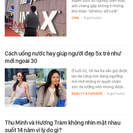
Xuyên suốt sự nghiệp diễn xuất,
anh chàng gặp không ít những
khó khăn "dở khóc dở cười".
CINE
-
6 giờ trước
Cách uống nước hay giúp người đẹp 5x trẻ như
mới ngoài 30
Ở tuổi 52, Oh Na Ra vẫn giữ được
làn da căng mịn đáng ngưỡng
mộ nhờ những bí quyết chăm
sóc da tưởng nhỏ nhưng được…
BEAUTY & FASHION
-
6 giờ trước
Thu Minh và Hương Tràm không nhìn mặt nhau
suốt 14 năm vì lý do gì?