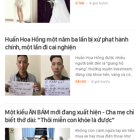
STAR
-
6 giờ trước
Huấn Hoa Hồng một năm ba lần bị xử phạt hành
chính, một lần đi cai nghiện
Huấn Hoa Hồng được nhiều
người biết đến là “giang hồ
mạng”, thường xuyên livestream,
đăng clip khoe tiền, vàng và có…
XÃ HỘI
-
6 giờ trước
Một kiểu ĂN BÁM mới đang xuất hiện - Cha mẹ chỉ
biết thở dài: "Thôi miễn con khỏe là được"
Không còn cảnh ngửa tay xin tiền
mua xe hay mua điện thoại như