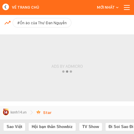
VỀ TRANG CHỦ
MỚI NHẤT
MỚI NHẤT
#Ồn ào của Thư Đan Nguyễn
Xem thêm
Star
Sao Việt
Hội bạn thân Showbiz
TV Show
Đi Soi Sao Đi