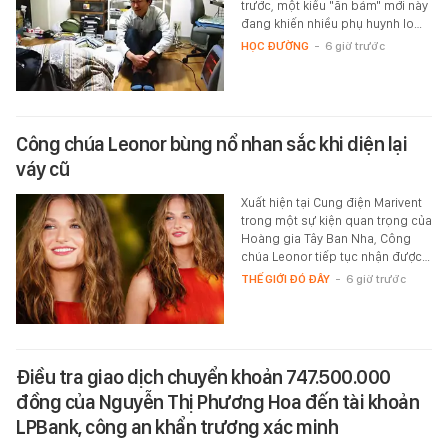
trước, một kiểu "ăn bám" mới này
đang khiến nhiều phụ huynh lo…
HỌC ĐƯỜNG
-
6 giờ trước
Công chúa Leonor bùng nổ nhan sắc khi diện lại
váy cũ
Xuất hiện tại Cung điện Marivent
trong một sự kiện quan trọng của
Hoàng gia Tây Ban Nha, Công
chúa Leonor tiếp tục nhận được…
THẾ GIỚI ĐÓ ĐÂY
-
6 giờ trước
Điều tra giao dịch chuyển khoản 747.500.000
đồng của Nguyễn Thị Phương Hoa đến tài khoản
LPBank, công an khẩn trương xác minh