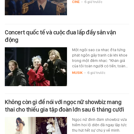
CINE
-
6 giờ trước
Concert quốc tế và cuộc đua lấp đầy sân vận
động
Một ngôi sao ca nhạc ở ta từng
phát ngôn gây tranh cãi khi khoe
trong một đêm nhạc: “Khán giả
của tôi toàn người có tiền, toàn…
MUSIK
-
6 giờ trước
Không còn gì để nói với ngọc nữ showbiz mang
thai cho thiếu gia tập đoàn lớn sau 6 tháng cưới
Ngọc nữ đình đám showbiz vừa
hiếm hoi lộ diện đã ngay lập tức
thu hút hết sự chú ý về mình.