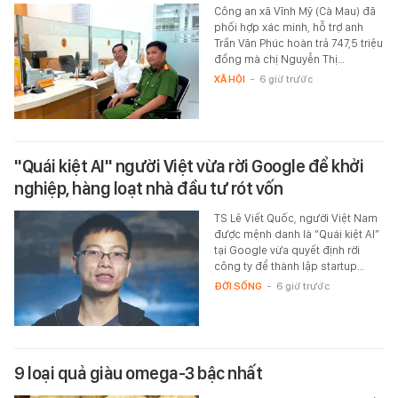
Công an xã Vĩnh Mỹ (Cà Mau) đã
phối hợp xác minh, hỗ trợ anh
Trần Văn Phúc hoàn trả 747,5 triệu
đồng mà chị Nguyễn Thị…
XÃ HỘI
-
6 giờ trước
"Quái kiệt AI" người Việt vừa rời Google để khởi
nghiệp, hàng loạt nhà đầu tư rót vốn
TS Lê Viết Quốc, người Việt Nam
được mệnh danh là “Quái kiệt AI”
tại Google vừa quyết định rời
công ty để thành lập startup…
ĐỜI SỐNG
-
6 giờ trước
9 loại quả giàu omega-3 bậc nhất