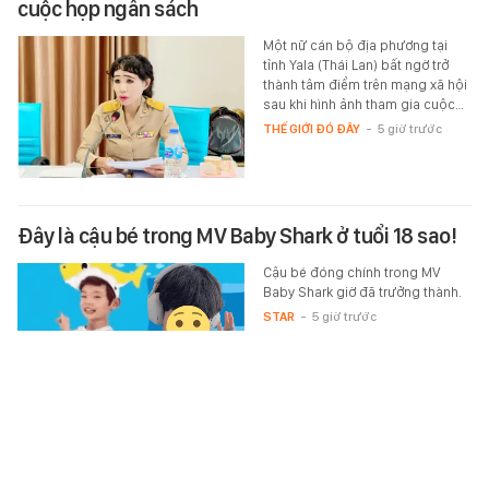
cuộc họp ngân sách
Một nữ cán bộ địa phương tại
tỉnh Yala (Thái Lan) bất ngờ trở
thành tâm điểm trên mạng xã hội
sau khi hình ảnh tham gia cuộc…
THẾ GIỚI ĐÓ ĐÂY
-
5 giờ trước
Đây là cậu bé trong MV Baby Shark ở tuổi 18 sao!
Cậu bé đóng chính trong MV
Baby Shark giờ đã trưởng thành.
STAR
-
5 giờ trước
Công an kiểm tra phòng trọ lúc 0 giờ 30 phút, bắt