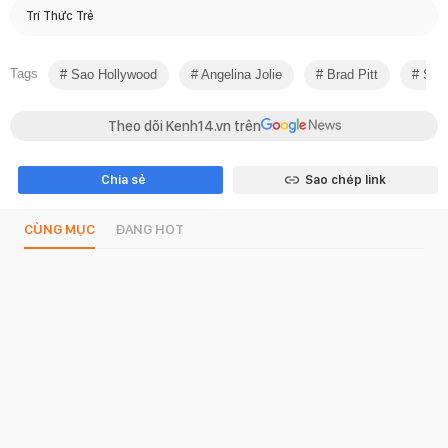
Trí Thức Trẻ
Tags
Sao Hollywood
Angelina Jolie
Brad Pitt
San
Theo dõi Kenh14.vn trên
Chia sẻ
Sao chép link
CÙNG MỤC
ĐANG HOT