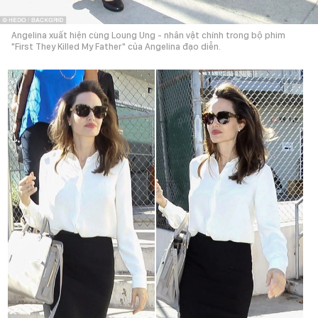
Angelina xuất hiện cùng Loung Ung - nhân vật chính trong bộ phim
"First They Killed My Father" của Angelina đạo diễn.