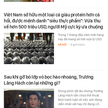
Việt Nam sở hữu một loại cá giàu protein hơn cá
hồi, được mệnh danh "siêu thực phẩm": Vừa thu
về hơn 500 triệu USD, người Mỹ cực kỳ ưa chuộng
Trong 7 tháng đầu năm mặt hàng
này đã mang về hơn nửa tỷ USD.
XÃ HỘI
-
6 giờ trước
Sau khi gỡ bỏ lớp vỏ bọc hào nhoáng, Trương
Lăng Hách còn lại những gì?
Đóng phim đã lâu nhưng Trương
Lăng Hách vẫn chưa thể thoát
khỏi tranh luận về việc anh đang
diễn nhân vật hay chỉ đang cố…