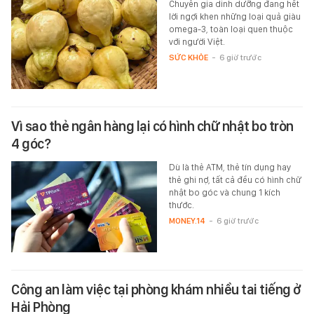
Chuyên gia dinh dưỡng đang hết
lời ngợi khen những loại quả giàu
omega-3, toàn loại quen thuộc
với người Việt.
SỨC KHỎE
-
6 giờ trước
Vì sao thẻ ngân hàng lại có hình chữ nhật bo tròn
4 góc?
Dù là thẻ ATM, thẻ tín dụng hay
thẻ ghi nợ, tất cả đều có hình chữ
nhật bo góc và chung 1 kích
thước.
MONEY.14
-
6 giờ trước
Công an làm việc tại phòng khám nhiều tai tiếng ở
Hải Phòng