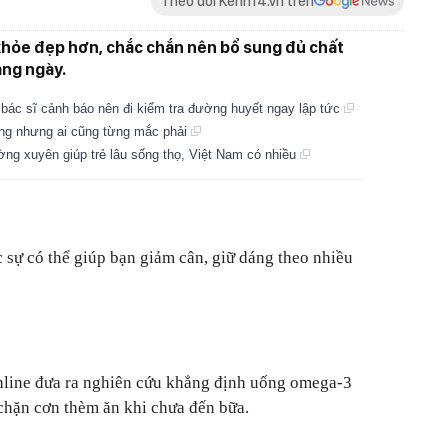
Theo dõi Kenh14.vn trên
hỏe đẹp hơn, chắc chắn nên bổ sung đủ chất
àng ngày.
 bác sĩ cảnh báo nên đi kiểm tra đường huyết ngay lập tức
ống nhưng ai cũng từng mắc phải
hường xuyên giúp trẻ lâu sống thọ, Việt Nam có nhiều
 sự có thể giúp bạn giảm cân, giữ dáng theo nhiều
thline đưa ra nghiên cứu khẳng định uống omega-3
chặn cơn thèm ăn khi chưa đến bữa.