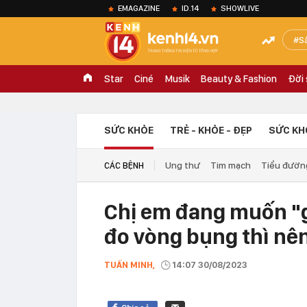
EMAGAZINE
ID.14
SHOWLIVE
S
Star
Ciné
Musik
Beauty & Fashion
Đời
SỨC KHỎE
TRẺ - KHỎE - ĐẸP
SỨC KH
Ung thư
Tim mạch
Tiểu đườn
CÁC BỆNH
Chị em đang muốn "g
đo vòng bụng thì nê
TUẤN MINH,
14:07 30/08/2023