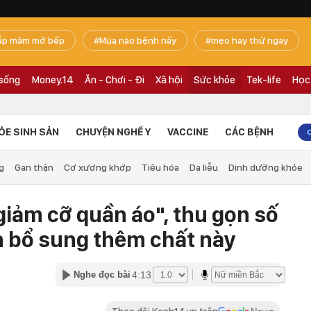
ắp mâm mở bếp
Mùa nào bệnh nấy
mẹo hay thử ngay
 sống
Money.14
Ăn - Chơi - Đi
Xã hội
Sức khỏe
Tek-life
Học
ỎE SINH SẢN
CHUYỆN NGHỀ Y
VACCINE
CÁC BỆNH
g
Gan thận
Cơ xương khớp
Tiêu hóa
Da liễu
Dinh dưỡng khỏe
iảm cỡ quần áo", thu gọn số
n bổ sung thêm chất này
4:13
Nghe đọc bài