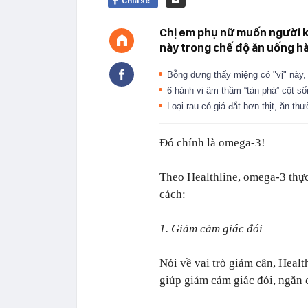
Chia sẻ
Chị em phụ nữ muốn người k
này trong chế độ ăn uống h
Bỗng dưng thấy miệng có "vị" này,
6 hành vi âm thầm “tàn phá” cột s
Loại rau có giá đắt hơn thịt, ăn t
Đó chính là omega-3!
Theo Healthline, omega-3 thực
cách:
1. Giảm cảm giác đói
Nói về vai trò giảm cân, Heal
giúp giảm cảm giác đói, ngăn 