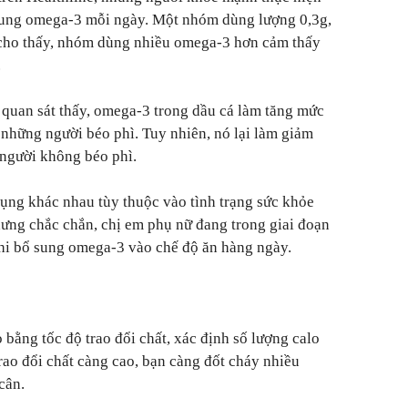
sung omega-3 mỗi ngày. Một nhóm dùng lượng 0,3g,
ả cho thấy, nhóm dùng nhiều omega-3 hơn cảm thấy
.
u quan sát thấy, omega-3 trong dầu cá làm tăng mức
những người béo phì. Tuy nhiên, nó lại làm giảm
người không béo phì.
ụng khác nhau tùy thuộc vào tình trạng sức khỏe
ưng chắc chắn, chị em phụ nữ đang trong giai đoạn
i bổ sung omega-3 vào chế độ ăn hàng ngày.
o bằng tốc độ trao đổi chất, xác định số lượng calo
rao đổi chất càng cao, bạn càng đốt cháy nhiều
cân.