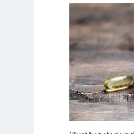
Một nghiên cứu nhỏ báo cáo r