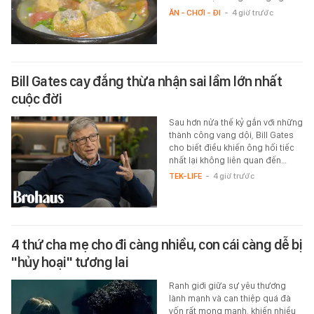
ĂN - CHƠI - ĐI
-
4 giờ trước
Bill Gates cay đắng thừa nhận sai lầm lớn nhất
cuộc đời
Sau hơn nửa thế kỷ gắn với những
thành công vang dội, Bill Gates
cho biết điều khiến ông hối tiếc
nhất lại không liên quan đến…
TEK-LIFE
-
4 giờ trước
4 thứ cha mẹ cho đi càng nhiều, con cái càng dễ bị
"hủy hoại" tương lai
Ranh giới giữa sự yêu thương
lành mạnh và can thiệp quá đà
vốn rất mong manh, khiến nhiều