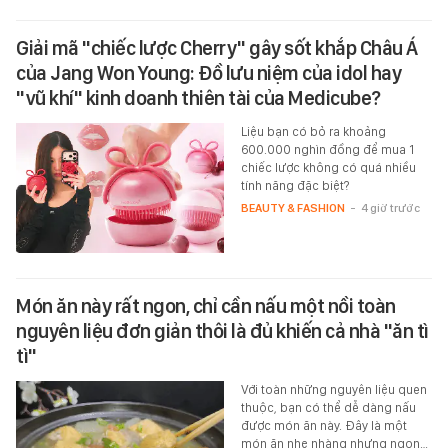
Giải mã "chiếc lược Cherry" gây sốt khắp Châu Á
của Jang Won Young: Đồ lưu niệm của idol hay
"vũ khí" kinh doanh thiên tài của Medicube?
Liệu bạn có bỏ ra khoảng
600.000 nghìn đồng để mua 1
chiếc lược không có quá nhiều
tính năng đặc biệt?
BEAUTY & FASHION
-
4 giờ trước
Món ăn này rất ngon, chỉ cần nấu một nồi toàn
nguyên liệu đơn giản thôi là đủ khiến cả nhà "ăn tì
tì"
Với toàn những nguyên liệu quen
thuộc, bạn có thể dễ dàng nấu
được món ăn này. Đây là một
món ăn nhẹ nhàng nhưng ngon…