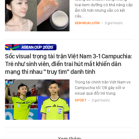
loại kem dưỡng có khả năng cấp
ẩm tốt hơn nhưng vẫn có kết
cấu…
XEM MUA LUÔN
-
3 giờ trước
Sốc visual trọng tài trận Việt Nam 3-1 Campuchia:
Trẻ như sinh viên, điển trai hút mắt khiến dân
mạng thi nhau "truy tìm" danh tính
Trọng tài chính trận Việt Nam vs
Campuchia tối 7/8 gây sốt vì
visual quá đỗi trẻ trung.
SPORT
-
3 giờ trước
Xem thêm