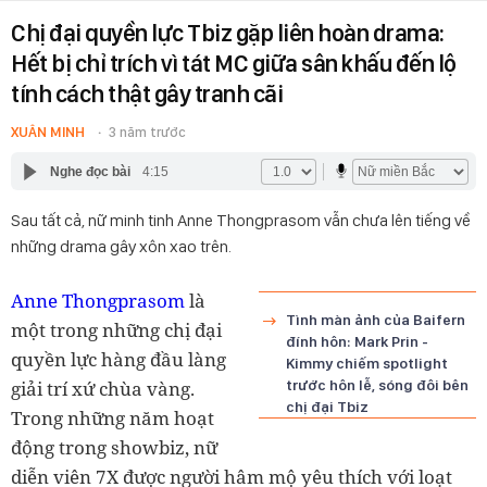
Chị đại quyền lực Tbiz gặp liên hoàn drama:
Hết bị chỉ trích vì tát MC giữa sân khấu đến lộ
tính cách thật gây tranh cãi
XUÂN MINH
3 năm trước
Nghe đọc bài
4:15
Sau tất cả, nữ minh tinh Anne Thongprasom vẫn chưa lên tiếng về
những drama gây xôn xao trên.
Anne Thongprasom
là
Tình màn ảnh của Baifern
một trong những chị đại
đính hôn: Mark Prin -
quyền lực hàng đầu làng
Kimmy chiếm spotlight
giải trí xứ chùa vàng.
trước hôn lễ, sóng đôi bên
chị đại Tbiz
Trong những năm hoạt
động trong showbiz, nữ
diễn viên 7X được người hâm mộ yêu thích với loạt