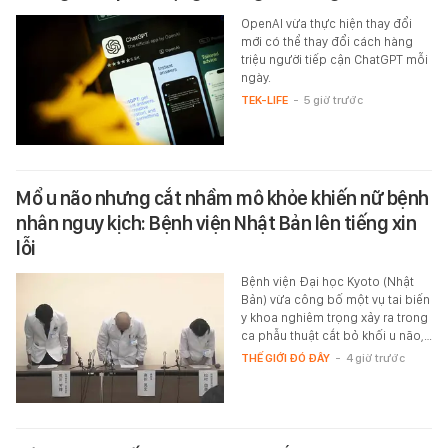
OpenAI vừa thực hiện thay đổi
mới có thể thay đổi cách hàng
triệu người tiếp cận ChatGPT mỗi
ngày.
TEK-LIFE
-
5 giờ trước
Mổ u não nhưng cắt nhầm mô khỏe khiến nữ bệnh
nhân nguy kịch: Bệnh viện Nhật Bản lên tiếng xin
lỗi
Bệnh viện Đại học Kyoto (Nhật
Bản) vừa công bố một vụ tai biến
y khoa nghiêm trọng xảy ra trong
ca phẫu thuật cắt bỏ khối u não,…
THẾ GIỚI ĐÓ ĐÂY
-
4 giờ trước