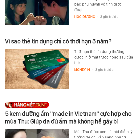
bậc phụ huynh vô tình tước
đoạt…
HỌC ĐƯỜNG
-
3 giờ trước
Vì sao thẻ tín dụng chỉ có thời hạn 5 năm?
Thời hạn thẻ tín dụng thường
được in ở mặt trước hoặc sau của
thẻ.
MONEY.14
-
3 giờ trước
5 kem dưỡng ẩm "made in Vietnam" cực hợp cho
mùa Thu: Giúp da đủ ẩm mà không hề gây bí
Mùa Thu được xem là thời điểm lý
tưởng để chuyển sang những