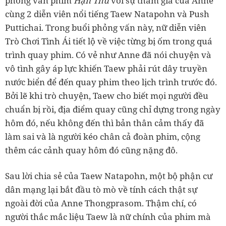
phỏng vấn phim
Hận Thù
với sự tham gia của Anne
cùng 2 diễn viên nổi tiếng Taew Natapohn và Push
Puttichai. Trong buổi phỏng vấn này, nữ diễn viên
Trò Chơi Tình Ái tiết lộ về việc từng bị ốm trong quá
trình quay phim. Có vẻ như Anne đã nói chuyện và
vô tình gây áp lực khiến Taew phải rút dây truyền
nước biển để đến quay phim theo lịch trình trước đó.
Bởi lẽ khi trò chuyện, Taew cho biết mọi người đều
chuẩn bị rồi, địa điểm quay cũng chỉ dựng trong ngày
hôm đó, nếu không đến thì bản thân cảm thấy đã
làm sai và là người kéo chân cả đoàn phim, cộng
thêm các cảnh quay hôm đó cũng nặng đô.
Sau lời chia sẻ của Taew Natapohn, một bộ phận cư
dân mạng lại bắt đầu tò mò về tính cách thật sự
ngoài đời của Anne Thongprasom. Thậm chí, có
người thắc mắc liệu Taew là nữ chính của phim mà