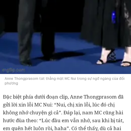
Anne Thongprasom tát thẳng mặt MC Nui trong sự ngỡ ngàng của đối
phương
Đặc biệt phía dưới đoạn clip, Anne Thongprasom đã
gửi lời xin lỗi MC Nui: “Nui, chị xin lỗi, lúc đó chị
không nhớ chuyện gì cả”. Đáp lại, nam MC cũng hài
hước đùa theo: “Lúc đầu em vẫn nhớ, sau khi bị tát,
em quên hết luôn rồi, haha”. Có thể thấy, dù cả hai