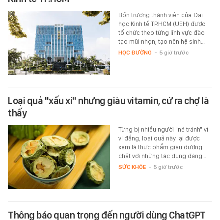
Bốn trường thành viên của Đại
học Kinh tế TP.HCM (UEH) được
tổ chức theo từng lĩnh vực đào
tạo mũi nhọn, tạo nên hệ sinh…
HỌC ĐƯỜNG
-
5 giờ trước
Loại quả "xấu xí" nhưng giàu vitamin, cứ ra chợ là
thấy
Từng bị nhiều người "né tránh" vì
vị đắng, loại quả này lại được
xem là thực phẩm giàu dưỡng
chất với những tác dụng đáng…
SỨC KHỎE
-
5 giờ trước
Thông báo quan trọng đến người dùng ChatGPT