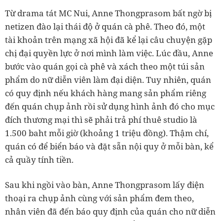
Từ drama tát MC Nui, Anne Thongprasom bất ngờ bị
netizen đào lại thái độ ở quán cà phê. Theo đó, một
tài khoản trên mạng xã hội đã kể lại câu chuyện gặp
chị đại quyền lực ở nơi mình làm việc. Lúc đầu, Anne
bước vào quán gọi cà phê và xách theo một túi sản
phẩm do nữ diễn viên làm đại diện. Tuy nhiên, quán
có quy định nếu khách hàng mang sản phẩm riêng
đến quán chụp ảnh rồi sử dụng hình ảnh đó cho mục
đích thương mại thì sẽ phải trả phí thuê studio là
1.500 baht mỗi giờ (khoảng 1 triệu đồng). Thậm chí,
quán có để biển báo và đặt sẵn nội quy ở mỗi bàn, kể
cả quầy tính tiền.
Sau khi ngồi vào bàn, Anne Thongprasom lấy điện
thoại ra chụp ảnh cùng với sản phẩm đem theo,
nhân viên đã đến báo quy định của quán cho nữ diễn