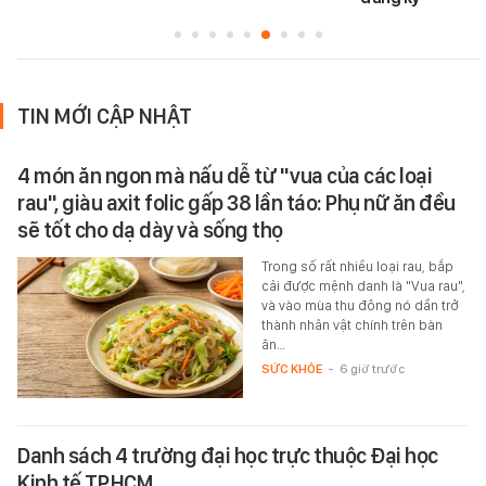
TIN MỚI CẬP NHẬT
4 món ăn ngon mà nấu dễ từ "vua của các loại
rau", giàu axit folic gấp 38 lần táo: Phụ nữ ăn đều
sẽ tốt cho dạ dày và sống thọ
Trong số rất nhiều loại rau, bắp
cải được mệnh danh là "Vua rau",
và vào mùa thu đông nó dần trở
thành nhân vật chính trên bàn
ăn…
SỨC KHỎE
-
6 giờ trước
Danh sách 4 trường đại học trực thuộc Đại học
Kinh tế TP.HCM