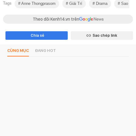
Tags
Anne Thongprasom
Giải Trí
Drama
Sao Thá
Theo dõi Kenh14.vn trên
Chia sẻ
Sao chép link
CÙNG MỤC
ĐANG HOT