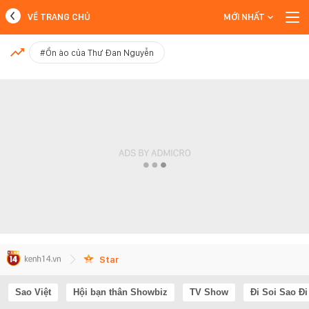
VỀ TRANG CHỦ
MỚI NHẤT
MỚI NHẤT
#Ồn ào của Thư Đan Nguyễn
Xem thêm
Star
Sao Việt
Hội bạn thân Showbiz
TV Show
Đi Soi Sao Đi