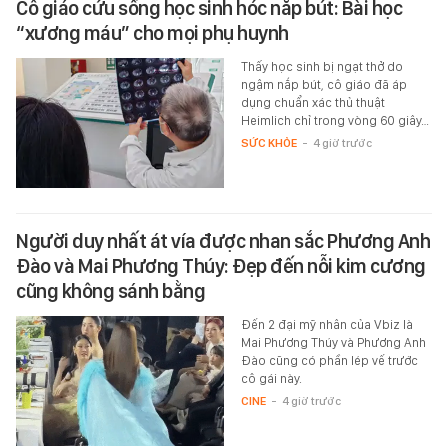
Cô giáo cứu sống học sinh hóc nắp bút: Bài học
“xương máu” cho mọi phụ huynh
Thấy học sinh bị ngạt thở do
ngậm nắp bút, cô giáo đã áp
dụng chuẩn xác thủ thuật
Heimlich chỉ trong vòng 60 giây…
SỨC KHỎE
-
4 giờ trước
Người duy nhất át vía được nhan sắc Phương Anh
Đào và Mai Phương Thúy: Đẹp đến nỗi kim cương
cũng không sánh bằng
Đến 2 đại mỹ nhân của Vbiz là
Mai Phương Thúy và Phương Anh
Đào cũng có phần lép vế trước
cô gái này.
CINE
-
4 giờ trước