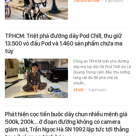
THẾ GIỚI ĐÓ ĐÂY
-
6 giờ trước
TP.HCM: Triệt phá đường dây Pod Chill, thu giữ
13.500 vỏ đầu Pod và 1.460 sản phẩm chứa ma
túy
Công an TP.HCM triệt phá đường
dây ma túy đội lốt Pod Chill do Lê
Quang Trọng cầm đầu, thu lượng
tang vật đủ để pha chế và
chuẩn…
XÃ HỘI
-
5 giờ trước
Phát hiện cọc tiền buộc dây chun nhiều mệnh giá
500k, 200k… ở đoạn đường không có camera
giám sát, Trần Ngọc Hà SN 1992 lập tức tới thẳng