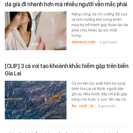
da già đi nhanh hơn mà nhiều người vẫn mắc phải
Nắng nóng, tia UV cường độ cao
và môi trường khô nóng khiến
mùa hè trở thành giai đoạn làn da
phải chịu nhiều áp lực nhất
trong…
XEM MUA LUÔN
-
5 giờ trước
[CLIP] 3 cá voi tạo khoảnh khắc hiếm gặp trên biển
Gia Lai
Cá voi liên tục xuất hiện tại vùng
biển Gia Lai và được người dân
ghi lại. Nếu trước đây chỉ bắt gặp
từng con hoặc 2 con, lần này cả…
ĂN - CHƠI - ĐI
-
5 giờ trước