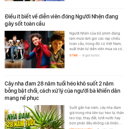
Điều ít biết về diễn viên đóng Người Nhện đang
gây sốt toàn cầu
Người Nhện của bộ phim đang
làm mưa làm gió các rạp chiếu
toàn cầu, trong đó có Việt Nam,
xuất thân từ diễn viên múa và có…
STAR
-
6 giờ trước
Cây nha đam 28 năm tuổi héo khô suốt 2 năm
bỗng bật chồi, cách xử lý của người bà khiến dân
mạng nể phục
Suốt gần hai năm, cây nha đam
già trong nhà liên tục héo lá, thân
teo tóp, thay đất, tưới nước hay
bón phân đều không cải thiện.…