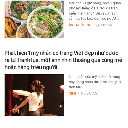
Mới hơn 10 giờ sáng, nhiều quán
phở nổi tiếng ở Hà Nội đã treo
biển "hết hàng". Dù vậy, khách
vẫn lục tục kéo đến, có người…
ĂN - CHƠI - ĐI
-
6 giờ trước
Phát hiện 1 mỹ nhân cổ trang Việt đẹp như bước
ra từ tranh lụa, một ánh nhìn thoáng qua cũng mê
hoặc hàng triệu người
Nhan sắc của mỹ nhân cổ trang
này đang nhận được sự chú ý lớn
trên MXH.
CINE
-
6 giờ trước