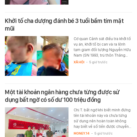
Khởi tố cha dượng đánh bé 3 tuổi bầm tím mặt
mũi
Cơ quan Cảnh sát điều tra khởi tố
vụ án, khởi tố bị can và ra lệnh
tạm giam đối tượng Nguyễn Hữu
Nam (SN 1993, trú thôn Thăng…
XÃ HỘI
-
5 giờ trước
Một tài khoản ngân hàng chưa từng được sử
dụng bất ngờ có số dư 100 triệu đồng
Chị T. bất ngờ khi biết mình đứng
tên tài khoản này và chưa từng
sử dụng nên hoàn toàn không
hay biết về số tiền được chuyển…
MONEY.14
-
5 giờ trước