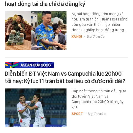
hoạt động tại địa chỉ đã đăng ký
Ngoài hoạt động trên mạng xã
hội, làm từ thiện, Huấn Hoa Hồng
còn góp vốn thành lập nhiều
doanh nghiệp hoạt động trong…
XÃ HỘI
-
6 giờ trước
Diễn biến ĐT Việt Nam vs Campuchia lúc 20h00
tối nay: Kỷ lục 11 trận bất bại liệu có được nối dài?
Cập nhật thông tin trận đấu giữa
đội tuyển Việt Nam và
Campuchia lúc 20h00 tối ngày
7/8.
SPORT
-
6 giờ trước