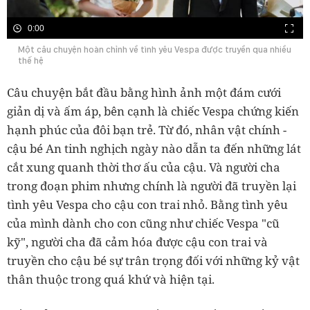
0:00
Một câu chuyện hoàn chỉnh về tình yêu Vespa được truyền qua nhiều
thế hệ
Câu chuyện bắt đầu bằng hình ảnh một đám cưới
giản dị và ấm áp, bên cạnh là chiếc Vespa chứng kiến
hạnh phúc của đôi bạn trẻ. Từ đó, nhân vật chính -
cậu bé An tinh nghịch ngày nào dẫn ta đến những lát
cắt xung quanh thời thơ ấu của cậu. Và người cha
trong đoạn phim nhưng chính là người đã truyền lại
tình yêu Vespa cho cậu con trai nhỏ. Bằng tình yêu
của mình dành cho con cũng như chiếc Vespa "cũ
kỹ", người cha đã cảm hóa được cậu con trai và
truyền cho cậu bé sự trân trọng đối với những kỷ vật
thân thuộc trong quá khứ và hiện tại.