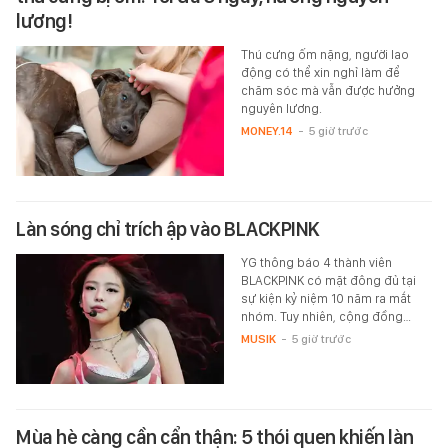
lương!
Thú cưng ốm nặng, người lao
động có thể xin nghỉ làm để
chăm sóc mà vẫn được hưởng
nguyên lương.
MONEY.14
-
5 giờ trước
Làn sóng chỉ trích ập vào BLACKPINK
YG thông báo 4 thành viên
BLACKPINK có mặt đông đủ tại
sự kiện kỷ niệm 10 năm ra mắt
nhóm. Tuy nhiên, cộng đồng…
MUSIK
-
5 giờ trước
Mùa hè càng cần cẩn thận: 5 thói quen khiến làn