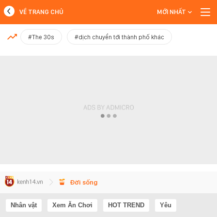
VỀ TRANG CHỦ
MỚI NHẤT
MỚI NHẤT
#The 30s
#dịch chuyển tới thành phố khác
Xem thêm
Đời sống
Nhân vật
Xem Ăn Chơi
HOT TREND
Yêu