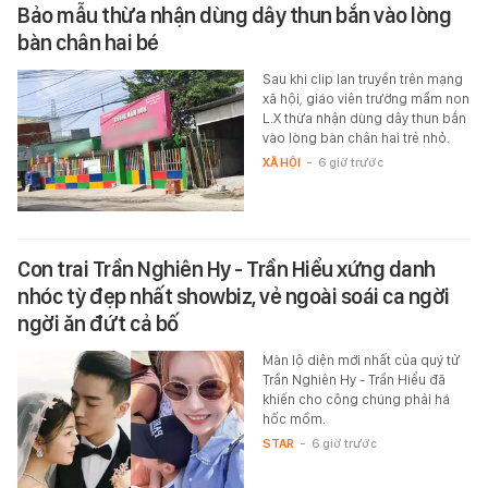
Bảo mẫu thừa nhận dùng dây thun bắn vào lòng
bàn chân hai bé
Sau khi clip lan truyền trên mạng
xã hội, giáo viên trường mầm non
L.X thừa nhận dùng dây thun bắn
vào lòng bàn chân hai trẻ nhỏ.
XÃ HỘI
-
6 giờ trước
Con trai Trần Nghiên Hy - Trần Hiểu xứng danh
nhóc tỳ đẹp nhất showbiz, vẻ ngoài soái ca ngời
ngời ăn đứt cả bố
Màn lộ diện mới nhất của quý tử
Trần Nghiên Hy - Trần Hiểu đã
khiến cho công chúng phải há
hốc mồm.
STAR
-
6 giờ trước