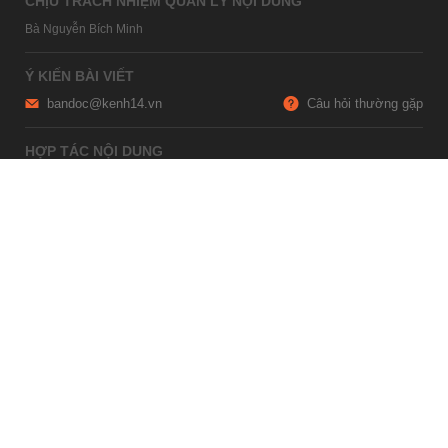
CHỊU TRÁCH NHIỆM QUẢN LÝ NỘI DUNG
Bà Nguyễn Bích Minh
Ý KIẾN BÀI VIẾT
bandoc@kenh14.vn
Câu hỏi thường gặp
HỢP TÁC NỘI DUNG
marketing@kenh14.vn
024 7309 5555
HỖ TRỢ QUẢNG CÁO
giaitrixahoi@admicro.vn
02473007108
TRỤ SỞ HÀ NỘI
Tầng 21, Tòa nhà Center Building, Hapulico Complex, Số 01, phố
Nguyễn Huy Tưởng, phường Thanh Xuân, thành phố Hà Nội
TRỤ SỞ TP.HỒ CHÍ MINH