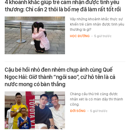
4 khoảnh khắc giúp trẻ cảm nhận được tình yêu
thương: Chỉ cần 2 thôi là bố mẹ đã làm rất tốt rồi
Vậy những khoảnh khắc thực sự
khiến trẻ cảm nhận được tình yêu
thương là gì?
HỌC ĐƯỜNG
-
5 giờ trước
Cậu bé hồi nhỏ đen nhẻm chụp ảnh cùng Quế
Ngọc Hải: Giờ thành “ngôi sao”, cứ hô tên là cả
nước mong có bàn thắng
Chàng cầu thủ trẻ cũng được
nhận xét là có màn dậy thì thành
công.
ĐỜI SỐNG
-
5 giờ trước