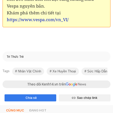
Vespa nguyên bản.
Khám phá thêm chi tiết tại
https://www.vespa.com/vn_VI/
Trí Thức Trẻ
Tags
Nhân Vật Chính
Xe Huyền Thoại
Sức Hấp Dẫn
Theo dõi Kenh14.vn trên
Chia sẻ
Sao chép link
CÙNG MỤC
ĐANG HOT