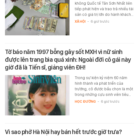
không Quốc tế Tân Sơn Nhất liên
tiếp phát hiện và trao trả nhiều tài
sản có giá trị lớn do hành khách…
XÃ HỘI
-
6 giờ trước
Tờ báo năm 1997 bỗng gây sốt MXH vì nữ sinh
được lên trang bìa quá xinh: Ngoài đời cô gái này
giờ đã là Tiến sĩ, giảng viên ĐH!
Trong sự kiện kỷ niệm 60 năm
hình thành và phát triển của
trường, cô được bầu chọn là một
trong những cựu sinh viên tiêu…
HỌC ĐƯỜNG
-
6 giờ trước
Vì sao phở Hà Nội hay bán hết trước giờ trưa?