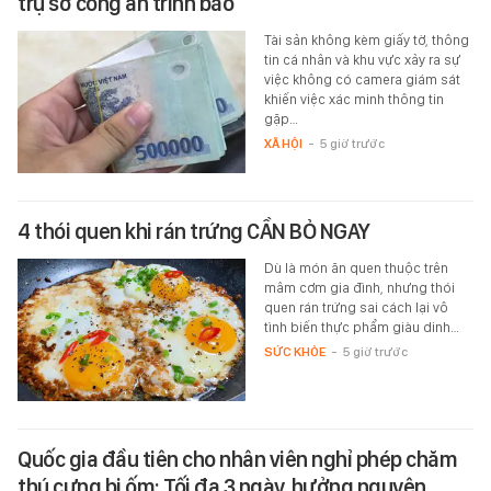
trụ sở công an trình báo
Tài sản không kèm giấy tờ, thông
tin cá nhân và khu vực xảy ra sự
việc không có camera giám sát
khiến việc xác minh thông tin
gặp…
XÃ HỘI
-
5 giờ trước
4 thói quen khi rán trứng CẦN BỎ NGAY
Dù là món ăn quen thuộc trên
mâm cơm gia đình, nhưng thói
quen rán trứng sai cách lại vô
tình biến thực phẩm giàu dinh…
SỨC KHỎE
-
5 giờ trước
Quốc gia đầu tiên cho nhân viên nghỉ phép chăm
thú cưng bị ốm: Tối đa 3 ngày, hưởng nguyên