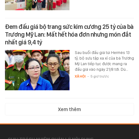
Đem đấu giá bộ trang sức kim cương 25 tỷ của bà
Trương Mỹ Lan: Mất hết hóa đơn nhưng món đắt
nhất giá 9,4 tỷ
Sau buổi đấu giá túi Hermès 13
tỷ, bộ sưu tập xa xỉ của bà Trương
Mỹ Lan tiếp tục được mang ra
đấu giá vào ngày 21/8 tới. Dù…
XÃ HỘI
-
5 giờ trước
Xem thêm