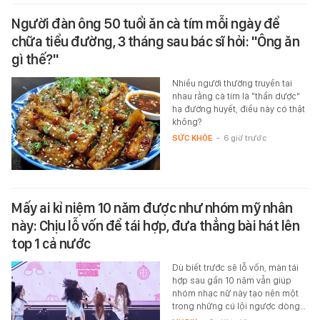
Người đàn ông 50 tuổi ăn cà tím mỗi ngày để
chữa tiểu đường, 3 tháng sau bác sĩ hỏi: "Ông ăn
gì thế?"
Nhiều người thường truyền tai
nhau rằng cà tím là "thần dược"
hạ đường huyết, điều này có thật
không?
SỨC KHỎE
-
6 giờ trước
Mấy ai kỉ niệm 10 năm được như nhóm mỹ nhân
này: Chịu lỗ vốn để tái hợp, đưa thẳng bài hát lên
top 1 cả nước
Dù biết trước sẽ lỗ vốn, màn tái
hợp sau gần 10 năm vẫn giúp
nhóm nhạc nữ này tạo nên một
trong những cú lội ngược dòng…