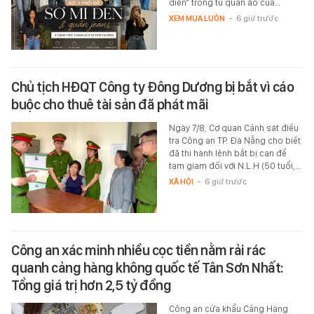
điển" trong tủ quần áo của…
XEM MUA LUÔN
-
6 giờ trước
Chủ tịch HĐQT Công ty Đông Dương bị bắt vì cáo
buộc cho thuê tài sản đã phát mãi
Ngày 7/8, Cơ quan Cảnh sát điều
tra Công an TP. Đà Nẵng cho biết
đã thi hành lệnh bắt bị can để
tạm giam đối với N.L.H (50 tuổi,…
XÃ HỘI
-
6 giờ trước
Công an xác minh nhiều cọc tiền nằm rải rác
quanh cảng hàng không quốc tế Tân Sơn Nhất:
Tổng giá trị hơn 2,5 tỷ đồng
Công an cửa khẩu Cảng Hàng