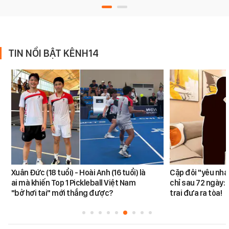
TIN NỔI BẬT KÊNH14
Xuân Đức (18 tuổi) - Hoài Anh (16 tuổi) là
Cặp đôi "yêu nha
ai mà khiến Top 1 Pickleball Việt Nam
chỉ sau 72 ngày: 
"bở hơi tai" mới thắng được?
trai đưa ra tòa!