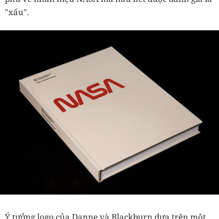
"xấu".
Ý tưởng logo của Danne và Blackburn dựa trên một