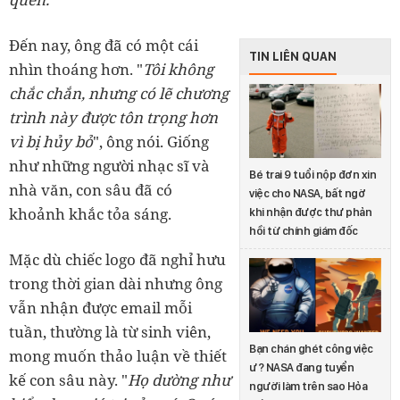
Đến nay, ông đã có một cái
TIN LIÊN QUAN
nhìn thoáng hơn. "
Tôi không
chắc chắn, nhưng có lẽ chương
trình này được tôn trọng hơn
vì bị hủy bỏ
", ông nói. Giống
như những người nhạc sĩ và
Bé trai 9 tuổi nộp đơn xin
nhà văn, con sâu đã có
việc cho NASA, bất ngờ
khoảnh khắc tỏa sáng.
khi nhận được thư phản
hồi từ chính giám đốc
Mặc dù chiếc logo đã nghỉ hưu
trong thời gian dài nhưng ông
vẫn nhận được email mỗi
tuần, thường là từ sinh viên,
Bạn chán ghét công việc
mong muốn thảo luận về thiết
ư? NASA đang tuyển
kế con sâu này. "
Họ dường như
người làm trên sao Hỏa