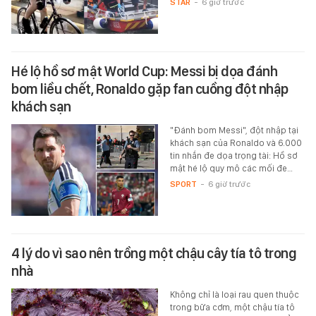
STAR
-
6 giờ trước
Hé lộ hồ sơ mật World Cup: Messi bị dọa đánh
bom liều chết, Ronaldo gặp fan cuồng đột nhập
khách sạn
"Đánh bom Messi", đột nhập tại
khách sạn của Ronaldo và 6.000
tin nhắn đe dọa trọng tài: Hồ sơ
mật hé lộ quy mô các mối đe…
SPORT
-
6 giờ trước
4 lý do vì sao nên trồng một chậu cây tía tô trong
nhà
Không chỉ là loại rau quen thuộc
trong bữa cơm, một chậu tía tô