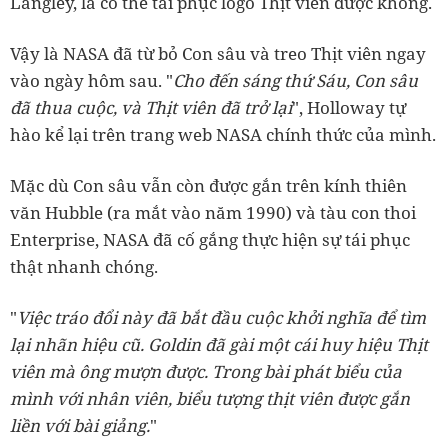
Langley, là có thể tái phục logo Thịt viên được không.
Vậy là NASA đã từ bỏ Con sâu và treo Thịt viên ngay
vào ngày hôm sau. "
Cho đến sáng thứ Sáu, Con sâu
đã thua cuộc, và Thịt viên đã trở lại
", Holloway tự
hào kể lại trên trang web NASA chính thức của mình.
Mặc dù Con sâu vẫn còn được gắn trên kính thiên
văn Hubble (ra mắt vào năm 1990) và tàu con thoi
Enterprise, NASA đã cố gắng thực hiện sự tái phục
thật nhanh chóng.
"
Việc tráo đổi này đã bắt đầu cuộc khởi nghĩa để tìm
lại nhãn hiệu cũ. Goldin đã gài một cái huy hiệu Thịt
viên mà ông mượn được. Trong bài phát biểu của
mình với nhân viên, biểu tượng thịt viên được gắn
liền với bài giảng.
"