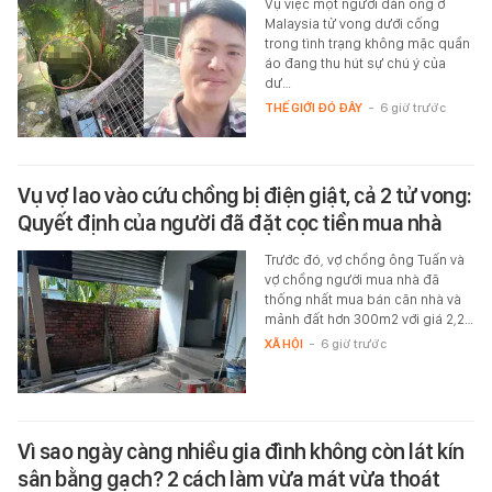
Vụ việc một người đàn ông ở
Malaysia tử vong dưới cống
trong tình trạng không mặc quần
áo đang thu hút sự chú ý của
dư…
THẾ GIỚI ĐÓ ĐÂY
-
6 giờ trước
Vụ vợ lao vào cứu chồng bị điện giật, cả 2 tử vong:
Quyết định của người đã đặt cọc tiền mua nhà
Trước đó, vợ chồng ông Tuấn và
vợ chồng người mua nhà đã
thống nhất mua bán căn nhà và
mảnh đất hơn 300m2 với giá 2,2…
XÃ HỘI
-
6 giờ trước
Vì sao ngày càng nhiều gia đình không còn lát kín
sân bằng gạch? 2 cách làm vừa mát vừa thoát