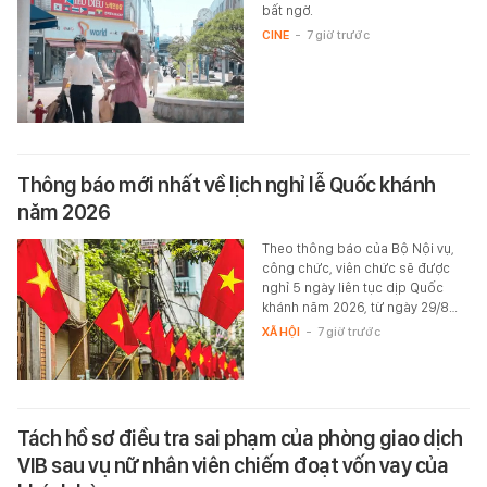
bất ngờ.
CINE
-
7 giờ trước
Thông báo mới nhất về lịch nghỉ lễ Quốc khánh
năm 2026
Theo thông báo của Bộ Nội vụ,
công chức, viên chức sẽ được
nghỉ 5 ngày liên tục dịp Quốc
khánh năm 2026, từ ngày 29/8…
XÃ HỘI
-
7 giờ trước
Tách hồ sơ điều tra sai phạm của phòng giao dịch
VIB sau vụ nữ nhân viên chiếm đoạt vốn vay của