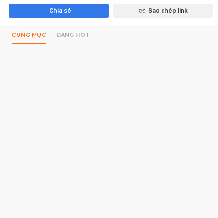
Chia sẻ
Sao chép link
CÙNG MỤC
ĐANG HOT