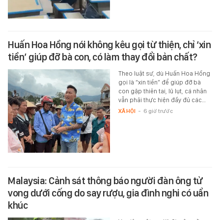
Huấn Hoa Hồng nói không kêu gọi từ thiện, chỉ ‘xin
tiền’ giúp đỡ bà con, có làm thay đổi bản chất?
Theo luật sư, dù Huấn Hoa Hồng
gọi là “xin tiền” để giúp đỡ bà
con gặp thiên tai, lũ lụt, cá nhân
vẫn phải thực hiện đầy đủ các…
XÃ HỘI
-
6 giờ trước
Malaysia: Cảnh sát thông báo người đàn ông tử
vong dưới cống do say rượu, gia đình nghi có uẩn
khúc