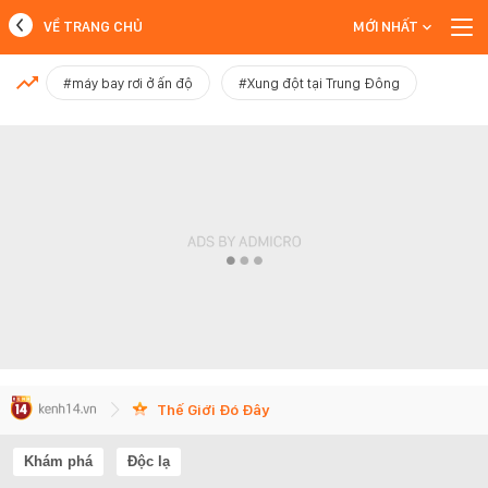
VỀ TRANG CHỦ
MỚI NHẤT
MỚI NHẤT
#máy bay rơi ở ấn độ
#Xung đột tại Trung Đông
Xem thêm
Thế Giới Đó Đây
Khám phá
Độc lạ