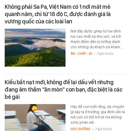
Không phải Sa Pa, Việt Nam có 1 nơi mát mẻ
quanh năm, chỉ từ 18 độ C, được đánh giá là
vương quốc của các loài lan
Nơi đây được ghép từ hai đỉnh
núi cao nhất tại khu vực, và trở
thành điểm đến lý tưởng dành
cho những du khách ưa khám…
ĂN - CHƠI - ĐI
-
7 giờ trước
Kiểu bắt nạt mới, không để lại dấu vết nhưng
đang âm thầm “ăn mòn” con bạn, đặc biệt là các
bé gái
Hãy để con biết rằng, dù chuyện
gì xảy ra ở trường, gia đình vẫn là
nơi con có thể trở về mà không
sợ bị phán xét.
HỌC ĐƯỜNG
-
7 giờ trước