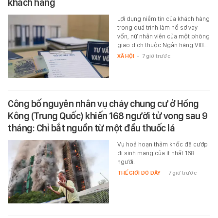
khách hàng
Lợi dụng niềm tin của khách hàng
trong quá trình làm hồ sơ vay
vốn, nữ nhân viên của một phòng
giao dịch thuộc Ngân hàng VIB…
XÃ HỘI
-
7 giờ trước
Công bố nguyên nhân vụ cháy chung cư ở Hồng
Kông (Trung Quốc) khiến 168 người tử vong sau 9
tháng: Chỉ bắt nguồn từ một đầu thuốc lá
Vụ hoả hoạn thảm khốc đã cướp
đi sinh mạng của ít nhất 168
người.
THẾ GIỚI ĐÓ ĐÂY
-
7 giờ trước