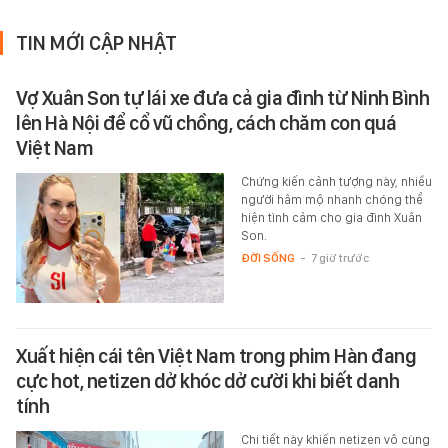
TIN MỚI CẬP NHẬT
Vợ Xuân Son tự lái xe đưa cả gia đình từ Ninh Bình
lên Hà Nội để cổ vũ chồng, cách chăm con quá
Việt Nam
Chứng kiến cảnh tượng này, nhiều
người hâm mộ nhanh chóng thể
hiện tình cảm cho gia đình Xuân
Son.
ĐỜI SỐNG
-
7 giờ trước
Xuất hiện cái tên Việt Nam trong phim Hàn đang
cực hot, netizen dở khóc dở cười khi biết danh
tính
Chi tiết này khiến netizen vô cùng