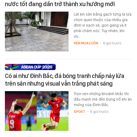
nước tốt đang dần trở thành xu hướng mới
Lát kín sân bằng gạch từng là lựa
chọn quen thuộc của nhiều gia
đình vì sạch sẽ, gọn gàng và ít
phải chăm sóc. Tuy nhiên, khi
ưu…
XEM MUA LUÔN
-
6 giờ trước
Có ai như Đình Bắc, đá bóng tranh chấp nảy lửa
trên sân nhưng visual vẫn trắng phát sáng
Trọn vẹn những khoảnh khắc thi
đấu mạnh mẽ đến bùng nổ khi ăn
mừng của Đình Bắc.
SPORT
-
6 giờ trước