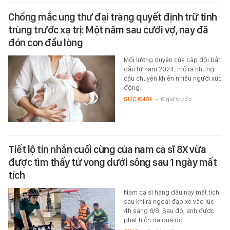
Chồng mắc ung thư đại tràng quyết định trữ tinh
trùng trước xạ trị: Một năm sau cưới vợ, nay đã
đón con đầu lòng
Mối lương duyên của cặp đôi bắt
đầu từ năm 2024, mở ra những
câu chuyện khiến nhiều người xúc
động.
SỨC KHỎE
-
6 giờ trước
Tiết lộ tin nhắn cuối cùng của nam ca sĩ 8X vừa
được tìm thấy tử vong dưới sông sau 1 ngày mất
tích
Nam ca sĩ hàng đầu này mất tích
sau khi ra ngoài đạp xe vào lúc
4h sáng 6/8. Sau đó, anh được
phát hiện đã qua đời.