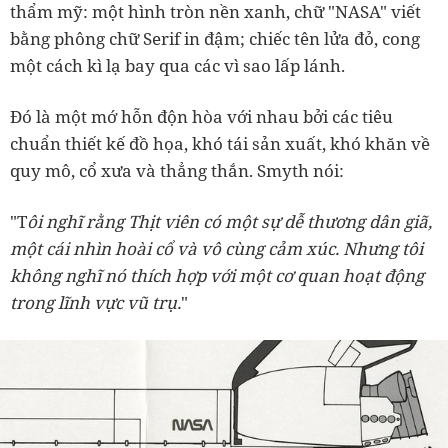
thẩm mỹ: một hình tròn nền xanh, chữ "NASA" viết
bằng phông chữ Serif in đậm; chiếc tên lửa đỏ, cong
một cách kì lạ bay qua các vì sao lấp lánh.
Đó là một mớ hỗn độn hòa với nhau bởi các tiêu
chuẩn thiết kế đồ họa, khó tái sản xuất, khó khăn về
quy mô, cổ xưa và thẳng thắn. Smyth nói:
"T
ôi nghĩ rằng Thịt viên có một sự dễ thương dân giã,
một cái nhìn hoài cổ và vô cùng cảm xúc. Nhưng tôi
không nghĩ nó thích hợp với một cơ quan hoạt động
trong lĩnh vực vũ trụ.
"