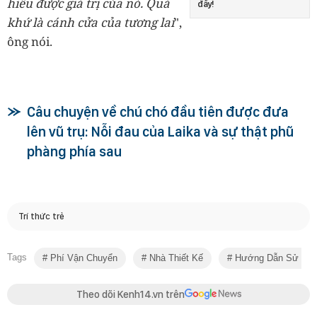
hiểu được giá trị của nó. Quá
đấy!
khứ là cánh cửa của tương lai
",
ông nói.
Câu chuyện về chú chó đầu tiên được đưa
lên vũ trụ: Nỗi đau của Laika và sự thật phũ
phàng phía sau
Trí thức trẻ
Tags
Phí Vận Chuyển
Nhà Thiết Kế
Hướng Dẫn Sử Dụ
Theo dõi Kenh14.vn trên