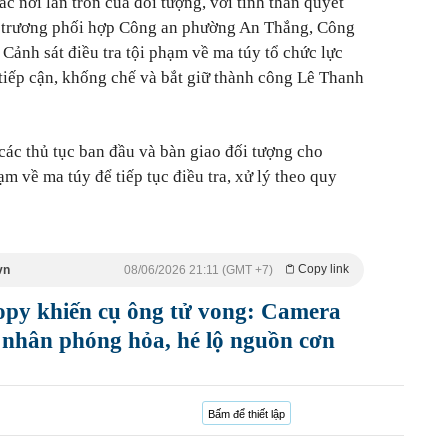
c nơi lẩn trốn của đối tượng, với tinh thần quyết
 trương phối hợp Công an phường An Thắng, Công
ảnh sát điều tra tội phạm về ma túy tổ chức lực
iếp cận, khống chế và bắt giữ thành công Lê Thanh
ác thủ tục ban đầu và bàn giao đối tượng cho
ạm về ma túy để tiếp tục điều tra, xử lý theo quy
Copy link
vn
08/06/2026 21:11 (GMT +7)
py khiến cụ ông tử vong: Camera
n nhân phóng hỏa, hé lộ nguồn cơn
Bấm để thiết lập