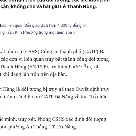
cận, khống chế và bắt giữ Lê Thanh Hùng.
hác liên quan đến giao dịch hơn 4.000 tỷ đồng
Tăng Trần Kim Phượng trong một tiệm spa
sát hình sự (CSHS) Công an thành phố (CATP) Đà
các đơn vị liên quan truy bắt thành công đối tượng
ê Thanh Hùng (SN 1999, trú thôn Phước Ấm, xã
khi đang lẩn trốn trên địa bàn.
nh Hùng là đối tượng bị truy nã theo Quyết định truy
n Cảnh sát điều tra CATP Đà Nẵng về tội “Tổ chức
.
ác minh, truy xét, Phòng CSHS xác định đối tượng
thuộc phường An Thắng, TP. Đà Nẵng.