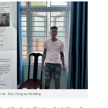
y nã - Ảnh: Công an Đà Nẵng