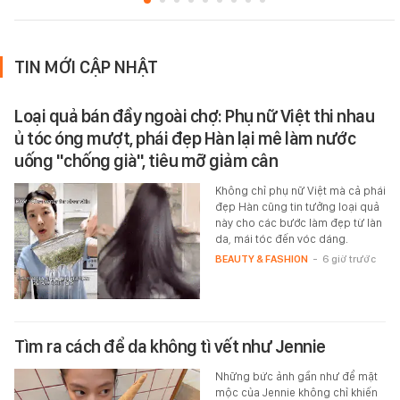
TIN MỚI CẬP NHẬT
Loại quả bán đầy ngoài chợ: Phụ nữ Việt thi nhau
ủ tóc óng mượt, phái đẹp Hàn lại mê làm nước
uống "chống già", tiêu mỡ giảm cân
Không chỉ phụ nữ Việt mà cả phái
đẹp Hàn cũng tin tưởng loại quả
này cho các bước làm đẹp từ làn
da, mái tóc đến vóc dáng.
BEAUTY & FASHION
-
6 giờ trước
Tìm ra cách để da không tì vết như Jennie
Những bức ảnh gần như để mặt
mộc của Jennie không chỉ khiến