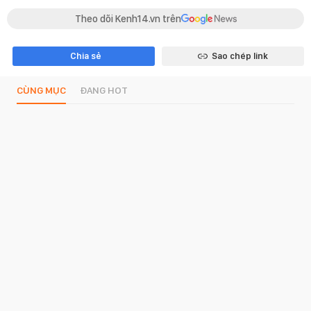
Theo dõi Kenh14.vn trên
Chia sẻ
Sao chép link
CÙNG MỤC
ĐANG HOT