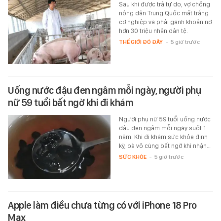
Sau khi được trả tự do, vợ chồng
nông dân Trung Quốc mất trắng
cơ nghiệp và phải gánh khoản nợ
hơn 30 triệu nhân dân tệ.
THẾ GIỚI ĐÓ ĐÂY
-
5 giờ trước
Uống nước đậu đen ngâm mỗi ngày, người phụ
nữ 59 tuổi bất ngờ khi đi khám
Người phụ nữ 59 tuổi uống nước
đậu đen ngâm mỗi ngày suốt 1
năm. Khi đi khám sức khỏe định
kỳ, bà vô cùng bất ngờ khi nhận…
SỨC KHỎE
-
5 giờ trước
Apple làm điều chưa từng có với iPhone 18 Pro
Max