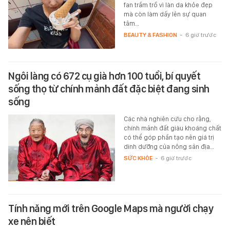
fan trầm trồ vì làn da khỏe đẹp
mà còn làm dấy lên sự quan
tâm…
BEAUTY & FASHION
-
6 giờ trước
Ngôi làng có 672 cụ già hơn 100 tuổi, bí quyết
sống thọ từ chính mảnh đất đặc biệt đang sinh
sống
Các nhà nghiên cứu cho rằng,
chính mảnh đất giàu khoáng chất
có thể góp phần tạo nên giá trị
dinh dưỡng của nông sản địa…
SỨC KHỎE
-
6 giờ trước
Tính năng mới trên Google Maps mà người chạy
xe nên biết