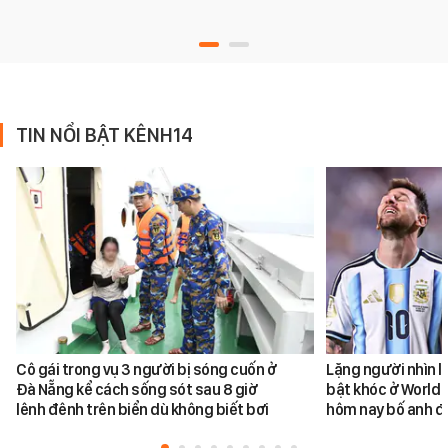
TIN NỔI BẬT KÊNH14
Cô gái trong vụ 3 người bị sóng cuốn ở
Lặng người nhìn l
Đà Nẵng kể cách sống sót sau 8 giờ
bật khóc ở World 
lênh đênh trên biển dù không biết bơi
hôm nay bố anh đ