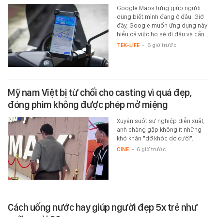
Google Maps từng giúp người
dùng biết mình đang ở đâu. Giờ
đây, Google muốn ứng dụng này
hiểu cả việc họ sẽ đi đâu và cần…
TEK-LIFE
-
6 giờ trước
Mỹ nam Việt bị từ chối cho casting vì quá đẹp,
đóng phim không được phép mở miệng
Xuyên suốt sự nghiệp diễn xuất,
anh chàng gặp không ít những
khó khăn "dở khóc dở cười".
CINE
-
6 giờ trước
Cách uống nước hay giúp người đẹp 5x trẻ như