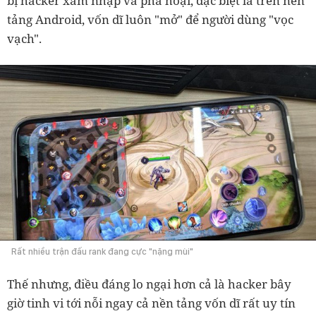
bị hacker xâm nhập và phá hoại, đặc biệt là trên nền
tảng Android, vốn dĩ luôn "mở" để người dùng "vọc
vạch".
Rất nhiều trận đấu rank đang cực "nặng mùi"
Thế nhưng, điều đáng lo ngại hơn cả là hacker bây
giờ tinh vi tới nỗi ngay cả nền tảng vốn dĩ rất uy tín