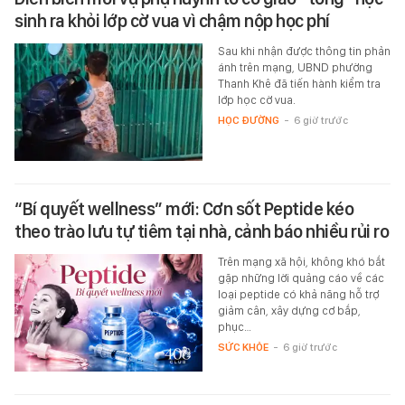
sinh ra khỏi lớp cờ vua vì chậm nộp học phí
Sau khi nhận được thông tin phản
ánh trên mạng, UBND phường
Thanh Khê đã tiến hành kiểm tra
lớp học cờ vua.
HỌC ĐƯỜNG
-
6 giờ trước
“Bí quyết wellness” mới: Cơn sốt Peptide kéo
theo trào lưu tự tiêm tại nhà, cảnh báo nhiều rủi ro
Trên mạng xã hội, không khó bắt
gặp những lời quảng cáo về các
loại peptide có khả năng hỗ trợ
giảm cân, xây dựng cơ bắp,
phục…
SỨC KHỎE
-
6 giờ trước