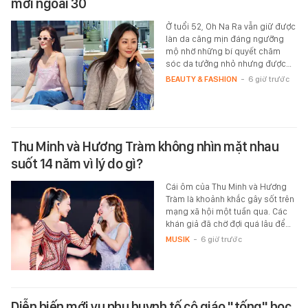
mới ngoài 30
Ở tuổi 52, Oh Na Ra vẫn giữ được
làn da căng mịn đáng ngưỡng
mộ nhờ những bí quyết chăm
sóc da tưởng nhỏ nhưng được…
BEAUTY & FASHION
-
6 giờ trước
Thu Minh và Hương Tràm không nhìn mặt nhau
suốt 14 năm vì lý do gì?
Cái ôm của Thu Minh và Hương
Tràm là khoảnh khắc gây sốt trên
mạng xã hội một tuần qua. Các
khán giả đã chờ đợi quá lâu để…
MUSIK
-
6 giờ trước
Diễn biến mới vụ phụ huynh tố cô giáo "tống" học