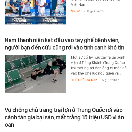
Việt Nam.
SPORT
-
6 giờ trước
Nam thanh niên kẹt đầu vào tay ghế bệnh viện,
người bạn đến cứu cũng rơi vào tình cảnh khó tin
Một sự cố hy hữu xảy ra tại bệnh
viện ở Trùng Khánh (Trung Quốc),
khi một người đàn ông bị mắc cổ
vào khe ghế lúc ngủ quên và…
THẾ GIỚI ĐÓ ĐÂY
-
5 giờ trước
Vợ chồng chủ trang trại lợn ở Trung Quốc rơi vào
cảnh tán gia bại sản, mất trắng 15 triệu USD vì án
oan