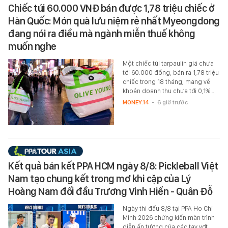
Chiếc túi 60.000 VNĐ bán được 1,78 triệu chiếc ở
Hàn Quốc: Món quà lưu niệm rẻ nhất Myeongdong
đang nói ra điều mà ngành miễn thuế không
muốn nghe
Một chiếc túi tarpaulin giá chưa
tới 60.000 đồng, bán ra 1,78 triệu
chiếc trong 18 tháng, mang về
khoản doanh thu chưa tới 0,1%…
MONEY.14
-
6 giờ trước
Kết quả bán kết PPA HCM ngày 8/8: Pickleball Việt
Nam tạo chung kết trong mơ khi cặp của Lý
Hoàng Nam đối đầu Trương Vinh Hiển - Quân Đỗ
Ngày thi đấu 8/8 tại PPA Ho Chi
Minh 2026 chứng kiến màn trình
diễn ấn tượng của các tay vợt