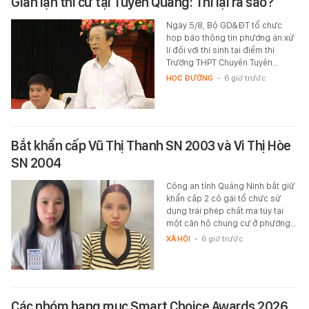
Gian lận thi cử tại Tuyên Quang: Thi lại ra sao?
Ngày 5/8, Bộ GD&ĐT tổ chức
họp báo thông tin phương án xử
lí đối với thí sinh tại điểm thi
Trường THPT Chuyên Tuyên…
HỌC ĐƯỜNG
-
6 giờ trước
Bắt khẩn cấp Vũ Thị Thanh SN 2003 và Vi Thị Hòe
SN 2004
Công an tỉnh Quảng Ninh bắt giữ
khẩn cấp 2 cô gái tổ chức sử
dụng trái phép chất ma túy tại
một căn hộ chung cư ở phường…
XÃ HỘI
-
6 giờ trước
Các nhóm hạng mục Smart Choice Awards 2026