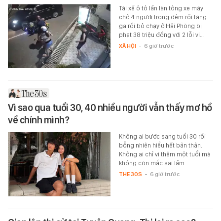
Tài xế ô tô lấn làn tông xe máy
chở 4 người trong đêm rồi tăng
ga rồi bỏ chạy ở Hải Phòng bị
phạt 38 triệu đồng với 2 lỗi vi…
XÃ HỘI
-
6 giờ trước
Vì sao qua tuổi 30, 40 nhiều người vẫn thấy mơ hồ
về chính mình?
Không ai bước sang tuổi 30 rồi
bỗng nhiên hiểu hết bản thân.
Không ai chỉ vì thêm một tuổi mà
không còn mắc sai lầm.
THE 30S
-
6 giờ trước