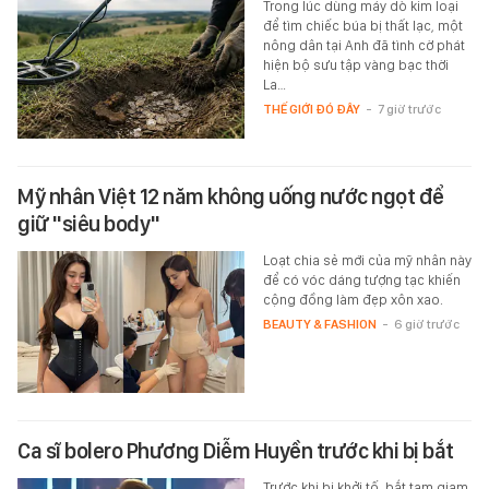
Trong lúc dùng máy dò kim loại
để tìm chiếc búa bị thất lạc, một
nông dân tại Anh đã tình cờ phát
hiện bộ sưu tập vàng bạc thời
La…
THẾ GIỚI ĐÓ ĐÂY
-
7 giờ trước
Mỹ nhân Việt 12 năm không uống nước ngọt để
giữ "siêu body"
Loạt chia sẻ mới của mỹ nhân này
để có vóc dáng tượng tạc khiến
cộng đồng làm đẹp xôn xao.
BEAUTY & FASHION
-
6 giờ trước
Ca sĩ bolero Phương Diễm Huyền trước khi bị bắt
Trước khi bị khởi tố, bắt tạm giam