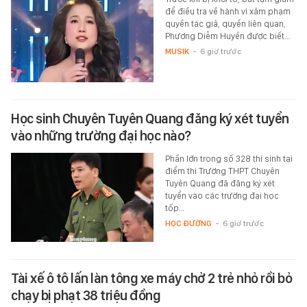
để điều tra về hành vi xâm phạm
quyền tác giả, quyền liên quan,
Phương Diễm Huyền được biết…
MUSIK
-
6 giờ trước
Học sinh Chuyên Tuyên Quang đăng ký xét tuyển
vào những trường đại học nào?
Phần lớn trong số 328 thí sinh tại
điểm thi Trường THPT Chuyên
Tuyên Quang đã đăng ký xét
tuyển vào các trường đại học
tốp…
HỌC ĐƯỜNG
-
6 giờ trước
Tài xế ô tô lấn làn tông xe máy chở 2 trẻ nhỏ rồi bỏ
chạy bị phạt 38 triệu đồng