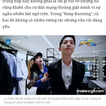
trùng hợp này không phải là tin gì vui vẻ nhưng nó
cũng khiến cho cư dân mạng thoáng giật mình vì sự
ngẫu nhiên bất ngờ trên.
Trong "Keep Running", cả
hai dù không có nhiều tương tác nhưng vẫn rất đáng
yêu.
Lý Thần đã rất sửng sốt khi anh và Angela Baby bắt gặp Song Joong Ki
trong tư cách là khách mời bí mật