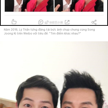
Năm 2016, Lý Thần từng đăng tải bức ảnh chụp chung cùng Song
Joong Ki trên Weibo với tiêu đề: "Tìm điểm khác nhau?"