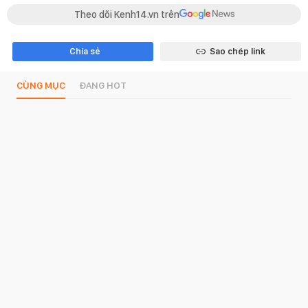
Theo dõi Kenh14.vn trên
Chia sẻ
Sao chép link
CÙNG MỤC
ĐANG HOT