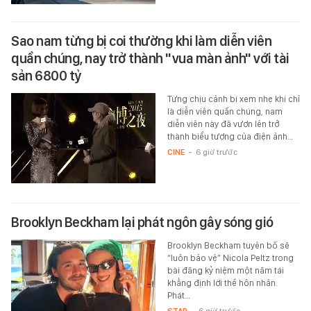
Sao nam từng bị coi thường khi làm diễn viên
quần chúng, nay trở thành "vua màn ảnh" với tài
sản 6800 tỷ
Từng chịu cảnh bị xem nhẹ khi chỉ
là diễn viên quần chúng, nam
diễn viên này đã vươn lên trở
thành biểu tượng của điện ảnh…
CINE
-
6 giờ trước
Brooklyn Beckham lại phát ngôn gây sóng gió
Brooklyn Beckham tuyên bố sẽ
“luôn bảo vệ” Nicola Peltz trong
bài đăng kỷ niệm một năm tái
khẳng định lời thề hôn nhân.
Phát…