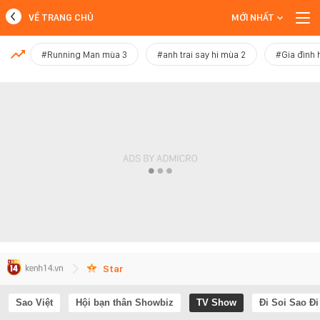
VỀ TRANG CHỦ
MỚI NHẤT
MỚI NHẤT
#Running Man mùa 3
#anh trai say hi mùa 2
#Gia đình 
Xem thêm
Star
Sao Việt
Hội bạn thân Showbiz
TV Show
Đi Soi Sao Đi