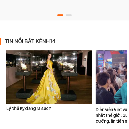
TIN NỔI BẬT KÊNH14
Lý Nhã Kỳ đang ra sao?
Diễn viên Việt v
nhất thế giới: G
cưỡng, ăn tiền n