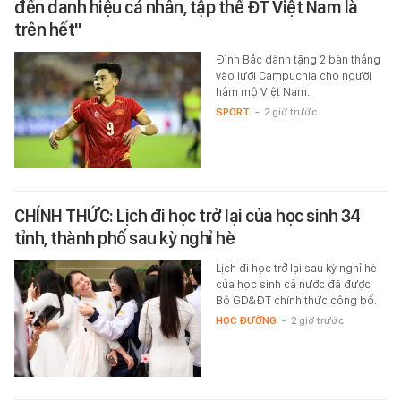
đến danh hiệu cá nhân, tập thể ĐT Việt Nam là
trên hết"
Đình Bắc dành tặng 2 bàn thắng
vào lưới Campuchia cho người
hâm mộ Việt Nam.
SPORT
-
2 giờ trước
CHÍNH THỨC: Lịch đi học trở lại của học sinh 34
tỉnh, thành phố sau kỳ nghỉ hè
Lịch đi học trở lại sau kỳ nghỉ hè
của học sinh cả nước đã được
Bộ GD&ĐT chính thức công bố.
HỌC ĐƯỜNG
-
2 giờ trước