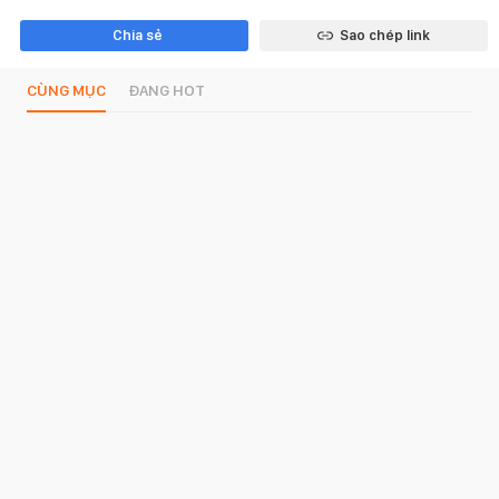
Chia sẻ
Sao chép link
CÙNG MỤC
ĐANG HOT