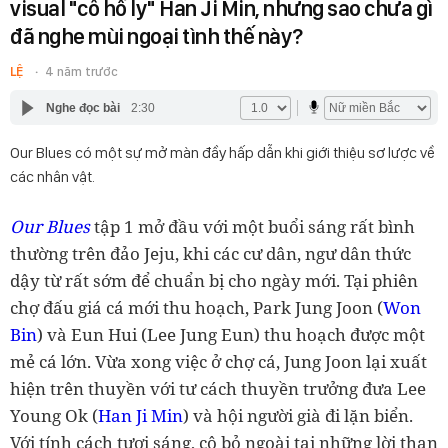
visual "cô hồ ly" Han Ji Min, nhưng sao chưa gì
đã nghe mùi ngoại tình thế này?
LỆ
4 năm trước
Nghe đọc bài
2:30
Our Blues có một sự mở màn đầy hấp dẫn khi giới thiệu sơ lược về
các nhân vật.
Our Blues
tập 1 mở đầu với một buổi sáng rất bình
thường trên đảo Jeju, khi các cư dân, ngư dân thức
dậy từ rất sớm để chuẩn bị cho ngày mới. Tại phiên
chợ đấu giá cá mới thu hoạch, Park Jung Joon (
Won
Bin
) và Eun Hui (Lee Jung Eun) thu hoạch được một
mẻ cá lớn. Vừa xong việc ở chợ cá, Jung Joon lại xuất
hiện trên thuyền với tư cách thuyền trưởng đưa Lee
Young Ok (
Han Ji Min
) và hội người già đi lặn biển.
Với tính cách tươi sáng, cô bỏ ngoài tai những lời than