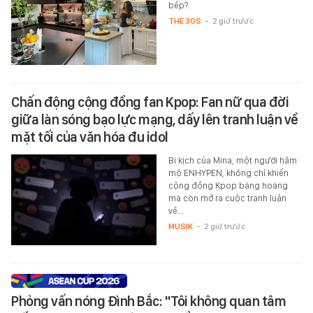
bếp?
THE 30S
-
2 giờ trước
Chấn động cộng đồng fan Kpop: Fan nữ qua đời
giữa làn sóng bạo lực mạng, dấy lên tranh luận về
mặt tối của văn hóa đu idol
Bi kịch của Mina, một người hâm
mộ ENHYPEN, không chỉ khiến
cộng đồng Kpop bàng hoàng
mà còn mở ra cuộc tranh luận
về…
MUSIK
-
2 giờ trước
Phỏng vấn nóng Đình Bắc: "Tôi không quan tâm