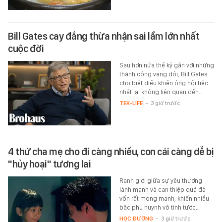
Bill Gates cay đắng thừa nhận sai lầm lớn nhất
cuộc đời
Sau hơn nửa thế kỷ gắn với những
thành công vang dội, Bill Gates
cho biết điều khiến ông hối tiếc
nhất lại không liên quan đến…
TEK-LIFE
-
3 giờ trước
4 thứ cha mẹ cho đi càng nhiều, con cái càng dễ bị
"hủy hoại" tương lai
Ranh giới giữa sự yêu thương
lành mạnh và can thiệp quá đà
vốn rất mong manh, khiến nhiều
bậc phụ huynh vô tình tước…
HỌC ĐƯỜNG
-
3 giờ trước