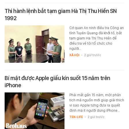
Thi hành lệnh bắt tạm giam Hà Thị Thu Hiền SN
1992
Cơ quan An ninh điều tra Công an
tỉnh Tuyên Quang đã khởi tố, bắt
tạm giam Hà Thị Thu Hiền để
điều tra về tội tổ chức cho
người…
XÃ HỘI
-
2 giờ trước
Bí mật được Apple giấu kín suốt 15 năm trên
iPhone
Phải mất gần 15 năm, một phân
tích mã nguồn mới giúp giải thích
vì sao Apple từng đưa ra quyết
định mà ít người dùng iPhone…
TEK-LIFE
-
2 giờ trước