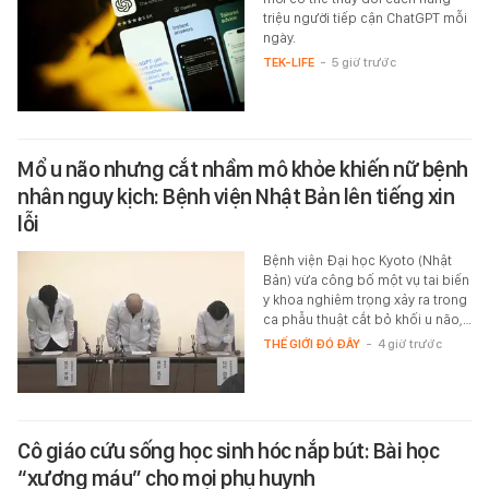
triệu người tiếp cận ChatGPT mỗi
ngày.
TEK-LIFE
-
5 giờ trước
Mổ u não nhưng cắt nhầm mô khỏe khiến nữ bệnh
nhân nguy kịch: Bệnh viện Nhật Bản lên tiếng xin
lỗi
Bệnh viện Đại học Kyoto (Nhật
Bản) vừa công bố một vụ tai biến
y khoa nghiêm trọng xảy ra trong
ca phẫu thuật cắt bỏ khối u não,…
THẾ GIỚI ĐÓ ĐÂY
-
4 giờ trước
Cô giáo cứu sống học sinh hóc nắp bút: Bài học
“xương máu” cho mọi phụ huynh