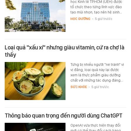
học Kinh tế TP.HCM (UEH) được
tổ chức theo từng lĩnh vực đào
tạo mũi nhọn, tạo nên hệ sinh…
HỌC ĐƯỜNG
-
5 giờ trước
Loại quả "xấu xí" nhưng giàu vitamin, cứ ra chợ là
thấy
Từng bị nhiều người "né tránh" vì
vị đắng, loại quả này lại được
xem là thực phẩm giàu dưỡng
chất với những tác dụng đáng…
SỨC KHỎE
-
5 giờ trước
Thông báo quan trọng đến người dùng ChatGPT
OpenAI vừa thực hiện thay đổi
mới có thể thay đổi cách hàng