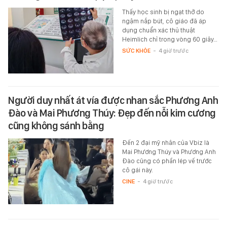
Thấy học sinh bị ngạt thở do
ngậm nắp bút, cô giáo đã áp
dụng chuẩn xác thủ thuật
Heimlich chỉ trong vòng 60 giây…
SỨC KHỎE
-
4 giờ trước
Người duy nhất át vía được nhan sắc Phương Anh
Đào và Mai Phương Thúy: Đẹp đến nỗi kim cương
cũng không sánh bằng
Đến 2 đại mỹ nhân của Vbiz là
Mai Phương Thúy và Phương Anh
Đào cũng có phần lép vế trước
cô gái này.
CINE
-
4 giờ trước