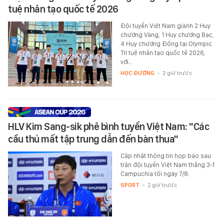
tuệ nhân tạo quốc tế 2026
Đội tuyển Việt Nam giành 2 Huy
chương Vàng, 1 Huy chương Bạc,
4 Huy chương Đồng tại Olympic
Trí tuệ nhân tạo quốc tế 2026,
với…
HỌC ĐƯỜNG
-
2 giờ trước
HLV Kim Sang-sik phê bình tuyển Việt Nam: "Các
cầu thủ mất tập trung dẫn đến bàn thua"
Cập nhật thông tin họp báo sau
trận đội tuyển Việt Nam thắng 3-1
Campuchia tối ngày 7/8.
SPORT
-
2 giờ trước