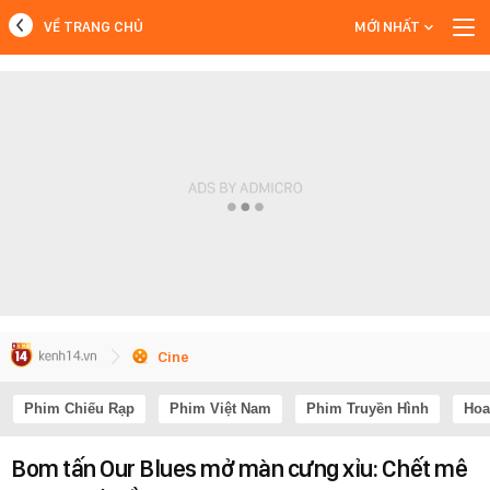
VỀ TRANG CHỦ
MỚI NHẤT
MỚI NHẤT
Xem thêm
Cine
Phim Chiếu Rạp
Phim Việt Nam
Phim Truyền Hình
Hoa
Bom tấn Our Blues mở màn cưng xỉu: Chết mê