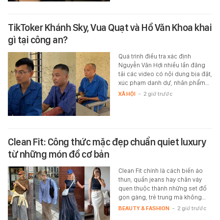
TikToker Khánh Sky, Vua Quạt và Hồ Văn Khoa khai
gì tại công an?
Quá trình điều tra xác định
Nguyễn Văn Hợi nhiều lần đăng
tải các video có nội dung bịa đặt,
xúc phạm danh dự, nhân phẩm…
XÃ HỘI
-
2 giờ trước
Clean Fit: Công thức mặc đẹp chuẩn quiet luxury
từ những món đồ cơ bản
Clean Fit chính là cách biến áo
thun, quần jeans hay chân váy
quen thuộc thành những set đồ
gọn gàng, trẻ trung mà không…
BEAUTY & FASHION
-
2 giờ trước