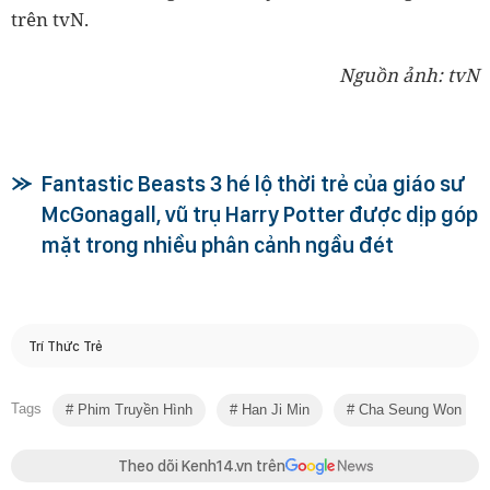
trên tvN.
Nguồn ảnh: tvN
Fantastic Beasts 3 hé lộ thời trẻ của giáo sư
McGonagall, vũ trụ Harry Potter được dịp góp
mặt trong nhiều phân cảnh ngầu đét
Trí Thức Trẻ
Tags
Phim Truyền Hình
Han Ji Min
Cha Seung Won
Theo dõi Kenh14.vn trên