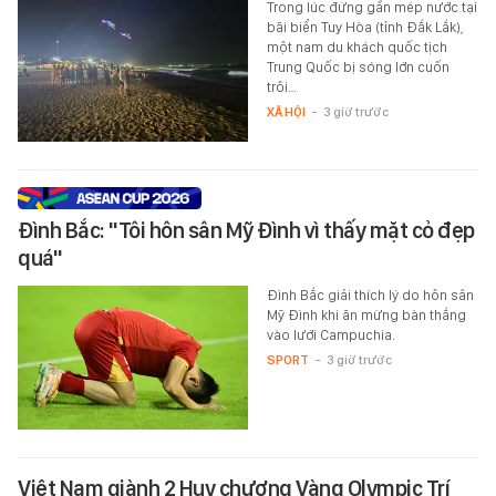
Trong lúc đứng gần mép nước tại
bãi biển Tuy Hòa (tỉnh Đắk Lắk),
một nam du khách quốc tịch
Trung Quốc bị sóng lớn cuốn
trôi…
XÃ HỘI
-
3 giờ trước
Đình Bắc: "Tôi hôn sân Mỹ Đình vì thấy mặt cỏ đẹp
quá"
Đình Bắc giải thích lý do hôn sân
Mỹ Đình khi ăn mừng bàn thắng
vào lưới Campuchia.
SPORT
-
3 giờ trước
Việt Nam giành 2 Huy chương Vàng Olympic Trí