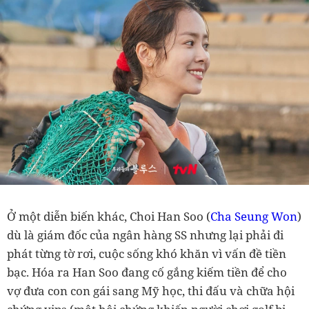
Ở một diễn biến khác, Choi Han Soo (
Cha Seung Won
)
dù là giám đốc của ngân hàng SS nhưng lại phải đi
phát từng tờ rơi, cuộc sống khó khăn vì vấn đề tiền
bạc. Hóa ra Han Soo đang cố gắng kiếm tiền để cho
vợ đưa con con gái sang Mỹ học, thi đấu và chữa hội