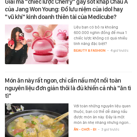
Giải mã "chiếc lược Cherry" gây sốt khắp Châu Á
của Jang Won Young: Đồ lưu niệm của idol hay
"vũ khí" kinh doanh thiên tài của Medicube?
Liệu bạn có bỏ ra khoảng
600.000 nghìn đồng để mua 1
chiếc lược không có quá nhiều
tính năng đặc biệt?
BEAUTY & FASHION
-
4 giờ trước
Món ăn này rất ngon, chỉ cần nấu một nồi toàn
nguyên liệu đơn giản thôi là đủ khiến cả nhà "ăn tì
tì"
Với toàn những nguyên liệu quen
thuộc, bạn có thể dễ dàng nấu
được món ăn này. Đây là một
món ăn nhẹ nhàng nhưng ngon…
ĂN - CHƠI - ĐI
-
3 giờ trước