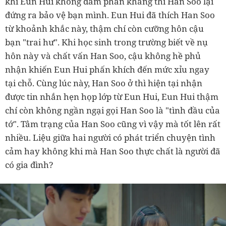
khi Eun Hui không dám phản kháng thì Han Soo lại
đứng ra bảo vệ bạn mình. Eun Hui đã thích Han Soo
từ khoảnh khắc này, thậm chí còn cưỡng hôn cậu
bạn "trai hư". Khi học sinh trong trường biết về nụ
hôn này và chất vấn Han Soo, cậu không hề phủ
nhận khiến Eun Hui phấn khích đến mức xỉu ngay
tại chỗ. Cùng lúc này, Han Soo ở thì hiện tại nhận
được tin nhắn hẹn họp lớp từ Eun Hui, Eun Hui thậm
chí còn không ngần ngại gọi Han Soo là "tình đầu của
tớ". Tâm trạng của Han Soo cũng vì vậy mà tốt lên rất
nhiều. Liệu giữa hai người có phát triển chuyện tình
cảm hay không khi mà Han Soo thực chất là người đã
có gia đình?