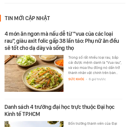
TIN MỚI CẬP NHẬT
4 món ăn ngon mà nấu dễ từ "vua của các loại
rau", giàu axit folic gấp 38 lần táo: Phụ nữ ăn đều
sẽ tốt cho dạ dày và sống thọ
Trong số rất nhiều loại rau, bắp
cải được mệnh danh là "Vua rau",
và vào mùa thu đông nó dần trở
thành nhân vật chính trên bàn…
SỨC KHỎE
-
6 giờ trước
Danh sách 4 trường đại học trực thuộc Đại học
Kinh tế TP.HCM
Bốn trường thành viên của Đại