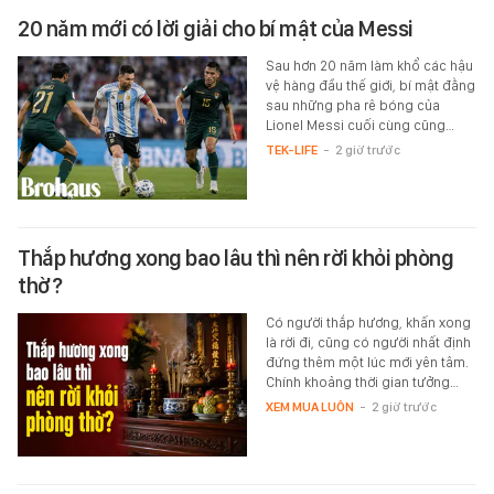
20 năm mới có lời giải cho bí mật của Messi
Sau hơn 20 năm làm khổ các hậu
vệ hàng đầu thế giới, bí mật đằng
sau những pha rê bóng của
Lionel Messi cuối cùng cũng…
TEK-LIFE
-
2 giờ trước
Thắp hương xong bao lâu thì nên rời khỏi phòng
thờ?
Có người thắp hương, khấn xong
là rời đi, cũng có người nhất định
đứng thêm một lúc mới yên tâm.
Chính khoảng thời gian tưởng…
XEM MUA LUÔN
-
2 giờ trước