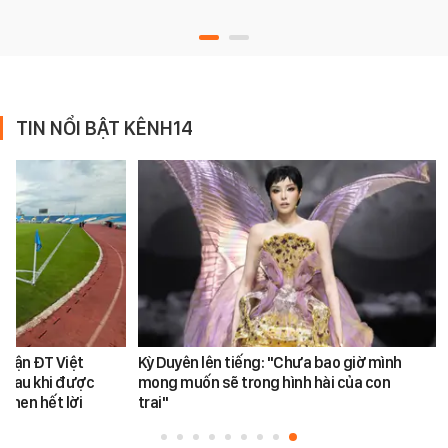
TIN NỔI BẬT KÊNH14
 trận ĐT Việt
Kỳ Duyên lên tiếng: "Chưa bao giờ mình
 sau khi được
mong muốn sẽ trong hình hài của con
khen hết lời
trai"