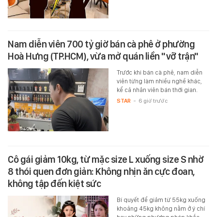
Nam diễn viên 700 tỷ giờ bán cà phê ở phường
Hoà Hưng (TP.HCM), vừa mở quán liền "vỡ trận"
Trước khi bán cà phê, nam diễn
viên từng làm nhiều nghề khác,
kể cả nhân viên bán thời gian.
STAR
-
6 giờ trước
Cô gái giảm 10kg, từ mặc size L xuống size S nhờ
8 thói quen đơn giản: Không nhịn ăn cực đoan,
không tập đến kiệt sức
Bí quyết để giảm từ 55kg xuống
khoảng 45kg không nằm ở ý chí