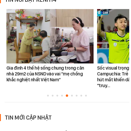
Gia đình 4 thế hệ sống chung trong căn
Sốc visual trọng 
nhà 29m2 của NSND vào vai “mẹ chồng
Campuchia: Trẻ nh
khắc nghiệt nhất Việt Nam”
hút mắt khiến dâ
"truy…
TIN MỚI CẬP NHẬT