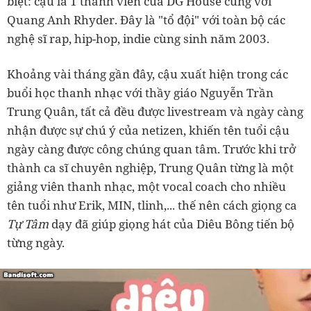
biệt: cậu là 1 thành viên của DG House cùng với
Quang Anh Rhyder. Đây là "tổ đội" với toàn bộ các
nghệ sĩ rap, hip-hop, indie cùng sinh năm 2003.
Khoảng vài tháng gần đây, cậu xuất hiện trong các
buổi học thanh nhạc với thầy giáo Nguyễn Trần
Trung Quân, tất cả đều được livestream và ngày càng
nhận được sự chú ý của netizen, khiến tên tuổi cậu
ngày càng được công chúng quan tâm. Trước khi trở
thành ca sĩ chuyên nghiệp, Trung Quân từng là một
giảng viên thanh nhạc, một vocal coach cho nhiều
tên tuổi như Erik, MIN, tlinh,... thế nên cách giọng ca
Tự Tâm
dạy đã giúp giọng hát của Diêu Bông tiến bộ
từng ngày.