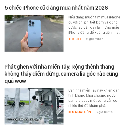
5 chiếc iPhone cũ đáng mua nhất năm 2026
Nếu đang muốn tìm mua iPhone
cũ với chi phí tiết kiệm và dùng
được lâu dài, đây là những mẫu
iPhone đáng để xuống tiền nhất.
TEK-LIFE
-
6 giờ trước
Phát ghen với nhà miền Tây: Rộng thênh thang
không thấy điểm dừng, camera lia góc nào cũng
quá wow
Căn nhà miền Tây này khiến dân
tình không khỏi choáng ngợp,
camera quay một vòng vẫn còn
nhiều thứ để khám phá.
XEM MUA LUÔN
-
6 giờ trước