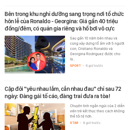
Bên trong khu nghỉ dưỡng sang trọng nơi tổ chức
hôn lễ của Ronaldo - Georgina: Giá gần 40 triệu
đồng/đêm, có quản gia riêng và hồ bơi vô cực
Sau gần 10 năm bên nhau và
cùng xây dựng tổ ấm với 5 người
con, Cristiano Ronaldo và
Georgina Rodriguez được cho
là…
SPORT
-
6 giờ trước
Cặp đôi "yêu nhau lắm, cắn nhau đau" chỉ sau 72
ngày: Đàng gái tố cáo, đàng trai đưa ra tòa!
Chuyện tình ngắn ngủi của 2 diễn
viên trẻ kết thúc theo cách không
thể tồi tệ hơn.
STAR
-
6 giờ trước