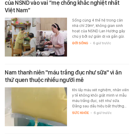
của NSND vào vai “mẹ chồng khắc nghiệt nhất
Việt Nam”
Sống cùng 4 thế hệ trong căn
nhà chỉ 29m², không gian sinh
hoạt của NSND Lan Hương gây
chú ý bởi sự giản dị và gần gũi.
ĐỜI SỐNG
-
6 giờ trước
Nam thanh niên "máu trắng đục như sữa" vì ăn
thứ quen thuộc nhiều người mê
Khi lấy máu xét nghiệm, nhân viên
y tế không khỏi giật mình vì mẫu
máu trắng đục, sệt như sữa.
Đằng sau dấu hiệu bất thường…
SỨC KHỎE
-
6 giờ trước