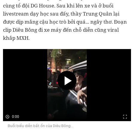
cùng tổ đội DG House. Sau khi lên xe và ở buổi
livestream dạy học sau đấy, thầy Trung Quân lại
được dịp mắng cậu học trò bởi quá... ngây thơ. Đoạn
clip Diêu Bông đi xe máy đến chỗ diễn cũng viral
khắp MXH.
0:00
Buổi biểu diễn bất ổn của Diêu Bông...