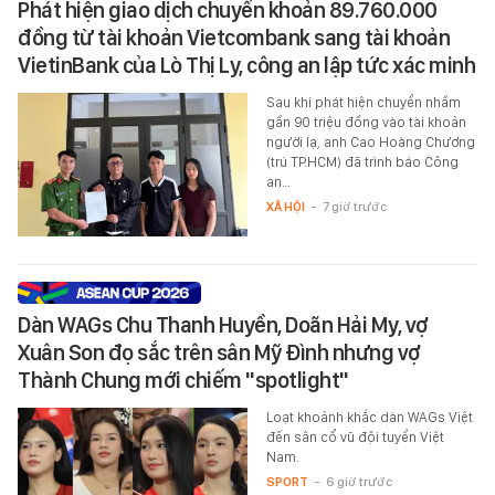
Phát hiện giao dịch chuyển khoản 89.760.000
đồng từ tài khoản Vietcombank sang tài khoản
VietinBank của Lò Thị Ly, công an lập tức xác minh
Sau khi phát hiện chuyển nhầm
gần 90 triệu đồng vào tài khoản
người lạ, anh Cao Hoàng Chương
(trú TP.HCM) đã trình báo Công
an…
XÃ HỘI
-
7 giờ trước
Dàn WAGs Chu Thanh Huyền, Doãn Hải My, vợ
Xuân Son đọ sắc trên sân Mỹ Đình nhưng vợ
Thành Chung mới chiếm "spotlight"
Loạt khoảnh khắc dàn WAGs Việt
đến sân cổ vũ đội tuyển Việt
Nam.
SPORT
-
6 giờ trước