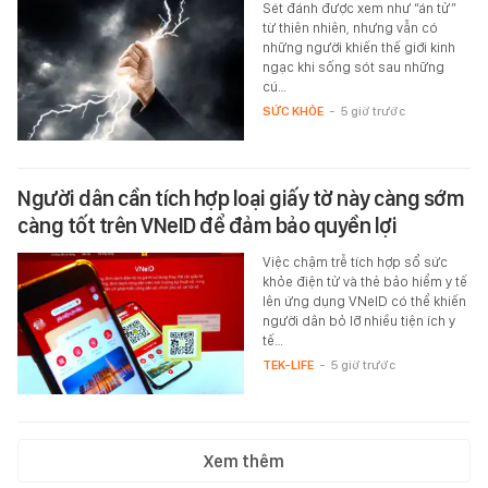
Sét đánh được xem như “án tử”
từ thiên nhiên, nhưng vẫn có
những người khiến thế giới kinh
ngạc khi sống sót sau những
cú…
SỨC KHỎE
-
5 giờ trước
Người dân cần tích hợp loại giấy tờ này càng sớm
càng tốt trên VNeID để đảm bảo quyền lợi
Việc chậm trễ tích hợp sổ sức
khỏe điện tử và thẻ bảo hiểm y tế
lên ứng dụng VNeID có thể khiến
người dân bỏ lỡ nhiều tiện ích y
tế…
TEK-LIFE
-
5 giờ trước
Xem thêm