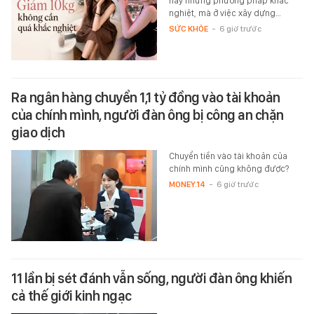
hay những phương pháp khắc
nghiệt, mà ở việc xây dựng…
SỨC KHỎE
-
6 giờ trước
Ra ngân hàng chuyển 1,1 tỷ đồng vào tài khoản
của chính mình, người đàn ông bị công an chặn
giao dịch
Chuyển tiền vào tài khoản của
chính mình cũng không được?
MONEY.14
-
6 giờ trước
11 lần bị sét đánh vẫn sống, người đàn ông khiến
cả thế giới kinh ngạc