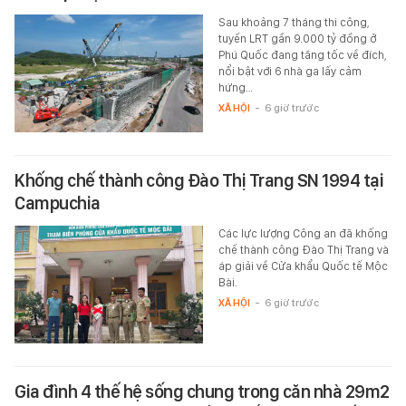
Sau khoảng 7 tháng thi công,
tuyến LRT gần 9.000 tỷ đồng ở
Phú Quốc đang tăng tốc về đích,
nổi bật với 6 nhà ga lấy cảm
hứng…
XÃ HỘI
-
6 giờ trước
Khống chế thành công Đào Thị Trang SN 1994 tại
Campuchia
Các lực lượng Công an đã khống
chế thành công Đào Thị Trang và
áp giải về Cửa khẩu Quốc tế Mộc
Bài.
XÃ HỘI
-
6 giờ trước
Gia đình 4 thế hệ sống chung trong căn nhà 29m2