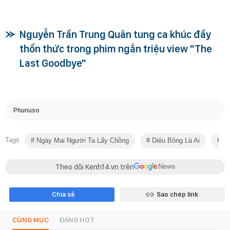
Nguyễn Trần Trung Quân tung ca khúc đầy
thổn thức trong phim ngắn triệu view "The
Last Goodbye"
Phunuso
Tags
Ngày Mai Người Ta Lấy Chồng
Diêu Bông Là Ai
Ng
Theo dõi Kenh14.vn trên
Chia sẻ
Sao chép link
CÙNG MỤC
ĐANG HOT