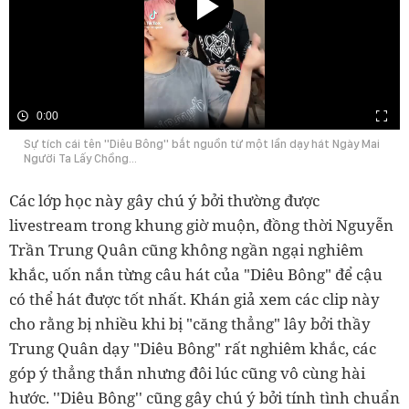
0:00
Sự tích cái tên ''Diêu Bông'' bắt nguồn từ một lần dạy hát Ngày Mai
Người Ta Lấy Chồng...
Các lớp học này gây chú ý bởi thường được
livestream trong khung giờ muộn, đồng thời Nguyễn
Trần Trung Quân cũng không ngần ngại nghiêm
khắc, uốn nắn từng câu hát của "Diêu Bông" để cậu
có thể hát được tốt nhất. Khán giả xem các clip này
cho rằng bị nhiều khi bị "căng thẳng" lây bởi thầy
Trung Quân dạy "Diêu Bông" rất nghiêm khắc, các
góp ý thẳng thắn nhưng đôi lúc cũng vô cùng hài
hước. ''Diêu Bông'' cũng gây chú ý bởi tính tình chuẩn