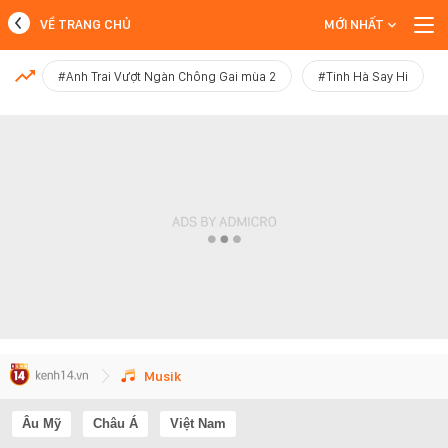
VỀ TRANG CHỦ
MỚI NHẤT
MỚI NHẤT
#Anh Trai Vượt Ngàn Chông Gai mùa 2
#Tinh Hà Say Hi
Xem thêm
Musik
Âu Mỹ
Châu Á
Việt Nam