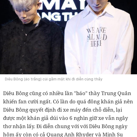
Diêu Bông (áo trắng) cúi gằm mặt khi đi diễn cùng thầy
Diêu Bông cũng có nhiều lần "báo" thầy Trung Quân
khiến fan cười ngất. Có lần do quá đông khán giả nên
Diêu Bông quyết định đi xe máy đến chỗ diễn, lại
được một khán giả dúi vào 6 nghìn giữ xe vẫn ngây
thơ nhận lấy. Đi diễn chung với với Diêu Bông ngày
hôm ấy còn có cả Quang Anh Rhyder và Minh Su