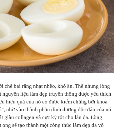
ời chê bai rằng nhạt nhẽo, khó ăn. Thế nhưng lòng
ột nguyên liệu làm đẹp truyền thống được yêu thích
liệu hiệu quả của nó có được kiểm chứng bởi khoa
Có", nhờ vào thành phần dinh dưỡng độc đáo của nó.
 rất giàu collagen và cực kỳ tốt cho làn da. Lòng
ật ong sẽ tạo thành một công thức làm đẹp da vô