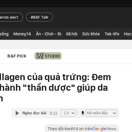
rends alert
B&F Talk
 sống
Money.14
Ăn - Chơi - Đi
Xã hội
Sức khỏe
Tek-life
Học
N
B&F PICK
ollagen của quả trứng: Đem
thành "thần dược" giúp da
n
3:11
Nghe đọc bài
Theo dõi Kenh14.vn trên