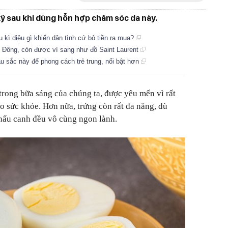
ỹ sau khi dùng hỗn hợp chăm sóc da này.
u kì diệu gì khiến dân tình cứ bỏ tiền ra mua?
u Đông, còn được ví sang như đồ Saint Laurent
u sắc này để phong cách trẻ trung, nổi bật hơn
trong bữa sáng của chúng ta, được yêu mến vì rất
ho sức khỏe. Hơn nữa, trứng còn rất đa năng, dù
nấu canh đều vô cùng ngon lành.