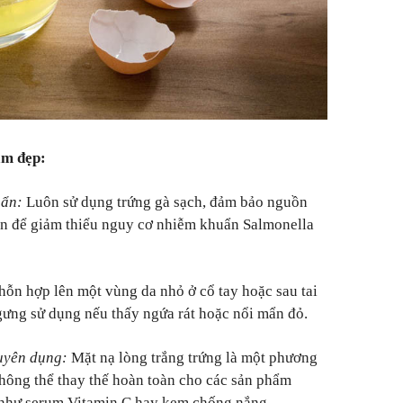
àm đẹp:
uẩn:
Luôn sử dụng trứng gà sạch, đảm bảo nguồn
tín để giảm thiểu nguy cơ nhiễm khuẩn Salmonella
hỗn hợp lên một vùng da nhỏ ở cổ tay hoặc sau tai
Ngưng sử dụng nếu thấy ngứa rát hoặc nổi mẩn đỏ.
huyên dụng:
Mặt nạ lòng trắng trứng là một phương
không thể thay thế hoàn toàn cho các sản phẩm
 như serum Vitamin C hay kem chống nắng.