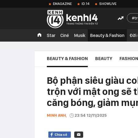
EMAGAZINE
ID.14
SHOWLIVE
t
Star
Ciné
Musik
Beauty & Fashion
Đời
BEAUTY & FASHION
BEAUTY
FASHIO
Bộ phận siêu giàu c
trộn với mật ong sẽ 
căng bóng, giảm mụ
MINH ANH,
23:54 12/11/2025
Chia sẻ