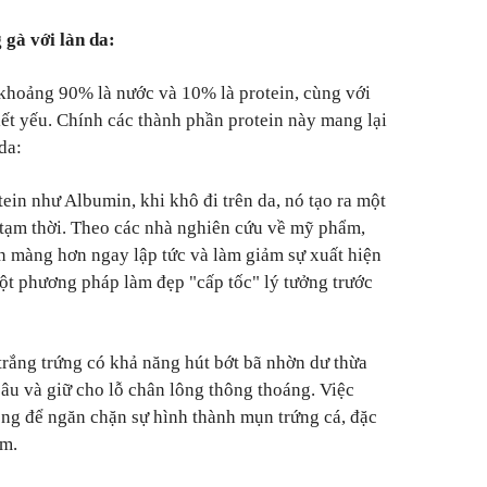
 gà với làn da:
khoảng 90% là nước và 10% là protein, cùng với
iết yếu. Chính các thành phần protein này mang lại
da:
ein như Albumin, khi khô đi trên da, nó tạo ra một
 tạm thời. Theo các nhà nghiên cứu về mỹ phẩm,
n màng hơn ngay lập tức và làm giảm sự xuất hiện
một phương pháp làm đẹp "cấp tốc" lý tưởng trước
trắng trứng có khả năng hút bớt bã nhờn dư thừa
sâu và giữ cho lỗ chân lông thông thoáng. Việc
ọng để ngăn chặn sự hình thành mụn trứng cá, đặc
ám.