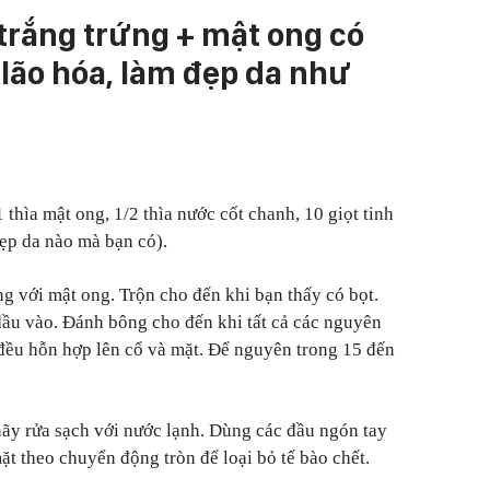
trắng trứng + mật ong có
lão hóa, làm đẹp da như
1 thìa mật ong, 1/2 thìa nước cốt chanh, 10 giọt tinh
đẹp da nào mà bạn có).
ng với mật ong. Trộn cho đến khi bạn thấy có bọt.
ầu vào. Đánh bông cho đến khi tất cả các nguyên
đều hỗn hợp lên cổ và mặt. Để nguyên trong 15 đến
hãy rửa sạch với nước lạnh. Dùng các đầu ngón tay
t theo chuyển động tròn để loại bỏ tế bào chết.