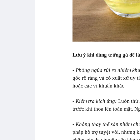
Lưu ý khi dùng trứng gà để l
- Phòng ngừa rủi ro nhiễm kh
gốc rõ ràng và có xuất xứ uy 
hoặc các vi khuẩn khác.
- Kiểm tra kích ứng:
Luôn thử 
trước khi thoa lên toàn mặt. 
- Không thay thế sản phẩm c
pháp hỗ trợ tuyệt vời, nhưng 
chăm sóc da chuyên sâu khác