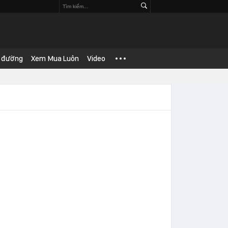
 đường
Xem Mua Luôn
Video