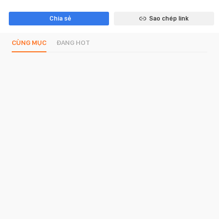
Chia sẻ
Sao chép link
CÙNG MỤC
ĐANG HOT