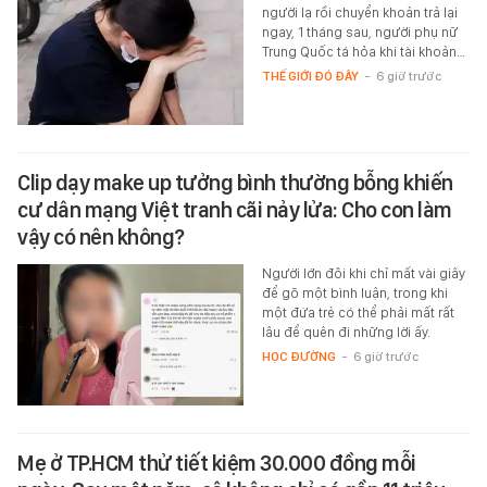
người lạ rồi chuyển khoản trả lại
ngay, 1 tháng sau, người phụ nữ
Trung Quốc tá hỏa khi tài khoản…
THẾ GIỚI ĐÓ ĐÂY
-
6 giờ trước
Clip dạy make up tưởng bình thường bỗng khiến
cư dân mạng Việt tranh cãi nảy lửa: Cho con làm
vậy có nên không?
Người lớn đôi khi chỉ mất vài giây
để gõ một bình luận, trong khi
một đứa trẻ có thể phải mất rất
lâu để quên đi những lời ấy.
HỌC ĐƯỜNG
-
6 giờ trước
Mẹ ở TP.HCM thử tiết kiệm 30.000 đồng mỗi