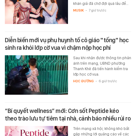
khán giả đã chờ đợi quá lâu để…
MUSIK
-
7 giờ trước
Diễn biến mới vụ phụ huynh tố cô giáo "tống" học
sinh ra khỏi lớp cờ vua vì chậm nộp học phí
Sau khi nhận được thông tin phản
ánh trên mạng, UBND phường
Thanh Khê đã tiến hành kiểm tra
lớp học cờ vua.
HỌC ĐƯỜNG
-
6 giờ trước
“Bí quyết wellness” mới: Cơn sốt Peptide kéo
theo trào lưu tự tiêm tại nhà, cảnh báo nhiều rủi ro
Trên mạng xã hội, không khó bắt
gặp những lời quảng cáo về các