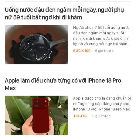
Uống nước đậu đen ngâm mỗi ngày, người phụ
nữ 59 tuổi bất ngờ khi đi khám
Người phụ nữ 59 tuổi uống nước
đậu đen ngâm mỗi ngày suốt 1
năm. Khi đi khám sức khỏe định
kỳ, bà vô cùng bất ngờ khi nhận…
SỨC KHỎE
-
6 giờ trước
Apple làm điều chưa từng có với iPhone 18 Pro
Max
Apple được cho là đang chuẩn bị
những nâng cấp đáng chú ý cho
iPhone 18 Pro, iPhone 18 Pro Max.
TEK-LIFE
-
6 giờ trước