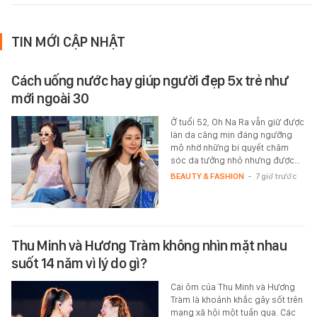
TIN MỚI CẬP NHẬT
Cách uống nước hay giúp người đẹp 5x trẻ như
mới ngoài 30
Ở tuổi 52, Oh Na Ra vẫn giữ được
làn da căng mịn đáng ngưỡng
mộ nhờ những bí quyết chăm
sóc da tưởng nhỏ nhưng được…
BEAUTY & FASHION
-
7 giờ trước
Thu Minh và Hương Tràm không nhìn mặt nhau
suốt 14 năm vì lý do gì?
Cái ôm của Thu Minh và Hương
Tràm là khoảnh khắc gây sốt trên
mạng xã hội một tuần qua. Các