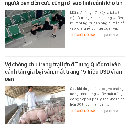
người bạn đến cứu cũng rơi vào tình cảnh khó tin
Một sự cố hy hữu xảy ra tại bệnh
viện ở Trùng Khánh (Trung Quốc),
khi một người đàn ông bị mắc cổ
vào khe ghế lúc ngủ quên và…
THẾ GIỚI ĐÓ ĐÂY
-
6 giờ trước
Vợ chồng chủ trang trại lợn ở Trung Quốc rơi vào
cảnh tán gia bại sản, mất trắng 15 triệu USD vì án
oan
Sau khi được trả tự do, vợ chồng
nông dân Trung Quốc mất trắng
cơ nghiệp và phải gánh khoản nợ
hơn 30 triệu nhân dân tệ.
THẾ GIỚI ĐÓ ĐÂY
-
6 giờ trước