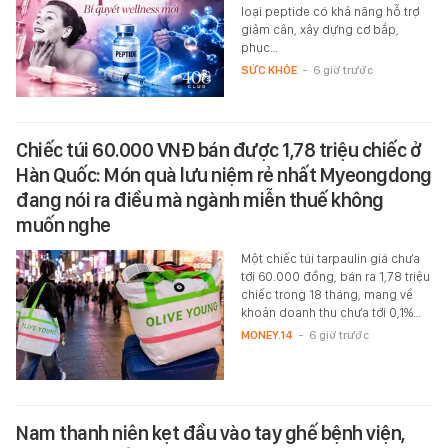
loại peptide có khả năng hỗ trợ
giảm cân, xây dựng cơ bắp,
phục…
SỨC KHỎE
-
6 giờ trước
Chiếc túi 60.000 VNĐ bán được 1,78 triệu chiếc ở
Hàn Quốc: Món quà lưu niệm rẻ nhất Myeongdong
đang nói ra điều mà ngành miễn thuế không
muốn nghe
Một chiếc túi tarpaulin giá chưa
tới 60.000 đồng, bán ra 1,78 triệu
chiếc trong 18 tháng, mang về
khoản doanh thu chưa tới 0,1%…
MONEY.14
-
6 giờ trước
Nam thanh niên kẹt đầu vào tay ghế bệnh viện,