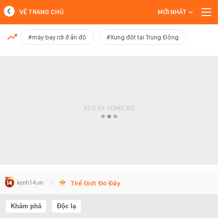
VỀ TRANG CHỦ
MỚI NHẤT
MỚI NHẤT
#máy bay rơi ở ấn độ
#Xung đột tại Trung Đông
Xem thêm
Thế Giới Đó Đây
Khám phá
Độc lạ