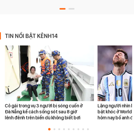
TIN NỔI BẬT KÊNH14
Cô gái trong vụ 3 người bị sóng cuốn ở
Lặng người nhìn l
Đà Nẵng kể cách sống sót sau 8 giờ
bật khóc ở World 
lênh đênh trên biển dù không biết bơi
hôm nay bố anh đ