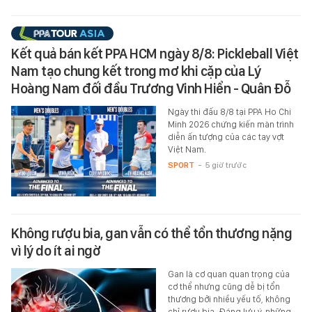
Kết quả bán kết PPA HCM ngày 8/8: Pickleball Việt
Nam tạo chung kết trong mơ khi cặp của Lý
Hoàng Nam đối đầu Trương Vinh Hiển - Quân Đỗ
Ngày thi đấu 8/8 tại PPA Ho Chi
Minh 2026 chứng kiến màn trình
diễn ấn tượng của các tay vợt
Việt Nam.
SPORT
-
5 giờ trước
Không rượu bia, gan vẫn có thể tổn thương nặng
vì lý do ít ai ngờ
Gan là cơ quan quan trọng của
cơ thể nhưng cũng dễ bị tổn
thương bởi nhiều yếu tố, không
chỉ rượu bia. Đáng lưu ý, những…