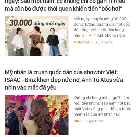
ngày: Sau một năm, cô không chỉ có gần 11 triệu
mà còn bỏ được thói quen khiến tiền “bốc hơi”
Mỗi ngày chuyển riêng 30.000
đồng, tương đương giá một cốc
đồ uống hoặc một đơn hàng
nhỏ, chị Minh Anh không nghĩ…
MONEY.14
-
6 giờ trước
Mỹ nhân là crush quốc dân của showbiz Việt:
ISAAC - Binz khen đẹp nức nở, Anh Tú Atus vừa
nhìn vào mắt đã yêu
Không chỉ hàng triệu người hâm
mộ, đến những sao nam hot bậc
nhất Vbiz cũng phải đổ rạp trước
nhan sắc của mỹ nhân này.
CINE
-
5 giờ trước