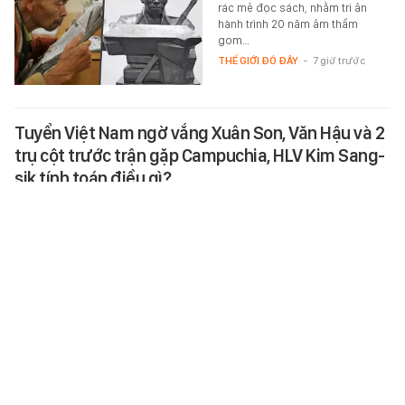
rác mê đọc sách, nhằm tri ân
hành trình 20 năm âm thầm
gom…
THẾ GIỚI ĐÓ ĐÂY
-
7 giờ trước
Tuyển Việt Nam ngờ vắng Xuân Son, Văn Hậu và 2
trụ cột trước trận gặp Campuchia, HLV Kim Sang-
sik tính toán điều gì?
Đội tuyển Việt Nam đã có buổi
tập trên sân vận động Mỹ Đình
chuẩn bị cho trận gặp
Campuchia. Đáng chú ý, buổi
tập…
SPORT
-
7 giờ trước
Du khách Ấn Độ lên tiếng vụ đi taxi ở Việt Nam chỉ
cảm ơn tài xế thay vì trả tiền cuốc xe