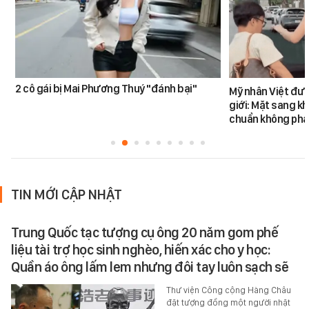
2 cô gái bị Mai Phương Thuý "đánh bại"
Mỹ nhân Việt đư
giới: Mặt sang k
chuẩn không phả
TIN MỚI CẬP NHẬT
Trung Quốc tạc tượng cụ ông 20 năm gom phế
liệu tài trợ học sinh nghèo, hiến xác cho y học:
Quần áo ông lấm lem nhưng đôi tay luôn sạch sẽ
Thư viện Công cộng Hàng Châu
đặt tượng đồng một người nhặt