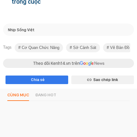
trong cuộc
Nhịp Sống Việt
Tags
Cơ Quan Chức Năng
Sở Cảnh Sát
Vẽ Bản Đồ
Theo dõi Kenh14.vn trên
Chia sẻ
Sao chép link
CÙNG MỤC
ĐANG HOT