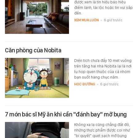
được xem là tín hiệu báo hiệu
điềm lành, tài lộc hoặc tin vui sắp
đến.
XEM MUA LUÔN
-
6 giờ trước
Căn phòng của Nobita
Diện tích chưa đầy 10 mét vuông
trên tầng hai nhà Nobita lại là nơi
tụ họp quen thuộc của cả nhóm
bạn suốt hàng chục năm.
HỌC ĐƯỜNG
-
6 giờ trước
7 món bác sĩ Mỹ ăn khi cần "đánh bay" mỡ bụng
Không xa lạ cũng chẳng đắt đỏ,
những thực phẩm được coi như
"bí quyết" quét sạch mỡ bụng