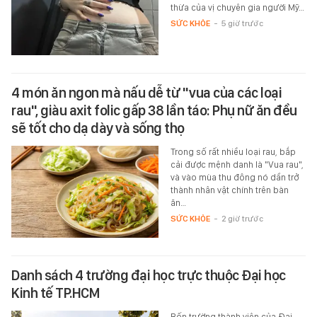
thừa của vị chuyên gia người Mỹ…
SỨC KHỎE
-
5 giờ trước
4 món ăn ngon mà nấu dễ từ "vua của các loại
rau", giàu axit folic gấp 38 lần táo: Phụ nữ ăn đều
sẽ tốt cho dạ dày và sống thọ
Trong số rất nhiều loại rau, bắp
cải được mệnh danh là "Vua rau",
và vào mùa thu đông nó dần trở
thành nhân vật chính trên bàn
ăn…
SỨC KHỎE
-
2 giờ trước
Danh sách 4 trường đại học trực thuộc Đại học
Kinh tế TP.HCM
Bốn trường thành viên của Đại