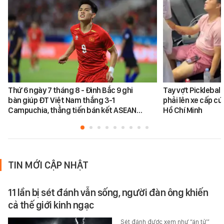
Thứ 6 ngày 7 tháng 8 - Đình Bắc 9 ghi
Tay vợt Picklebal
bàn giúp ĐT Việt Nam thắng 3-1
phải lên xe cấp cứ
Campuchia, thẳng tiến bán kết ASEAN…
Hồ Chí Minh
TIN MỚI CẬP NHẬT
11 lần bị sét đánh vẫn sống, người đàn ông khiến
cả thế giới kinh ngạc
Sét đánh được xem như “án tử”