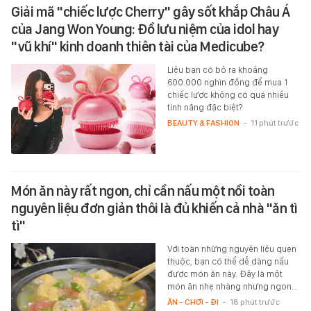
Giải mã "chiếc lược Cherry" gây sốt khắp Châu Á
của Jang Won Young: Đồ lưu niệm của idol hay
"vũ khí" kinh doanh thiên tài của Medicube?
Liệu bạn có bỏ ra khoảng
600.000 nghìn đồng để mua 1
chiếc lược không có quá nhiều
tính năng đặc biệt?
BEAUTY & FASHION
-
11 phút trước
Món ăn này rất ngon, chỉ cần nấu một nồi toàn
nguyên liệu đơn giản thôi là đủ khiến cả nhà "ăn tì
tì"
Với toàn những nguyên liệu quen
thuộc, bạn có thể dễ dàng nấu
được món ăn này. Đây là một
món ăn nhẹ nhàng nhưng ngon…
ĂN - CHƠI - ĐI
-
18 phút trước