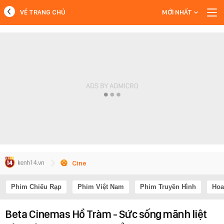
VỀ TRANG CHỦ
MỚI NHẤT
MỚI NHẤT
Xem thêm
Cine
Phim Chiếu Rạp
Phim Việt Nam
Phim Truyền Hình
Hoa
Beta Cinemas Hồ Tràm - Sức sống mãnh liệt