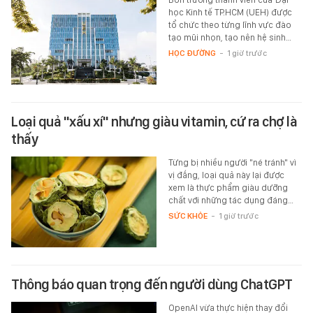
học Kinh tế TP.HCM (UEH) được
tổ chức theo từng lĩnh vực đào
tạo mũi nhọn, tạo nên hệ sinh…
HỌC ĐƯỜNG
-
1 giờ trước
Loại quả "xấu xí" nhưng giàu vitamin, cứ ra chợ là
thấy
Từng bị nhiều người "né tránh" vì
vị đắng, loại quả này lại được
xem là thực phẩm giàu dưỡng
chất với những tác dụng đáng…
SỨC KHỎE
-
1 giờ trước
Thông báo quan trọng đến người dùng ChatGPT
OpenAI vừa thực hiện thay đổi