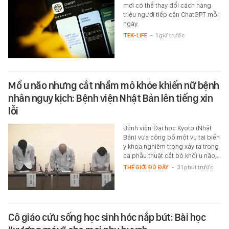
mới có thể thay đổi cách hàng
triệu người tiếp cận ChatGPT mỗi
ngày.
TEK-LIFE
-
1 giờ trước
Mổ u não nhưng cắt nhầm mô khỏe khiến nữ bệnh
nhân nguy kịch: Bệnh viện Nhật Bản lên tiếng xin
lỗi
Bệnh viện Đại học Kyoto (Nhật
Bản) vừa công bố một vụ tai biến
y khoa nghiêm trọng xảy ra trong
ca phẫu thuật cắt bỏ khối u não,…
THẾ GIỚI ĐÓ ĐÂY
-
31 phút trước
Cô giáo cứu sống học sinh hóc nắp bút: Bài học