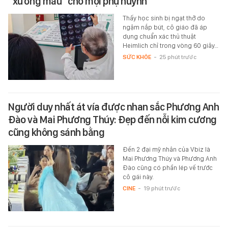
“xương máu” cho mọi phụ huynh
Thấy học sinh bị ngạt thở do
ngậm nắp bút, cô giáo đã áp
dụng chuẩn xác thủ thuật
Heimlich chỉ trong vòng 60 giây…
SỨC KHỎE
-
25 phút trước
Người duy nhất át vía được nhan sắc Phương Anh
Đào và Mai Phương Thúy: Đẹp đến nỗi kim cương
cũng không sánh bằng
Đến 2 đại mỹ nhân của Vbiz là
Mai Phương Thúy và Phương Anh
Đào cũng có phần lép vế trước
cô gái này.
CINE
-
19 phút trước