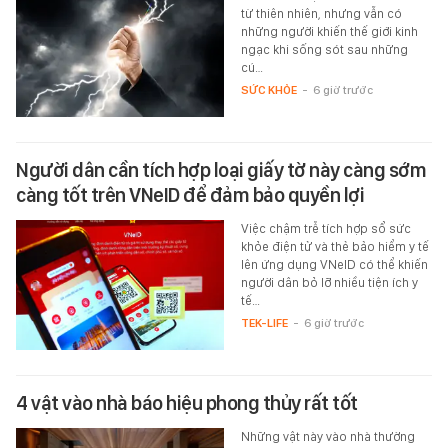
từ thiên nhiên, nhưng vẫn có
những người khiến thế giới kinh
ngạc khi sống sót sau những
cú…
SỨC KHỎE
-
6 giờ trước
Người dân cần tích hợp loại giấy tờ này càng sớm
càng tốt trên VNeID để đảm bảo quyền lợi
Việc chậm trễ tích hợp sổ sức
khỏe điện tử và thẻ bảo hiểm y tế
lên ứng dụng VNeID có thể khiến
người dân bỏ lỡ nhiều tiện ích y
tế…
TEK-LIFE
-
6 giờ trước
4 vật vào nhà báo hiệu phong thủy rất tốt
Những vật này vào nhà thường