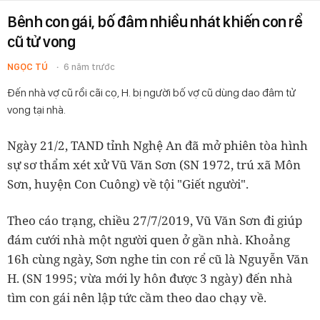
Bênh con gái, bố đâm nhiều nhát khiến con rể
cũ tử vong
NGỌC TÚ
6 năm trước
Đến nhà vợ cũ rồi cãi cọ, H. bị người bố vợ cũ dùng dao đâm tử
vong tại nhà.
Ngày 21/2, TAND tỉnh Nghệ An đã mở phiên tòa hình
sự sơ thẩm xét xử Vũ Văn Sơn (SN 1972, trú xã Môn
Sơn, huyện Con Cuông) về tội "Giết người".
Theo cáo trạng, chiều 27/7/2019, Vũ Văn Sơn đi giúp
đám cưới nhà một người quen ở gần nhà. Khoảng
16h cùng ngày, Sơn nghe tin con rể cũ là Nguyễn Văn
H. (SN 1995; vừa mới ly hôn được 3 ngày) đến nhà
tìm con gái nên lập tức cầm theo dao chạy về.