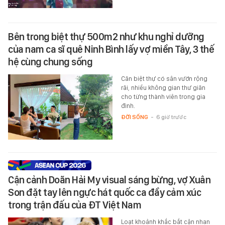
Bên trong biệt thự 500m2 như khu nghỉ dưỡng
của nam ca sĩ quê Ninh Bình lấy vợ miền Tây, 3 thế
hệ cùng chung sống
Căn biệt thự có sân vườn rộng
rãi, nhiều không gian thư giãn
cho từng thành viên trong gia
đình.
ĐỜI SỐNG
-
6 giờ trước
Cận cảnh Doãn Hải My visual sáng bừng, vợ Xuân
Son đặt tay lên ngực hát quốc ca đầy cảm xúc
trong trận đấu của ĐT Việt Nam
Loạt khoảnh khắc bắt cận nhan