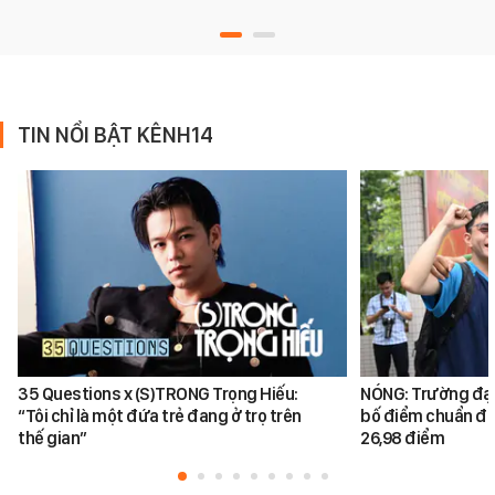
TIN NỔI BẬT KÊNH14
35 Questions x (S)TRONG Trọng Hiếu:
NÓNG: Trường đại
“Tôi chỉ là một đứa trẻ đang ở trọ trên
bố điểm chuẩn đại
thế gian”
26,98 điểm