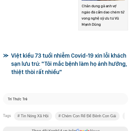
Chân dung gã anh vợ
ngáo đá cầm dao chém tử
vong nghệ sỹ ưu tú Vũ
Mạnh Dũng
Việt kiều 73 tuổi nhiễm Covid-19 xin lỗi khách
sạn lưu trú: "Tôi mắc bệnh làm họ ảnh hưởng,
thiệt thòi rất nhiều"
Trí Thức Trẻ
Tags
Tin Nóng Xã Hội
Chém Con Rể Để Bênh Con Gái
C