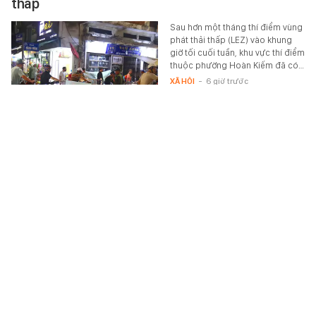
thấp
Sau hơn một tháng thí điểm vùng
phát thải thấp (LEZ) vào khung
giờ tối cuối tuần, khu vực thí điểm
thuộc phường Hoàn Kiếm đã có…
XÃ HỘI
-
6 giờ trước
BLACKPINK sau 10 năm
Các thành viên viết tâm thư, gửi
lời xin lỗi khán giả khi kế hoạch kỷ
niệm 10 năm ra mắt của
BLACKPINK gây thất vọng. Cả
YG…
STAR
-
6 giờ trước
Xem thêm