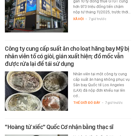
gần 10 tỷ đồng thuế GTGT cùng
hơn 973 triệu đồng tiền chậm
nộp từ tháng 11/2025, trước thời…
XÃ HỘI
-
7 giờ trước
Công ty cung cấp suất ăn cho loạt hãng bay Mỹ bị
nhân viên tố có giòi, gián xuất hiện; đồ mốc vẫn
được rửa lại để tái sử dụng
Nhân viên tại một công ty cung
cấp suất ăn hàng không phục vụ
Sân bay Quốc tế Los Angeles
(LAX) đã nộp đơn khiếu nại lên
cơ…
THẾ GIỚI ĐÓ ĐÂY
-
7 giờ trước
"Hoàng tử xiếc" Quốc Cơ nhận bằng thạc sĩ