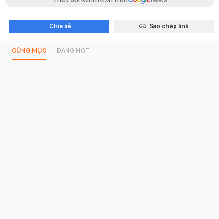
Theo dõi Kenh14.vn trên
Chia sẻ
Sao chép link
CÙNG MỤC
ĐANG HOT