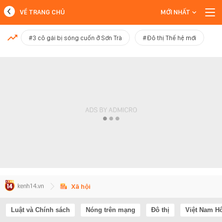
VỀ TRANG CHỦ
MỚI NHẤT
MỚI NHẤT
#3 cô gái bị sóng cuốn ở Sơn Trà
#Đô thị Thế hệ mới
Xem thêm
Xã hội
Luật và Chính sách
Nóng trên mạng
Đô thị
Việt Nam H