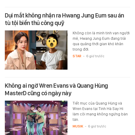
Dụi mắt không nhận ra Hwang Jung Eum sau án
tù tội biển thủ công quỹ
Không còn là minh tinh vạn người
mê, Hwang Jung Eum đang trải
qua quãng thời gian khó khăn
trong đời.
STAR
-
6 giờ trước
Không ai ngờ Wren Evans và Quang Hùng
MasterD cũng có ngày này
Tiết mục của Quang Hùng và
Wren Evans tại Tinh Hà Say Hi
làm cõi mạng không ngừng bàn
tán.
MUSIK
-
6 giờ trước