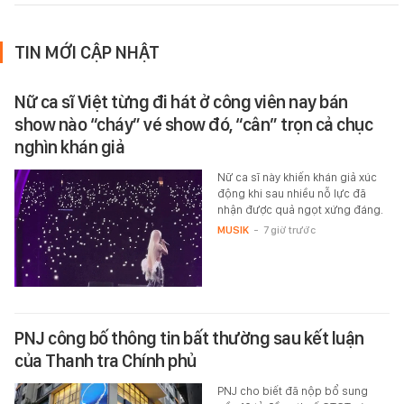
TIN MỚI CẬP NHẬT
Nữ ca sĩ Việt từng đi hát ở công viên nay bán
show nào “cháy” vé show đó, “cân” trọn cả chục
nghìn khán giả
Nữ ca sĩ này khiến khán giả xúc
động khi sau nhiều nỗ lực đã
nhận được quả ngọt xứng đáng.
MUSIK
-
7 giờ trước
PNJ công bố thông tin bất thường sau kết luận
của Thanh tra Chính phủ
PNJ cho biết đã nộp bổ sung