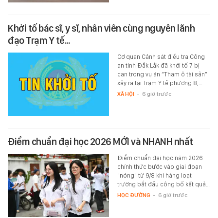
Khởi tố bác sĩ, y sĩ, nhân viên cùng nguyên lãnh
đạo Trạm Y tế...
Cơ quan Cảnh sát điều tra Công
an tỉnh Đắk Lắk đã khởi tố 7 bị
can trong vụ án “Tham ô tài sản”
xảy ra tại Trạm Y tế phường 8,…
XÃ HỘI
-
6 giờ trước
Điểm chuẩn đại học 2026 MỚI và NHANH nhất
Điểm chuẩn đại học năm 2026
chính thức bước vào giai đoạn
"nóng" từ 9/8 khi hàng loạt
trường bắt đầu công bố kết quả…
HỌC ĐƯỜNG
-
6 giờ trước