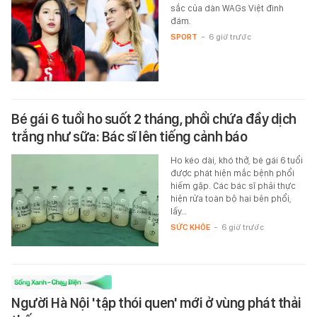
sắc của dàn WAGs Việt đình
đám.
SPORT
-
6 giờ trước
Bé gái 6 tuổi ho suốt 2 tháng, phổi chứa đầy dịch
trắng như sữa: Bác sĩ lên tiếng cảnh báo
Ho kéo dài, khó thở, bé gái 6 tuổi
được phát hiện mắc bệnh phổi
hiếm gặp. Các bác sĩ phải thực
hiện rửa toàn bộ hai bên phổi,
lấy…
SỨC KHỎE
-
6 giờ trước
Người Hà Nội 'tập thói quen' mới ở vùng phát thải