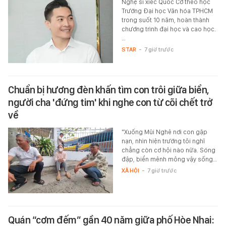
Nghệ sĩ xiếc Quốc Cơ theo học
Trường Đại học Văn hóa TPHCM
trong suốt 10 năm, hoàn thành
chương trình đại học và cao học.
…
STAR
-
7 giờ trước
Chuẩn bị hương đèn khấn tìm con trôi giữa biển,
người cha 'đứng tim' khi nghe con từ cõi chết trở
về
"Xuống Mũi Nghê nơi con gặp
nạn, nhìn hiện trường tôi nghĩ
chẳng còn cơ hội nào nữa. Sóng
đập, biển mênh mông vậy sống…
XÃ HỘI
-
7 giờ trước
Quán “cơm đếm” gần 40 năm giữa phố Hòe Nhai: