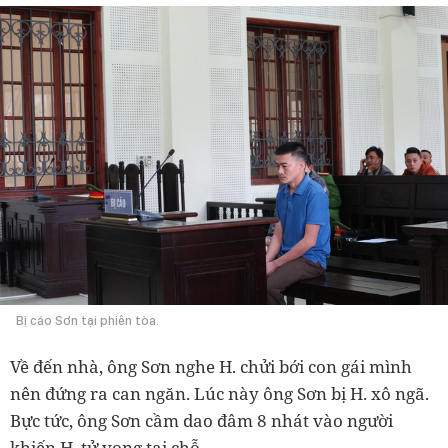
Bị cáo Sơn tại phiên tòa.
Về đến nhà, ông Sơn nghe H. chửi bới con gái mình
nên đứng ra can ngăn. Lúc này ông Sơn bị H. xô ngã.
Bực tức, ông Sơn cầm dao đâm 8 nhát vào người
khiến H. tử vong tại chỗ.