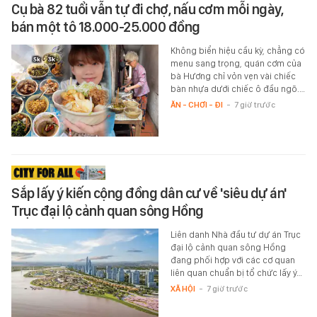
Cụ bà 82 tuổi vẫn tự đi chợ, nấu cơm mỗi ngày,
bán một tô 18.000-25.000 đồng
Không biển hiệu cầu kỳ, chẳng có
menu sang trọng, quán cơm của
bà Hương chỉ vỏn vẹn vài chiếc
bàn nhựa dưới chiếc ô đầu ngõ.…
ĂN - CHƠI - ĐI
-
7 giờ trước
Sắp lấy ý kiến cộng đồng dân cư về 'siêu dự án'
Trục đại lộ cảnh quan sông Hồng
Liên danh Nhà đầu tư dự án Trục
đại lộ cảnh quan sông Hồng
đang phối hợp với các cơ quan
liên quan chuẩn bị tổ chức lấy ý…
XÃ HỘI
-
7 giờ trước