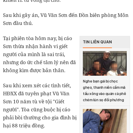
Sau khi gây án, Vũ Văn Sơn đến Đồn biên phòng Môn
Sơn đầu thú.
Tại phiên tòa hôm nay, bị cáo
TIN LIÊN QUAN
Sơn thừa nhận hành vi giết
người của mình là sai trái,
nhưng do ức chế tâm lý nên đã
không kìm được bản thân.
Nghe bạn gái bị chọc
Sau khi xem xét các tình tiết,
ghẹo, thanh niên cầm mã
HĐXX đã tuyên phạt Vũ Văn
tấu xông vào quán cà phê
chém lún sọ đối phương
Sơn 10 năm tù về tội "Giết
người". Tòa cũng buộc bị cáo
phải bồi thường cho gia đình bị
hại 88 triệu đồng.