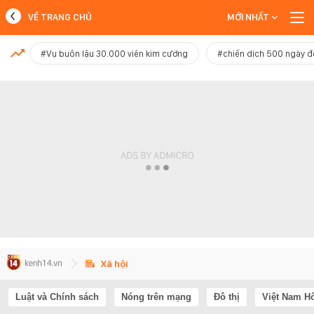
VỀ TRANG CHỦ
MỚI NHẤT
MỚI NHẤT
#Vụ buôn lậu 30.000 viên kim cương
#chiến dịch 500 ngày 
Xem thêm
Xã hội
Luật và Chính sách
Nóng trên mạng
Đô thị
Việt Nam H