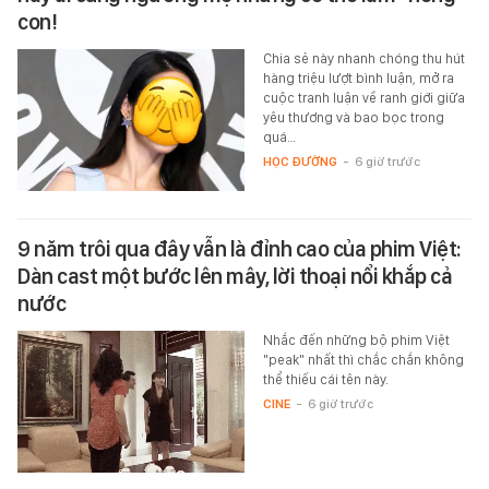
con!
Chia sẻ này nhanh chóng thu hút
hàng triệu lượt bình luận, mở ra
cuộc tranh luận về ranh giới giữa
yêu thương và bao bọc trong
quá…
HỌC ĐƯỜNG
-
6 giờ trước
9 năm trôi qua đây vẫn là đỉnh cao của phim Việt:
Dàn cast một bước lên mây, lời thoại nổi khắp cả
nước
Nhắc đến những bộ phim Việt
"peak" nhất thì chắc chắn không
thể thiếu cái tên này.
CINE
-
6 giờ trước