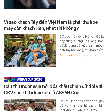
Vì sao khách Tây đến Việt Nam là phải thuê xe
máy còn khách Hàn, Nhật thì không?
Cứ dạo một vòng Hội An, Đà Lạt
hay cung đường Hà Giang, bạn
sẽ dễ dàng bắt gặp cảnh một
anh Tây tóc vàng, mũ bảo hiểm…
ĂN - CHƠI - ĐI
-
7 giờ trước
Cầu thủ Indonesia nổi đóa khẩu chiến dữ dội với
CĐV sau khi bị loại sớm ở ASEAN Cup
Cầu thủ Indonesia tranh cãi gay
gắt với khán giả nhà sau khi bị
loại khỏi ASEAN Cup 2026.