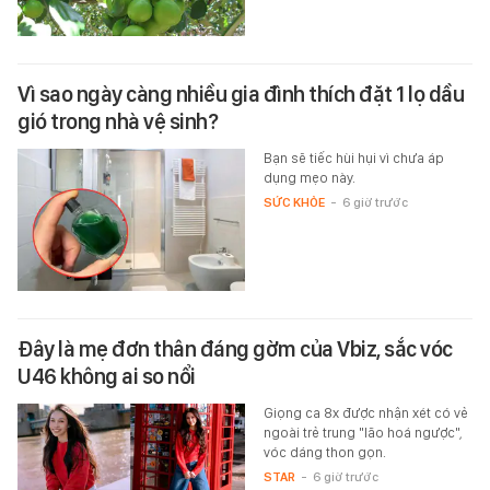
Vì sao ngày càng nhiều gia đình thích đặt 1 lọ dầu
gió trong nhà vệ sinh?
Bạn sẽ tiếc hùi hụi vì chưa áp
dụng mẹo này.
SỨC KHỎE
-
6 giờ trước
Đây là mẹ đơn thân đáng gờm của Vbiz, sắc vóc
U46 không ai so nổi
Giọng ca 8x được nhận xét có vẻ
ngoài trẻ trung "lão hoá ngược",
vóc dáng thon gọn.
STAR
-
6 giờ trước