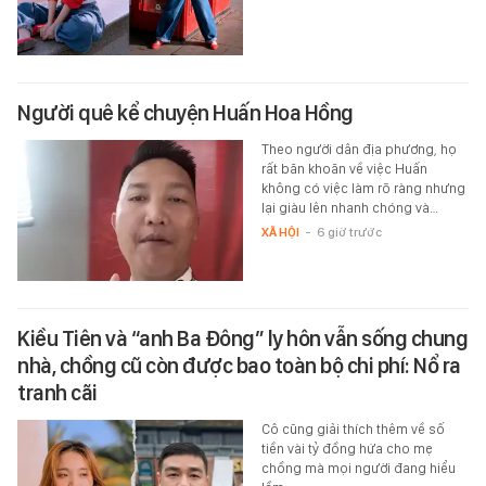
Người quê kể chuyện Huấn Hoa Hồng
Theo người dân địa phương, họ
rất băn khoăn về việc Huấn
không có việc làm rõ ràng nhưng
lại giàu lên nhanh chóng và…
XÃ HỘI
-
6 giờ trước
Kiều Tiên và “anh Ba Đông” ly hôn vẫn sống chung
nhà, chồng cũ còn được bao toàn bộ chi phí: Nổ ra
tranh cãi
Cô cũng giải thích thêm về số
tiền vài tỷ đồng hứa cho mẹ
chồng mà mọi người đang hiểu