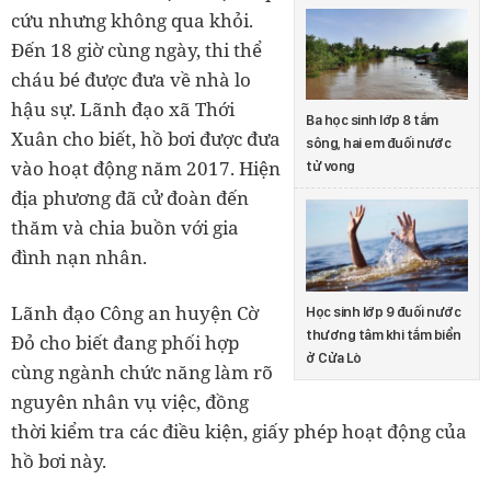
cứu nhưng không qua khỏi.
Đến 18 giờ cùng ngày, thi thể
cháu bé được đưa về nhà lo
hậu sự. Lãnh đạo xã Thới
Ba học sinh lớp 8 tắm
Xuân cho biết, hồ bơi được đưa
sông, hai em đuối nước
vào hoạt động năm 2017. Hiện
tử vong
địa phương đã cử đoàn đến
thăm và chia buồn với gia
đình nạn nhân.
Lãnh đạo Công an huyện Cờ
Học sinh lớp 9 đuối nước
thương tâm khi tắm biển
Đỏ cho biết đang phối hợp
ở Cửa Lò
cùng ngành chức năng làm rõ
nguyên nhân vụ việc, đồng
thời kiểm tra các điều kiện, giấy phép hoạt động của
hồ bơi này.