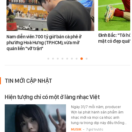
Đình Bắc: "Tôi hô
Nam diễn viên 700 tỷ giờ bán cà phê ở
mặt cỏ đẹp quá"
phường Hoà Hưng (TP.HCM), vừa mở
quán liền "vỡ trận"
TIN MỚI CẬP NHẬT
Hiện tượng chỉ có một ở làng nhạc Việt
Ngày 31/7 mỗi năm, producer
W/n lại phát hành sản phẩm âm
nhạc mới và mọi ca khúc anh
tung ra trong dịp này đều thống…
MUSIK
-
7 giờ trước