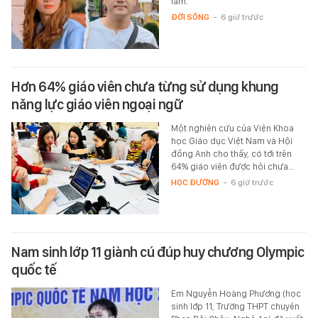
lầm.
ĐỜI SỐNG
-
6 giờ trước
Hơn 64% giáo viên chưa từng sử dụng khung
năng lực giáo viên ngoại ngữ
Một nghiên cứu của Viện Khoa
học Giáo dục Việt Nam và Hội
đồng Anh cho thấy, có tới trên
64% giáo viên được hỏi chưa…
HỌC ĐƯỜNG
-
6 giờ trước
Nam sinh lớp 11 giành cú đúp huy chương Olympic
quốc tế
Em Nguyễn Hoàng Phương (học
sinh lớp 11, Trường THPT chuyên