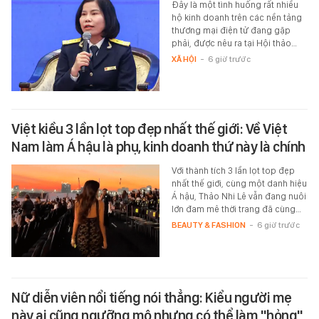
Đây là một tình huống rất nhiều
hộ kinh doanh trên các nền tảng
thương mại điện tử đang gặp
phải, được nêu ra tại Hội thảo…
XÃ HỘI
-
6 giờ trước
Việt kiều 3 lần lọt top đẹp nhất thế giới: Về Việt
Nam làm Á hậu là phụ, kinh doanh thứ này là chính
Với thành tích 3 lần lọt top đẹp
nhất thế giới, cùng một danh hiệu
Á hậu, Thảo Nhi Lê vẫn đang nuôi
lớn đam mê thời trang đã cùng…
BEAUTY & FASHION
-
6 giờ trước
Nữ diễn viên nổi tiếng nói thẳng: Kiểu người mẹ
này ai cũng ngưỡng mộ nhưng có thể làm "hỏng"