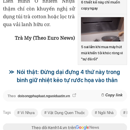
Liên minh Ô nhiễm Nhựa
6 thiết kế này, chỉ muốn
thậm chí còn khuyến nghị sử
copy ngay
dụng túi trà cotton hoặc lọc trà
qua vải lanh hữu cơ.
Trà My (Theo Euro News)
5 sai lầm khi mua máy hút
mùi khiến tôi khóc ròng vì
"sự đã rồi"
Nói thật: Đừng dại đựng 4 thứ này trong
bình giữ nhiệt kẻo tự rước họa vào thân
Copy link
Theo
doisongphapluat.nguoiduatin.vn
Tags
Vi Nhựa
Vật Dụng Quen Thuộc
Ngôi Nhà
Hạ
Theo dõi Kenh14.vn trên