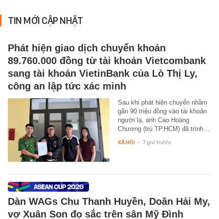
TIN MỚI CẬP NHẬT
Phát hiện giao dịch chuyển khoản
89.760.000 đồng từ tài khoản Vietcombank
sang tài khoản VietinBank của Lò Thị Ly,
công an lập tức xác minh
Sau khi phát hiện chuyển nhầm
gần 90 triệu đồng vào tài khoản
người lạ, anh Cao Hoàng
Chương (trú TP.HCM) đã trình…
XÃ HỘI
-
7 giờ trước
Dàn WAGs Chu Thanh Huyền, Doãn Hải My,
vợ Xuân Son đọ sắc trên sân Mỹ Đình