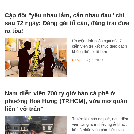
Cặp đôi "yêu nhau lắm, cắn nhau đau" chỉ
sau 72 ngày: Đàng gái tố cáo, đàng trai đưa
ra tòa!
Chuyện tình ngắn ngủi của 2
diễn viên trẻ kết thúc theo cách
không thể tồi tệ hơn.
STAR
-
6 giờ trước
Nam diễn viên 700 tỷ giờ bán cà phê ở
phường Hoà Hưng (TP.HCM), vừa mở quán
liền "vỡ trận"
Trước khi bán cà phê, nam diễn
viên từng làm nhiều nghề khác,
kể cả nhân viên bán thời gian.