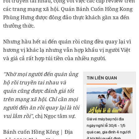
rồi truyền tai nhau, cộng với việc các clip review trên
các trang mạng xã hội. Quán Bánh Cuốn Hồng Kong
Phùng Hưng được đông đảo thực khách gần xa đến
thưởng thức.
Nhưng hầu hết ai đến quán rồi cũng đều quay lại vì
hương vị khác lạ nhưng vẫn hợp khẩu vị người Việt
và giá cả rất hợp túi tiền của nhiều người.
"Nhờ mọi người đến quán ủng
TIN LIÊN QUAN
hộ rồi truyền tai nhau và
quán cũng được đánh giá tốt
trên mạng xã hội. Chỉ cần mọi
người đến ăn rồi quay lại là tôi
vui lắm rồi"
, chị Ngọc tâm sự.
Giá vé máy bay nội địa
ngày nghỉ lễ 30/4 - 1/5
Bánh cuốn Hồng Kông | Địa
quá cao, gia đình 4 người
ở Hà Nội quyết định