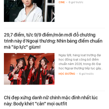
CINE
-
6 giờ trước
29,7 điểm, tức 9/9 điểm/môn mới đỗ chương
trình này ở Ngoại thương: Nhìn bảng điểm chuẩn
mà "áp lực" giùm!
Ngày 9/8, hàng loạt trường đại
học đồng loạt công bố điểm
chuẩn năm 2026, trong đó Đại
học Ngoại thương tiếp tục gây…
HỌC ĐƯỜNG
-
6 giờ trước
Chị đẹp xứng danh nữ chính mặc đỉnh nhất lúc
này: Body khét "cân" mọi outfit