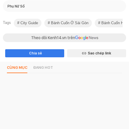
Phụ Nữ Số
Tags
City Guide
Bánh Cuốn Ở Sài Gòn
Bánh Cuốn Hon
Theo dõi Kenh14.vn trên
Chia sẻ
Sao chép link
CÙNG MỤC
ĐANG HOT