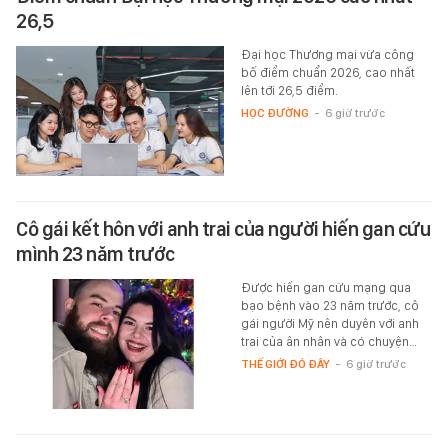
26,5
Đại học Thương mại vừa công
bố điểm chuẩn 2026, cao nhất
lên tới 26,5 điểm.
HỌC ĐƯỜNG
-
6 giờ trước
Cô gái kết hôn với anh trai của người hiến gan cứu
mình 23 năm trước
Được hiến gan cứu mạng qua
bạo bệnh vào 23 năm trước, cô
gái người Mỹ nên duyên với anh
trai của ân nhân và có chuyện…
THẾ GIỚI ĐÓ ĐÂY
-
6 giờ trước