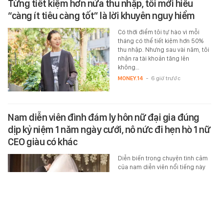
Từng tiết kiệm hơn nửa thu nhập, tôi mới hiểu
“càng ít tiêu càng tốt” là lời khuyên nguy hiểm
Có thời điểm tôi tự hào vì mỗi
tháng có thể tiết kiệm hơn 50%
thu nhập. Nhưng sau vài năm, tôi
nhận ra tài khoản tăng lên
không…
MONEY.14
-
6 giờ trước
Nam diễn viên đình đám ly hôn nữ đại gia đúng
dịp kỷ niệm 1 năm ngày cưới, nô nức đi hẹn hò 1 nữ
CEO giàu có khác
Diễn biến trong chuyện tình cảm
của nam diễn viên nổi tiếng này
khiến cho công chúng ngỡ
ngàng, bật ngửa.
STAR
-
6 giờ trước