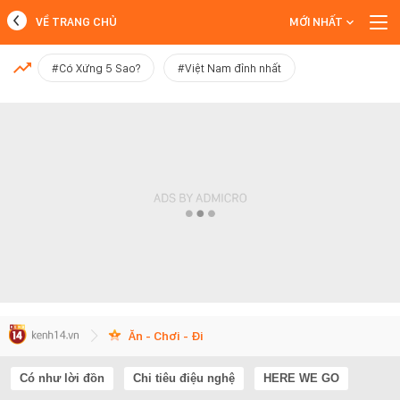
VỀ TRANG CHỦ
MỚI NHẤT
MỚI NHẤT
#Có Xứng 5 Sao?
#Việt Nam đỉnh nhất
Xem thêm
Ăn - Chơi - Đi
Có như lời đồn
Chi tiêu điệu nghệ
HERE WE GO