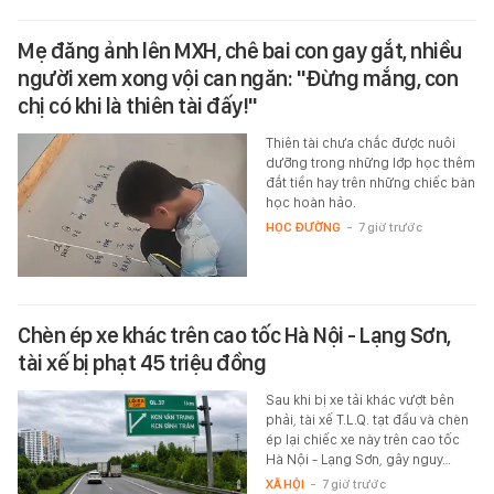
Mẹ đăng ảnh lên MXH, chê bai con gay gắt, nhiều
người xem xong vội can ngăn: "Đừng mắng, con
chị có khi là thiên tài đấy!"
Thiên tài chưa chắc được nuôi
dưỡng trong những lớp học thêm
đắt tiền hay trên những chiếc bàn
học hoàn hảo.
HỌC ĐƯỜNG
-
7 giờ trước
Chèn ép xe khác trên cao tốc Hà Nội - Lạng Sơn,
tài xế bị phạt 45 triệu đồng
Sau khi bị xe tải khác vượt bên
phải, tài xế T.L.Q. tạt đầu và chèn
ép lại chiếc xe này trên cao tốc
Hà Nội - Lạng Sơn, gây nguy…
XÃ HỘI
-
7 giờ trước