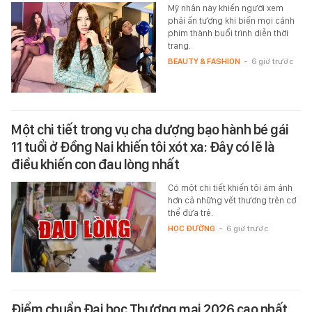
Mỹ nhân này khiến người xem
phải ấn tượng khi biến mọi cảnh
phim thành buổi trình diễn thời
trang.
BEAUTY & FASHION
-
6 giờ trước
Một chi tiết trong vụ cha dượng bạo hành bé gái
11 tuổi ở Đồng Nai khiến tôi xót xa: Đây có lẽ là
điều khiến con đau lòng nhất
Có một chi tiết khiến tôi ám ảnh
hơn cả những vết thương trên cơ
thể đứa trẻ.
HỌC ĐƯỜNG
-
6 giờ trước
Điểm chuẩn Đại học Thương mại 2026 cao nhất