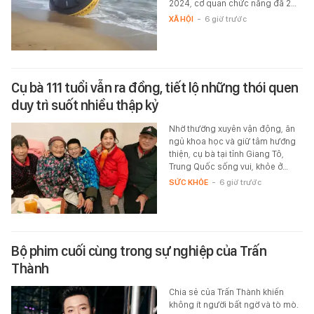
2024, cơ quan chức năng đã 2…
XÃ HỘI
-
6 giờ trước
Cụ bà 111 tuổi vẫn ra đồng, tiết lộ những thói quen
duy trì suốt nhiều thập kỷ
Nhờ thường xuyên vận động, ăn
ngủ khoa học và giữ tâm hướng
thiện, cụ bà tại tỉnh Giang Tô,
Trung Quốc sống vui, khỏe ở…
SỨC KHỎE
-
6 giờ trước
Bộ phim cuối cùng trong sự nghiệp của Trấn
Thành
Chia sẻ của Trấn Thành khiến
không ít người bất ngờ và tò mò.