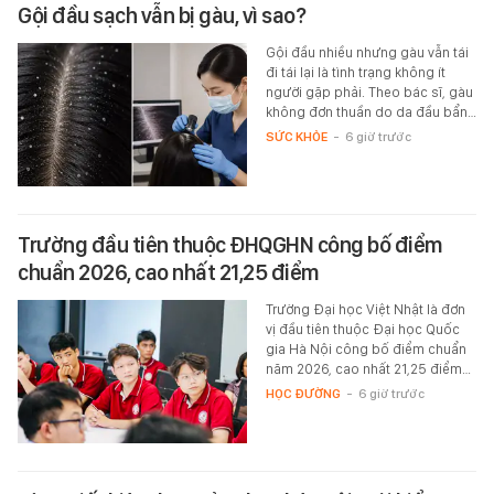
Gội đầu sạch vẫn bị gàu, vì sao?
Gội đầu nhiều nhưng gàu vẫn tái
đi tái lại là tình trạng không ít
người gặp phải. Theo bác sĩ, gàu
không đơn thuần do da đầu bẩn…
SỨC KHỎE
-
6 giờ trước
Trường đầu tiên thuộc ĐHQGHN công bố điểm
chuẩn 2026, cao nhất 21,25 điểm
Trường Đại học Việt Nhật là đơn
vị đầu tiên thuộc Đại học Quốc
gia Hà Nội công bố điểm chuẩn
năm 2026, cao nhất 21,25 điểm…
HỌC ĐƯỜNG
-
6 giờ trước