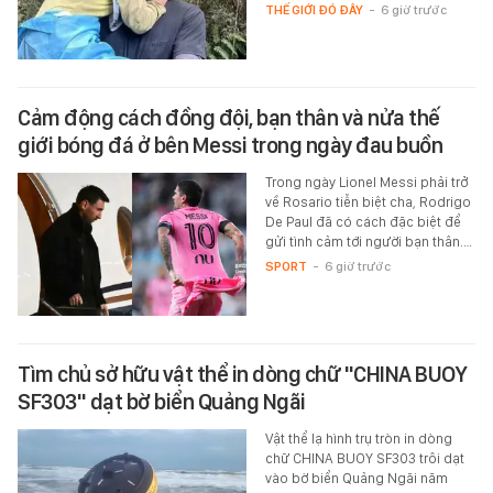
THẾ GIỚI ĐÓ ĐÂY
-
6 giờ trước
Cảm động cách đồng đội, bạn thân và nửa thế
giới bóng đá ở bên Messi trong ngày đau buồn
Trong ngày Lionel Messi phải trở
về Rosario tiễn biệt cha, Rodrigo
De Paul đã có cách đặc biệt để
gửi tình cảm tới người bạn thân.…
SPORT
-
6 giờ trước
Tìm chủ sở hữu vật thể in dòng chữ "CHINA BUOY
SF303" dạt bờ biển Quảng Ngãi
Vật thể lạ hình trụ tròn in dòng
chữ CHINA BUOY SF303 trôi dạt
vào bờ biển Quảng Ngãi năm