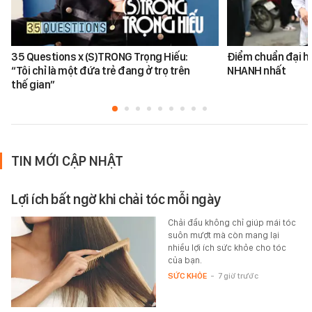
35 Questions x (S)TRONG Trọng Hiếu:
Điểm chuẩn đại h
“Tôi chỉ là một đứa trẻ đang ở trọ trên
NHANH nhất
thế gian”
TIN MỚI CẬP NHẬT
Lợi ích bất ngờ khi chải tóc mỗi ngày
Chải đầu không chỉ giúp mái tóc
suôn mượt mà còn mang lại
nhiều lợi ích sức khỏe cho tóc
của bạn.
SỨC KHỎE
-
7 giờ trước