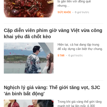
bị gắn liền với đồng quê
nhưng…
SỨC KHỎE
-
6 giờ trước
Cặp diễn viên phim giờ vàng Việt vừa công
khai yêu đã chốt kèo
Hiện tại, cả hai đang tập trung
để xây dựng căn biệt thự chung.
STAR
-
6 giờ trước
Nghịch lý giá vàng: Thế giới tăng vọt, SJC
'án binh bất động'
Trong khi giá vàng thế giới tăng
mạnh trở lại lên mốc 4.300