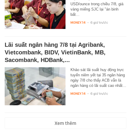
USD/ounce trong chiều 7/8, giá
vàng miếng SJC lại "án binh
bất…
MONEY.14
-
6 giờ trước
Lãi suất ngân hàng 7/8 tại Agribank,
Vietcombank, BIDV, VietinBank, MB,
Sacombank, HDBank,...
Khảo sát lãi suất huy động trực
tuyến niêm yết tại 35 ngân hàng
ngày 7/8 cho thấy ACB vẫn là
ngân hàng có lãi suất cao nhất…
MONEY.14
-
6 giờ trước
Xem thêm