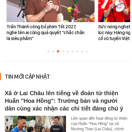
Trấn Thành công bố phim Tết 2027,
Sức nóng nghẹt t
nghe tên ai cũng quả quyết “chắc chắn
lúc này: Hàng ng
là siêu phẩm”
cổ vũ tuyển Việt
TIN MỚI CẬP NHẬT
Xã ở Lai Châu lên tiếng về đoàn từ thiện
Huấn "Hoa Hồng": Trưởng bản và người
dân cùng xác nhận các chi tiết đáng chú ý
Liên quan đến hoạt động từ thiện
của Huấn "Hoa Hồng" tại xã
Mường Than (Lai Châu), chính