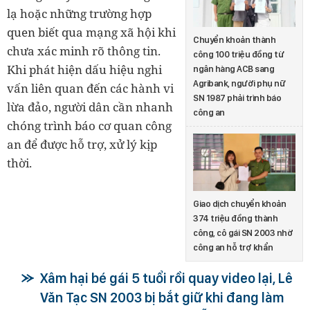
lạ hoặc những trường hợp
quen biết qua mạng xã hội khi
Chuyển khoản thành
chưa xác minh rõ thông tin.
công 100 triệu đồng từ
Khi phát hiện dấu hiệu nghi
ngân hàng ACB sang
Agribank, người phụ nữ
vấn liên quan đến các hành vi
SN 1987 phải trình báo
lừa đảo, người dân cần nhanh
công an
chóng trình báo cơ quan công
an để được hỗ trợ, xử lý kịp
thời.
Giao dịch chuyển khoản
374 triệu đồng thành
công, cô gái SN 2003 nhờ
công an hỗ trợ khẩn
Xâm hại bé gái 5 tuổi rồi quay video lại, Lê
Văn Tạc SN 2003 bị bắt giữ khi đang làm