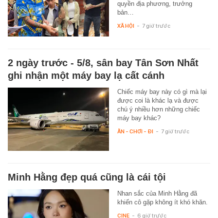
quyền địa phương, trưởng
bản…
XÃ HỘI
-
7 giờ trước
2 ngày trước - 5/8, sân bay Tân Sơn Nhất
ghi nhận một máy bay lạ cất cánh
Chiếc máy bay này có gì mà lại
được coi là khác lạ và được
chú ý nhiều hơn những chiếc
máy bay khác?
ĂN - CHƠI - ĐI
-
7 giờ trước
Minh Hằng đẹp quá cũng là cái tội
Nhan sắc của Minh Hằng đã
khiến cô gặp không ít khó khăn.
CINE
-
6 giờ trước