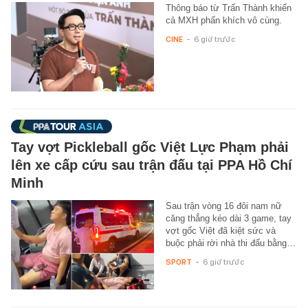
Thông báo từ Trấn Thành khiến
cả MXH phấn khích vô cùng.
CINE
-
6 giờ trước
Tay vợt Pickleball gốc Việt Lực Phạm phải
lên xe cấp cứu sau trận đấu tại PPA Hồ Chí
Minh
Sau trận vòng 16 đôi nam nữ
căng thẳng kéo dài 3 game, tay
vợt gốc Việt đã kiệt sức và
buộc phải rời nhà thi đấu bằng…
SPORT
-
6 giờ trước