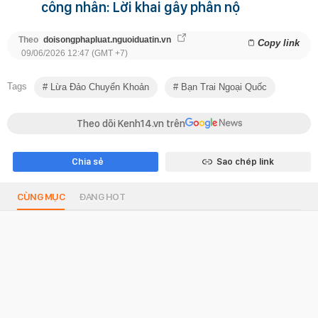
công nhân: Lời khai gây phẫn nộ
Theo
doisongphapluat.nguoiduatin.vn
Copy link
09/06/2026 12:47 (GMT +7)
Tags
Lừa Đảo Chuyển Khoản
Bạn Trai Ngoại Quốc
Theo dõi Kenh14.vn trên
Chia sẻ
Sao chép link
CÙNG MỤC
ĐANG HOT