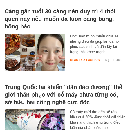
Càng gần tuổi 30 càng nên duy trì 4 thói
quen này nếu muốn da luôn căng bóng,
hồng hào
Hôm nay mình muốn chia sẻ
những điều đã giúp làn da hồi
phục sau sinh và dần lấy lại
trạng thái khỏe mạnh.
BEAUTY & FASHION
-
6 giờ trước
Trung Quốc lại khiến "dân đào đường" thế
giới thán phục với cỗ máy chưa từng có,
sở hữu hai công nghệ cực độc
Cỗ máy mới dự kiến sẽ tăng
hiệu quả 30% đồng thời cải thiện
khả năng thích ứng trong điều
kiện địa chất phức tạp.