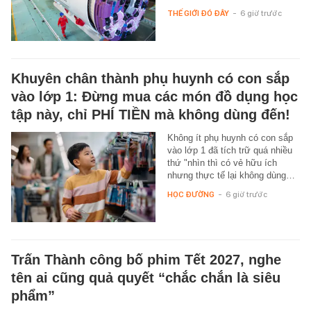
THẾ GIỚI ĐÓ ĐÂY
-
6 giờ trước
Khuyên chân thành phụ huynh có con sắp
vào lớp 1: Đừng mua các món đồ dụng học
tập này, chỉ PHÍ TIỀN mà không dùng đến!
Không ít phụ huynh có con sắp
vào lớp 1 đã tích trữ quá nhiều
thứ "nhìn thì có vẻ hữu ích
nhưng thực tế lại không dùng…
HỌC ĐƯỜNG
-
6 giờ trước
Trấn Thành công bố phim Tết 2027, nghe
tên ai cũng quả quyết “chắc chắn là siêu
phẩm”