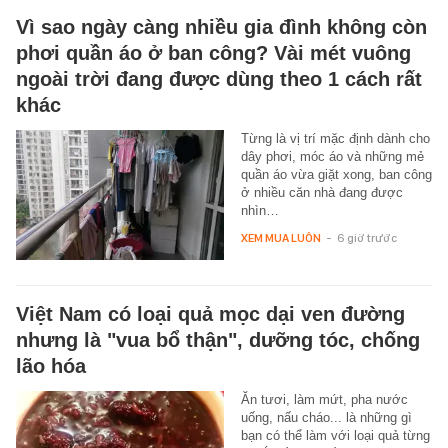
Vì sao ngày càng nhiều gia đình không còn
phơi quần áo ở ban công? Vài mét vuông
ngoài trời đang được dùng theo 1 cách rất
khác
Từng là vị trí mặc định dành cho
dây phơi, móc áo và những mẻ
quần áo vừa giặt xong, ban công
ở nhiều căn nhà đang được
nhìn…
XEM MUA LUÔN
-
6 giờ trước
Việt Nam có loại quả mọc dại ven đường
nhưng là "vua bổ thận", dưỡng tóc, chống
lão hóa
Ăn tươi, làm mứt, pha nước
uống, nấu cháo... là những gì
bạn có thể làm với loại quả từng