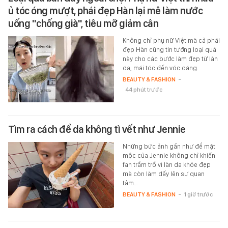
ủ tóc óng mượt, phái đẹp Hàn lại mê làm nước
uống "chống già", tiêu mỡ giảm cân
Không chỉ phụ nữ Việt mà cả phái
đẹp Hàn cũng tin tưởng loại quả
này cho các bước làm đẹp từ làn
da, mái tóc đến vóc dáng.
BEAUTY & FASHION
-
44 phút trước
Tìm ra cách để da không tì vết như Jennie
Những bức ảnh gần như để mặt
mộc của Jennie không chỉ khiến
fan trầm trồ vì làn da khỏe đẹp
mà còn làm dấy lên sự quan
tâm…
BEAUTY & FASHION
-
1 giờ trước