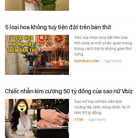
5 loại hoa không tuỳ tiện đặt trên bàn thờ
Việc lựa chọn hoa đặt trên bàn
thờ cũng là một phần quan trọng
trong cách bài trí không gian thờ
cúng.
XEM MUA LUÔN
-
7 giờ trước
Chiếc nhẫn kim cương 50 tỷ đồng của sao nữ Vbiz
Sao nữ này sở hữu viên kim
cương lấp lánh, từng được hé lộ
tầm 50 tỷ đồng.
STAR
-
7 giờ trước