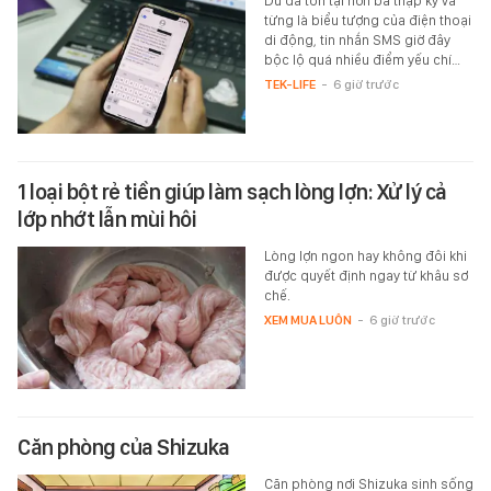
Dù đã tồn tại hơn ba thập kỷ và
từng là biểu tượng của điện thoại
di động, tin nhắn SMS giờ đây
bộc lộ quá nhiều điểm yếu chí…
TEK-LIFE
-
6 giờ trước
1 loại bột rẻ tiền giúp làm sạch lòng lợn: Xử lý cả
lớp nhớt lẫn mùi hôi
Lòng lợn ngon hay không đôi khi
được quyết định ngay từ khâu sơ
chế.
XEM MUA LUÔN
-
6 giờ trước
Căn phòng của Shizuka
Căn phòng nơi Shizuka sinh sống