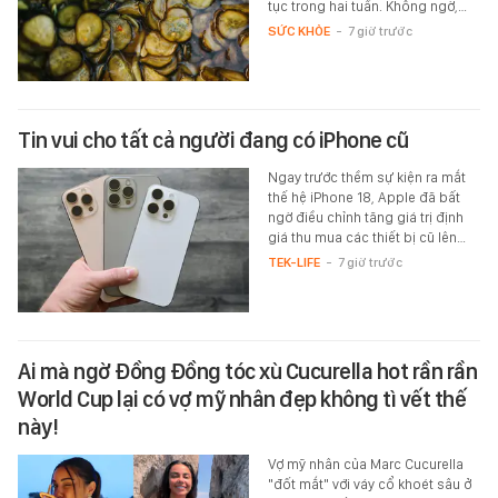
tục trong hai tuần. Không ngờ,…
SỨC KHỎE
-
7 giờ trước
Tin vui cho tất cả người đang có iPhone cũ
Ngay trước thềm sự kiện ra mắt
thế hệ iPhone 18, Apple đã bất
ngờ điều chỉnh tăng giá trị định
giá thu mua các thiết bị cũ lên…
TEK-LIFE
-
7 giờ trước
Ai mà ngờ Đồng Đồng tóc xù Cucurella hot rần rần
World Cup lại có vợ mỹ nhân đẹp không tì vết thế
này!
Vợ mỹ nhân của Marc Cucurella
"đốt mắt" với váy cổ khoét sâu ở