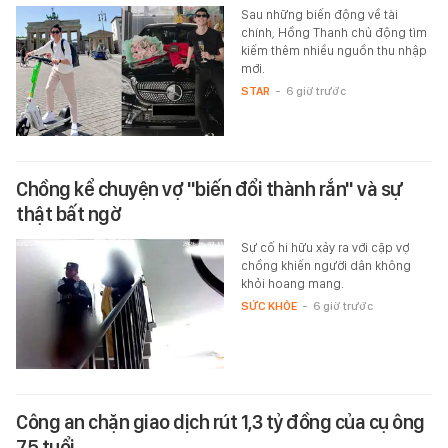
Sau những biến động về tài
chính, Hồng Thanh chủ động tìm
kiếm thêm nhiều nguồn thu nhập
mới.
STAR
-
6 giờ trước
Chồng kể chuyện vợ "biến đổi thành rắn" và sự
thật bất ngờ
Sự cố hi hữu xảy ra với cặp vợ
chồng khiến người dân không
khỏi hoang mang.
SỨC KHỎE
-
6 giờ trước
Công an chặn giao dịch rút 1,3 tỷ đồng của cụ ông
75 tuổi