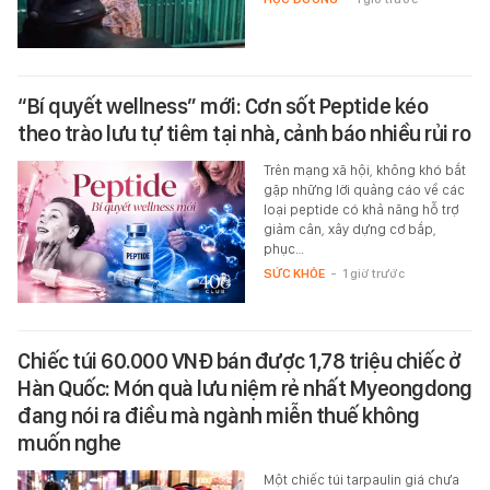
“Bí quyết wellness” mới: Cơn sốt Peptide kéo
theo trào lưu tự tiêm tại nhà, cảnh báo nhiều rủi ro
Trên mạng xã hội, không khó bắt
gặp những lời quảng cáo về các
loại peptide có khả năng hỗ trợ
giảm cân, xây dựng cơ bắp,
phục…
SỨC KHỎE
-
1 giờ trước
Chiếc túi 60.000 VNĐ bán được 1,78 triệu chiếc ở
Hàn Quốc: Món quà lưu niệm rẻ nhất Myeongdong
đang nói ra điều mà ngành miễn thuế không
muốn nghe
Một chiếc túi tarpaulin giá chưa