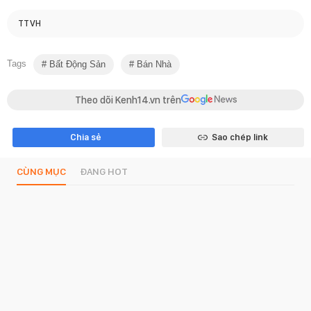
TTVH
Tags
Bất Động Sản
Bán Nhà
Theo dõi Kenh14.vn trên
Chia sẻ
Sao chép link
CÙNG MỤC
ĐANG HOT