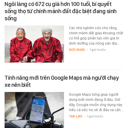
Ngôi làng có 672 cụ già hơn 100 tuổi, bí quyết
sống thọ từ chính mảnh đất đặc biệt đang sinh
sống
Các nhà nghiên cứu cho rằng,
chính mảnh đất giàu khoáng chất
có thể góp phần tạo nên giá trị
dinh dưỡng của nông sản địa…
SỨC KHỎE
-
1 giờ trước
Tính năng mới trên Google Maps mà người chạy
xe nên biết
Google Maps từng giúp người
dùng biết mình đang ở đâu. Giờ
đây, Google muốn ứng dụng này
hiểu cả việc họ sẽ đi đâu và cần…
TEK-LIFE
-
1 giờ trước