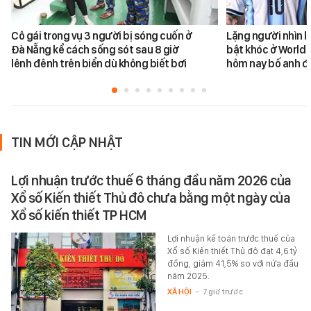
Cô gái trong vụ 3 người bị sóng cuốn ở
Lặng người nhìn l
Đà Nẵng kể cách sống sót sau 8 giờ
bật khóc ở World 
lênh đênh trên biển dù không biết bơi
hôm nay bố anh đ
TIN MỚI CẬP NHẬT
Lợi nhuận trước thuế 6 tháng đầu năm 2026 của
Xổ số Kiến thiết Thủ đô chưa bằng một ngày của
Xổ số kiến thiết TP HCM
Lợi nhuận kế toán trước thuế của
Xổ số Kiến thiết Thủ đô đạt 4,6 tỷ
đồng, giảm 41,5% so với nửa đầu
năm 2025.
XÃ HỘI
-
7 giờ trước