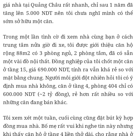
giá nhà tại Quảng Châu rất nhanh, chỉ sau 1 năm đã
tăng lên 5.000 NDT nên tôi chưa nghĩ mình có thể
sớm sở hữu một căn.
Trong một lần tình cờ đi xem nhà cùng bạn ở cách
trung tâm nửa giờ đi xe, tôi được giới thiệu căn hộ
rộng 88m2 có 3 phòng ngủ, 2 phòng tắm, đã có sẵn
một vài đồ nội thất. Đồng nghiệp của tôi chốt một căn
ở tầng 15, giá 690.000 NDT, tính ra vẫn khá rẻ so với
mặt bằng chung. Người môi giới đột nhiên hỏi tôi có ý
định mua nhà không, căn ở tầng 4, phòng 404 chỉ có
600.000 NDT (~2 tỷ đồng), rẻ hơn rất nhiều so với
những căn đang bán khác.
Tôi xem xét một tuần, cuối cùng cũng đặt bút kỳ hợp
đồng mua nhà. Bố mẹ rất vui khi nghe tin này nhưng
khi thấy căn hộ ở tầng 4 liền thở dài, cho rằng nhà ở