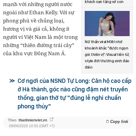
khách sạn tặng vợ con
mạnh với những người nước
ngoài như Ethan Kelly. Với sự
phong phú về chủng loại,
hương vị và giá cả, không ít
người ví Việt Nam là một trong
Nữ thần viral MXH nhờ
những “thiên đường trái cây”
khoảnh khắc "được ngọn
của khu vực Đông Nam Á.
gió thiên vị": Visual tiên tử,
style đời thường xinh đảo
điên
Cơ ngơi của NSND Tự Long: Căn hộ cao cấp
ở Hà thành, góc nào cũng đậm nét truyền
thống, gian thờ tự "đúng lễ nghi chuẩn
phong thủy"
Theo
thanhnienviet.vn
Copy link
09/06/2026 10:50 (GMT +7)