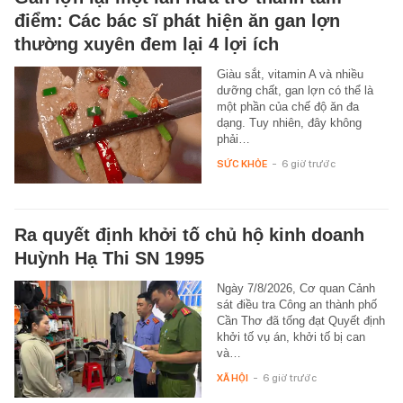
điểm: Các bác sĩ phát hiện ăn gan lợn
thường xuyên đem lại 4 lợi ích
Giàu sắt, vitamin A và nhiều
dưỡng chất, gan lợn có thể là
một phần của chế độ ăn đa
dạng. Tuy nhiên, đây không
phải…
SỨC KHỎE
-
6 giờ trước
Ra quyết định khởi tố chủ hộ kinh doanh
Huỳnh Hạ Thi SN 1995
Ngày 7/8/2026, Cơ quan Cảnh
sát điều tra Công an thành phố
Cần Thơ đã tống đạt Quyết định
khởi tố vụ án, khởi tố bị can
và…
XÃ HỘI
-
6 giờ trước