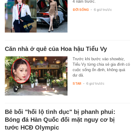
4 năm trước.
ĐỜI SỐNG
-
6 giờ trước
Căn nhà ở quê của Hoa hậu Tiểu Vy
Trước khi bước vào showbiz,
Tiểu Vy từng chia sẻ gia đình có
cuộc sống ổn định, không quá
dư dả.
STAR
-
6 giờ trước
Bê bối "hối lộ tình dục" bị phanh phui:
Bóng đá Hàn Quốc đối mặt nguy cơ bị
tước HCĐ Olympic