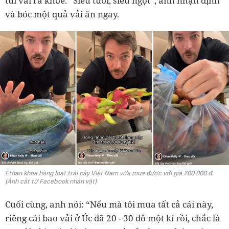
túi vải ra khoe. “Siêu tươi, siêu ngọt”, anh nhận định
và bóc một quả vải ăn ngay.
Ethan khoe hàng loạt trái cây Việt Nam vừa mua được với giá 700.000 đ.
(Ảnh cắt từ Facebook nhân vật)
Cuối cùng, anh nói: “Nếu mà tôi mua tất cả cái này,
riêng cái bao vải ở Úc đã 20 - 30 đô một kí rồi, chắc là