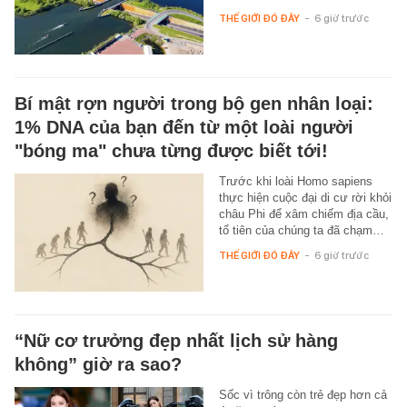
THẾ GIỚI ĐÓ ĐÂY
-
6 giờ trước
Bí mật rợn người trong bộ gen nhân loại:
1% DNA của bạn đến từ một loài người
"bóng ma" chưa từng được biết tới!
Trước khi loài Homo sapiens
thực hiện cuộc đại di cư rời khỏi
châu Phi để xâm chiếm địa cầu,
tổ tiên của chúng ta đã chạm…
THẾ GIỚI ĐÓ ĐÂY
-
6 giờ trước
“Nữ cơ trưởng đẹp nhất lịch sử hàng
không” giờ ra sao?
Sốc vì trông còn trẻ đẹp hơn cả