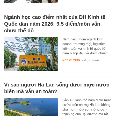
Ngành học cao điểm nhất của ĐH Kinh tế
Quốc dân năm 2026: 9,5 điểm/môn vẫn
chưa thể đỗ
Năm nay, nhóm ngành kinh
doanh, thương mại, logistics,
kiểm toán và kinh tế quốc tế
nằm ở top đầu về điểm chuẩn…
HỌC ĐƯỜNG
-
6 giờ trước
Vì sao người Hà Lan sống dưới mực nước
biển mà vẫn an toàn?
Gần 1/3 lãnh thổ nằm dưới mực
nước biển nhưng Hà Lan không
phải nơm nớp sợ những cơn
thịnh nộ của đại dương mà rất…