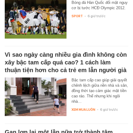
Bóng đá Hàn Quốc đối mặt nguy
cơ bị tước HCĐ Olympic 2012.
SPORT
-
6 giờ trước
Vì sao ngày càng nhiều gia đình không còn
xây bậc tam cấp quá cao? 1 cách làm
thuận tiện hơn cho cả trẻ em lẫn người già
Bậc tam cấp cao giúp giải quyết
chênh lệch giữa nền nhà và sân,
đồng thời tạo cảm giác mặt tiền
cao ráo. Thế nhưng khi ngôi
nhà…
XEM MUA LUÔN
-
6 giờ trước
Gan lợn lại một lần nữa trở thành tâm