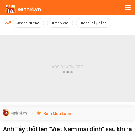
MỚI NHẤT
#mẹo đi chợ
#mẹo vặt
#chơi cây cảnh
Xem thêm
Xem Mua Luôn
Anh Tây thốt lên "Việt Nam mãi đỉnh" sau khi ra