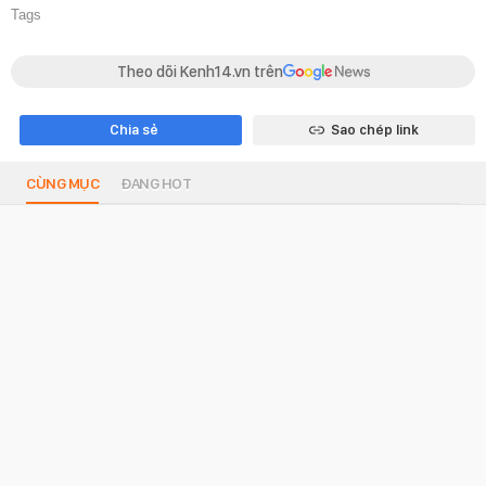
Tags
Theo dõi Kenh14.vn trên
Chia sẻ
Sao chép link
CÙNG MỤC
ĐANG HOT