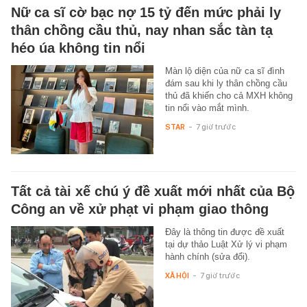
Nữ ca sĩ cờ bạc nợ 15 tỷ đến mức phải ly
thân chồng cầu thủ, nay nhan sắc tàn tạ
héo úa không tin nổi
Màn lộ diện của nữ ca sĩ đình
đám sau khi ly thân chồng cầu
thủ đã khiến cho cả MXH không
tin nổi vào mắt mình.
STAR
-
7 giờ trước
Tất cả tài xế chú ý đề xuất mới nhất của Bộ
Công an về xử phạt vi phạm giao thông
Đây là thông tin được đề xuất
tại dự thảo Luật Xử lý vi phạm
hành chính (sửa đổi).
XÃ HỘI
-
7 giờ trước