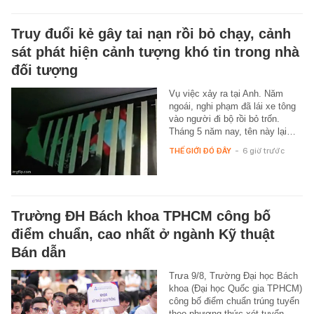
Truy đuổi kẻ gây tai nạn rồi bỏ chạy, cảnh
sát phát hiện cảnh tượng khó tin trong nhà
đối tượng
Vụ việc xảy ra tại Anh. Năm
ngoái, nghi phạm đã lái xe tông
vào người đi bộ rồi bỏ trốn.
Tháng 5 năm nay, tên này lại…
THẾ GIỚI ĐÓ ĐÂY
-
6 giờ trước
Trường ĐH Bách khoa TPHCM công bố
điểm chuẩn, cao nhất ở ngành Kỹ thuật
Bán dẫn
Trưa 9/8, Trường Đại học Bách
khoa (Đại học Quốc gia TPHCM)
công bố điểm chuẩn trúng tuyển
theo phương thức xét tuyển…