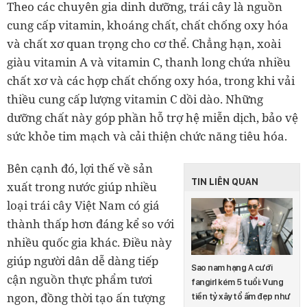
Theo các chuyên gia dinh dưỡng, trái cây là nguồn
cung cấp vitamin, khoáng chất, chất chống oxy hóa
và chất xơ quan trọng cho cơ thể. Chẳng hạn, xoài
giàu vitamin A và vitamin C, thanh long chứa nhiều
chất xơ và các hợp chất chống oxy hóa, trong khi vải
thiều cung cấp lượng vitamin C dồi dào. Những
dưỡng chất này góp phần hỗ trợ hệ miễn dịch, bảo vệ
sức khỏe tim mạch và cải thiện chức năng tiêu hóa.
Bên cạnh đó, lợi thế về sản
TIN LIÊN QUAN
xuất trong nước giúp nhiều
loại trái cây Việt Nam có giá
thành thấp hơn đáng kể so với
nhiều quốc gia khác. Điều này
giúp người dân dễ dàng tiếp
Sao nam hạng A cưới
cận nguồn thực phẩm tươi
fangirl kém 5 tuổi: Vung
ngon, đồng thời tạo ấn tượng
tiền tỷ xây tổ ấm đẹp như