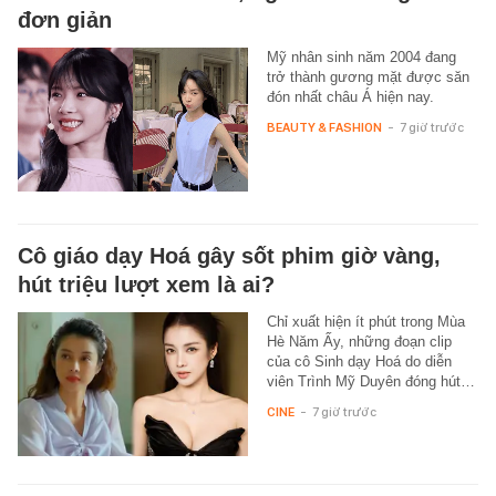
đơn giản
Mỹ nhân sinh năm 2004 đang
trở thành gương mặt được săn
đón nhất châu Á hiện nay.
BEAUTY & FASHION
-
7 giờ trước
Cô giáo dạy Hoá gây sốt phim giờ vàng,
hút triệu lượt xem là ai?
Chỉ xuất hiện ít phút trong Mùa
Hè Năm Ấy, những đoạn clip
của cô Sinh dạy Hoá do diễn
viên Trình Mỹ Duyên đóng hút…
CINE
-
7 giờ trước