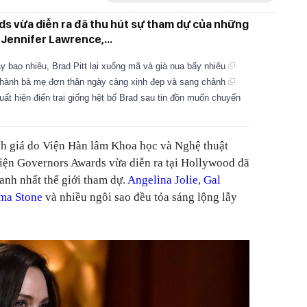
ds vừa diễn ra đã thu hút sự tham dự của những
 Jennifer Lawrence,...
lẫy bao nhiêu, Brad Pitt lại xuống mã và già nua bấy nhiêu
ở thành bà mẹ đơn thân ngày càng xinh đẹp và sang chảnh
uất hiện điển trai giống hệt bố Brad sau tin đồn muốn chuyển
anh giá do Viện Hàn lâm Khoa học và Nghệ thuật
iện Governors Awards vừa diễn ra tại Hollywood đã
anh nhất thế giới tham dự.
Angelina Jolie
,
Gal
ma Stone
và nhiều ngôi sao đều tỏa sáng lộng lẫy