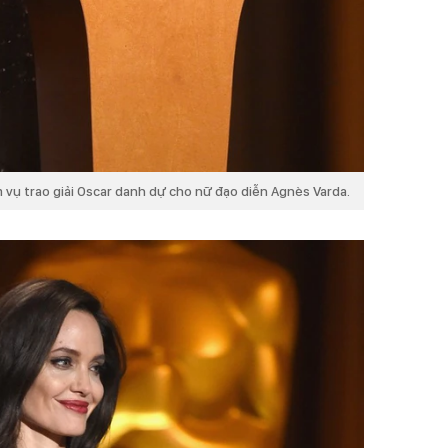
 vụ trao giải Oscar danh dự cho nữ đạo diễn Agnès Varda.