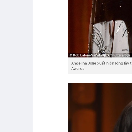
Angelina Jolie xuất hiện lộng lẫy 
Awards.