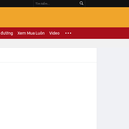
 đường
Xem Mua Luôn
Video