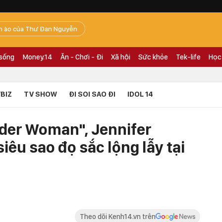
n ào của Thư Đan Nguyễn
 sống
Money.14
Ăn - Chơi - Đi
Xã hội
Sức khỏe
Tek-life
Học
BIZ
TV SHOW
ĐI SOI SAO ĐI
IDOL 14
nder Woman", Jennifer
iêu sao đọ sắc lộng lẫy tại
Theo dõi Kenh14.vn trên