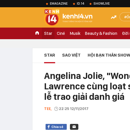
EMAGAZINE
ID.14
SHOWLIVE
Ồ
Star
Ciné
Musik
Beauty & Fashion
Đời
STAR
SAO VIỆT
HỘI BẠN THÂN SHOW
Angelina Jolie, "Wo
Lawrence cùng loạt s
lễ trao giải danh giá
TEE,
22:25 12/11/2017
Chia sẻ