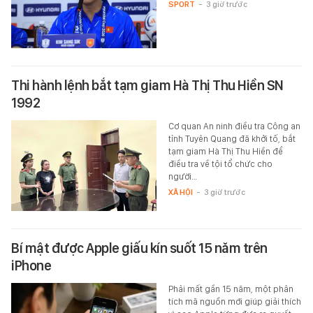
SPORT
-
3 giờ trước
Thi hành lệnh bắt tạm giam Hà Thị Thu Hiền SN
1992
Cơ quan An ninh điều tra Công an
tỉnh Tuyên Quang đã khởi tố, bắt
tạm giam Hà Thị Thu Hiền để
điều tra về tội tổ chức cho
người…
XÃ HỘI
-
3 giờ trước
Bí mật được Apple giấu kín suốt 15 năm trên
iPhone
Phải mất gần 15 năm, một phân
tích mã nguồn mới giúp giải thích