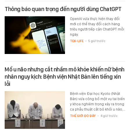
Thông báo quan trọng đến người dùng ChatGPT
OpenAI vừa thực hiện thay đổi
mới có thể thay đổi cách hàng
triệu người tiếp cận ChatGPT mỗi
ngày.
TEK-LIFE
-
5 giờ trước
Mổ u não nhưng cắt nhầm mô khỏe khiến nữ bệnh
nhân nguy kịch: Bệnh viện Nhật Bản lên tiếng xin
lỗi
Bệnh viện Đại học Kyoto (Nhật
Bản) vừa công bố một vụ tai biến
y khoa nghiêm trọng xảy ra trong
ca phẫu thuật cắt bỏ khối u não,…
THẾ GIỚI ĐÓ ĐÂY
-
4 giờ trước