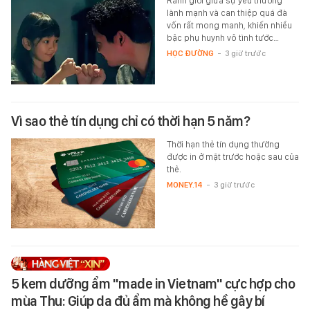
Ranh giới giữa sự yêu thương
lành mạnh và can thiệp quá đà
vốn rất mong manh, khiến nhiều
bậc phụ huynh vô tình tước…
HỌC ĐƯỜNG
-
3 giờ trước
Vì sao thẻ tín dụng chỉ có thời hạn 5 năm?
Thời hạn thẻ tín dụng thường
được in ở mặt trước hoặc sau của
thẻ.
MONEY.14
-
3 giờ trước
5 kem dưỡng ẩm "made in Vietnam" cực hợp cho
mùa Thu: Giúp da đủ ẩm mà không hề gây bí