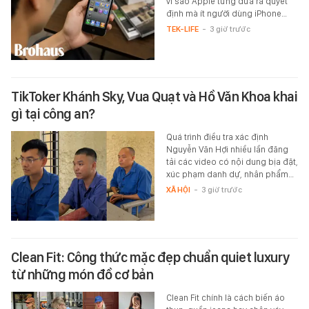
vì sao Apple từng đưa ra quyết
định mà ít người dùng iPhone…
TEK-LIFE
-
3 giờ trước
TikToker Khánh Sky, Vua Quạt và Hồ Văn Khoa khai
gì tại công an?
Quá trình điều tra xác định
Nguyễn Văn Hợi nhiều lần đăng
tải các video có nội dung bịa đặt,
xúc phạm danh dự, nhân phẩm…
XÃ HỘI
-
3 giờ trước
Clean Fit: Công thức mặc đẹp chuẩn quiet luxury
từ những món đồ cơ bản
Clean Fit chính là cách biến áo