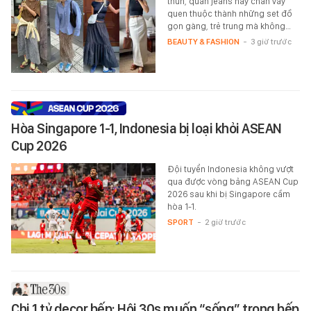
thun, quần jeans hay chân váy
quen thuộc thành những set đồ
gọn gàng, trẻ trung mà không…
BEAUTY & FASHION
-
3 giờ trước
Hòa Singapore 1-1, Indonesia bị loại khỏi ASEAN
Cup 2026
Đội tuyển Indonesia không vượt
qua được vòng bảng ASEAN Cup
2026 sau khi bị Singapore cầm
hòa 1-1.
SPORT
-
2 giờ trước
Chi 1 tỷ decor bếp: Hội 30s muốn “sống” trong bếp