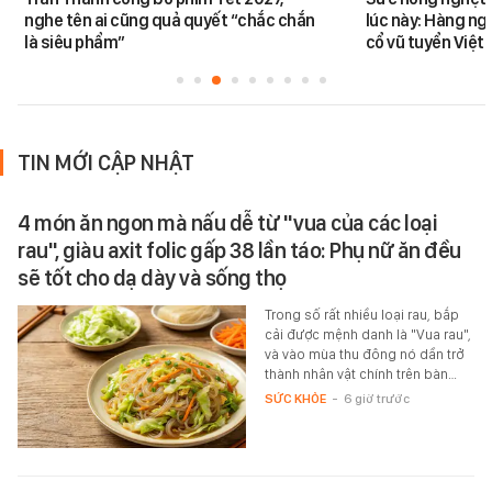
nghe tên ai cũng quả quyết “chắc chắn
lúc này: Hàng ng
là siêu phẩm”
cổ vũ tuyển Việt
TIN MỚI CẬP NHẬT
4 món ăn ngon mà nấu dễ từ "vua của các loại
rau", giàu axit folic gấp 38 lần táo: Phụ nữ ăn đều
sẽ tốt cho dạ dày và sống thọ
Trong số rất nhiều loại rau, bắp
cải được mệnh danh là "Vua rau",
và vào mùa thu đông nó dần trở
thành nhân vật chính trên bàn…
SỨC KHỎE
-
6 giờ trước