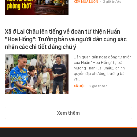
XEM MUA LUÔN
-
2 giờ trước
Xã ở Lai Châu lên tiếng về đoàn từ thiện Huấn
"Hoa Hồng": Trưởng bản và người dân cùng xác
nhận các chi tiết đáng chú ý
Liên quan đến hoạt động từ thiện
của Huấn "Hoa Hồng" tại xã
Mường Than (Lai Châu), chính
quyền địa phương, trưởng bản
và…
XÃ HỘI
-
2 giờ trước
Xem thêm