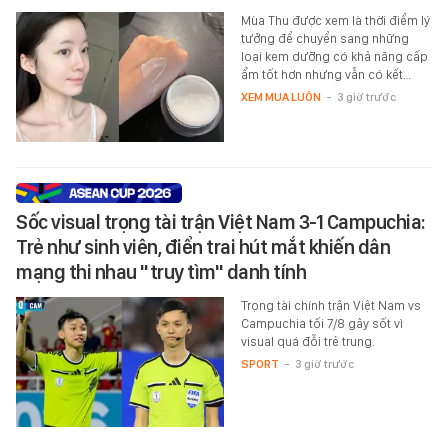
Mùa Thu được xem là thời điểm lý
tưởng để chuyển sang những
loại kem dưỡng có khả năng cấp
ẩm tốt hơn nhưng vẫn có kết…
XEM MUA LUÔN
-
3 giờ trước
Sốc visual trọng tài trận Việt Nam 3-1 Campuchia:
Trẻ như sinh viên, điển trai hút mắt khiến dân
mạng thi nhau "truy tìm" danh tính
Trọng tài chính trận Việt Nam vs
Campuchia tối 7/8 gây sốt vì
visual quá đỗi trẻ trung.
SPORT
-
3 giờ trước