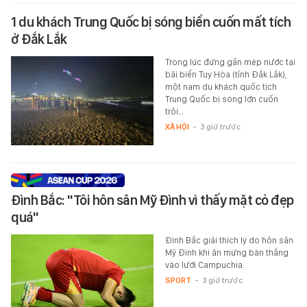
1 du khách Trung Quốc bị sóng biển cuốn mất tích
ở Đắk Lắk
Trong lúc đứng gần mép nước tại
bãi biển Tuy Hòa (tỉnh Đắk Lắk),
một nam du khách quốc tịch
Trung Quốc bị sóng lớn cuốn
trôi…
XÃ HỘI
-
3 giờ trước
Đình Bắc: "Tôi hôn sân Mỹ Đình vì thấy mặt cỏ đẹp
quá"
Đình Bắc giải thích lý do hôn sân
Mỹ Đình khi ăn mừng bàn thắng
vào lưới Campuchia.
SPORT
-
3 giờ trước