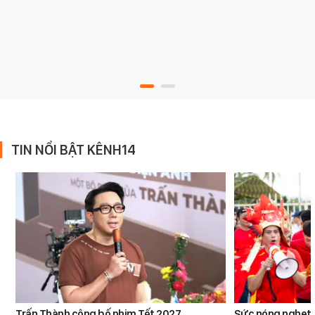
TIN NỔI BẬT KÊNH14
Trấn Thành công bố phim Tết 2027,
Sức nóng nghẹt t