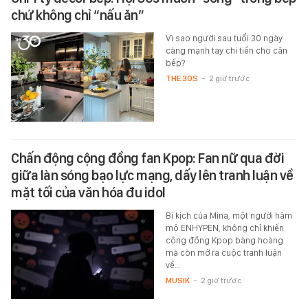
chứ không chỉ “nấu ăn”
Vì sao người sau tuổi 30 ngày
càng mạnh tay chi tiền cho căn
bếp?
THE 30S
-
2 giờ trước
Chấn động cộng đồng fan Kpop: Fan nữ qua đời
giữa làn sóng bạo lực mạng, dấy lên tranh luận về
mặt tối của văn hóa đu idol
Bi kịch của Mina, một người hâm
mộ ENHYPEN, không chỉ khiến
cộng đồng Kpop bàng hoàng
mà còn mở ra cuộc tranh luận
về…
MUSIK
-
2 giờ trước