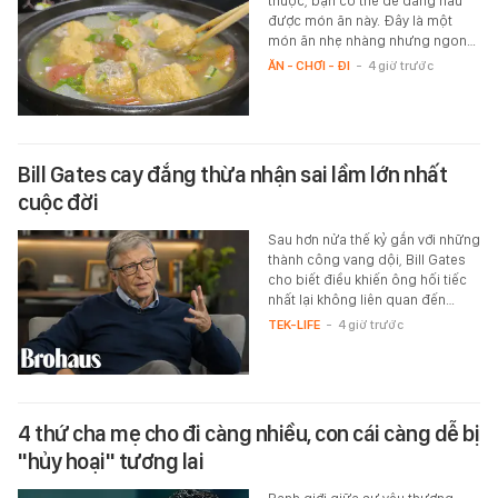
thuộc, bạn có thể dễ dàng nấu
được món ăn này. Đây là một
món ăn nhẹ nhàng nhưng ngon…
ĂN - CHƠI - ĐI
-
4 giờ trước
Bill Gates cay đắng thừa nhận sai lầm lớn nhất
cuộc đời
Sau hơn nửa thế kỷ gắn với những
thành công vang dội, Bill Gates
cho biết điều khiến ông hối tiếc
nhất lại không liên quan đến…
TEK-LIFE
-
4 giờ trước
4 thứ cha mẹ cho đi càng nhiều, con cái càng dễ bị
"hủy hoại" tương lai