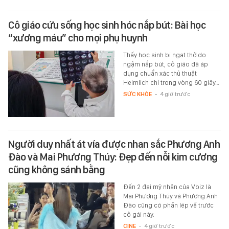
Cô giáo cứu sống học sinh hóc nắp bút: Bài học
“xương máu” cho mọi phụ huynh
Thấy học sinh bị ngạt thở do
ngậm nắp bút, cô giáo đã áp
dụng chuẩn xác thủ thuật
Heimlich chỉ trong vòng 60 giây…
SỨC KHỎE
-
4 giờ trước
Người duy nhất át vía được nhan sắc Phương Anh
Đào và Mai Phương Thúy: Đẹp đến nỗi kim cương
cũng không sánh bằng
Đến 2 đại mỹ nhân của Vbiz là
Mai Phương Thúy và Phương Anh
Đào cũng có phần lép vế trước
cô gái này.
CINE
-
4 giờ trước