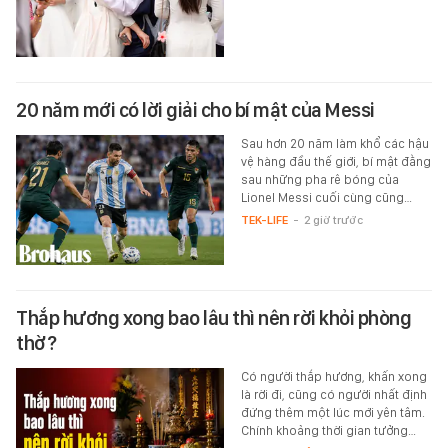
20 năm mới có lời giải cho bí mật của Messi
Sau hơn 20 năm làm khổ các hậu
vệ hàng đầu thế giới, bí mật đằng
sau những pha rê bóng của
Lionel Messi cuối cùng cũng…
TEK-LIFE
-
2 giờ trước
Thắp hương xong bao lâu thì nên rời khỏi phòng
thờ?
Có người thắp hương, khấn xong
là rời đi, cũng có người nhất định
đứng thêm một lúc mới yên tâm.
Chính khoảng thời gian tưởng…