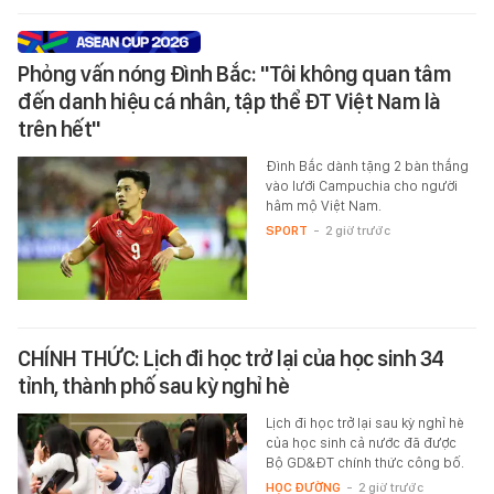
Phỏng vấn nóng Đình Bắc: "Tôi không quan tâm
đến danh hiệu cá nhân, tập thể ĐT Việt Nam là
trên hết"
Đình Bắc dành tặng 2 bàn thắng
vào lưới Campuchia cho người
hâm mộ Việt Nam.
SPORT
-
2 giờ trước
CHÍNH THỨC: Lịch đi học trở lại của học sinh 34
tỉnh, thành phố sau kỳ nghỉ hè
Lịch đi học trở lại sau kỳ nghỉ hè
của học sinh cả nước đã được
Bộ GD&ĐT chính thức công bố.
HỌC ĐƯỜNG
-
2 giờ trước