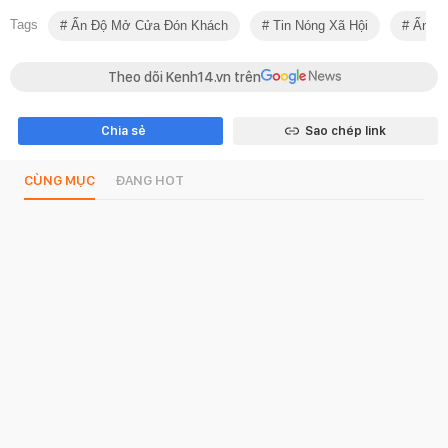
Tags
Ấn Độ Mở Cửa Đón Khách
Tin Nóng Xã Hội
Ấn Đ
Theo dõi Kenh14.vn trên
Chia sẻ
Sao chép link
CÙNG MỤC
ĐANG HOT