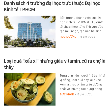
Danh sách 4 trường đại học trực thuộc Đại học
Kinh tế TP.HCM
Bốn trường thành viên của Đại
học Kinh tế TP.HCM (UEH) được
tổ chức theo từng lĩnh vực đào
tạo mũi nhọn, tạo nên hệ sinh…
HỌC ĐƯỜNG
-
5 giờ trước
Loại quả "xấu xí" nhưng giàu vitamin, cứ ra chợ là
thấy
Từng bị nhiều người "né tránh" vì
vị đắng, loại quả này lại được
xem là thực phẩm giàu dưỡng
chất với những tác dụng đáng…
SỨC KHỎE
-
5 giờ trước