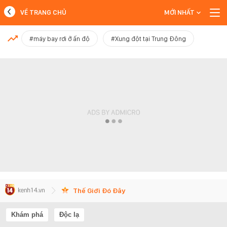
VỀ TRANG CHỦ
MỚI NHẤT
MỚI NHẤT
#máy bay rơi ở ấn độ
#Xung đột tại Trung Đông
Xem thêm
Thế Giới Đó Đây
Khám phá
Độc lạ