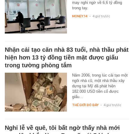
may nghi ngờ về 6,6 tỷ đồng
trong tay.
MONEY.14
-
4 giờ trước
Nhận cải tạo căn nhà 83 tuổi, nhà thầu phát
hiện hơn 13 tỷ đồng tiền mặt được giấu
trong tường phòng tắm
Năm 2006, trong lúc cải tạo một
ngôi nhà cũ, một nhà thầu xây
dựng tại Mỹ đã phát hiện
182.000 USD tiền cổ được
giấu…
THẾ GIỚI ĐÓ ĐÂY
-
4 giờ trước
Nghỉ lễ về quê, tôi bất ngờ thấy nhà mới