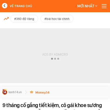
MỚI NHẤT
VỀ TRANG CHỦ
MỚI NHẤT
#360 độ Vàng
#bài học tài chính
Xem thêm
Money.14
9 tháng cố gắng tiết kiệm, cô gái khoe sương