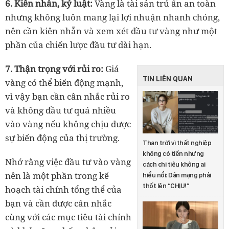
6. Kiên nhẫn, kỷ luật:
Vàng là tài sản trú ẩn an toàn
nhưng không luôn mang lại lợi nhuận nhanh chóng,
nên cần kiên nhẫn và xem xét đầu tư vàng như một
phần của chiến lược đầu tư dài hạn.
7. Thận trọng với rủi ro:
Giá
TIN LIÊN QUAN
vàng có thể biến động mạnh,
vì vậy bạn cần cân nhắc rủi ro
và không đầu tư quá nhiều
vào vàng nếu không chịu được
sự biến động của thị trường.
Than trời vì thất nghiệp
không có tiền nhưng
Nhớ rằng việc đầu tư vào vàng
cách chi tiêu không ai
nên là một phần trong kế
hiểu nổi: Dân mạng phải
thốt lên “CHỊU!”
hoạch tài chính tổng thể của
bạn và cần được cân nhắc
cùng với các mục tiêu tài chính