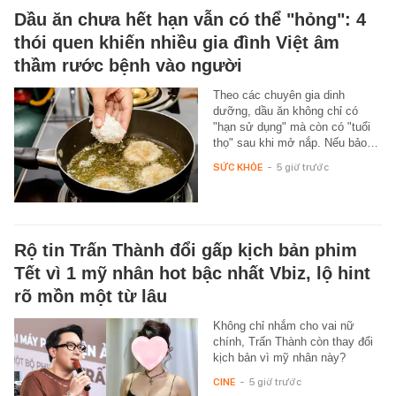
Dầu ăn chưa hết hạn vẫn có thể "hỏng": 4
thói quen khiến nhiều gia đình Việt âm
thầm rước bệnh vào người
Theo các chuyên gia dinh
dưỡng, dầu ăn không chỉ có
"hạn sử dụng" mà còn có "tuổi
thọ" sau khi mở nắp. Nếu bảo…
SỨC KHỎE
-
5 giờ trước
Rộ tin Trấn Thành đổi gấp kịch bản phim
Tết vì 1 mỹ nhân hot bậc nhất Vbiz, lộ hint
rõ mồn một từ lâu
Không chỉ nhắm cho vai nữ
chính, Trấn Thành còn thay đổi
kịch bản vì mỹ nhân này?
CINE
-
5 giờ trước