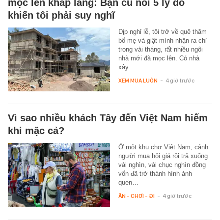
mọc lên khắp làng: Bạn cũ nói 5 lý do
khiến tôi phải suy nghĩ
Dịp nghỉ lễ, tôi trở về quê thăm
bố mẹ và giật mình nhận ra chỉ
trong vài tháng, rất nhiều ngôi
nhà mới đã mọc lên. Có nhà
xây…
XEM MUA LUÔN
-
4 giờ trước
Vì sao nhiều khách Tây đến Việt Nam hiếm
khi mặc cả?
Ở một khu chợ Việt Nam, cảnh
người mua hỏi giá rồi trả xuống
vài nghìn, vài chục nghìn đồng
vốn đã trở thành hình ảnh
quen…
ĂN - CHƠI - ĐI
-
4 giờ trước