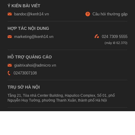
Ý KIẾN BÀI VIẾT
bandoc@kenh14.vn
Câu hỏi thường gặp
HỢP TÁC NỘI DUNG
marketing@kenh14.vn
024 7309 5555
HỖ TRỢ QUẢNG CÁO
giaitrixahoi@admicro.vn
02473007108
TRỤ SỞ HÀ NỘI
Tầng 21, Tòa nhà Center Building, Hapulico Complex, Số 01, phố
Nguyễn Huy Tưởng, phường Thanh Xuân, thành phố Hà Nội
TRỤ SỞ TP.HỒ CHÍ MINH
Tầng 4, Tòa nhà 123, số 127 Võ Văn Tần, Phường Xuân Hòa, TPHCM