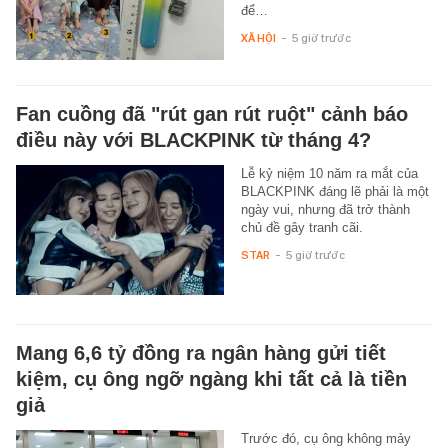
để…
XÃ HỘI
-
5 giờ trước
Fan cuồng đã "rút gan rút ruột" cảnh báo
điều này với BLACKPINK từ tháng 4?
Lễ kỷ niệm 10 năm ra mắt của
BLACKPINK đáng lẽ phải là một
ngày vui, nhưng đã trở thành
chủ đề gây tranh cãi.
STAR
-
5 giờ trước
Mang 6,6 tỷ đồng ra ngân hàng gửi tiết
kiệm, cụ ông ngỡ ngàng khi tất cả là tiền
giả
Trước đó, cụ ông không mảy