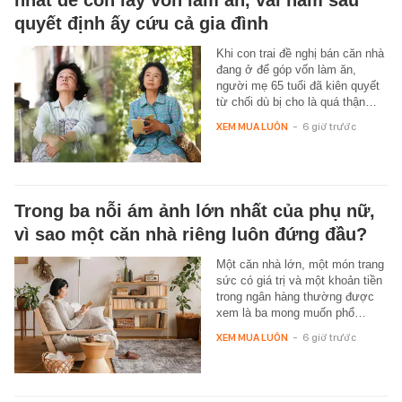
nhất để con lấy vốn làm ăn, vài năm sau
quyết định ấy cứu cả gia đình
Khi con trai đề nghị bán căn nhà
đang ở để góp vốn làm ăn,
người mẹ 65 tuổi đã kiên quyết
từ chối dù bị cho là quá thận…
XEM MUA LUÔN
-
6 giờ trước
Trong ba nỗi ám ảnh lớn nhất của phụ nữ,
vì sao một căn nhà riêng luôn đứng đầu?
Một căn nhà lớn, một món trang
sức có giá trị và một khoản tiền
trong ngân hàng thường được
xem là ba mong muốn phổ…
XEM MUA LUÔN
-
6 giờ trước