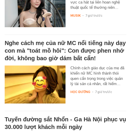
vực ca hát tại liên hoan nghệ
thuật quốc tế thường niên…
MUSIK
-
7 giờ trước
Nghe cách mẹ của nữ MC nổi tiếng này dạy
con mà "toát mồ hôi": Con được phen nhớ
đời, không bao giờ dám bất cẩn!
Chính cách giáo dục của mẹ đã
khiến nữ MC hình thành thói
quen cẩn trọng trong việc quản
lý tài sản cá nhân, rất hiếm…
HỌC ĐƯỜNG
-
7 giờ trước
Tuyến đường sắt Nhổn - Ga Hà Nội phục vụ
30.000 lượt khách mỗi ngày