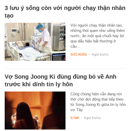
3 lưu ý sống còn với người chạy thận nhân
tạo
Với người chạy thận nhân tạo,
những thói quen như uống thêm
nước, ăn một quả chuối hay bỏ
qua dấu hiệu bất thường ở
cầu…
SỨC KHỎE
-
4 giờ trước
Vợ Song Joong Ki đùng đùng bỏ về Anh
trước khi dính tin ly hôn
Công chúng hiện vẫn đang nín
thở chờ đợi động thái tiếp theo
từ Song Joong Ki giữa tin ly hôn
vợ Tây.
STAR
-
4 giờ trước