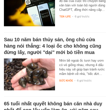
độ dài của cuộc trò chuyện bằng
văn bản với toàn bộ người dùng
ChatGPT, đồng thời nâng cấp…
TEK-LIFE
-
6 giờ trước
Sau 10 năm bán thủy sản, ông chủ cửa
hàng nói thẳng: 4 loại ốc cho không cũng
đừng lấy, người "dại" mới bỏ tiền mua
Nhìn bề ngoài ốc tươi hay ươn
có vẻ giống nhau, nhưng 4 dấu
hiệu này sẽ giúp bạn tránh rước
mầm bệnh về nhà, "tiếc đứt…
SỨC KHỎE
-
6 giờ trước
65 tuổi nhất quyết không bán căn nhà duy