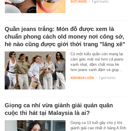
SỨC KHỎE
-
7 giờ trước
Quần jeans trắng: Món đồ được xem là
chuẩn phong cách old money nơi công sở,
hè nào cũng được giới thời trang "lăng xê"
Có một kiểu quần còn mang lại
cảm giác mát mẻ hơn cả jeans
xanh nhạt, đậm chất mùa hè
hơn jeans xanh đậm và giúp…
XEM MUA LUÔN
-
7 giờ trước
Giọng ca nhí vừa giành giải quán quân
cuộc thi hát tại Malaysia là ai?
Giọng ca 13 tuổi gây chú ý khi
giành giải cao nhất ở bảng A lĩnh