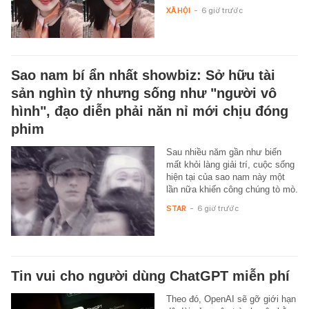
XÃ HỘI
-
6 giờ trước
Sao nam bí ẩn nhất showbiz: Sở hữu tài
sản nghìn tỷ nhưng sống như "người vô
hình", đạo diễn phải năn nỉ mới chịu đóng
phim
Sau nhiều năm gần như biến
mất khỏi làng giải trí, cuộc sống
hiện tại của sao nam này một
lần nữa khiến công chúng tò mò.
STAR
-
6 giờ trước
Tin vui cho người dùng ChatGPT miễn phí
Theo đó, OpenAI sẽ gỡ giới hạn