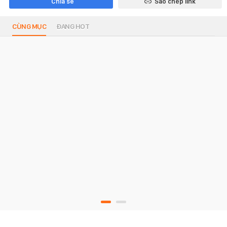
Chia sẻ
Sao chép link
CÙNG MỤC
ĐANG HOT