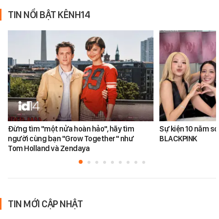
TIN NỔI BẬT KÊNH14
Đừng tìm "một nửa hoàn hảo", hãy tìm
Sự kiện 10 năm sơ
người cùng bạn "Grow Together" như
BLACKPINK
Tom Holland và Zendaya
TIN MỚI CẬP NHẬT