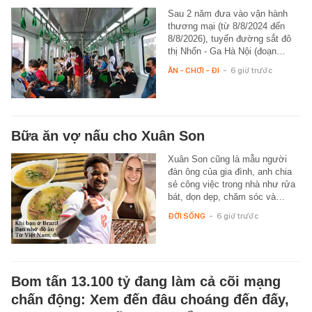
Sau 2 năm đưa vào vận hành
thương mại (từ 8/8/2024 đến
8/8/2026), tuyến đường sắt đô
thị Nhổn - Ga Hà Nội (đoạn…
ĂN - CHƠI - ĐI
-
6 giờ trước
Bữa ăn vợ nấu cho Xuân Son
Xuân Son cũng là mẫu người
đàn ông của gia đình, anh chia
sẻ công việc trong nhà như rửa
bát, dọn dẹp, chăm sóc và…
ĐỜI SỐNG
-
6 giờ trước
Bom tấn 13.100 tỷ đang làm cả cõi mạng
chấn động: Xem đến đâu choáng đến đấy,