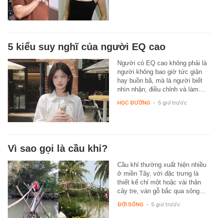
5 kiểu suy nghĩ của người EQ cao
Người có EQ cao không phải là
người không bao giờ tức giận
hay buồn bã, mà là người biết
nhìn nhận, điều chỉnh và làm…
HỌC ĐƯỜNG
-
5 giờ trước
Vì sao gọi là cầu khỉ?
Cầu khỉ thường xuất hiện nhiều
ở miền Tây, với đặc trưng là
thiết kế chỉ một hoặc vài thân
cây tre, ván gỗ bắc qua sông…
ĐỜI SỐNG
-
5 giờ trước