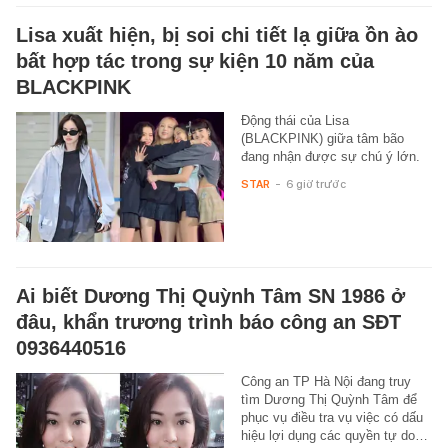
Lisa xuất hiện, bị soi chi tiết lạ giữa ồn ào
bất hợp tác trong sự kiện 10 năm của
BLACKPINK
Động thái của Lisa
(BLACKPINK) giữa tâm bão
đang nhận được sự chú ý lớn.
STAR
-
6 giờ trước
Ai biết Dương Thị Quỳnh Tâm SN 1986 ở
đâu, khẩn trương trình báo công an SĐT
0936440516
Công an TP Hà Nội đang truy
tìm Dương Thị Quỳnh Tâm để
phục vụ điều tra vụ việc có dấu
hiệu lợi dụng các quyền tự do…