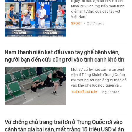
Ngày thi đấu 8/8 tại PPA Ho Chi
Minh 2026 chứng kiến màn trình
diễn ấn tượng của các tay vợt
Việt Nam.
SPORT
-
2 giờ trước
Nam thanh niên kẹt đầu vào tay ghế bệnh viện,
người bạn đến cứu cũng rơi vào tình cảnh khó tin
Một sự cố hy hữu xảy ra tại bệnh
viện ở Trùng Khánh (Trung Quốc),
khi một người đàn ông bị mắc cổ
vào khe ghế lúc ngủ quên và…
THẾ GIỚI ĐÓ ĐÂY
-
2 giờ trước
Vợ chồng chủ trang trại lợn ở Trung Quốc rơi vào
cảnh tán gia bại sản, mất trắng 15 triệu USD vì án