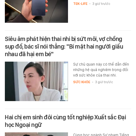
TEK-LIFE
-
3 giờ trước
Siêu âm phát hiện thai nhi bị sứt môi, vợ chồng
sụp đổ, bác sĩ nói thẳng: "Bí mật hai người giấu
nhau đã hại em bé"
Sự chủ quan này có thể dẫn đến
những hệ quả nghiêm trọng đối
với sức khỏe của thai nhi.
SỨC KHỎE
-
3 giờ trước
Hai chị em sinh đôi cùng tốt nghiệp Xuất sắc Đại
học Ngoại ngữ
Cùng học ngành Sư phạm Tiếng