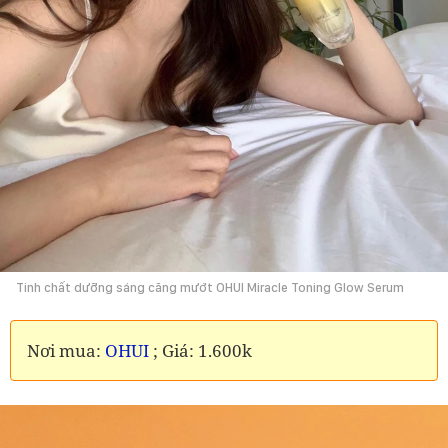
Tinh chất dưỡng sáng căng mướt OHUI Miracle Toning Glow Serum
Nơi mua:
OHUI
; Giá: 1.600k