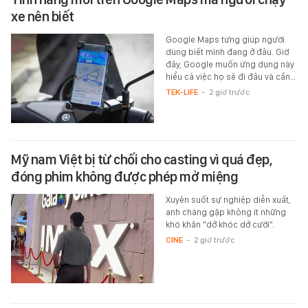
xe nên biết
Google Maps từng giúp người
dùng biết mình đang ở đâu. Giờ
đây, Google muốn ứng dụng này
hiểu cả việc họ sẽ đi đâu và cần…
TEK-LIFE
-
2 giờ trước
Mỹ nam Việt bị từ chối cho casting vì quá đẹp,
đóng phim không được phép mở miệng
Xuyên suốt sự nghiệp diễn xuất,
anh chàng gặp không ít những
khó khăn "dở khóc dở cười".
CINE
-
2 giờ trước