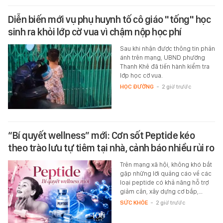
Diễn biến mới vụ phụ huynh tố cô giáo "tống" học
sinh ra khỏi lớp cờ vua vì chậm nộp học phí
Sau khi nhận được thông tin phản
ánh trên mạng, UBND phường
Thanh Khê đã tiến hành kiểm tra
lớp học cờ vua.
HỌC ĐƯỜNG
-
2 giờ trước
“Bí quyết wellness” mới: Cơn sốt Peptide kéo
theo trào lưu tự tiêm tại nhà, cảnh báo nhiều rủi ro
Trên mạng xã hội, không khó bắt
gặp những lời quảng cáo về các
loại peptide có khả năng hỗ trợ
giảm cân, xây dựng cơ bắp,…
SỨC KHỎE
-
2 giờ trước