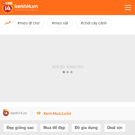
MỚI NHẤT
#mẹo đi chợ
#mẹo vặt
#chơi cây cảnh
Xem thêm
Xem Mua Luôn
Đẹp giống sao
Mua để đẹp
Đồ gia dụng
Deal xịn