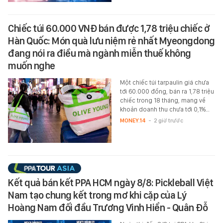
Chiếc túi 60.000 VNĐ bán được 1,78 triệu chiếc ở
Hàn Quốc: Món quà lưu niệm rẻ nhất Myeongdong
đang nói ra điều mà ngành miễn thuế không
muốn nghe
Một chiếc túi tarpaulin giá chưa
tới 60.000 đồng, bán ra 1,78 triệu
chiếc trong 18 tháng, mang về
khoản doanh thu chưa tới 0,1%…
MONEY.14
-
2 giờ trước
Kết quả bán kết PPA HCM ngày 8/8: Pickleball Việt
Nam tạo chung kết trong mơ khi cặp của Lý
Hoàng Nam đối đầu Trương Vinh Hiển - Quân Đỗ