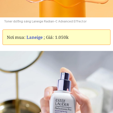
Toner dưỡng sáng Laneige Radian-C Advanced Effector
Nơi mua:
Laneige
; Giá: 1.050k