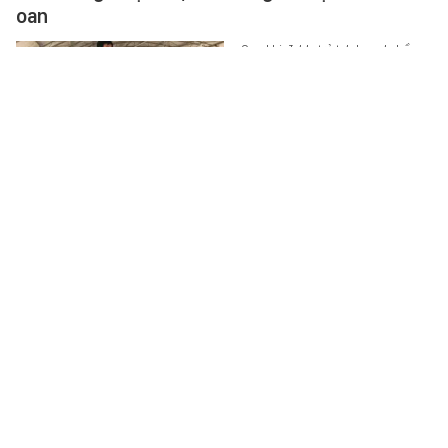
oan
Sau khi được trả tự do, vợ chồng
nông dân Trung Quốc mất trắng
cơ nghiệp và phải gánh khoản nợ
hơn 30 triệu nhân dân tệ.
THẾ GIỚI ĐÓ ĐÂY
-
1 giờ trước
Uống nước đậu đen ngâm mỗi ngày, người phụ
nữ 59 tuổi bất ngờ khi đi khám
Người phụ nữ 59 tuổi uống nước
đậu đen ngâm mỗi ngày suốt 1
năm. Khi đi khám sức khỏe định
kỳ, bà vô cùng bất ngờ khi nhận…
SỨC KHỎE
-
1 giờ trước