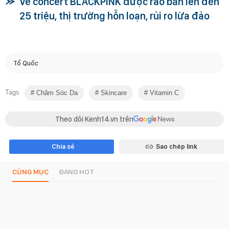
Vé concert BLACKPINK được rao bán lên đến
25 triệu, thị trường hỗn loạn, rủi ro lừa đảo
Tổ Quốc
Tags
Chăm Sóc Da
Skincare
Vitamin C
Theo dõi Kenh14.vn trên
Chia sẻ
Sao chép link
CÙNG MỤC
ĐANG HOT