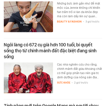
Những bức ảnh gần như để mặt
mộc của Jennie không chỉ khiến
fan trầm trồ vì làn da khỏe đẹp
mà còn làm dấy lên sự quan…
BEAUTY & FASHION
-
3 giờ trước
Ngôi làng có 672 cụ già hơn 100 tuổi, bí quyết
sống thọ từ chính mảnh đất đặc biệt đang sinh
sống
Các nhà nghiên cứu cho rằng,
chính mảnh đất giàu khoáng chất
có thể góp phần tạo nên giá trị
dinh dưỡng của nông sản địa…
SỨC KHỎE
-
2 giờ trước
Tính năng mới trên Google Maps mà người chạy