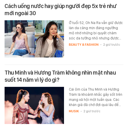
Cách uống nước hay giúp người đẹp 5x trẻ như
mới ngoài 30
Ở tuổi 52, Oh Na Ra vẫn giữ được
làn da căng mịn đáng ngưỡng
mộ nhờ những bí quyết chăm
sóc da tưởng nhỏ nhưng được…
BEAUTY & FASHION
-
2 giờ trước
Thu Minh và Hương Tràm không nhìn mặt nhau
suốt 14 năm vì lý do gì?
Cái ôm của Thu Minh và Hương
Tràm là khoảnh khắc gây sốt trên
mạng xã hội một tuần qua. Các
khán giả đã chờ đợi quá lâu để…
MUSIK
-
2 giờ trước