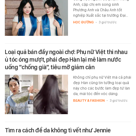
Anh, cặp chị em song sinh
Phương Anh và Châu Anh tốt
nghiệp Xuất sắc tại trường Đại…
HỌC ĐƯỜNG
-
3 giờ trước
Loại quả bán đầy ngoài chợ: Phụ nữ Việt thi nhau
ủ tóc óng mượt, phái đẹp Hàn lại mê làm nước
uống "chống già", tiêu mỡ giảm cân
Không chỉ phụ nữ Việt mà cả phái
đẹp Hàn cũng tin tưởng loại quả
này cho các bước làm đẹp từ làn
da, mái tóc đến vóc dáng.
BEAUTY & FASHION
-
3 giờ trước
Tìm ra cách để da không tì vết như Jennie