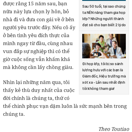
được rằng 15 năm sau, bạn
Sau 50 tuổi, tại sao chúng
nữa này lựa chọn ly hôn, bỏ
ta NÊN năng tham gia họp
nhà đi và đưa con gái về ở bên
lớp? Những người thành
đạt sẽ cho bạn biết 2 lý do
người yêu trước đây. Nếu cô ấy
ở bên tình yêu đích thực của
mình ngay từ đầu, cùng nhau
vun đắp sự nghiệp thì có thể
giờ cuộc sống vẫn khấm khá
Đi họp lớp, tôi bị so sánh
mà không cần lấy chồng giàu.
lương hưu với các bạn là
Giám đốc, Hiệu trưởng mà
Nhìn lại những năm qua, tôi
xót xa - Lần sau nhất định
tôi không tham gia!
thấy kẻ thù duy nhất của cuộc
đời chính là chúng ta, thứ có
thể chinh phục vạn dặm luôn là sức mạnh bên trong
chúng ta.
Theo Toutiao