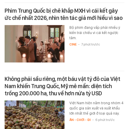
Phim Trung Quốc bị chê khắp MXH vì cái kết gây
ức chế nhất 2026, nhìn tên tác giả mới hiểu vì sao
Bộ phim đang vấp phải nhiều ý
kiến trái chiều vì cái kết ngược
tâm.
CINE
-
7 phút trước
Không phải sầu riêng, một báu vật tỷ đô của Việt
Nam khiến Trung Quốc, Mỹ mê mẩn: diện tích
trồng 200.000 ha, thu về hơn nửa tỷ USD
Việt Nam hiện nằm trong nhóm 4
quốc gia sản xuất và xuất khẩu
lớn nhất thế giới ở loại quả này.
ĂN - CHƠI - ĐI
-
6 phút trước