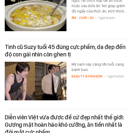
ngọt, rất thích hợp để ăn trước
hoặc sau bữa ăn. Nó giúp giảm
độ ngấy của thức ăn, kích thích…
ĂN - CHƠI - ĐI
-
1 giờ trước
Tình cũ Suzy tuổi 45 đúng cực phẩm, da đẹp đến
độ con gái nhìn còn ghen tị
Mỹ nam này càng lớn tuổi càng
bảnh bao.
BEAUTY & FASHION
-
1 giờ trước
Diễn viên Việt vừa được đề cử đẹp nhất thế giới:
Gương mặt hoàn hảo khó cưỡng, ăn tiền nhất là
đôi mắt cực phẩm