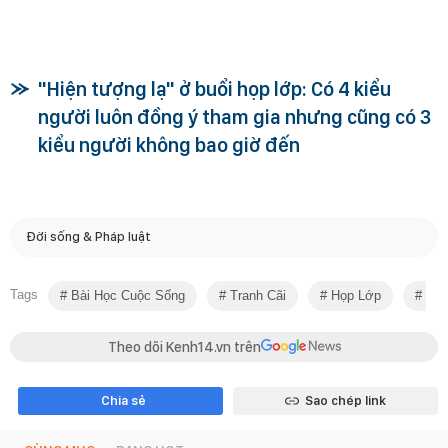
"Hiện tượng lạ" ở buổi họp lớp: Có 4 kiểu
người luôn đồng ý tham gia nhưng cũng có 3
kiểu người không bao giờ đến
Đời sống & Pháp luật
Tags
Bài Học Cuộc Sống
Tranh Cãi
Họp Lớp
Học 
Theo dõi Kenh14.vn trên
Chia sẻ
Sao chép link