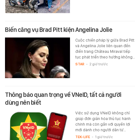
Biến căng vụ Brad Pitt kiện Angelina Jolie
Cuộc chiến pháp lý giữa Brad Pitt
và Angelina Jolie liên quan đến
điền trang Château Miraval tiếp
tục phát triển theo hướng không…
STAR
-
2 giờ trước
Thông báo quan trọng về VNeID, tất cả người
dùng nên biết
Việc sử dụng VNeID không chỉ
giúp đơn giản hóa thủ tục hành
chính mà còn gắn với quyền lợi
mới dành cho người dân từ…
TEK-LIFE
-
1 giờ trước