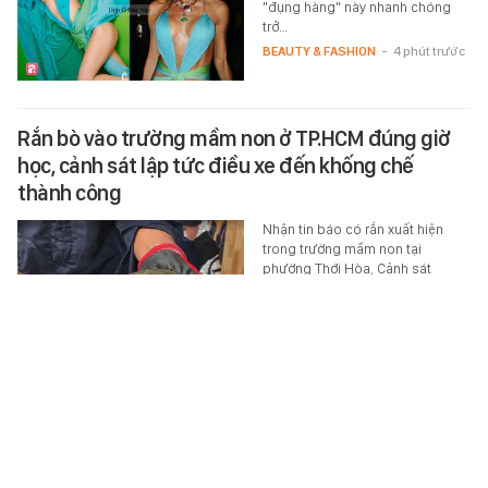
"đụng hàng" này nhanh chóng
trở…
BEAUTY & FASHION
-
4 phút trước
Rắn bò vào trường mầm non ở TP.HCM đúng giờ
học, cảnh sát lập tức điều xe đến khống chế
thành công
Nhận tin báo có rắn xuất hiện
trong trường mầm non tại
phường Thới Hòa, Cảnh sát
PCCC-CNCH Công an TP.HCM
đã…
XÃ HỘI
-
4 phút trước
Cháy lớn ở chợ Biên Hoà, cột khói đen bốc cao
hàng chục mét
Tối 5/8, Phòng Cảnh sát PCCC-