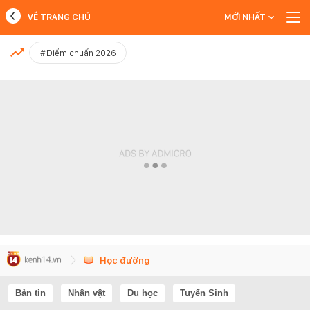
VỀ TRANG CHỦ
MỚI NHẤT
MỚI NHẤT
#Điểm chuẩn 2026
Xem thêm
Học đường
Bản tin
Nhân vật
Du học
Tuyển Sinh