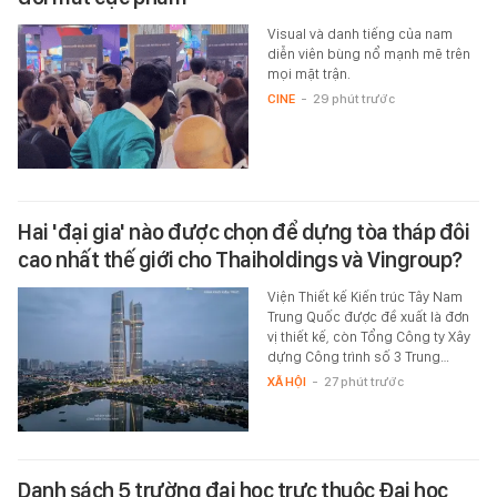
Visual và danh tiếng của nam
diễn viên bùng nổ mạnh mẽ trên
mọi mặt trận.
CINE
-
29 phút trước
Hai 'đại gia' nào được chọn để dựng tòa tháp đôi
cao nhất thế giới cho Thaiholdings và Vingroup?
Viện Thiết kế Kiến trúc Tây Nam
Trung Quốc được đề xuất là đơn
vị thiết kế, còn Tổng Công ty Xây
dựng Công trình số 3 Trung…
XÃ HỘI
-
27 phút trước
Danh sách 5 trường đại học trực thuộc Đại học