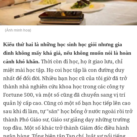
(Ảnh minh hoạ)
Kiểu thứ hai là những học sinh học giỏi nhưng gia
đình không mấy khá giả, nếu không muốn nói là hoàn
Thời còn đi học, họ ít giao lưu, chỉ
cảnh khó khăn.
miệt mài học tập. Họ coi học tập là con đường duy
nhất để đổi đời. Nhiều bạn học cũ của tôi giờ đã trở
thành nhà nghiên cứu khoa học trong các công ty
Fortune 500, và một số cũng đã chuyển sang vị trí
quản lý cấp cao. Cũng có một số bạn học tiếp lên cao
sau khi đi làm, tự "săn" học bổng ở nước ngoài rồi trở
thành Phó Giáo sư, Giáo sư giảng dạy những trường
top đầu. Một số khác trở thành Giám đốc điều hành
ngân hàng, Tổng biên tập Tạp chí, luật sư nổi tiếng,...