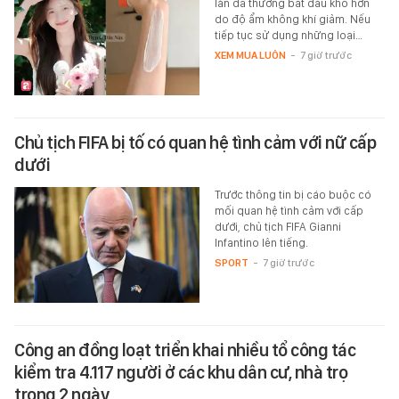
làn da thường bắt đầu khô hơn
do độ ẩm không khí giảm. Nếu
tiếp tục sử dụng những loại…
XEM MUA LUÔN
-
7 giờ trước
Chủ tịch FIFA bị tố có quan hệ tình cảm với nữ cấp
dưới
Trước thông tin bị cáo buộc có
mối quan hệ tình cảm với cấp
dưới, chủ tịch FIFA Gianni
Infantino lên tiếng.
SPORT
-
7 giờ trước
Công an đồng loạt triển khai nhiều tổ công tác
kiểm tra 4.117 người ở các khu dân cư, nhà trọ
trong 2 ngày