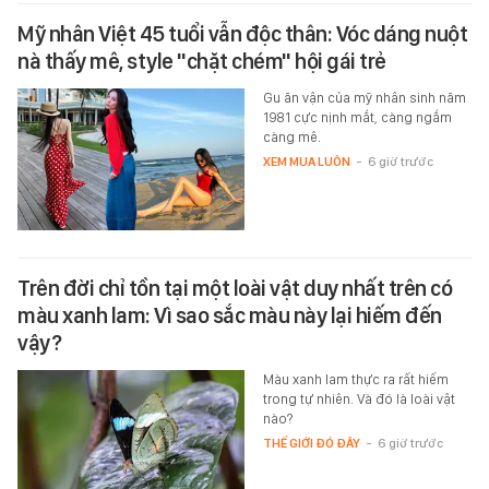
Mỹ nhân Việt 45 tuổi vẫn độc thân: Vóc dáng nuột
nà thấy mê, style "chặt chém" hội gái trẻ
Gu ăn vận của mỹ nhân sinh năm
1981 cực nịnh mắt, càng ngắm
càng mê.
XEM MUA LUÔN
-
6 giờ trước
Trên đời chỉ tồn tại một loài vật duy nhất trên có
màu xanh lam: Vì sao sắc màu này lại hiếm đến
vậy?
Màu xanh lam thực ra rất hiếm
trong tự nhiên. Và đó là loài vật
nào?
THẾ GIỚI ĐÓ ĐÂY
-
6 giờ trước