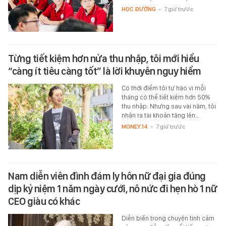
HỌC ĐƯỜNG
-
7 giờ trước
Từng tiết kiệm hơn nửa thu nhập, tôi mới hiểu
“càng ít tiêu càng tốt” là lời khuyên nguy hiểm
Có thời điểm tôi tự hào vì mỗi
tháng có thể tiết kiệm hơn 50%
thu nhập. Nhưng sau vài năm, tôi
nhận ra tài khoản tăng lên…
MONEY.14
-
7 giờ trước
Nam diễn viên đình đám ly hôn nữ đại gia đúng
dịp kỷ niệm 1 năm ngày cưới, nô nức đi hẹn hò 1 nữ
CEO giàu có khác
Diễn biến trong chuyện tình cảm