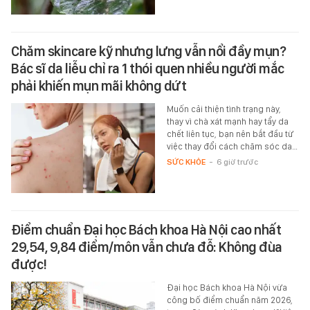
Chăm skincare kỹ nhưng lưng vẫn nổi đầy mụn?
Bác sĩ da liễu chỉ ra 1 thói quen nhiều người mắc
phải khiến mụn mãi không dứt
Muốn cải thiện tình trạng này,
thay vì chà xát mạnh hay tẩy da
chết liên tục, bạn nên bắt đầu từ
việc thay đổi cách chăm sóc da…
SỨC KHỎE
-
6 giờ trước
Điểm chuẩn Đại học Bách khoa Hà Nội cao nhất
29,54, 9,84 điểm/môn vẫn chưa đỗ: Không đùa
được!
Đại học Bách khoa Hà Nội vừa
công bố điểm chuẩn năm 2026,