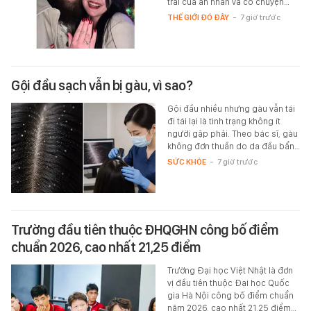
trai của ân nhân và có chuyện…
THẾ GIỚI ĐÓ ĐÂY
-
7 giờ trước
Gội đầu sạch vẫn bị gàu, vì sao?
Gội đầu nhiều nhưng gàu vẫn tái
đi tái lại là tình trạng không ít
người gặp phải. Theo bác sĩ, gàu
không đơn thuần do da đầu bẩn…
SỨC KHỎE
-
7 giờ trước
Trường đầu tiên thuộc ĐHQGHN công bố điểm
chuẩn 2026, cao nhất 21,25 điểm
Trường Đại học Việt Nhật là đơn
vị đầu tiên thuộc Đại học Quốc
gia Hà Nội công bố điểm chuẩn
năm 2026, cao nhất 21,25 điểm…