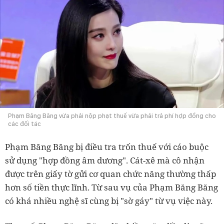
Phạm Băng Băng vừa phải nộp phạt thuế vừa phải trả phí hợp đồng cho
các đối tác
Phạm Băng Băng bị điều tra trốn thuế với cáo buộc
sử dụng "hợp đồng âm dương". Cát-xê mà cô nhận
được trên giấy tờ gửi cơ quan chức năng thường thấp
hơn số tiền thực lĩnh. Từ sau vụ của Phạm Băng Băng
có khá nhiều nghệ sĩ cùng bị "sờ gáy" từ vụ việc này.