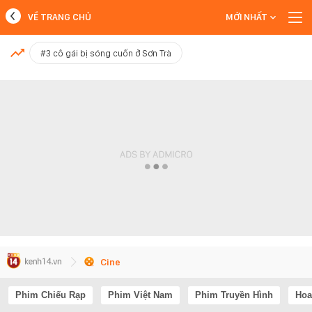
VỀ TRANG CHỦ
MỚI NHẤT
MỚI NHẤT
#3 cô gái bị sóng cuốn ở Sơn Trà
Xem thêm
Cine
Phim Chiếu Rạp
Phim Việt Nam
Phim Truyền Hình
Hoa