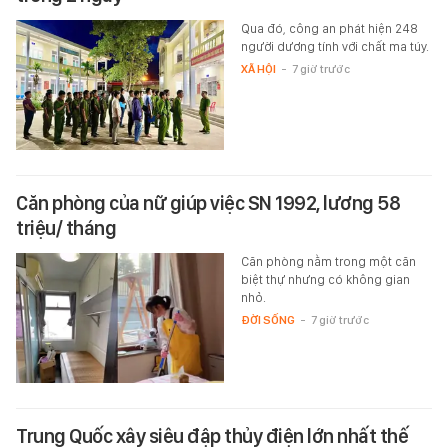
Qua đó, công an phát hiện 248
người dương tính với chất ma túy.
XÃ HỘI
-
7 giờ trước
Căn phòng của nữ giúp việc SN 1992, lương 58
triệu/ tháng
Căn phòng nằm trong một căn
biệt thự nhưng có không gian
nhỏ.
ĐỜI SỐNG
-
7 giờ trước
Trung Quốc xây siêu đập thủy điện lớn nhất thế