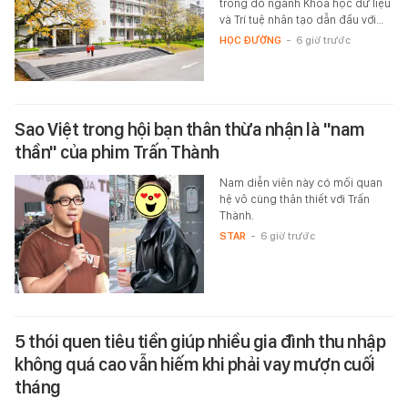
trong đó ngành Khoa học dữ liệu
và Trí tuệ nhân tạo dẫn đầu với…
HỌC ĐƯỜNG
-
6 giờ trước
Sao Việt trong hội bạn thân thừa nhận là "nam
thần" của phim Trấn Thành
Nam diễn viên này có mối quan
hệ vô cùng thân thiết với Trấn
Thành.
STAR
-
6 giờ trước
5 thói quen tiêu tiền giúp nhiều gia đình thu nhập
không quá cao vẫn hiếm khi phải vay mượn cuối
tháng