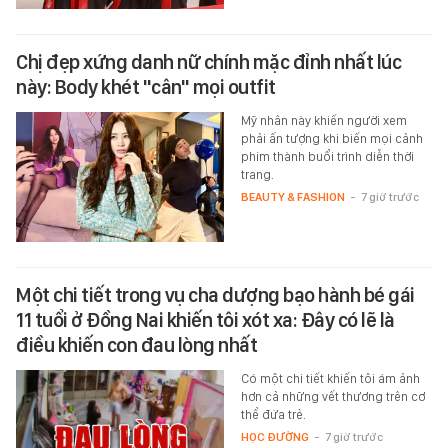
Chị đẹp xứng danh nữ chính mặc đỉnh nhất lúc
này: Body khét "cân" mọi outfit
Mỹ nhân này khiến người xem
phải ấn tượng khi biến mọi cảnh
phim thành buổi trình diễn thời
trang.
BEAUTY & FASHION
-
7 giờ trước
Một chi tiết trong vụ cha dượng bạo hành bé gái
11 tuổi ở Đồng Nai khiến tôi xót xa: Đây có lẽ là
điều khiến con đau lòng nhất
Có một chi tiết khiến tôi ám ảnh
hơn cả những vết thương trên cơ
thể đứa trẻ.
HỌC ĐƯỜNG
-
7 giờ trước