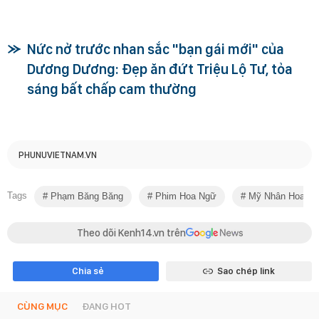
Nức nở trước nhan sắc "bạn gái mới" của
Dương Dương: Đẹp ăn đứt Triệu Lộ Tư, tỏa
sáng bất chấp cam thường
PHUNUVIETNAM.VN
Tags
Phạm Băng Băng
Phim Hoa Ngữ
Mỹ Nhân Hoa N
Theo dõi Kenh14.vn trên
Chia sẻ
Sao chép link
CÙNG MỤC
ĐANG HOT