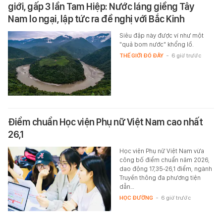
giới, gấp 3 lần Tam Hiệp: Nước láng giềng Tây
Nam lo ngại, lập tức ra đề nghị với Bắc Kinh
Siêu đập này được ví như một
"quả bom nước" khổng lồ.
THẾ GIỚI ĐÓ ĐÂY
-
6 giờ trước
Điểm chuẩn Học viện Phụ nữ Việt Nam cao nhất
26,1
Học viện Phụ nữ Việt Nam vừa
công bố điểm chuẩn năm 2026,
dao động 17,35-26,1 điểm, ngành
Truyền thông đa phương tiện
dẫn…
HỌC ĐƯỜNG
-
6 giờ trước