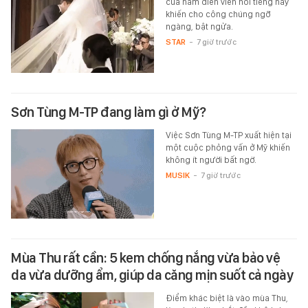
của nam diễn viên nổi tiếng này
khiến cho công chúng ngỡ
ngàng, bật ngửa.
STAR
-
7 giờ trước
Sơn Tùng M-TP đang làm gì ở Mỹ?
Việc Sơn Tùng M-TP xuất hiện tại
một cuộc phỏng vấn ở Mỹ khiến
không ít người bất ngờ.
MUSIK
-
7 giờ trước
Mùa Thu rất cần: 5 kem chống nắng vừa bảo vệ
da vừa dưỡng ẩm, giúp da căng mịn suốt cả ngày
Điểm khác biệt là vào mùa Thu,