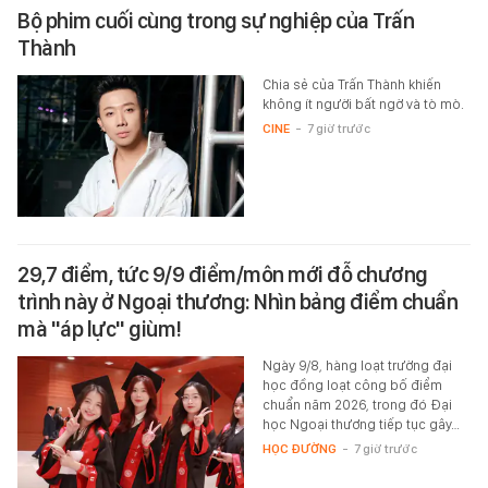
Bộ phim cuối cùng trong sự nghiệp của Trấn
Thành
Chia sẻ của Trấn Thành khiến
không ít người bất ngờ và tò mò.
CINE
-
7 giờ trước
29,7 điểm, tức 9/9 điểm/môn mới đỗ chương
trình này ở Ngoại thương: Nhìn bảng điểm chuẩn
mà "áp lực" giùm!
Ngày 9/8, hàng loạt trường đại
học đồng loạt công bố điểm
chuẩn năm 2026, trong đó Đại
học Ngoại thương tiếp tục gây…
HỌC ĐƯỜNG
-
7 giờ trước