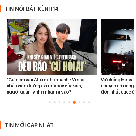
TIN NỔI BẬT KÊNH14
"Cứ ném vào AI làm cho nhanh": Vì sao
Vợ chồng Messi đ
nhân viên dị ứng câu nói này của sếp,
chuyên cơ riêng,
người quản lý nhìn nhận ra sao?
đớn nhất cuộc đờ
TIN MỚI CẬP NHẬT