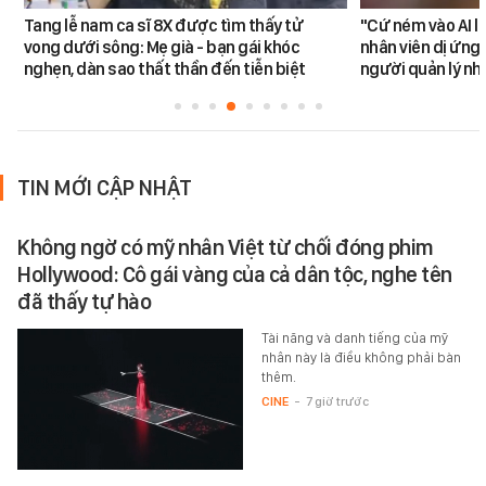
Tang lễ nam ca sĩ 8X được tìm thấy tử
"Cứ ném vào AI l
vong dưới sông: Mẹ già - bạn gái khóc
nhân viên dị ứng 
nghẹn, dàn sao thất thần đến tiễn biệt
người quản lý nh
TIN MỚI CẬP NHẬT
Không ngờ có mỹ nhân Việt từ chối đóng phim
Hollywood: Cô gái vàng của cả dân tộc, nghe tên
đã thấy tự hào
Tài năng và danh tiếng của mỹ
nhân này là điều không phải bàn
thêm.
CINE
-
7 giờ trước