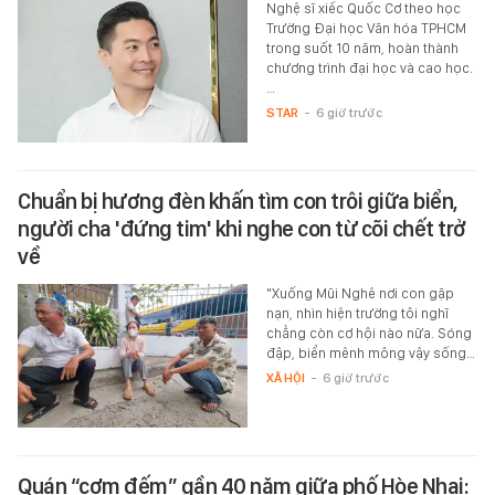
Nghệ sĩ xiếc Quốc Cơ theo học
Trường Đại học Văn hóa TPHCM
trong suốt 10 năm, hoàn thành
chương trình đại học và cao học.
…
STAR
-
6 giờ trước
Chuẩn bị hương đèn khấn tìm con trôi giữa biển,
người cha 'đứng tim' khi nghe con từ cõi chết trở
về
"Xuống Mũi Nghê nơi con gặp
nạn, nhìn hiện trường tôi nghĩ
chẳng còn cơ hội nào nữa. Sóng
đập, biển mênh mông vậy sống…
XÃ HỘI
-
6 giờ trước
Quán “cơm đếm” gần 40 năm giữa phố Hòe Nhai: