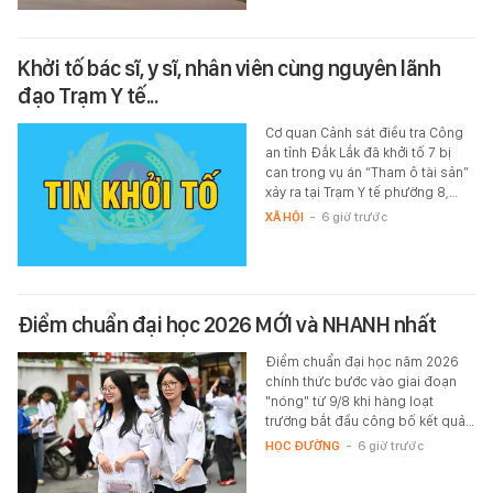
Khởi tố bác sĩ, y sĩ, nhân viên cùng nguyên lãnh
đạo Trạm Y tế...
Cơ quan Cảnh sát điều tra Công
an tỉnh Đắk Lắk đã khởi tố 7 bị
can trong vụ án “Tham ô tài sản”
xảy ra tại Trạm Y tế phường 8,…
XÃ HỘI
-
6 giờ trước
Điểm chuẩn đại học 2026 MỚI và NHANH nhất
Điểm chuẩn đại học năm 2026
chính thức bước vào giai đoạn
"nóng" từ 9/8 khi hàng loạt
trường bắt đầu công bố kết quả…
HỌC ĐƯỜNG
-
6 giờ trước