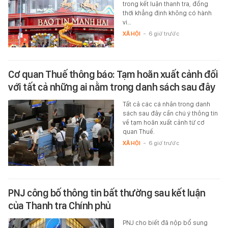
trong kết luận thanh tra, đồng
thời khẳng định không có hành
vi…
XÃ HỘI
-
6 giờ trước
Cơ quan Thuế thông báo: Tạm hoãn xuất cảnh đối
với tất cả những ai nằm trong danh sách sau đây
Tất cả các cá nhân trong danh
sách sau đây cần chú ý thông tin
về tạm hoãn xuất cảnh từ cơ
quan Thuế.
XÃ HỘI
-
6 giờ trước
PNJ công bố thông tin bất thường sau kết luận
của Thanh tra Chính phủ
PNJ cho biết đã nộp bổ sung