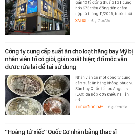
gần 10 tỷ đồng thuế GTGT cùng
hơn 973 triệu đồng tiền chậm
nộp từ tháng 11/2025, trước thời…
XÃ HỘI
-
6 giờ trước
Công ty cung cấp suất ăn cho loạt hãng bay Mỹ bị
nhân viên tố có giòi, gián xuất hiện; đồ mốc vẫn
được rửa lại để tái sử dụng
Nhân viên tại một công ty cung
cấp suất ăn hàng không phục vụ
Sân bay Quốc tế Los Angeles
(LAX) đã nộp đơn khiếu nại lên
cơ…
THẾ GIỚI ĐÓ ĐÂY
-
6 giờ trước
"Hoàng tử xiếc" Quốc Cơ nhận bằng thạc sĩ