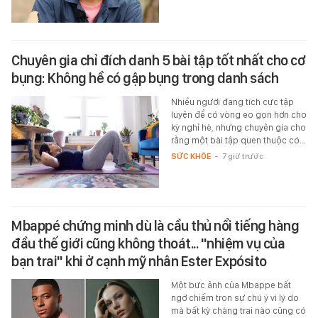
Chuyên gia chỉ đích danh 5 bài tập tốt nhất cho cơ
bụng: Không hề có gập bụng trong danh sách
Nhiều người đang tích cực tập
luyện để có vòng eo gọn hơn cho
kỳ nghỉ hè, nhưng chuyên gia cho
rằng một bài tập quen thuộc có…
SỨC KHỎE
-
7 giờ trước
Mbappé chứng minh dù là cầu thủ nổi tiếng hàng
đầu thế giới cũng không thoát... "nhiệm vụ của
bạn trai" khi ở cạnh mỹ nhân Ester Expósito
Một bức ảnh của Mbappe bất
ngờ chiếm trọn sự chú ý vì lý do
mà bất kỳ chàng trai nào cũng có