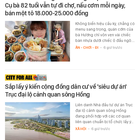
Cụ bà 82 tuổi vẫn tự đi chợ, nấu cơm mỗi ngày,
bán một tô 18.000-25.000 đồng
Không biển hiệu cầu kỳ, chẳng có
menu sang trọng, quán cơm của
bà Hương chỉ vỏn vẹn vài chiếc
bàn nhựa dưới chiếc ô đầu ngõ.…
ĂN - CHƠI - ĐI
-
6 giờ trước
Sắp lấy ý kiến cộng đồng dân cư về 'siêu dự án'
Trục đại lộ cảnh quan sông Hồng
Liên danh Nhà đầu tư dự án Trục
đại lộ cảnh quan sông Hồng
đang phối hợp với các cơ quan
liên quan chuẩn bị tổ chức lấy ý…
XÃ HỘI
-
6 giờ trước