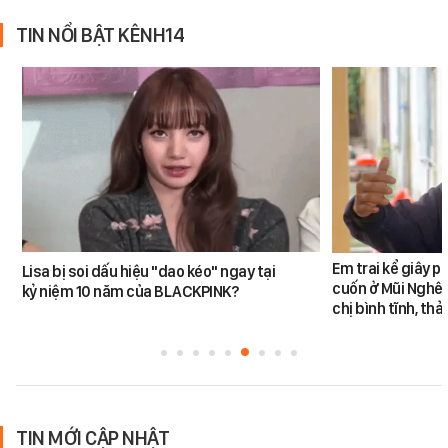
TIN NỔI BẬT KÊNH14
Em trai kể giây p
Lisa bị soi dấu hiệu "dao kéo" ngay tại
cuốn ở Mũi Nghê:
kỷ niệm 10 năm của BLACKPINK?
chị bình tĩnh, th
TIN MỚI CẬP NHẬT