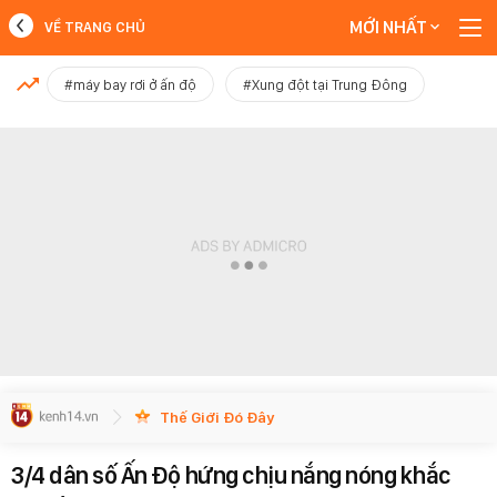
MỚI NHẤT
VỀ TRANG CHỦ
MỚI NHẤT
#máy bay rơi ở ấn độ
#Xung đột tại Trung Đông
Xem thêm
Thế Giới Đó Đây
3/4 dân số Ấn Độ hứng chịu nắng nóng khắc