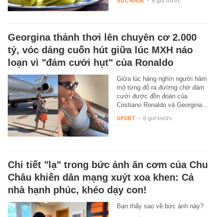
SỨC KHỎE
-
6 giờ trước
Georgina thảnh thơi lên chuyên cơ 2.000
tỷ, vóc dáng cuốn hút giữa lúc MXH náo
loạn vì "đám cưới hụt" của Ronaldo
Giữa lúc hàng nghìn người hâm
mộ từng đổ ra đường chờ đám
cưới được đồn đoán của
Cristiano Ronaldo và Georgina…
SPORT
-
6 giờ trước
Chi tiết "lạ" trong bức ảnh ăn cơm của Chu
Châu khiến dân mạng xuýt xoa khen: Cả
nhà hạnh phúc, khéo dạy con!
Bạn thấy sao về bức ảnh này?