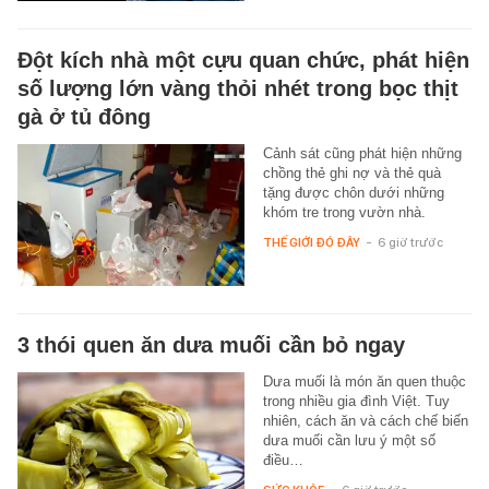
Đột kích nhà một cựu quan chức, phát hiện
số lượng lớn vàng thỏi nhét trong bọc thịt
gà ở tủ đông
Cảnh sát cũng phát hiện những
chồng thẻ ghi nợ và thẻ quà
tặng được chôn dưới những
khóm tre trong vườn nhà.
THẾ GIỚI ĐÓ ĐÂY
-
6 giờ trước
3 thói quen ăn dưa muối cần bỏ ngay
Dưa muối là món ăn quen thuộc
trong nhiều gia đình Việt. Tuy
nhiên, cách ăn và cách chế biến
dưa muối cần lưu ý một số
điều…