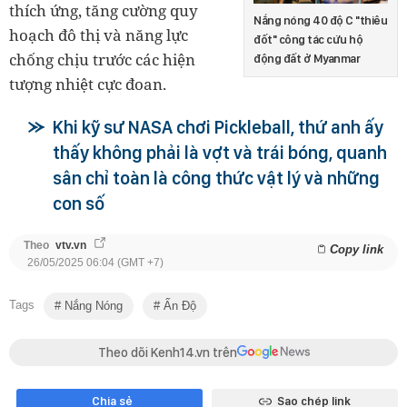
thích ứng, tăng cường quy
Nắng nóng 40 độ C "thiêu
hoạch đô thị và năng lực
đốt" công tác cứu hộ
chống chịu trước các hiện
động đất ở Myanmar
tượng nhiệt cực đoan.
Khi kỹ sư NASA chơi Pickleball, thứ anh ấy
thấy không phải là vợt và trái bóng, quanh
sân chỉ toàn là công thức vật lý và những
con số
Theo
vtv.vn
Copy link
26/05/2025 06:04 (GMT +7)
Tags
Nắng Nóng
Ấn Độ
Theo dõi Kenh14.vn trên
Chia sẻ
Sao chép link