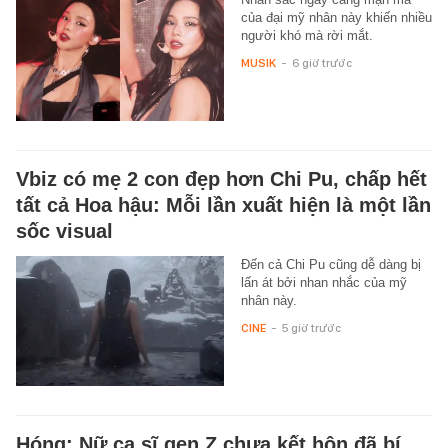
của đại mỹ nhân này khiến nhiều
người khó mà rời mắt.
MUSIK
-
6 giờ trước
Vbiz có mẹ 2 con đẹp hơn Chi Pu, chấp hết
tất cả Hoa hậu: Mỗi lần xuất hiện là một lần
sốc visual
Đến cả Chi Pu cũng dễ dàng bị
lấn át bởi nhan nhắc của mỹ
nhân này.
CINE
-
5 giờ trước
Hóng: Nữ ca sĩ gen Z chưa kết hôn đã bí