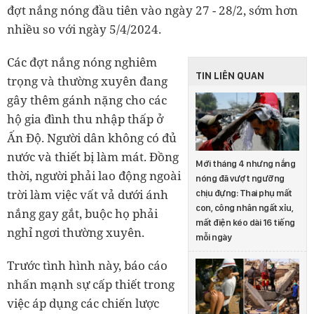
đợt nắng nóng đầu tiên vào ngày 27 - 28/2, sớm hơn
nhiều so với ngày 5/4/2024.
Các đợt nắng nóng nghiêm
TIN LIÊN QUAN
trọng và thường xuyên đang
gây thêm gánh nặng cho các
hộ gia đình thu nhập thấp ở
Ấn Độ. Người dân không có đủ
nước và thiết bị làm mát. Đồng
Mới tháng 4 nhưng nắng
thời, người phải lao động ngoài
nóng đã vượt ngưỡng
trời làm việc vất vả dưới ánh
chịu đựng: Thai phụ mất
con, công nhân ngất xỉu,
nắng gay gắt, buộc họ phải
mất điện kéo dài 16 tiếng
nghỉ ngơi thường xuyên.
mỗi ngày
Trước tình hình này, báo cáo
nhấn mạnh sự cấp thiết trong
việc áp dụng các chiến lược