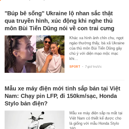
"Búp bê sống" Ukraine lộ nhan sắc thật
qua truyền hình, xúc động khi nghe thủ
môn Bùi Tiến Dũng nói về con trai cưng
Khác xa hình ảnh chỉn chu, ngọt
ngào thường thấy, bà xã Ukraine
của thủ môn Bùi Tiến Dũng gây
chú ý với diện mạo mộc mạc
khi…
SPORT
-
7 giờ trước
Mẫu xe máy điện mới tinh sắp bán tại Việt
Nam: Chạy pin LFP, đi 150km/sạc, Honda
Stylo bản điện?
Mẫu xe máy điện sắp ra mắt tại
Việt Nam có thiết kế được cho
là giống với mẫu Honda Stylo
160.