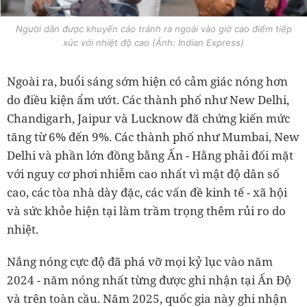
Người dân được khuyến cáo tránh ra ngoài vào giờ cao điểm tiếp
xúc với nhiệt độ cao (Ảnh: Indian Express)
Ngoài ra, buổi sáng sớm hiện có cảm giác nóng hơn
do điều kiện ẩm ướt. Các thành phố như New Delhi,
Chandigarh, Jaipur và Lucknow đã chứng kiến mức
tăng từ 6% đến 9%. Các thành phố như Mumbai, New
Delhi và phần lớn đồng bằng Ấn - Hằng phải đối mặt
với nguy cơ phơi nhiễm cao nhất vì mật độ dân số
cao, các tòa nhà dày đặc, các vấn đề kinh tế - xã hội
và sức khỏe hiện tại làm trầm trọng thêm rủi ro do
nhiệt.
Nắng nóng cực độ đã phá vỡ mọi kỷ lục vào năm
2024 - năm nóng nhất từng được ghi nhận tại Ấn Độ
và trên toàn cầu. Năm 2025, quốc gia này ghi nhận