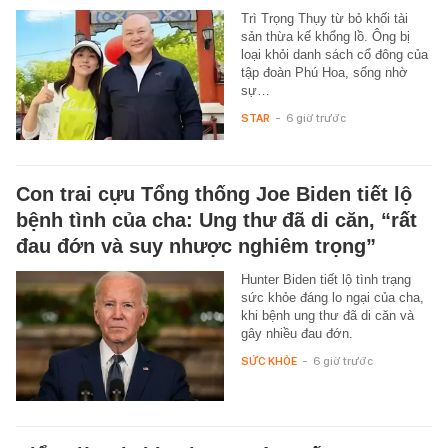
Trì Trọng Thụy từ bỏ khối tài
sản thừa kế khổng lồ. Ông bị
loại khỏi danh sách cổ đông của
tập đoàn Phú Hoa, sống nhờ
sự…
STAR
-
6 giờ trước
Con trai cựu Tổng thống Joe Biden tiết lộ
bệnh tình của cha: Ung thư đã di căn, “rất
đau đớn và suy nhược nghiêm trọng”
Hunter Biden tiết lộ tình trạng
sức khỏe đáng lo ngại của cha,
khi bệnh ung thư đã di căn và
gây nhiều đau đớn.
SỨC KHỎE
-
6 giờ trước