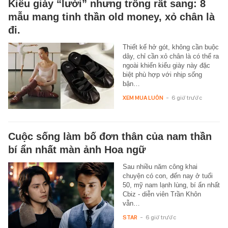
Kiểu giày “lười” nhưng trông rất sang: 8
mẫu mang tinh thần old money, xỏ chân là
đi.
Thiết kế hở gót, không cần buộc
dây, chỉ cần xỏ chân là có thể ra
ngoài khiến kiểu giày này đặc
biệt phù hợp với nhịp sống
bận…
XEM MUA LUÔN
-
6 giờ trước
Cuộc sống làm bố đơn thân của nam thần
bí ẩn nhất màn ảnh Hoa ngữ
Sau nhiều năm công khai
chuyện có con, đến nay ở tuổi
50, mỹ nam lạnh lùng, bí ẩn nhất
Cbiz - diễn viên Trần Khôn
vẫn…
STAR
-
6 giờ trước