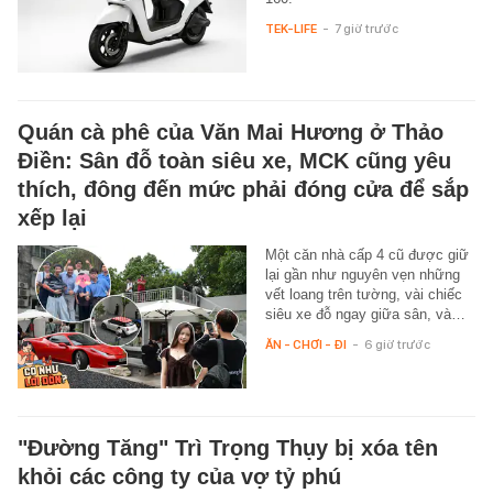
TEK-LIFE
-
7 giờ trước
Quán cà phê của Văn Mai Hương ở Thảo
Điền: Sân đỗ toàn siêu xe, MCK cũng yêu
thích, đông đến mức phải đóng cửa để sắp
xếp lại
Một căn nhà cấp 4 cũ được giữ
lại gần như nguyên vẹn những
vết loang trên tường, vài chiếc
siêu xe đỗ ngay giữa sân, và…
ĂN - CHƠI - ĐI
-
6 giờ trước
"Đường Tăng" Trì Trọng Thụy bị xóa tên
khỏi các công ty của vợ tỷ phú